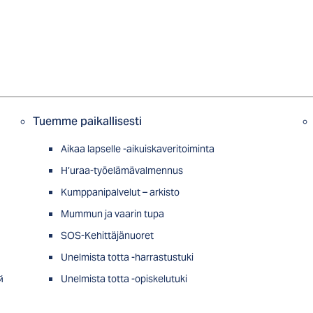
Tuemme paikallisesti
Aikaa lapselle -aikuiskaveritoiminta
H’uraa-työelämävalmennus
Kumppanipalvelut – arkisto
Mummun ja vaarin tupa
SOS-Kehittäjänuoret
Unelmista totta -harrastustuki
й
Unelmista totta -opiskelutuki