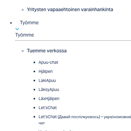
Yritysten vapaaehtoinen varainhankinta
Työmme
Työmme
Tuemme verkossa
Apuu-chat
Hjälpen
LakiApuu
LäksyApuu
LäxHjälpen
Let’sChat
Let’sChat (Давай поспілкуємось) – україномовни
чат