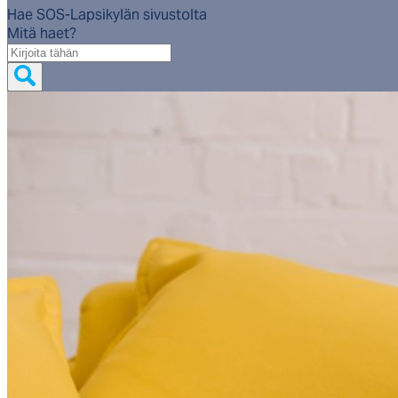
Hae SOS-Lapsikylän sivustolta
Mitä haet?
Mitä
haet?