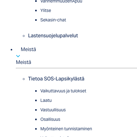
VanhemmuudenApuu
Ylitse
Sekasin-chat
Lastensuojelupalvelut
Meistä
Meistä
Tietoa SOS-Lapsikylästä
Vaikuttavuus ja tulokset
Laatu
Vastuullisuus
Osallisuus
Myön­tei­nen tun­nis­ta­minen