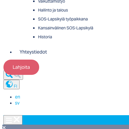
Vaikuttamistyö
Hallinto ja talous
SOS-Lapsikylä työpaikkana
Kansainvälinen SOS-Lapsikylä
Historia
Yhteystiedot
Lahjoita
FI
en
sv