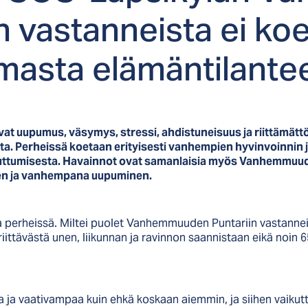
n vas­tan­neis­ta ei koe
as­ta elä­män­ti­lan­te
t uupumus, väsymys, stressi, ahdistuneisuus ja riittämät
. Perheissä koetaan erityisesti vanhempien hyvinvoinnin j
 puuttumisesta. Havainnot ovat samanlaisia myös Vanhemm
nen ja vanhempana uupuminen.
a perheissä. Miltei puolet Vanhemmuuden Puntariin vastanne
ittävästä unen, liikunnan ja ravinnon saannistaan eikä noin 
vaativampaa kuin ehkä koskaan aiemmin, ja siihen vaikutta