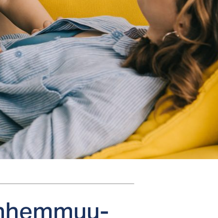
an­hem­muu­