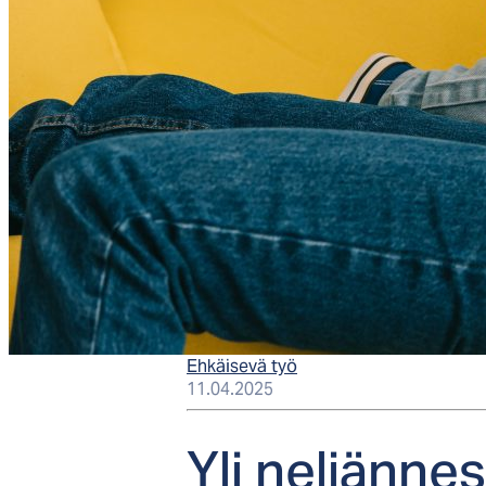
Ehkäisevä työ
11.04.2025
Yli nel­jän­n