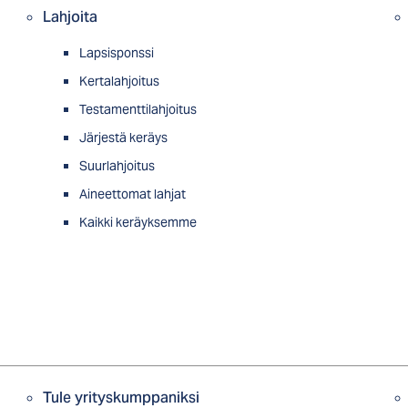
Lahjoita
Lapsisponssi
Kertalahjoitus
Testamenttilahjoitus
Järjestä keräys
Suurlahjoitus
Aineettomat lahjat
Kaikki keräyksemme
Tule yrityskumppaniksi