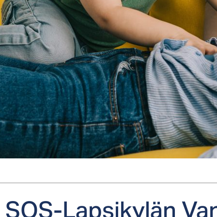
es SOS-Lap­si­ky­län V