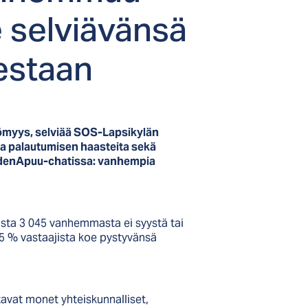
 sel­viä­vän­sä
es­taan
tömyys, selviää SOS-Lapsikylän
a palautumisen haasteita sekä
uudenApuu-chatissa: vanhempia
ista 3 045 vanhemmasta ei syystä tai
65 % vastaajista koe pystyvänsä
vat monet yhteiskunnalliset,