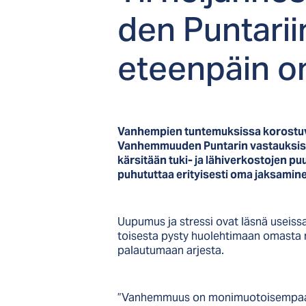
den Pun­ta­rii
eteen­päin om
Vanhempien tuntemuksissa korostuva
Vanhemmuuden Puntarin vastauksista
kärsitään tuki- ja lähiverkostojen
puhututtaa erityisesti oma jaksami
Uupumus ja stressi ovat läsnä useiss
toisesta pysty huolehtimaan omasta ri
palautumaan arjesta.
”Vanhemmuus on monimuotoisempaa ja 