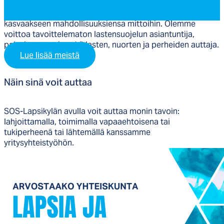
kansainvälinen lastensuojelujärjestö. Tavoitteenamme on,
että jokainen lapsi ja nuori saa tarvitsemansa tuen
Tutustu uramahdollisuuksiin ja vapaisiin työpaikkoihimme
kasvaakseen mahdollisuuksiensa mittoihin. Olemme
voittoa tavoittelematon lastensuojelun asiantuntija,
palveluntuottaja sekä lasten, nuorten ja perheiden auttaja.
Lue lisää meistä
Näin si­nä voit aut­taa
SOS-Lapsikylän avulla voit auttaa monin tavoin:
lahjoittamalla, toimimalla vapaaehtoisena tai
tukiperheenä tai lähtemällä kanssamme
yritysyhteistyöhön.