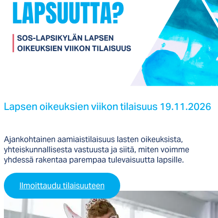
Lap­sen oi­keuk­sien vii­kon ti­lai­suus 19.11.2026
Ajankohtainen aamiaistilaisuus lasten oikeuksista,
yhteiskunnallisesta vastuusta ja siitä, miten voimme
yhdessä rakentaa parempaa tulevaisuutta lapsille.
Ilmoittaudu tilaisuuteen