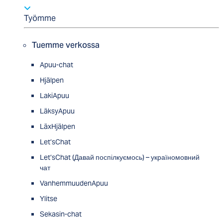
Työmme
Tuemme verkossa
Apuu-chat
Hjälpen
LakiApuu
LäksyApuu
LäxHjälpen
Let’sChat
Let’sChat (Давай поспілкуємось) – україномовний
чат
VanhemmuudenApuu
Ylitse
Sekasin-chat