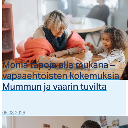
Mo­nia ta­po­ja ol­la mu­ka­na –
va­paaeh­tois­ten ko­ke­muk­sia
Mum­mun ja vaa­rin tu­vil­ta
05.08.2026