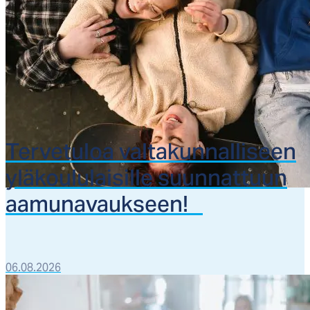
Ter­ve­tu­loa val­ta­kun­nal­li­seen
ylä­kou­lu­lai­sil­le suun­nat­tuun
aa­mu­na­vauk­seen!
06.08.2026