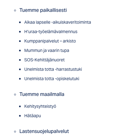
Tuemme paikallisesti
Aikaa lapselle -aikuiskaveritoiminta
H’uraa-työelämävalmennus
Kumppanipalvelut – arkisto
Mummun ja vaarin tupa
SOS-Kehittäjänuoret
Unelmista totta -harrastustuki
Unelmista totta -opiskelutuki
Tuemme maailmalla
Kehitysyhteistyö
Hätäapu
Lastensuojelupalvelut