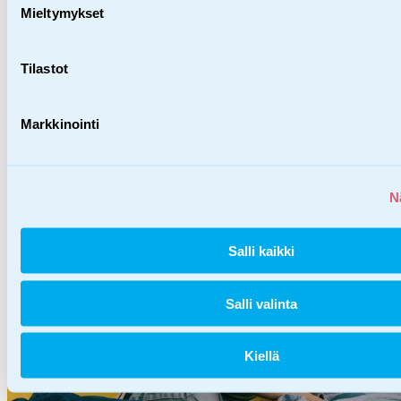
Mieltymykset
Lah­joi­ta yri­tyk­se­nä
Tilastot
Yrityksenne voi olla mukana rakentamassa parempaa
Markkinointi
huomista lapsille, nuorille ja perheille Suomessa ja
maailmalla.
N
Lahjoita yrityksenä
Salli kaikki
Salli valinta
Kiellä