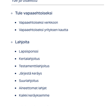
Tue ja osallistu
Tule vapaaehtoiseksi
Vapaaehtoiseksi verkkoon
Vapaaehtoiseksi yrityksen kautta
Lahjoita
Lapsisponssi
Kertalahjoitus
Testamenttilahjoitus
Järjestä keräys
Suurlahjoitus
Aineettomat lahjat
Kaikki keräyksemme