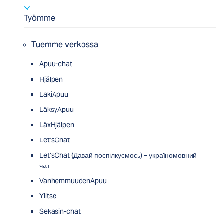
Työmme
Tuemme verkossa
Apuu-chat
Hjälpen
LakiApuu
LäksyApuu
LäxHjälpen
Let’sChat
Let’sChat (Давай поспілкуємось) – україномовний
чат
VanhemmuudenApuu
Ylitse
Sekasin-chat