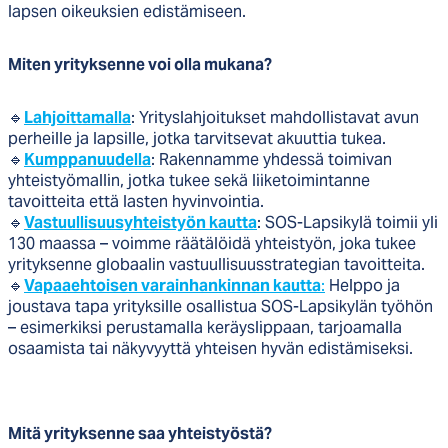
lapsen oikeuksien edistämiseen.
Miten yrityksenne voi olla mukana?
🔹
Lahjoittamalla
: Yrityslahjoitukset mahdollistavat avun
perheille ja lapsille, jotka tarvitsevat akuuttia tukea.
🔹
Kumppanuudella
: Rakennamme yhdessä toimivan
yhteistyömallin, jotka tukee sekä liiketoimintanne
tavoitteita että lasten hyvinvointia.
🔹
Vastuullisuusyhteistyön kautta
: SOS-Lapsikylä toimii yli
130 maassa – voimme räätälöidä yhteistyön, joka tukee
yrityksenne globaalin vastuullisuusstrategian tavoitteita.
🔹
Vapaaehtoisen varainhankinnan kautta
:
Helppo ja
joustava tapa yrityksille osallistua SOS-Lapsikylän työhön
– esimerkiksi perustamalla keräyslippaan, tarjoamalla
osaamista tai näkyvyyttä yhteisen hyvän edistämiseksi.
Mitä yrityksenne saa yhteistyöstä?