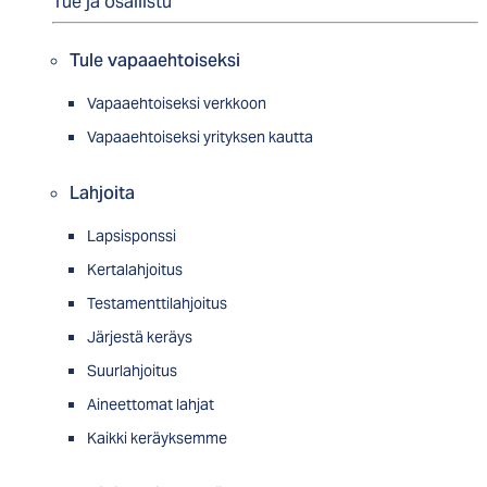
Tue ja osallistu
Tule vapaaehtoiseksi
Vapaaehtoiseksi verkkoon
Vapaaehtoiseksi yrityksen kautta
Lahjoita
Lapsisponssi
Kertalahjoitus
Testamenttilahjoitus
Järjestä keräys
Suurlahjoitus
Aineettomat lahjat
Kaikki keräyksemme