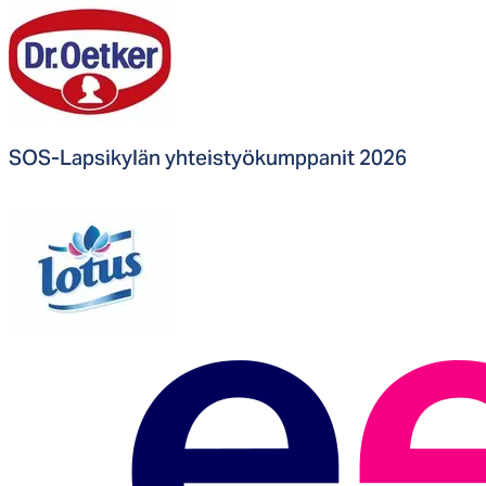
SOS-Lap­si­ky­län yh­teis­työ­kump­pa­nit 2026