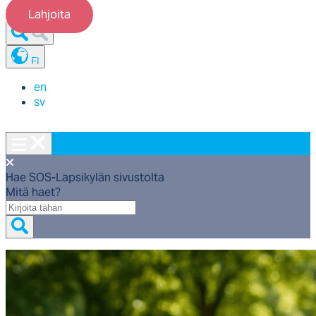
Lahjoita
FI
en
sv
Hae SOS-Lapsikylän sivustolta
Mitä haet?
Mitä
haet?
Etusivu
/
Yrityksille