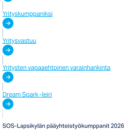
Yrityskumppaniksi
Yritysvastuu
Yritysten vapaaehtoinen varainhankinta
Dream Spark -leiri
SOS-Lap­si­ky­län pääyh­teis­työ­kump­pa­nit 2026