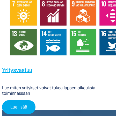
Yri­tys­vas­tuu
Lue miten yritykset voivat tukea lapsen oikeuksia
toiminnassaan
Lue lisää