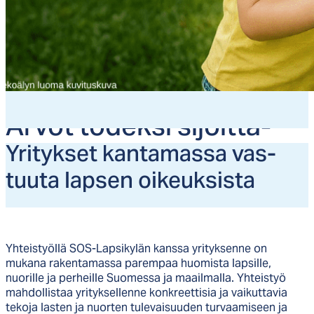
Ar­vot to­dek­si si­joit­ta­
mal­la las­ten ja nuor­ten
Yri­tyk­set kan­ta­mas­sa vas­
tuu­ta lap­sen oi­keuk­sis­ta
tu­le­vai­suu­teen
Yhteistyöllä SOS-Lapsikylän kanssa yrityksenne on
mukana rakentamassa parempaa huomista lapsille,
nuorille ja perheille Suomessa ja maailmalla. Yhteistyö
mahdollistaa yrityksellenne konkreettisia ja vaikuttavia
tekoja lasten ja nuorten tulevaisuuden turvaamiseen ja