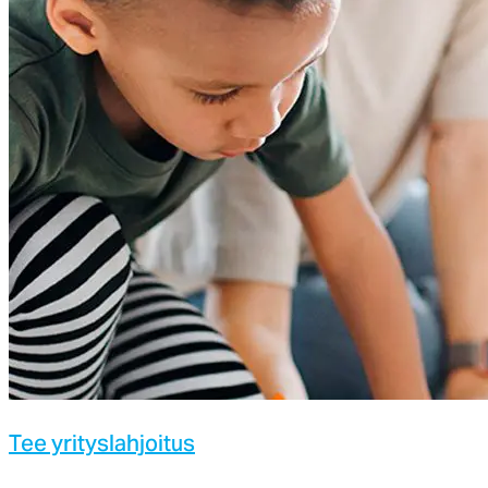
Tee yri­tys­lah­joi­tus