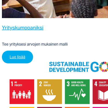
Yri­tys­kump­pa­nik­si
Tee yrityksesi arvojen mukainen malli
Lue lisää