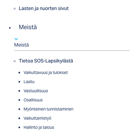
Lasten ja nuorten sivut
Meistä
Meistä
Tietoa SOS-Lapsikylästä
Vaikuttavuus ja tulokset
Laatu
Vastuullisuus
Osallisuus
Myön­tei­nen tun­nis­ta­minen
Vaikuttamistyö
Hallinto ja talous