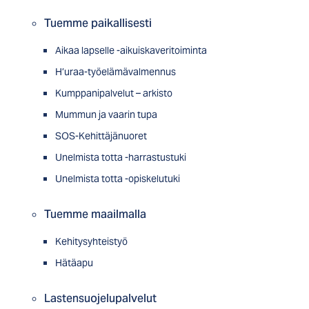
Tuemme paikallisesti
Aikaa lapselle -aikuiskaveritoiminta
H’uraa-työelämävalmennus
Kumppanipalvelut – arkisto
Mummun ja vaarin tupa
SOS-Kehittäjänuoret
Unelmista totta -harrastustuki
Unelmista totta -opiskelutuki
Tuemme maailmalla
Kehitysyhteistyö
Hätäapu
Lastensuojelupalvelut