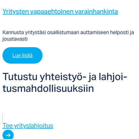
Yri­tys­ten va­paaeh­toi­nen va­rain­han­kin­ta
Kannusta yritystäsi osallistumaan auttamiseen helposti ja
joustavasti
Lue lisää
Tu­tus­tu yh­teis­työ- ja lah­joi­
tus­mah­dol­li­suuk­siin
Tee yrityslahjoitus