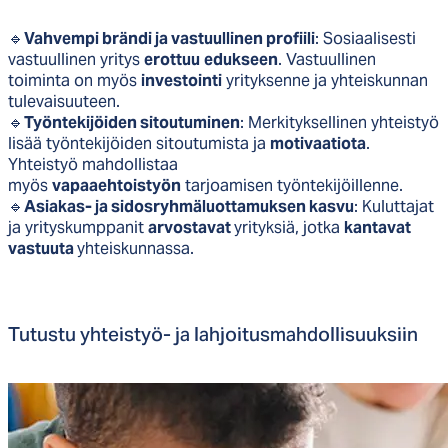
🔹
Vahvempi brändi ja vastuullinen profiili
: Sosiaalisesti
vastuullinen yritys
erottuu
edukseen
. Vastuullinen
toiminta on myös
investointi
yrityksenne ja yhteiskunnan
tulevaisuuteen.
🔹
Työntekijöiden sitoutuminen
: Merkityksellinen yhteistyö
lisää työntekijöiden sitoutumista ja
motivaatiota
.
Yhteistyö mahdollistaa
myös
vapaaehtoistyön
tarjoamisen työntekijöillenne.
🔹
Asiakas- ja sidosryhmäluottamuksen kasvu
: Kuluttajat
ja yrityskumppanit
arvostavat
yrityksiä, jotka
kantavat
vastuuta
yhteiskunnassa.
Tu­tus­tu yh­teis­työ- ja lah­joi­tus­mah­dol­li­suuk­siin