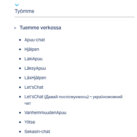
Työmme
Tuemme verkossa
Apuu-chat
Hjälpen
LakiApuu
LäksyApuu
LäxHjälpen
Let’sChat
Let’sChat (Давай поспілкуємось) – україномовний
чат
VanhemmuudenApuu
Ylitse
Sekasin-chat