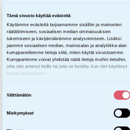
Tämä sivusto käyttää evästeitä
Käytämme evästeitä tarjoamamme sisällön ja mainosten
räätälöimiseen, sosiaalisen median ominaisuuksien
tukemiseen ja kävijämäärämme analysoimiseen. Lisäksi
jaamme sosiaalisen median, mainosalan ja analytiikka-alan
kumppaneillemme tietoja siitä, miten käytät sivustoamme.
Kumppanimme voivat yhdistää näitä tietoja muihin tietoihin,
joita olet antanut heille tai joita on kerätty, kun olet käyttänyt
heidän palvelujaan.
Heidi Lötjönen
Suostumuksen
aluevastaavien tiimivastaava
Välttämätön
valinta
044 493 9135
heidi.lotjonen@sos-lapsikyla.fi
Mieltymykset
Miia Koskinen