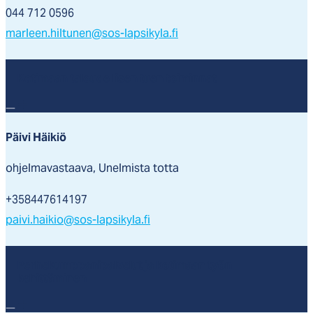
044 712 0596
marleen.hiltunen@sos-lapsikyla.fi
Kotimaan taloudellisen tuen toiminnat
Päivi Häikiö
ohjelmavastaava, Unelmista totta
+358447614197
paivi.haikio@sos-lapsikyla.fi
Perhekumppanipalvelut ja kotimaan työn
kehittäminen