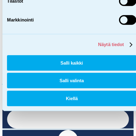
Tilastot
ohjaaja
Markkinointi
044 794 5708
miia.koskinen@sos-lapsikyla.fi
Näytä tiedot
Jenna Simola
ohjaaja
Salli kaikki
0447727136
Salli valinta
jenna.simola@sos-lapsikyla.fi
Kiellä
Keskinen alue (Tampere-Jyväskylä)