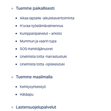
Tuemme paikallisesti
Aikaa lapselle -aikuiskaveritoiminta
H’uraa-työelämävalmennus
Kumppanipalvelut – arkisto
Mummun ja vaarin tupa
SOS-Kehittäjänuoret
Unelmista totta -harrastustuki
Unelmista totta -opiskelutuki
Tuemme maailmalla
Kehitysyhteistyö
Hätäapu
Lastensuojelupalvelut