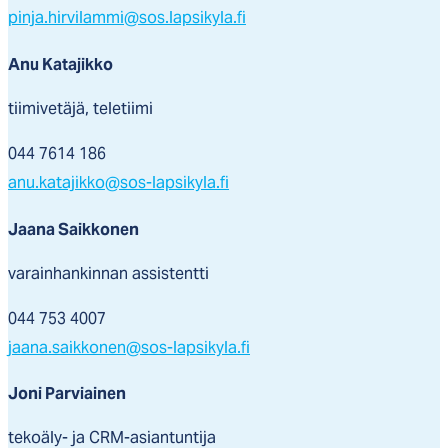
pinja.hirvilammi@sos.lapsikyla.fi
Anu Katajikko
tiimivetäjä, teletiimi
044 7614 186
anu.katajikko@sos-lapsikyla.fi
Jaana Saikkonen
varainhankinnan assistentti
044 753 4007
jaana.saikkonen@sos-lapsikyla.fi
Joni Parviainen
tekoäly- ja CRM-asiantuntija