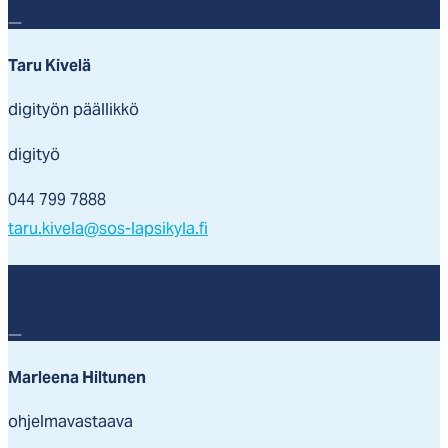
Taru Kivelä
digityön päällikkö
digityö
044 799 7888
taru.kivela@sos-lapsikyla.fi
Kotimaan kasvotusten tarjottavat toiminnat
Marleena Hiltunen
ohjelmavastaava