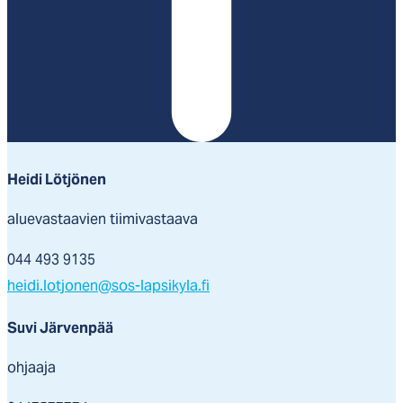
Heidi Lötjönen
aluevastaavien tiimivastaava
044 493 9135
heidi.lotjonen@sos-lapsikyla.fi
Suvi Järvenpää
ohjaaja