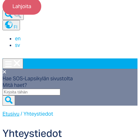
Lahjoita
FI
en
sv
Hae SOS-Lapsikylän sivustolta
Mitä haet?
Mitä
haet?
Etusivu
/
Yhteystiedot
Yh­teys­tie­dot