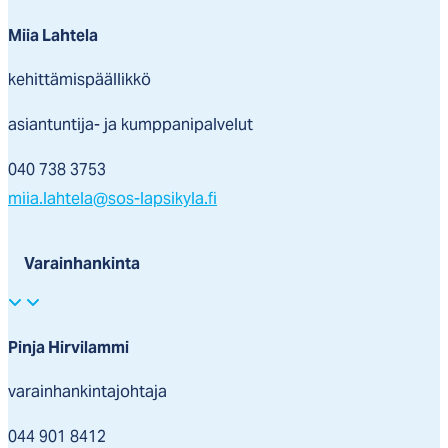
Miia Lahtela
kehittämispäällikkö
asiantuntija- ja kumppanipalvelut
040 738 3753
miia.lahtela@sos-lapsikyla.fi
Varainhankinta
Pinja Hirvilammi
varainhankintajohtaja
044 901 8412