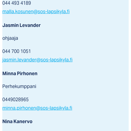
044 493 4189
malla.kosunen@sos-lapsikyla.fi
Jasmin Levander
ohjaaja
044 700 1051
jasmin.levander@sos-lapsikyla.fi
Minna Pirhonen
Perhekumppani
0449028965
minna.pirhonen@sos-lapsikyla.fi
Nina Kanervo