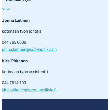
Jonna Laitinen
kotimaan työn johtaja
044 765 0006
jonna.laitinen@sos-lapsikyla.fi
Kirsi Pitkänen
kotimaan työn assistentti
044 7614 193
kirsi.pitkanen@sos-lapsikyla.fi
Aluetyö