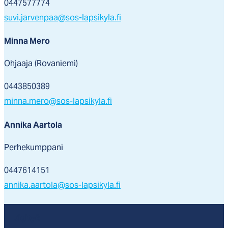
0447577774
suvi.jarvenpaa@sos-lapsikyla.fi
Minna Mero
Ohjaaja (Rovaniemi)
0443850389
minna.mero@sos-lapsikyla.fi
Annika Aartola
Perhekumppani
0447614151
annika.aartola@sos-lapsikyla.fi
Digityö