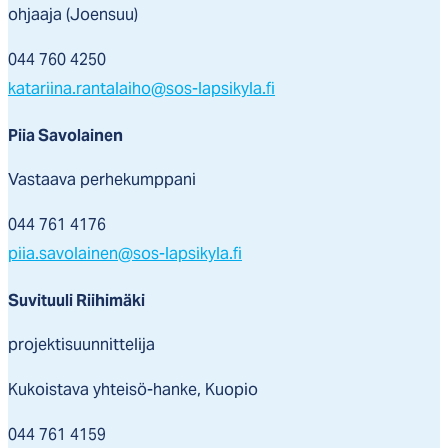
ohjaaja (Joensuu)
044 760 4250
katariina.rantalaiho@sos-lapsikyla.fi
Piia Savolainen
Vastaava perhekumppani
044 761 4176
piia.savolainen@sos-lapsikyla.fi
Suvituuli Riihimäki
projektisuunnittelija
Kukoistava yhteisö-hanke, Kuopio
044 761 4159