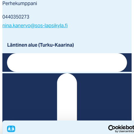
Perhekumppani
0440350273
nina.kanervo@sos-lapsikyla.fi
Läntinen alue (Turku-Kaarina)