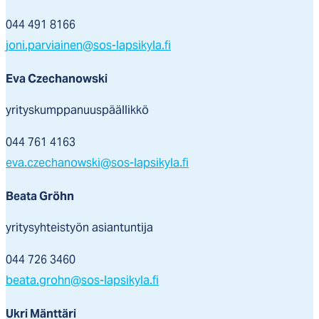
044 491 8166
joni.parviainen@sos-lapsikyla.fi
Eva Czechanowski
yrityskumppanuuspäällikkö
044 761 4163
eva.czechanowski@sos-lapsikyla.fi
Beata Gröhn
yritysyhteistyön asiantuntija
044 726 3460
beata.grohn@sos-lapsikyla.fi
Ukri Mänttäri