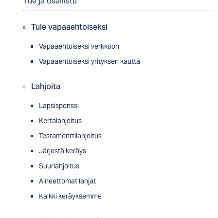
Tue ja osallistu
Tule vapaaehtoiseksi
Vapaaehtoiseksi verkkoon
Vapaaehtoiseksi yrityksen kautta
Lahjoita
Lapsisponssi
Kertalahjoitus
Testamenttilahjoitus
Järjestä keräys
Suurlahjoitus
Aineettomat lahjat
Kaikki keräyksemme