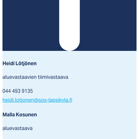
Heidi Lötjönen
aluevastaavien tiimivastaava
044 493 9135
heidi.lotjonen@sos-lapsikyla.fi
Malla Kosunen
aluevastaava