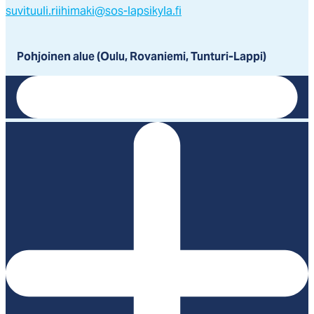
suvituuli.riihimaki@sos-lapsikyla.fi
Pohjoinen alue (Oulu, Rovaniemi, Tunturi-Lappi)