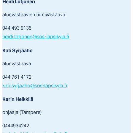
Heidi Lötjönen
aluevastaavien tiimivastaava
044 493 9135
heidi.lotjonen@sos-lapsikyla.fi
Kati Syrjäaho
aluevastaava
044 761 4172
kati.syrjaaho@sos-lapsikyla.fi
Karin Heikkilä
ohjaaja (Tampere)
0444934242