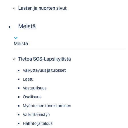
Lasten ja nuorten sivut
Meistä
Meistä
Tietoa SOS-Lapsikylästä
Vaikuttavuus ja tulokset
Laatu
Vastuullisuus
Osallisuus
Myön­tei­nen tun­nis­ta­minen
Vaikuttamistyö
Hallinto ja talous