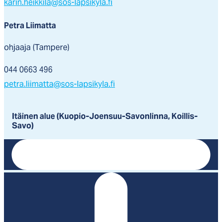
karin.heikkila@sos-lapsikyla.fi
Petra Liimatta
ohjaaja (Tampere)
044 0663 496
petra.liimatta@sos-lapsikyla.fi
Itäinen alue (Kuopio-Joensuu-Savonlinna, Koillis-
Savo)