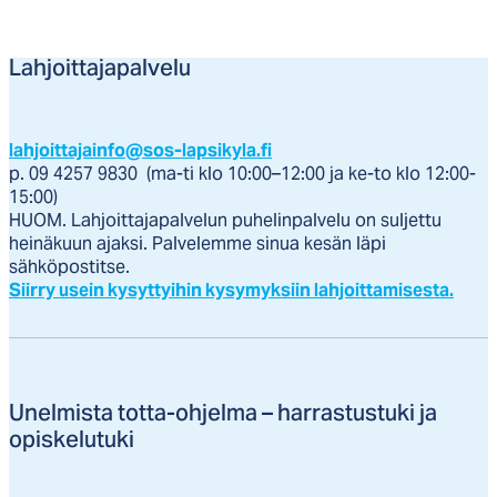
Lahjoittajapalvelu
lahjoittajainfo@sos-lapsikyla.fi
p. 09 4257 9830 (ma-ti klo 10:00–12:00 ja ke-to klo 12:00-
15:00)
HUOM. Lahjoittajapalvelun puhelinpalvelu on suljettu
heinäkuun ajaksi. Palvelemme sinua kesän läpi
sähköpostitse.
Siirry usein kysyttyihin kysymyksiin lahjoittamisesta.
Unel­mis­ta tot­ta-oh­jel­ma – har­ras­tus­tu­ki ja
opis­ke­lu­tu­ki