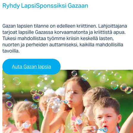
Ryh­dy Lap­siS­pons­sik­si Ga­zaan
Gazan lapsien tilanne on edelleen kriittinen. Lahjoittajana
tarjoat lapsille Gazassa korvaamatonta ja kriittistä apua.
Tukesi mahdollistaa työmme kriisin keskellä lasten,
nuorten ja perheiden auttamiseksi, kaikilla mahdollisilla
tavoilla.
Auta Gazan lapsia