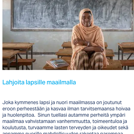
Lah­joi­ta lap­sil­le maail­mal­la
Joka kymmenes lapsi ja nuori maailmassa on joutunut
eroon perheestään ja kasvaa ilman tarvitsemaansa hoivaa
ja huolenpitoa. Sinun tuellasi autamme perheitä ympäri
maailmaa vahvistamaan vanhemmuutta, toimeentuloa ja
koulutusta, turvaamme lasten terveyden ja oikeudet sekä
annamme nuorille mahdollisuuden rakentaa parempaa