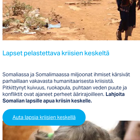
Lap­set pe­las­tet­ta­va krii­sien kes­kel­tä
Somaliassa ja Somalimaassa miljoonat ihmiset kärsivät
parhaillaan vakavasta humanitaarisesta kriisistä.
Pitkittynyt kuivuus, ruokapula, puhtaan veden puute ja
konfliktit ovat ajaneet perheet äärirajoilleen.
Lahjoita
Somalian lapsille apua kriisin keskelle.
Auta lapsia kriisien keskellä