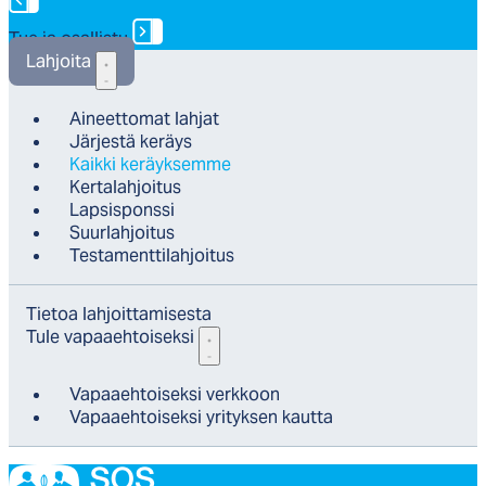
Tue ja osallistu
Lah­joi­ta
Ai­neet­to­mat lah­jat
Jär­jes­tä ke­räys
Kaik­ki ke­räyk­sem­me
Ker­ta­lah­joi­tus
Lap­sis­pons­si
Suur­lah­joi­tus
Tes­ta­ment­ti­lah­joi­tus
Tie­toa lah­joit­ta­mi­ses­ta
Tu­le va­paaeh­toi­sek­si
Va­paaeh­toi­sek­si verk­koon
Va­paaeh­toi­sek­si yri­tyk­sen kaut­ta