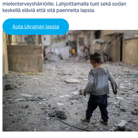
mielenterveyshäiriöille. Lah­joit­ta­mal­la tuet se­kä so­dan
kes­kel­lä elä­viä et­tä si­tä paen­nei­ta lap­sia.
Auta Ukrainan lapsia