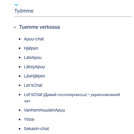
Työmme
Tuemme verkossa
Apuu-chat
Hjälpen
LakiApuu
LäksyApuu
LäxHjälpen
Let’sChat
Let’sChat (Давай поспілкуємось) – україномовний
чат
VanhemmuudenApuu
Ylitse
Sekasin-chat