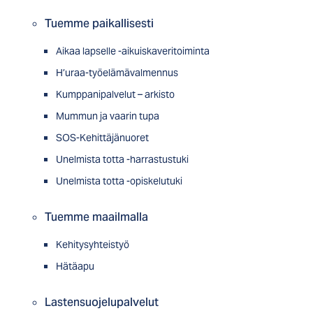
Tuemme paikallisesti
Aikaa lapselle -aikuiskaveritoiminta
H’uraa-työelämävalmennus
Kumppanipalvelut – arkisto
Mummun ja vaarin tupa
SOS-Kehittäjänuoret
Unelmista totta -harrastustuki
Unelmista totta -opiskelutuki
Tuemme maailmalla
Kehitysyhteistyö
Hätäapu
Lastensuojelupalvelut