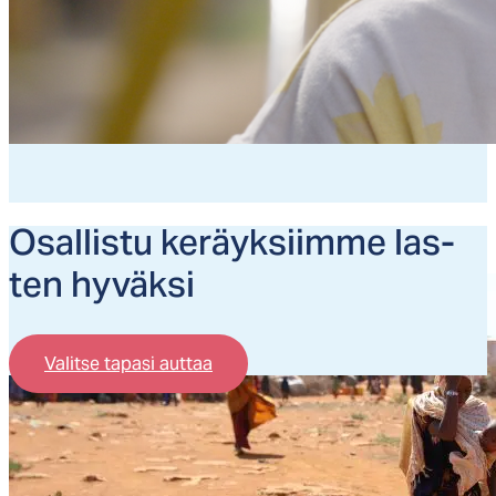
Kaik­ki ke­räyk­sem­me
Osal­lis­tu ke­räyk­siim­me las­
Osallistu ajankohtaisiin keräyksiimme ja auta
ten hy­väk­si
heikoimmassa asemassa olevia lapsia.
Valitse tapasi auttaa