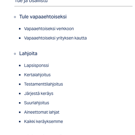
Tue ja osallistu
Tule vapaaehtoiseksi
Vapaaehtoiseksi verkkoon
Vapaaehtoiseksi yrityksen kautta
Lahjoita
Lapsisponssi
Kertalahjoitus
Testamenttilahjoitus
Järjestä keräys
Suurlahjoitus
Aineettomat lahjat
Kaikki keräyksemme