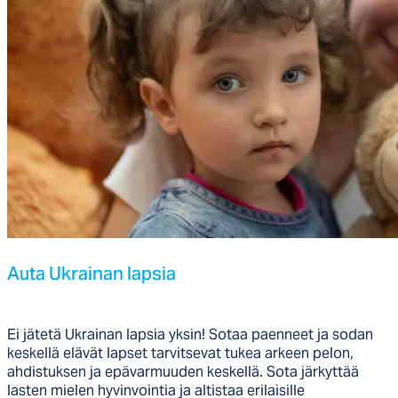
Au­ta Uk­rai­nan lap­sia
Ei jätetä Ukrainan lapsia yksin! Sotaa paenneet ja sodan
keskellä elävät lapset tarvitsevat tukea arkeen pelon,
ahdistuksen ja epävarmuuden keskellä. Sota järkyttää
lasten mielen hyvinvointia ja altistaa erilaisille