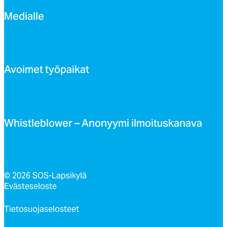
Me­dial­le
Avoi­met työ­pai­kat
Whist­leb­lo­wer – Ano­nyy­mi il­moi­tus­ka­na­va
© 2026 SOS-Lapsikylä
Evästeseloste
Tietosuojaselosteet