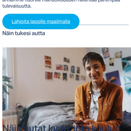
tulevaisuutta.
Lahjoita lapsille maailmalla
Näin tu­ke­si aut­ta
Näin au­tat las­ta, jo­ta kou­lun