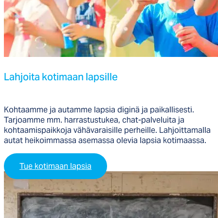
Lah­joi­ta ko­ti­maan lap­sil­le
Kohtaamme ja autamme lapsia diginä ja paikallisesti.
Tarjoamme mm. harrastustukea, chat-palveluita ja
kohtaamispaikkoja vähävaraisille perheille. Lahjoittamalla
autat heikoimmassa asemassa olevia lapsia kotimaassa.
Tue kotimaan lapsia