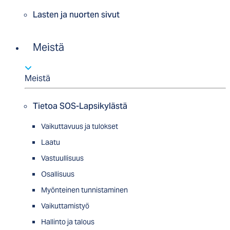
Lasten ja nuorten sivut
Meistä
Meistä
Tietoa SOS-Lapsikylästä
Vaikuttavuus ja tulokset
Laatu
Vastuullisuus
Osallisuus
Myön­tei­nen tun­nis­ta­minen
Vaikuttamistyö
Hallinto ja talous