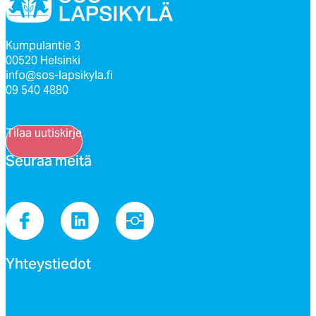
Kumpulantie 3
00520 Helsinki
info@sos-lapsikyla.fi
09 540 4880
Tilaa uutiskirje
Seu­raa mei­tä
Yh­teys­tie­dot