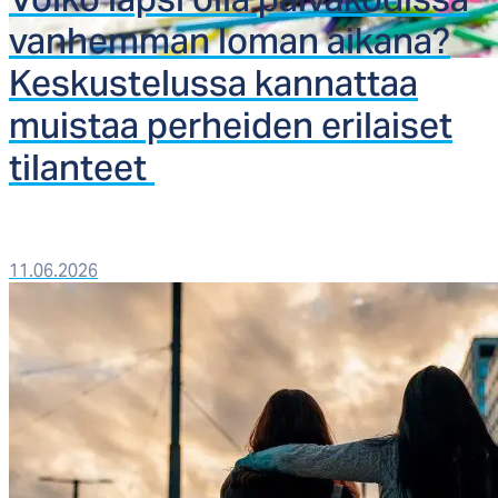
Voi­ko lap­si ol­la päi­vä­ko­dis­sa
van­hem­man lo­man ai­ka­na?
Kes­kus­te­lus­sa kan­nat­taa
muis­taa per­hei­den eri­lai­set
ti­lan­teet
11.06.2026