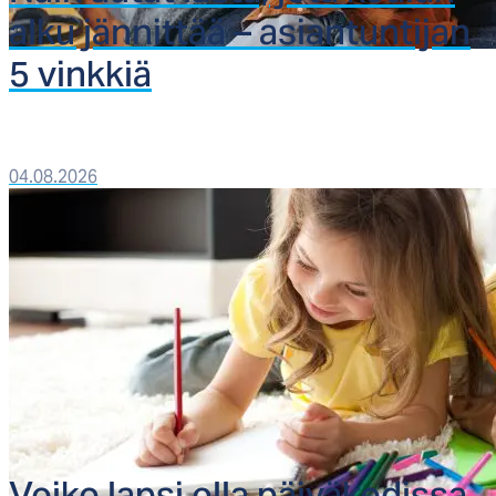
al­ku jän­nit­tää – asian­tun­ti­jan
5 vink­kiä
04.08.2026