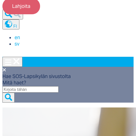
Lahjoita
FI
en
sv
Hae SOS-Lapsikylän sivustolta
Mitä haet?
Mitä
haet?
Etusivu
/
Tue ja osallistu
/
Lahjoita
/
Kaikki keräyksemme