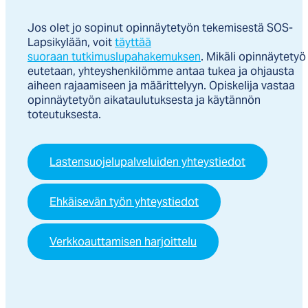
Jos olet jo sopinut opinnäytetyön tekemisestä SOS-
Lapsikylään, voit
täyttää
suoraan tutkimuslupahakemuksen
. Mikäli opinnäytetyö
eutetaan, yhteyshenkilömme antaa tukea ja ohjausta
aiheen rajaamiseen ja määrittelyyn. Opiskelija vastaa
opinnäytetyön aikataulutuksesta ja käytännön
toteutuksesta.
Lastensuojelupalveluiden yhteystiedot
Ehkäisevän työn yhteystiedot
Verkkoauttamisen harjoittelu