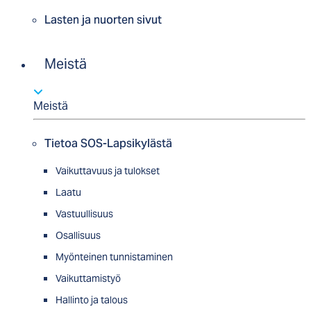
Lasten ja nuorten sivut
Meistä
Meistä
Tietoa SOS-Lapsikylästä
Vaikuttavuus ja tulokset
Laatu
Vastuullisuus
Osallisuus
Myön­tei­nen tun­nis­ta­minen
Vaikuttamistyö
Hallinto ja talous