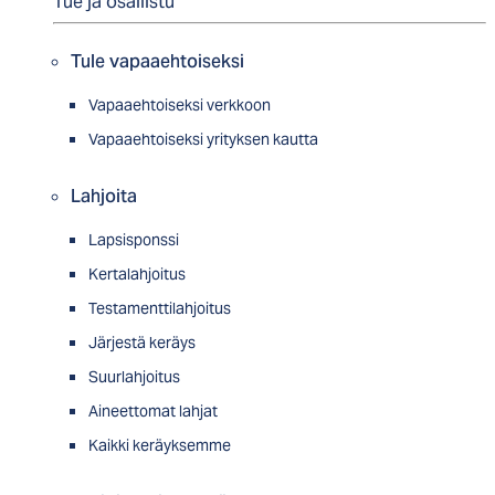
Tue ja osallistu
Tule vapaaehtoiseksi
Vapaaehtoiseksi verkkoon
Vapaaehtoiseksi yrityksen kautta
Lahjoita
Lapsisponssi
Kertalahjoitus
Testamenttilahjoitus
Järjestä keräys
Suurlahjoitus
Aineettomat lahjat
Kaikki keräyksemme