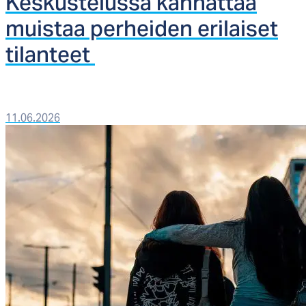
Kes­kus­te­lus­sa kan­nat­taa
muis­taa per­hei­den eri­lai­set
ti­lan­teet
11.06.2026