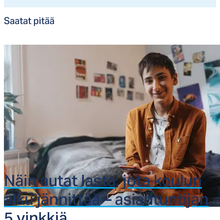
Saa­tat pi­tää
Näin au­tat las­ta, jo­ta kou­lun
al­ku jän­nit­tää – asian­tun­ti­jan
5 vink­kiä