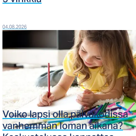
04.08.2026
Voi­ko lap­si ol­la päi­vä­ko­dis­sa
van­hem­man lo­man ai­ka­na?