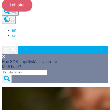
Lahjoita
FI
en
sv
Hae SOS-Lapsikylän sivustolta
Mitä haet?
Mitä
haet?
Etusivu
/
Meistä
/
Tietoa SOS-Lapsikylästä
/
SOS-Lapsikylä
työpaikkana