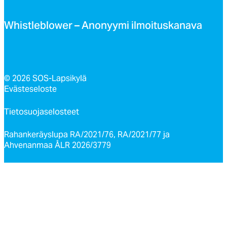
Whist­leb­lo­wer – Ano­nyy­mi il­moi­tus­ka­na­va
© 2026 SOS-Lapsikylä
Evästeseloste
Tietosuojaselosteet
Rahankeräyslupa RA/2021/76, RA/2021/77 ja
Ahvenanmaa ÅLR 2026/3779