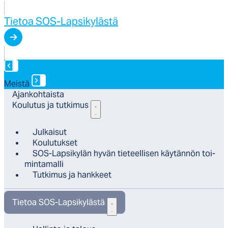
Tietoa SOS-Lapsikylästä
Meistä
Ajan­koh­tais­ta
Kou­lu­tus ja tut­ki­mus
Jul­kai­sut
Kou­lu­tuk­set
SOS-Lap­si­ky­län hy­vän tie­teel­li­sen käy­tän­nön toi­
min­ta­mal­li
Tut­ki­mus ja hank­keet
Tie­toa SOS-Lap­si­ky­läs­tä