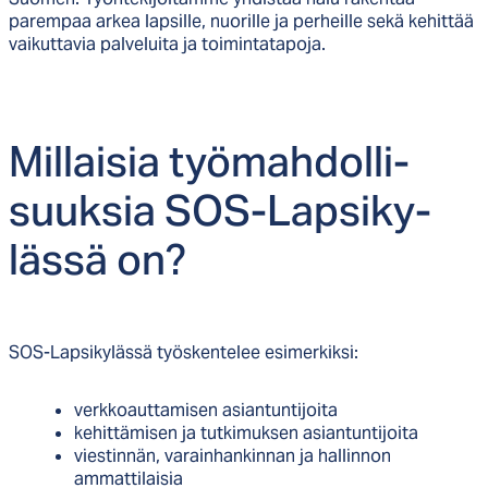
parempaa arkea lapsille, nuorille ja perheille sekä kehittää
vaikuttavia palveluita ja toimintatapoja.
Mil­lai­sia työ­mah­dol­li­
suuk­sia SOS-Lap­si­ky­
läs­sä on?
SOS-Lapsikylässä työskentelee esimerkiksi:
verkkoauttamisen asiantuntijoita
kehittämisen ja tutkimuksen asiantuntijoita
viestinnän, varainhankinnan ja hallinnon
ammattilaisia