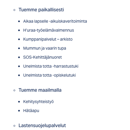
Tuemme paikallisesti
Aikaa lapselle -aikuiskaveritoiminta
H’uraa-työelämävalmennus
Kumppanipalvelut – arkisto
Mummun ja vaarin tupa
SOS-Kehittäjänuoret
Unelmista totta -harrastustuki
Unelmista totta -opiskelutuki
Tuemme maailmalla
Kehitysyhteistyö
Hätäapu
Lastensuojelupalvelut