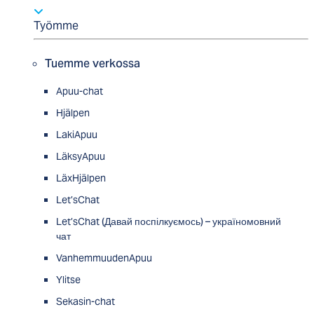
Työmme
Tuemme verkossa
Apuu-chat
Hjälpen
LakiApuu
LäksyApuu
LäxHjälpen
Let’sChat
Let’sChat (Давай поспілкуємось) – україномовний
чат
VanhemmuudenApuu
Ylitse
Sekasin-chat