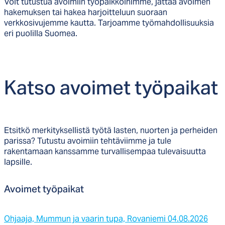
Voit tutustua avoimiin työpaikkoihimme, jättää avoimen
hakemuksen tai hakea harjoitteluun suoraan
verkkosivujemme kautta. Tarjoamme työmahdollisuuksia
eri puolilla Suomea.
Kat­so avoi­met työ­pai­kat
Etsitkö merkityksellistä työtä lasten, nuorten ja perheiden
parissa? Tutustu avoimiin tehtäviimme ja tule
rakentamaan kanssamme turvallisempaa tulevaisuutta
lapsille.
Avoi­met työ­pai­kat
Ohjaaja, Mummun ja vaarin tupa, Rovaniemi 04.08.2026