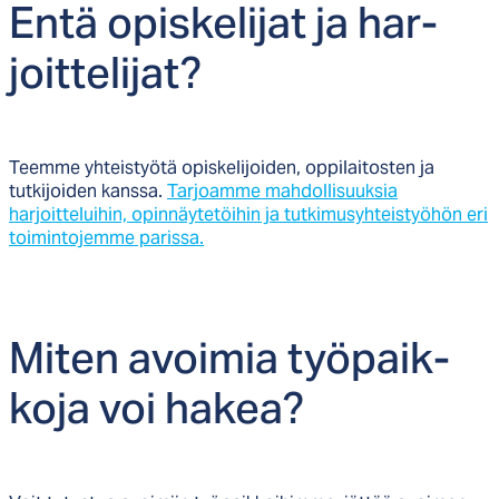
En­tä opis­ke­li­jat ja har­
joit­te­li­jat?
Teemme yhteistyötä opiskelijoiden, oppilaitosten ja
tutkijoiden kanssa.
Tarjoamme mahdollisuuksia
harjoitteluihin, opinnäytetöihin ja tutkimusyhteistyöhön eri
toimintojemme parissa.
Mi­ten avoi­mia työ­paik­
ko­ja voi ha­kea?