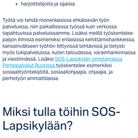
harjoittelijoita ja sijaisia
Työtä voi tehdä monenlaisissa ehkäisevän työn
palveluissa, niin paikallisessa työssä kuin verkossa
tapahtuvissa palveluissamme. Lisäksi meillä työskentelee
paljon ihmisiä esimerkiksi erilaisissa kehittämishankkeissa,
kansainväliseen työhön liittyvissä tehtävissä ja tietysti
myös tukipalveluissa, kuten taloudessa, varainhankinnassa
ja viestinnässä. Lisäksi
SOS-Lapsikylän omistamassa
Perhepalvelut Ruorissa
työskentelee esimerkiksi
sosiaalityöntekijöitä, sosiaaliohjaajia, ohjaajia, ja
perhetyön ammattilaisia.
Mik­si tul­la töi­hin SOS-
Lap­si­ky­lään?