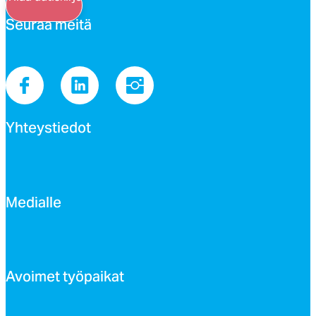
Seu­raa mei­tä
Yh­teys­tie­dot
Me­dial­le
Avoi­met työ­pai­kat