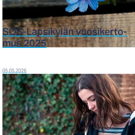
SOS-Lap­si­ky­län vuo­si­ker­to­
mus 2025
05.05.2026