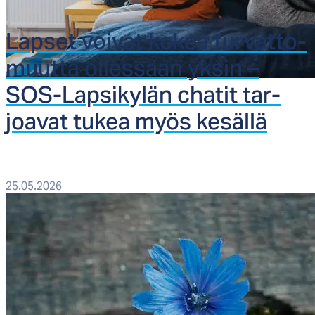
Lap­set voi­vat ko­kea tur­vat­to­
muut­ta ol­les­saan yk­sin –
SOS-Lap­si­ky­län cha­tit tar­
joa­vat tu­kea myös ke­säl­lä
25.05.2026