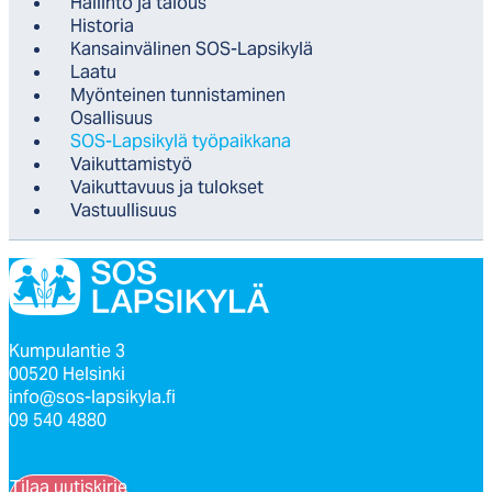
Hal­lin­to ja ta­lous
His­to­ria
Kan­sain­vä­li­nen SOS-Lap­si­ky­lä
Laa­tu
Myön­tei­nen tun­nis­ta­mi­nen
Osal­li­suus
SOS-Lap­si­ky­lä työ­paik­ka­na
Vai­kut­ta­mis­työ
Vai­kut­ta­vuus ja tu­lok­set
Vas­tuul­li­suus
Kumpulantie 3
00520 Helsinki
info@sos-lapsikyla.fi
09 540 4880
Tilaa uutiskirje