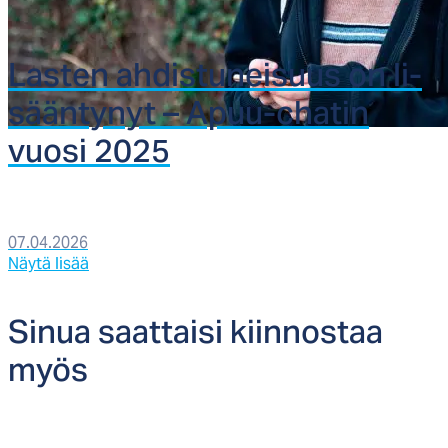
Las­ten ah­dis­tu­nei­suus on li­
sään­ty­nyt – Apuu-cha­tin
vuo­si 2025
07.04.2026
Näytä lisää
Si­nua saat­tai­si kiin­nos­taa
myös