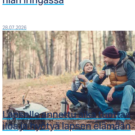
nian Irin­gas­sa
28.07.2026
Lap­sel­le an­net­tu ai­ka tuot­taa
iloa ja hyö­tyä lap­sen elä­mään