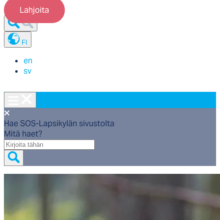
Lahjoita
FI
en
sv
Hae SOS-Lapsikylän sivustolta
Mitä haet?
Mitä
haet?
Etusivu
/
Meistä
/
Tietoa SOS-Lapsikylästä
/
Myön­tei­nen
tun­nis­ta­minen