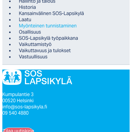
Hal­lin­to ja ta­lous
His­to­ria
Kan­sain­vä­li­nen SOS-Lap­si­ky­lä
Laa­tu
Myön­tei­nen tun­nis­ta­mi­nen
Osal­li­suus
SOS-Lap­si­ky­lä työ­paik­ka­na
Vai­kut­ta­mis­työ
Vai­kut­ta­vuus ja tu­lok­set
Vas­tuul­li­suus
Kumpulantie 3
00520 Helsinki
info@sos-lapsikyla.fi
09 540 4880
Tilaa uutiskirje