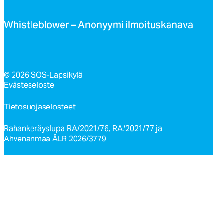
Whist­leb­lo­wer – Ano­nyy­mi il­moi­tus­ka­na­va
© 2026 SOS-Lapsikylä
Evästeseloste
Tietosuojaselosteet
Rahankeräyslupa RA/2021/76, RA/2021/77 ja
Ahvenanmaa ÅLR 2026/3779