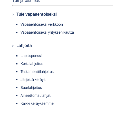
Tue ja osallistu
Tule vapaaehtoiseksi
Vapaaehtoiseksi verkkoon
Vapaaehtoiseksi yrityksen kautta
Lahjoita
Lapsisponssi
Kertalahjoitus
Testamenttilahjoitus
Järjestä keräys
Suurlahjoitus
Aineettomat lahjat
Kaikki keräyksemme