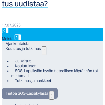
tus uu­dis­taa?
17.07.2026
Meistä
Ajan­koh­tais­ta
Kou­lu­tus ja tut­ki­mus
Jul­kai­sut
Kou­lu­tuk­set
SOS-Lap­si­ky­län hy­vän tie­teel­li­sen käy­tän­nön toi­
min­ta­mal­li
Tut­ki­mus ja hank­keet
Tie­toa SOS-Lap­si­ky­läs­tä