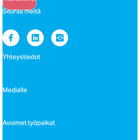
Seu­raa mei­tä
Yh­teys­tie­dot
Me­dial­le
Avoi­met työ­pai­kat