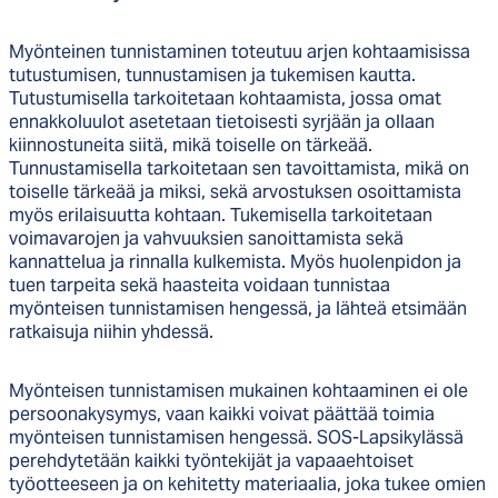
Myönteinen tunnistaminen toteutuu arjen kohtaamisissa
tutustumisen, tunnustamisen ja tukemisen kautta.
Tutustumisella tarkoitetaan kohtaamista, jossa omat
ennakkoluulot asetetaan tietoisesti syrjään ja ollaan
kiinnostuneita siitä, mikä toiselle on tärkeää.
Tunnustamisella tarkoitetaan sen tavoittamista, mikä on
toiselle tärkeää ja miksi, sekä arvostuksen osoittamista
myös erilaisuutta kohtaan. Tukemisella tarkoitetaan
voimavarojen ja vahvuuksien sanoittamista sekä
kannattelua ja rinnalla kulkemista. Myös huolenpidon ja
tuen tarpeita sekä haasteita voidaan tunnistaa
myönteisen tunnistamisen hengessä, ja lähteä etsimään
ratkaisuja niihin yhdessä.
Myönteisen tunnistamisen mukainen kohtaaminen ei ole
persoonakysymys, vaan kaikki voivat päättää toimia
myönteisen tunnistamisen hengessä. SOS-Lapsikylässä
perehdytetään kaikki työntekijät ja vapaaehtoiset
työotteeseen ja on kehitetty materiaalia, joka tukee omien