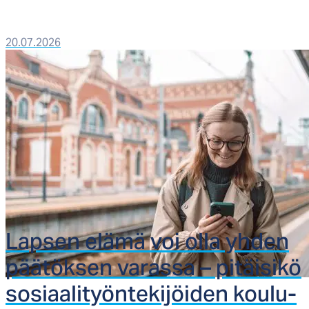
20.07.2026
Lap­sen elä­mä voi ol­la yh­den
pää­tök­sen va­ras­sa – pi­täi­si­kö
so­siaa­li­työn­te­ki­jöi­den kou­lu­