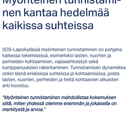
Myön­tei­nen tun­nis­ta­mi­
nen kan­taa he­del­mää
kai­kis­sa suh­teis­sa
SOS-Lapsikylässä myönteinen tunnistaminen on pohjana
kaikessa tekemisessä, esimerkiksi lasten, nuorten ja
perheiden kohtaaminen, vapaaehtoistyö sekä
kumppanuuksien rakentaminen. Tunnistamisen dynamiikka
onkin läsnä erilaisissa suhteissa ja kohtaamisissa, joista
lasten, nuorten, perheiden ja heitä kohtaavien aikuisten
arki koostuu.
”Myönteinen tunnistaminen mahdollistaa kokemuksen
siitä, miten yhdessä olemme enemmän ja jokaisella on
merkitystä ja arvoa.”