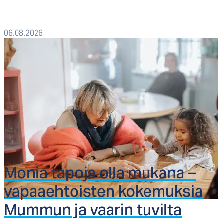
06.08.2026
Mo­nia ta­po­ja ol­la mu­ka­na –
va­paaeh­tois­ten ko­ke­muk­sia
Mum­mun ja vaa­rin tu­vil­ta