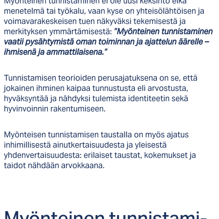
Myönteinen tunnistaminen ei ole uusi keksintö eikä
menetelmä tai työkalu, vaan kyse on yhteisölähtöisen ja
voimavarakeskeisen tuen näkyväksi tekemisestä ja
merkityksen ymmärtämisestä:
”Myönteinen tunnistaminen
vaatii pysähtymistä oman toiminnan ja ajattelun äärelle –
ihmisenä ja ammattilaisena.”
Tunnistamisen teorioiden perusajatuksena on se, että
jokainen ihminen kaipaa tunnustusta eli arvostusta,
hyväksyntää ja nähdyksi tulemista identiteetin sekä
hyvinvoinnin rakentumiseen.
Myönteisen tunnistamisen taustalla on myös ajatus
inhimillisestä ainutkertaisuudesta ja yleisestä
yhdenvertaisuudesta: erilaiset taustat, kokemukset ja
taidot nähdään arvokkaana.