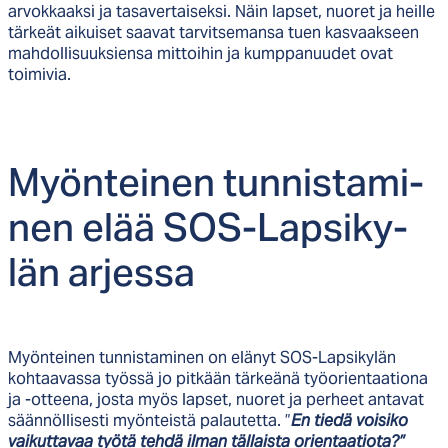
arvokkaaksi ja tasavertaiseksi. Näin lapset, nuoret ja heille
tärkeät aikuiset saavat tarvitsemansa tuen kasvaakseen
mahdollisuuksiensa mittoihin ja kumppanuudet ovat
toimivia.
Myön­tei­nen tun­nis­ta­mi­
nen elää SOS-Lap­si­ky­
län ar­jes­sa
Myönteinen tunnistaminen on elänyt SOS-Lapsikylän
kohtaavassa työssä jo pitkään tärkeänä työorientaationa
ja -otteena, josta myös lapset, nuoret ja perheet antavat
säännöllisesti myönteistä palautetta. ”
En tiedä voisiko
vaikuttavaa työtä tehdä ilman tällaista orientaatiota?”