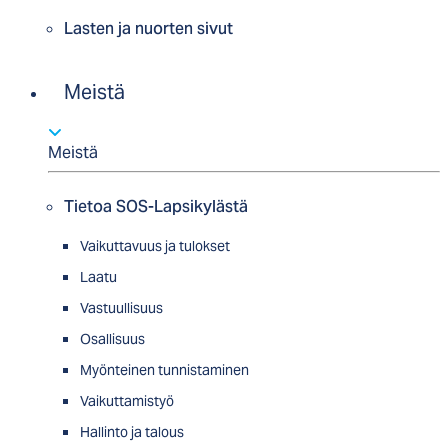
Lasten ja nuorten sivut
Meistä
Meistä
Tietoa SOS-Lapsikylästä
Vaikuttavuus ja tulokset
Laatu
Vastuullisuus
Osallisuus
Myön­tei­nen tun­nis­ta­minen
Vaikuttamistyö
Hallinto ja talous