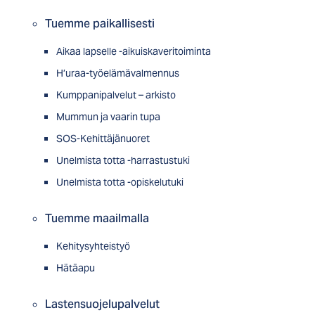
Tuemme paikallisesti
Aikaa lapselle -aikuiskaveritoiminta
H’uraa-työelämävalmennus
Kumppanipalvelut – arkisto
Mummun ja vaarin tupa
SOS-Kehittäjänuoret
Unelmista totta -harrastustuki
Unelmista totta -opiskelutuki
Tuemme maailmalla
Kehitysyhteistyö
Hätäapu
Lastensuojelupalvelut