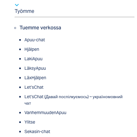
Työmme
Tuemme verkossa
Apuu-chat
Hjälpen
LakiApuu
LäksyApuu
LäxHjälpen
Let’sChat
Let’sChat (Давай поспілкуємось) – україномовний
чат
VanhemmuudenApuu
Ylitse
Sekasin-chat