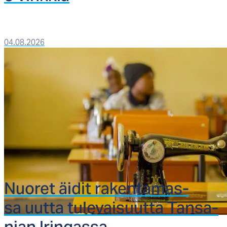
04.08.2026
Nuo­ret äi­dit ra­ken­ta­mas­
sa uut­ta tu­le­vai­suut­ta Tan­sa­