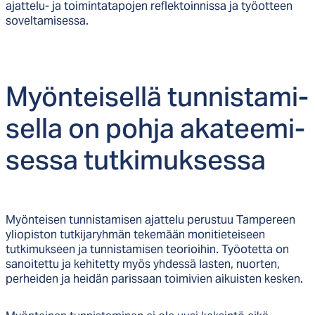
ajattelu- ja toimintatapojen reflektoinnissa ja työotteen
soveltamisessa.
Myön­tei­sel­lä tun­nis­ta­mi­
sel­la on poh­ja aka­tee­mi­
ses­sa tut­ki­muk­ses­sa
Myönteisen tunnistamisen ajattelu perustuu Tampereen
yliopiston tutkijaryhmän tekemään monitieteiseen
tutkimukseen ja tunnistamisen teorioihin. Työotetta on
sanoitettu ja kehitetty myös yhdessä lasten, nuorten,
perheiden ja heidän parissaan toimivien aikuisten kesken.