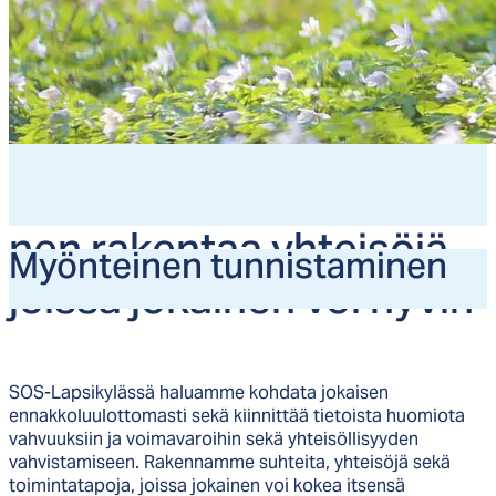
Myön­tei­nen tun­nis­ta­mi­
nen ra­ken­taa yh­tei­sö­jä,
Myön­tei­nen tun­nis­ta­mi­nen
jois­sa jo­kai­nen voi hy­vin
SOS-Lapsikylässä haluamme kohdata jokaisen
ennakkoluulottomasti sekä kiinnittää tietoista huomiota
vahvuuksiin ja voimavaroihin sekä yhteisöllisyyden
vahvistamiseen. Rakennamme suhteita, yhteisöjä sekä
toimintatapoja, joissa jokainen voi kokea itsensä