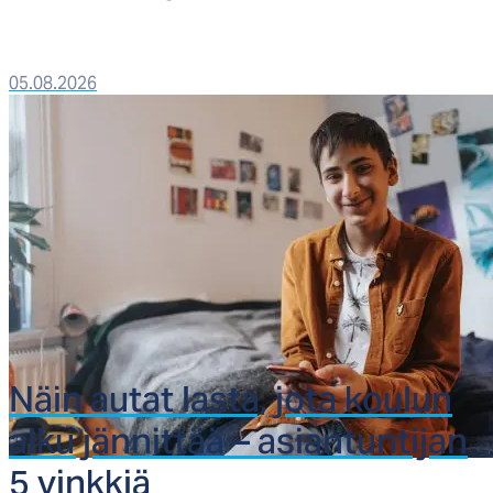
05.08.2026
Näin au­tat las­ta, jo­ta kou­lun
al­ku jän­nit­tää – asian­tun­ti­jan
5 vink­kiä