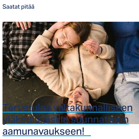
Saa­tat pi­tää
Ter­ve­tu­loa val­ta­kun­nal­li­seen
ylä­kou­lu­lai­sil­le suun­nat­tuun
aa­mu­na­vauk­seen!