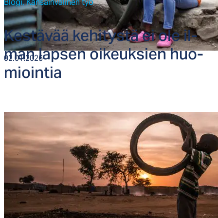
Blogi,
Kansainvälinen työ
Kes­tä­vää ke­hi­tys­tä ei ole il­
man lap­sen oi­keuk­sien huo­
02.01.2026
mioin­tia