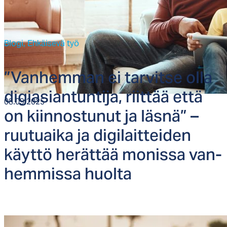
Blogi,
Ehkäisevä työ
”Van­hem­man ei tar­vit­se ol­la
di­gia­sian­tun­ti­ja, riit­tää et­tä
08.09.2025
on kiin­nos­tu­nut ja läs­nä” –
ruu­tuai­ka ja di­gi­lait­tei­den
käyt­tö he­rät­tää mo­nis­sa van­
hem­mis­sa huol­ta