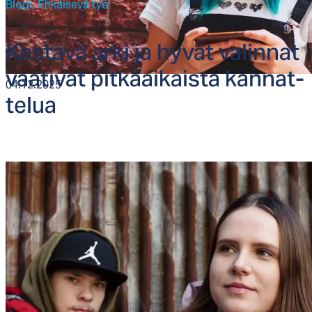
Blogi,
Ehkäisevä työ
Kes­tä­vä ar­ki ja hy­vät va­lin­nat
vaa­ti­vat pit­käai­kais­ta kan­nat­
04.12.2025
te­lua