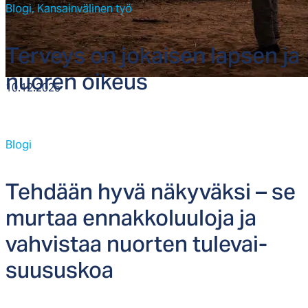
Blogi,
Kansainvälinen työ
Ter­veys on jo­kai­sen lap­sen ja
nuo­ren oi­keus
10.12.2025
Blogi
Teh­dään hy­vä nä­ky­väk­si – se
mur­taa en­nak­ko­luu­lo­ja ja
vah­vis­taa nuor­ten tu­le­vai­
suu­sus­koa