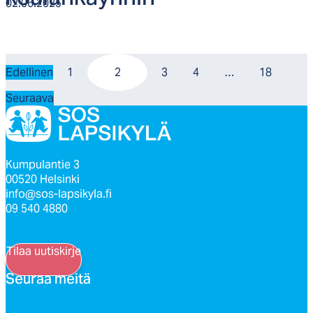
02.06.2025
Edellinen
1
2
3
4
…
18
Seuraava
Kumpulantie 3
00520 Helsinki
info@sos-lapsikyla.fi
09 540 4880
Tilaa uutiskirje
Seu­raa mei­tä