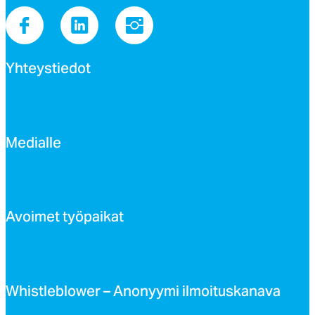
Yh­teys­tie­dot
Me­dial­le
Avoi­met työ­pai­kat
Whist­leb­lo­wer – Ano­nyy­mi il­moi­tus­ka­na­va