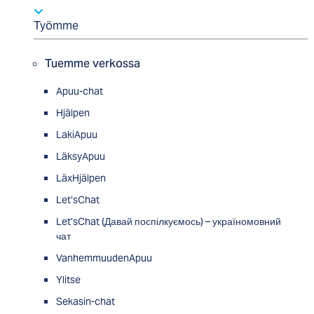
Työmme
Tuemme verkossa
Apuu-chat
Hjälpen
LakiApuu
LäksyApuu
LäxHjälpen
Let’sChat
Let’sChat (Давай поспілкуємось) – україномовний
чат
VanhemmuudenApuu
Ylitse
Sekasin-chat