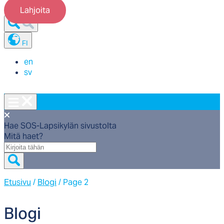
Lahjoita
FI
en
sv
Hae SOS-Lapsikylän sivustolta
Mitä haet?
Mitä
haet?
Etusivu
/
Blogi
/
Page 2
Blo­gi