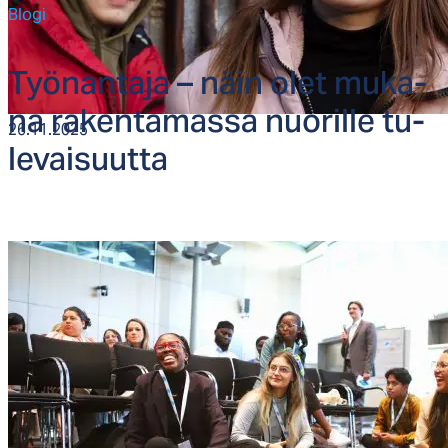
Blogi
Työ­nan­ta­ja – näin olet mu­ka­
na ra­ken­ta­mas­sa nuo­ril­le tu­
26.11.2025
le­vai­suut­ta