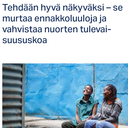
Teh­dään hy­vä nä­ky­väk­si – se
mur­taa en­nak­ko­luu­lo­ja ja
vah­vis­taa nuor­ten tu­le­vai­
suu­sus­koa