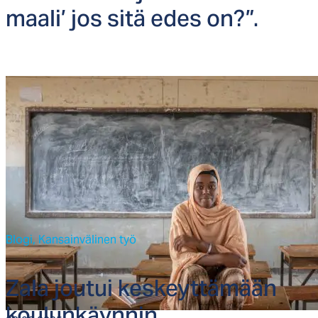
maa­li’ jos si­tä edes on?”.
Blogi,
Kansainvälinen työ
Za­la jou­tui kes­keyt­tä­mään
kou­lun­käyn­nin