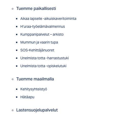
Tuemme paikallisesti
Aikaa lapselle -aikuiskaveritoiminta
H’uraa-työelämävalmennus
Kumppanipalvelut – arkisto
Mummun ja vaarin tupa
SOS-Kehittäjänuoret
Unelmista totta -harrastustuki
Unelmista totta -opiskelutuki
Tuemme maailmalla
Kehitysyhteistyö
Hätäapu
Lastensuojelupalvelut