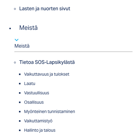
Lasten ja nuorten sivut
Meistä
Meistä
Tietoa SOS-Lapsikylästä
Vaikuttavuus ja tulokset
Laatu
Vastuullisuus
Osallisuus
Myön­tei­nen tun­nis­ta­minen
Vaikuttamistyö
Hallinto ja talous