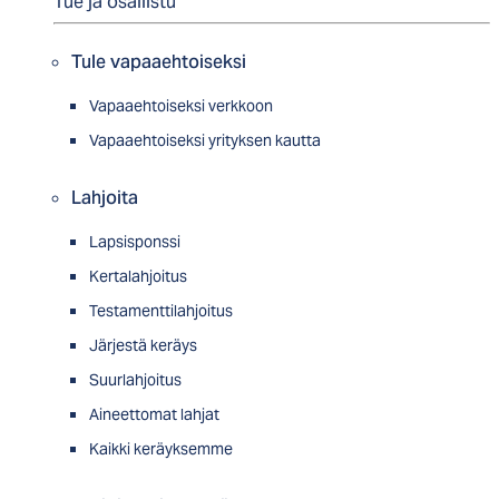
Tue ja osallistu
Tule vapaaehtoiseksi
Vapaaehtoiseksi verkkoon
Vapaaehtoiseksi yrityksen kautta
Lahjoita
Lapsisponssi
Kertalahjoitus
Testamenttilahjoitus
Järjestä keräys
Suurlahjoitus
Aineettomat lahjat
Kaikki keräyksemme