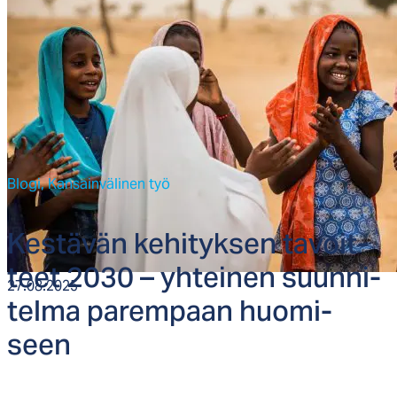
Blogi,
Kansainvälinen työ
Kes­tä­vän ke­hi­tyk­sen ta­voit­
teet 2030 – yh­tei­nen suun­ni­
27.08.2025
tel­ma pa­rem­paan huo­mi­
seen