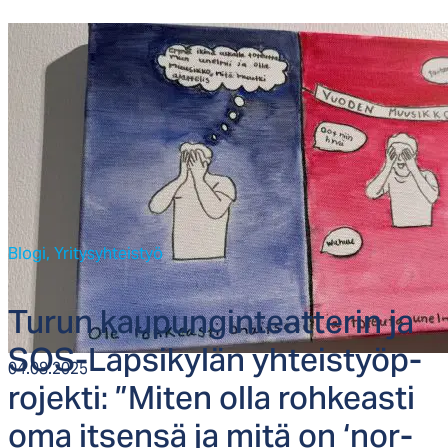
Blogi,
Yritysyhteistyö
Tu­run kau­pun­gin­teat­te­rin ja
SOS-Lap­si­ky­län yh­teis­työp­
04.08.2025
ro­jek­ti: ”Mi­ten ol­la roh­keas­ti
oma it­sen­sä ja mi­tä on ‘nor­