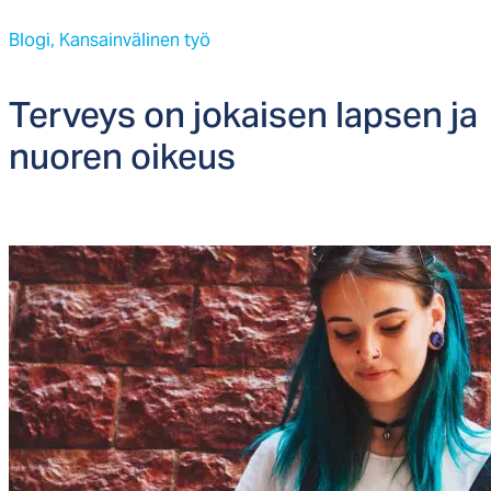
Blogi,
Kansainvälinen työ
Ter­veys on jo­kai­sen lap­sen ja
nuo­ren oi­keus