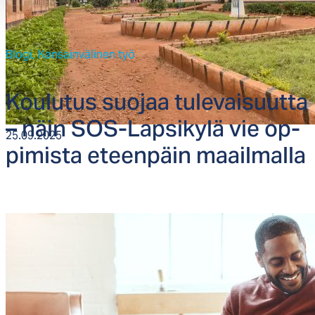
Blogi,
Kansainvälinen työ
Kou­lu­tus suo­jaa tu­le­vai­suut­ta
– näin SOS-Lap­si­ky­lä vie op­
25.09.2025
pi­mis­ta eteen­päin maail­mal­la