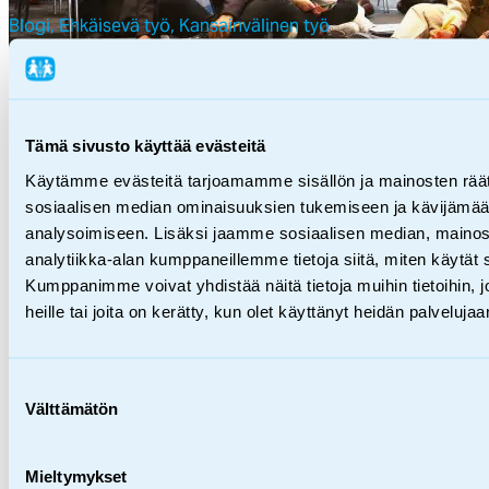
Blogi,
Ehkäisevä työ,
Kansainvälinen työ
”Ää­nel­lä­ni on mer­ki­tys” –
nuo­ret edis­tä­mäs­sä kes­tä­
Tämä sivusto käyttää evästeitä
04.11.2025
vää ja ta­sa-ar­vois­ta yh­teis­
Käytämme evästeitä tarjoamamme sisällön ja mainosten räät
kun­taa
sosiaalisen median ominaisuuksien tukemiseen ja kävijäm
analysoimiseen. Lisäksi jaamme sosiaalisen median, mainos
analytiikka-alan kumppaneillemme tietoja siitä, miten käytä
Kumppanimme voivat yhdistää näitä tietoja muihin tietoihin, jo
heille tai joita on kerätty, kun olet käyttänyt heidän palvelujaa
Suostumuksen
Välttämätön
valinta
Mieltymykset