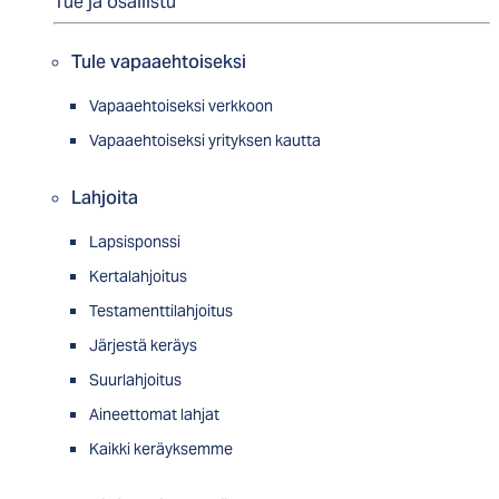
Tue ja osallistu
Tule vapaaehtoiseksi
Vapaaehtoiseksi verkkoon
Vapaaehtoiseksi yrityksen kautta
Lahjoita
Lapsisponssi
Kertalahjoitus
Testamenttilahjoitus
Järjestä keräys
Suurlahjoitus
Aineettomat lahjat
Kaikki keräyksemme