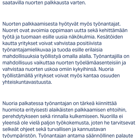
saatavilla nuorten palkkausta varten.
Nuorten palkkaamisesta hyötyvät myös työnantajat.
Nuoret ovat avoimia oppimaan uutta sekä kehittämään
työtä ja tuomaan esille uusia näkökulmia. Kesätöiden
kautta yritykset voivat vahvistaa positiivista
työnantajamielikuvaa ja tuoda esille erilaisia
mahdollisuuksia työllistyä omalla alalla. Työnantajilla on
mahdollisuus vaikuttaa nuorten työelämäasenteisiin ja
vahvistaa nuorten uskoa omiin kykyihinsä. Nuoria
työllistämällä yritykset voivat myös kantaa osuuden
yhteiskuntavastuusta.
Nuoria palkatessa työnantajan on tärkeä kiinnittää
huomiota erityisesti alaikäisten palkkaamisen ehtoihin,
perehdytykseen sekä rinnalla kulkemiseen. Nuorilla ei
yleensä ole vielä paljon työkokemusta, joten he tarvitsevat
selkeät ohjeet sekä turvallisen ja kannustavan
työympäristön. Työnantajan antama säännöllinen palaute