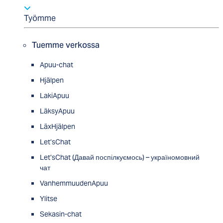
Työmme
Tuemme verkossa
Apuu-chat
Hjälpen
LakiApuu
LäksyApuu
LäxHjälpen
Let’sChat
Let’sChat (Давай поспілкуємось) – україномовний
чат
VanhemmuudenApuu
Ylitse
Sekasin-chat