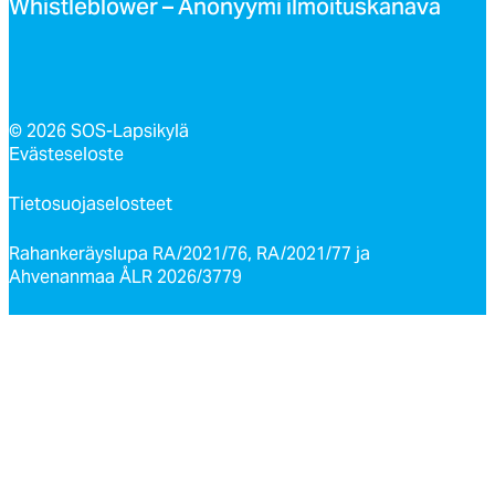
Whist­leb­lo­wer – Ano­nyy­mi il­moi­tus­ka­na­va
© 2026 SOS-Lapsikylä
Evästeseloste
Tietosuojaselosteet
Rahankeräyslupa RA/2021/76, RA/2021/77 ja
Ahvenanmaa ÅLR 2026/3779