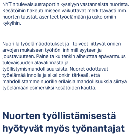
NYT:n tulevaisuusraportin kyselyyn vastanneista nuorista.
Kesätöihin hakeutumiseen vaikuttavat merkittävästi mm.
nuorten taustat, asenteet työelämään ja usko omiin
kykyihin.
Nuorilla työelämäodotukset ja –toiveet liittyvät omien
arvojen mukaiseen työhön, inhimillisyyteen ja
joustavuuteen. Paineita kuitenkin aiheuttaa epävarmuus
tulevaisuuden alavalinnasta ja
työllistymismahdollisuuksista. Nuoret odottavat
työelämää innolla ja siksi onkin tärkeää, että
mahdollistamme nuorille erilaisia mahdollisuuksia siirtyä
työelämään esimerkiksi kesätöiden kautta.
Nuor­ten työl­lis­tä­mi­ses­tä
hyö­ty­vät myös työ­nan­ta­jat