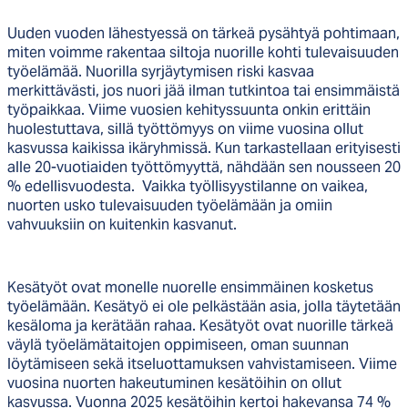
Uuden vuoden lähestyessä on tärkeä pysähtyä pohtimaan,
miten voimme rakentaa siltoja nuorille kohti tulevaisuuden
työelämää. Nuorilla syrjäytymisen riski kasvaa
merkittävästi, jos nuori jää ilman tutkintoa tai ensimmäistä
työpaikkaa. Viime vuosien kehityssuunta onkin erittäin
huolestuttava, sillä työttömyys on viime vuosina ollut
kasvussa kaikissa ikäryhmissä. Kun tarkastellaan erityisesti
alle 20-vuotiaiden työttömyyttä, nähdään sen nousseen 20
% edellisvuodesta. Vaikka työllisyystilanne on vaikea,
nuorten usko tulevaisuuden työelämään ja omiin
vahvuuksiin on kuitenkin kasvanut.
Kesätyöt ovat monelle nuorelle ensimmäinen kosketus
työelämään. Kesätyö ei ole pelkästään asia, jolla täytetään
kesäloma ja kerätään rahaa. Kesätyöt ovat nuorille tärkeä
väylä työelämätaitojen oppimiseen, oman suunnan
löytämiseen sekä itseluottamuksen vahvistamiseen. Viime
vuosina nuorten hakeutuminen kesätöihin on ollut
kasvussa. Vuonna 2025 kesätöihin kertoi hakevansa 74 %