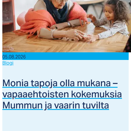
05.08.2026
Blogi
Mo­nia ta­po­ja ol­la mu­ka­na –
va­paaeh­tois­ten ko­ke­muk­sia
Mum­mun ja vaa­rin tu­vil­ta