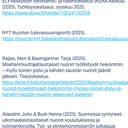
ELY-keskusten kehittämis- ja hallintokeskus (KEHA-keskus)
(2025). Työllisyyskatsaus, syyskuu 2025.
https://www.doria.fi/handle/10024/193358
NYT Nuorten tulevaisuusraportti (2025).
https://nuortennyt.fi/ajankohtaista/tutkimukset/tulevaisuusr
Raijas, Meri & Baumgartner Tarja (2025).
Maahanmuuttajataustaiset nuoret työllistyvät heikommin
– myös toinen polvi ja kahden taustan nuoret jäävät
jälkeen. Tilastokeskus.
https://stat.fi/tietotrendit/artikkelit/2025/Maahanmuuttajata
nuoret-tyoellistyvaet-heikoimmin-myoes-toinen-polvi-ja-
kahden-taustan-nuoret-jaeaevaet-jaelkeen
Alasalmi Juho & Busk Henna (2025). Suomessa syntyneet
ulkomaalaistaustaiset nuoret koulutuksessa ja
työmarkkinoilla. Työ- ja elinkeinoministeriön julkaisuja