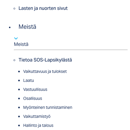
Lasten ja nuorten sivut
Meistä
Meistä
Tietoa SOS-Lapsikylästä
Vaikuttavuus ja tulokset
Laatu
Vastuullisuus
Osallisuus
Myön­tei­nen tun­nis­ta­minen
Vaikuttamistyö
Hallinto ja talous