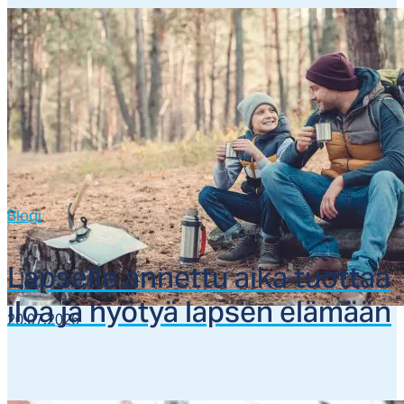
Blogi
Lap­sel­le an­net­tu ai­ka tuot­taa
iloa ja hyö­tyä lap­sen elä­mään
20.07.2026