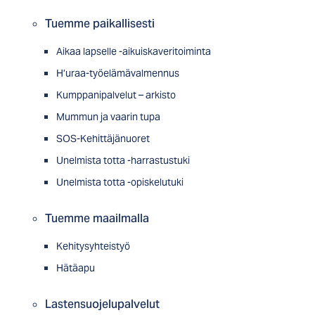
Tuemme paikallisesti
Aikaa lapselle -aikuiskaveritoiminta
H’uraa-työelämävalmennus
Kumppanipalvelut – arkisto
Mummun ja vaarin tupa
SOS-Kehittäjänuoret
Unelmista totta -harrastustuki
Unelmista totta -opiskelutuki
Tuemme maailmalla
Kehitysyhteistyö
Hätäapu
Lastensuojelupalvelut