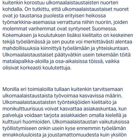
kuitenkin korostuu ulkomaalaistaustaisten nuorten
kohdalla. On tutkittu, että ulkomaalaistaustaiset nuoret
ovat jo taustansa puolesta erityisen heikossa
työmarkkina-asemassa verrattuna niihin nuoriin, joiden
molemmat vanhemmat ovat syntyneet Suomessa.
Kokemuksen ja koulutuksen lisäksi kielitaito on keskeinen
tekijä työelämässä ja sen puute voi merkittävästi alentaa
mahdollisuuksia kiinnittyä työelämään ja yhteiskuntaan.
Ulkomaalaistaustaiset päätyvätkin usein tekemään töitä
matalapalkka-aloilla ja osa-aikaisissa töissä, vaikka
olisivat korkeasti koulutettuja.
Monilla eri toimialoilla tullaan kuitenkin tarvitsemaan
ulkomaalaistaustaista työvoimaa kasvavissa määrin.
Ulkomaalaistaustaisten työntekijöiden kielitaito ja
monikulttuurisuus voivat kasvattaa asiakaskuntaa, kun
palveluja voidaan tarjota asiakkaiden omalla kielellä ja
kulttuuri huomioiden. Ulkomaalaistaustan vaikutuksissa
työllistymiseen onkin usein kyse ennemmin työelämän
ennakkoluuloista ja joustamattomuudesta kuin yksilön