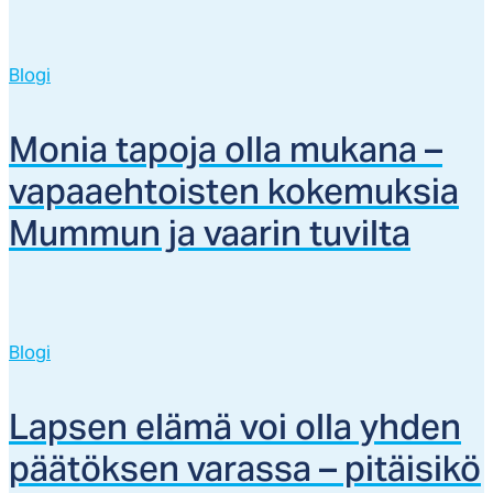
Blogi
Mo­nia ta­po­ja ol­la mu­ka­na –
va­paaeh­tois­ten ko­ke­muk­sia
Mum­mun ja vaa­rin tu­vil­ta
Blogi
Lap­sen elä­mä voi ol­la yh­den
pää­tök­sen va­ras­sa – pi­täi­si­kö