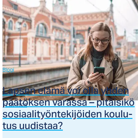
Blogi
Lap­sen elä­mä voi ol­la yh­den
pää­tök­sen va­ras­sa – pi­täi­si­kö
17.07.2026
so­siaa­li­työn­te­ki­jöi­den kou­lu­
tus uu­dis­taa?