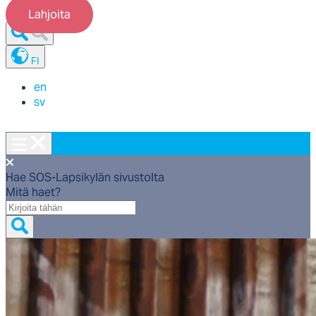
Lahjoita
FI
en
sv
Hae SOS-Lapsikylän sivustolta
Mitä haet?
Mitä
haet?