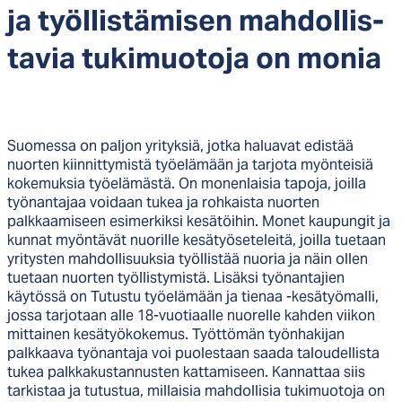
ja työl­lis­tä­mi­sen mah­dol­lis­
ta­via tu­ki­muo­to­ja on mo­nia
Suomessa on paljon yrityksiä, jotka haluavat edistää
nuorten kiinnittymistä työelämään ja tarjota myönteisiä
kokemuksia työelämästä. On monenlaisia tapoja, joilla
työnantajaa voidaan tukea ja rohkaista nuorten
palkkaamiseen esimerkiksi kesätöihin. Monet kaupungit ja
kunnat myöntävät nuorille kesätyöseteleitä, joilla tuetaan
yritysten mahdollisuuksia työllistää nuoria ja näin ollen
tuetaan nuorten työllistymistä. Lisäksi työnantajien
käytössä on Tutustu työelämään ja tienaa -kesätyömalli,
jossa tarjotaan alle 18-vuotiaalle nuorelle kahden viikon
mittainen kesätyökokemus. Työttömän työnhakijan
palkkaava työnantaja voi puolestaan saada taloudellista
tukea palkkakustannusten kattamiseen. Kannattaa siis
tarkistaa ja tutustua, millaisia mahdollisia tukimuotoja on