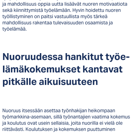
ja mahdollisuus oppia uutta lisäävät nuoren motivaatiota
sekä kiinnittymistä työelämään. Hyvin hoidettu nuoren
työllistyminen on paitsi vastuullista myös tärkeä
mahdollisuus rakentaa tulevaisuuden osaamista ja
työelämää.
Nuo­ruu­des­sa han­ki­tut työe­
lä­mä­ko­ke­muk­set kan­ta­vat
pit­käl­le ai­kui­suu­teen
Nuoruus itsessään asettaa työnhakijan heikompaan
työmarkkina-asemaan, sillä työnantajien vaatima kokemus
ja koulutus ovat usein sellaisia, joita nuorilla ei vielä ole
riittävästi. Koulutuksen ja kokemuksen puuttuminen