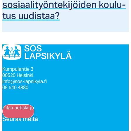
so­siaa­li­työn­te­ki­jöi­den kou­lu­
tus uu­dis­taa?
Kumpulantie 3
00520 Helsinki
info@sos-lapsikyla.fi
09 540 4880
Tilaa uutiskirje
Seu­raa mei­tä