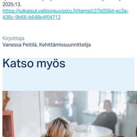
2025:13.
https://julkaisut.valtioneuvosto.fi/items/c37b056d-ec3a-
438c-9b66-b648e4f04712
Kirjoittaja
Vanessa Peitilä, Kehittämissuunnittelija
Kat­so myös