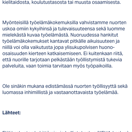
kielitaidosta, koulutustasosta tai muusta osaamisesta.
Myönteisillä työelämäkokemuksilla vahvistamme nuorten
uskoa omiin kykyihinsä ja tulevaisuuteensa sekä luomme
mielekästä kuvaa työelämästä. Nuoruudessa hankitut
työelämäkokemukset kantavat pitkälle aikuisuuteen ja
niillä voi olla vaikutusta jopa ylisukupolvisen huono-
osaisuuden kierteen katkaisemiseen. Ei kuitenkaan riitä,
että nuorille tarjotaan pelkästään työllistymistä tukevia
palveluita, vaan toimia tarvitaan myös työpaikoilla.
Ole sinäkin mukana edistämässä nuorten työllisyyttä sekä
luomassa inhimillistä ja vastaanottavaista työelämää.
Lähteet: