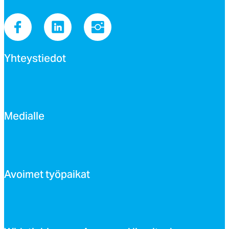
Yh­teys­tie­dot
Me­dial­le
Avoi­met työ­pai­kat