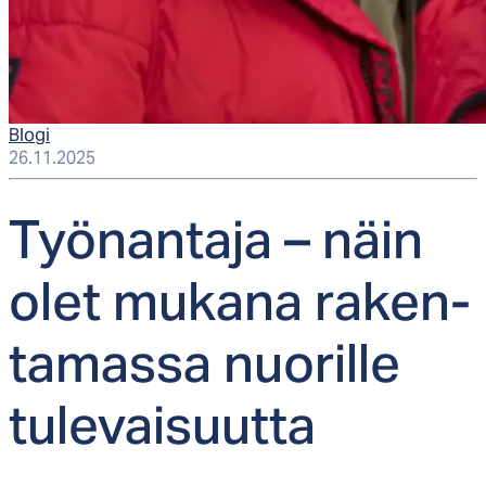
Blogi
26.11.2025
Työ­nan­ta­ja – näin
olet mu­ka­na ra­ken­
ta­mas­sa nuo­ril­le
tu­le­vai­suut­ta