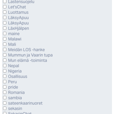
Lastensuojelu
Let'sChat
Luottamus
LäksyApuu
LäksyApuu
LäxHjälpen
maine
Malawi
Mali
Meidän LOS -hanke
Mummun ja Vaarin tupa
Mun elämä -toiminta
Nepal
Nigeria
Osallisuus
Peru
pride
Romania
sambia
sateenkaarinuoret
sekasin
SekasinChat