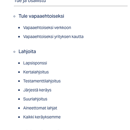
Tue ja osallistu
Tule vapaaehtoiseksi
Vapaaehtoiseksi verkkoon
Vapaaehtoiseksi yrityksen kautta
Lahjoita
Lapsisponssi
Kertalahjoitus
Testamenttilahjoitus
Järjestä keräys
Suurlahjoitus
Aineettomat lahjat
Kaikki keräyksemme