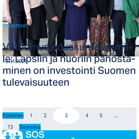
Tiedotteet
Ve­too­mus edus­kun­ta­ryh­mil­
le: Lap­siin ja nuo­riin pa­nos­ta­
10.04.2026
mi­nen on in­ves­toin­ti Suo­men
tu­le­vai­suu­teen
Edellinen
1
2
3
4
5
…
73
Seuraava