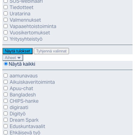
SOS-webinaari
Tiedotteet
Uratarina
Valmennukset
Vapaaehtoistoiminta
Vuosikertomukset
Yritysyhteistyö
Näytä tulokset
Tyhjennä valinnat
Aiheet
Näytä kaikki
aamunavaus
Aikuiskaveritoiminta
Apuu-chat
Bangladesh
CHIPS-hanke
digiraati
Digityö
Dream Spark
Eduskuntavaalit
Ehkäisevä työ