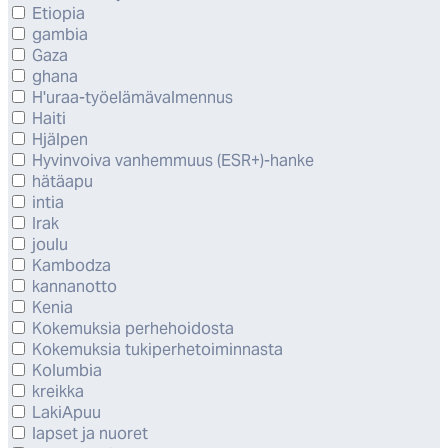
Etiopia
gambia
Gaza
ghana
H'uraa-työelämävalmennus
Haiti
Hjälpen
Hyvinvoiva vanhemmuus (ESR+)-hanke
hätäapu
intia
Irak
joulu
Kambodza
kannanotto
Kenia
Kokemuksia perhehoidosta
Kokemuksia tukiperhetoiminnasta
Kolumbia
kreikka
LakiApuu
lapset ja nuoret