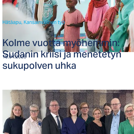
Hätäapu,
Kansainvälinen työ
Kol­me vuot­ta myö­hem­min:
Su­da­nin krii­si ja me­ne­te­tyn
15.04.2026
su­ku­pol­ven uh­ka