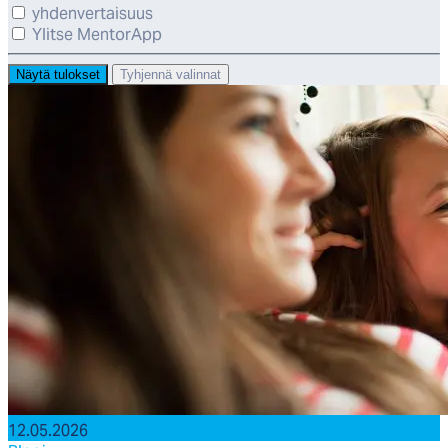
yhdenvertaisuus
Ylitse MentorApp
Näytä tulokset
Tyhjennä valinnat
12.05.2026