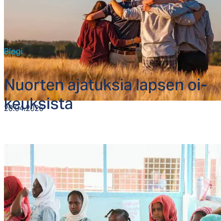
Blogi
Nuor­ten aja­tuk­sia lap­sen oi­
keuk­sis­ta
20.04.2026