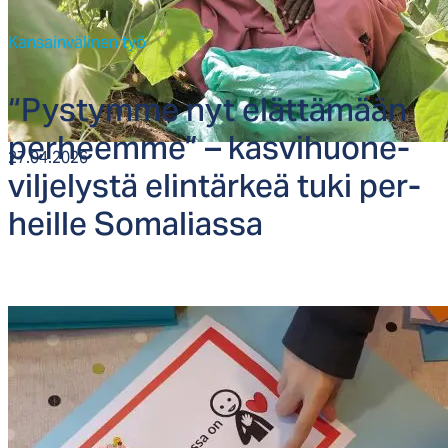
Kansainvälinen työ
“Pys­tym­me nyt elät­tä­mään
per­heem­me” – kas­vi­huo­ne­
27.04.2026
vil­je­lys­tä elin­tär­keä tu­ki per­
heil­le So­ma­lias­sa