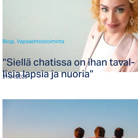
Blogi,
Vapaaehtoistoiminta
“Siel­lä cha­tis­sa on ihan ta­val­
li­sia lap­sia ja nuo­ria”
21.04.2026