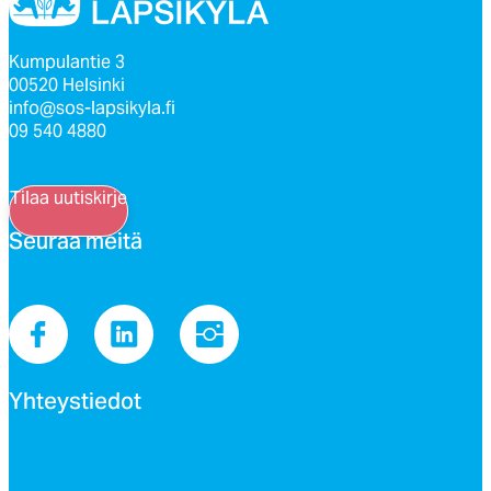
Kumpulantie 3
00520 Helsinki
info@sos-lapsikyla.fi
09 540 4880
Tilaa uutiskirje
Seu­raa mei­tä
Yh­teys­tie­dot