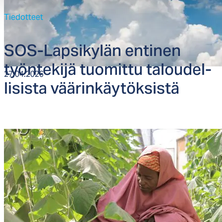
Tiedotteet
SOS-Lap­si­ky­län en­ti­nen
työn­te­ki­jä tuo­mit­tu ta­lou­del­
27.04.2026
li­sis­ta vää­rin­käy­tök­sis­tä