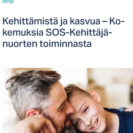
Blogi
Ke­hit­tä­mis­tä ja kas­vua – Ko­
ke­muk­sia SOS-Ke­hit­tä­jä­
nuor­ten toi­min­nas­ta