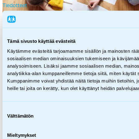
Tiedotteet
Van­hem­mat tar­vit­se­
vat apua, vaik­ka mo­ni per­he
05.05.2026
Tämä sivusto käyttää evästeitä
voi hy­vin
Käytämme evästeitä tarjoamamme sisällön ja mainosten räät
sosiaalisen median ominaisuuksien tukemiseen ja kävijäm
analysoimiseen. Lisäksi jaamme sosiaalisen median, mainos
analytiikka-alan kumppaneillemme tietoja siitä, miten käytä
Kumppanimme voivat yhdistää näitä tietoja muihin tietoihin, jo
heille tai joita on kerätty, kun olet käyttänyt heidän palvelujaa
Suostumuksen
Välttämätön
valinta
Mieltymykset