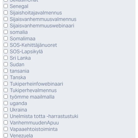
Senegal
Sijaishoitajavalmennus
Sijaisvanhemmuusvalmennus
Sijaisvanhemmuuswebinaari
somalia
Somalimaa
SOS-Kehittäjänuoret
SOS-Lapsikylä
Sri Lanka
Sudan
tansania
Tanska
Tukiperheinfowebinaari
Tukiperhevalmennus
työmme maailmalla
uganda
Ukraina
Unelmista totta -harrastustuki
VanhemmuudenApuu
Vapaaehtoistoiminta
Venezuela