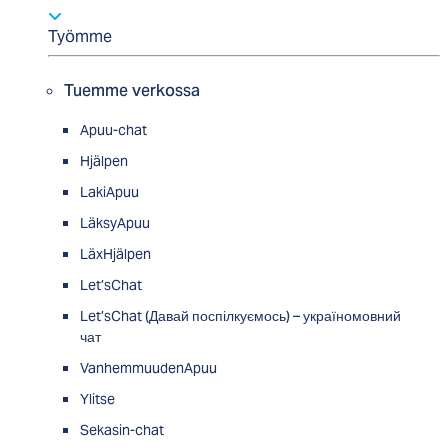
Työmme
Tuemme verkossa
Apuu-chat
Hjälpen
LakiApuu
LäksyApuu
LäxHjälpen
Let’sChat
Let’sChat (Давай поспілкуємось) – україномовний
чат
VanhemmuudenApuu
Ylitse
Sekasin-chat