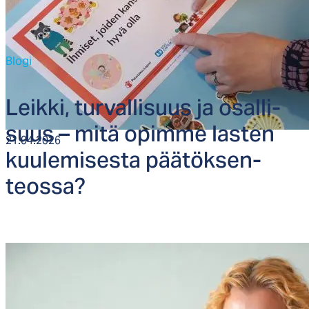
Blogi
Leik­ki, tur­val­li­suus ja osal­li­
suus – mi­tä opim­me las­ten
21.04.2026
kuu­le­mi­ses­ta pää­tök­sen­
teos­sa?