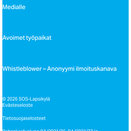
Me­dial­le
Avoi­met työ­pai­kat
Whist­leb­lo­wer – Ano­nyy­mi il­moi­tus­ka­na­va
© 2026 SOS-Lapsikylä
Evästeseloste
Tietosuojaselosteet