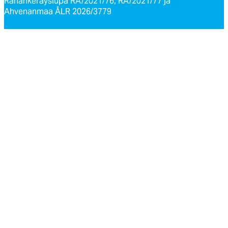
Rahankeräyslupa RA/2021/76, RA/2021/77 ja
Ahvenanmaa ÅLR 2026/3779