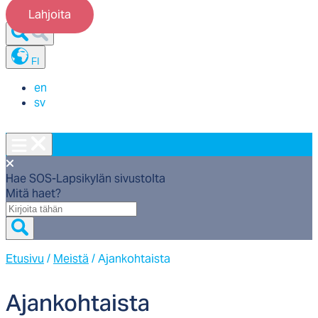
Lahjoita
FI
en
sv
Hae SOS-Lapsikylän sivustolta
Mitä haet?
Mitä
haet?
Etusivu
/
Meistä
/
Ajankohtaista
Ajan­koh­tais­ta