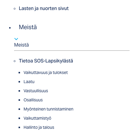
Lasten ja nuorten sivut
Meistä
Meistä
Tietoa SOS-Lapsikylästä
Vaikuttavuus ja tulokset
Laatu
Vastuullisuus
Osallisuus
Myön­tei­nen tun­nis­ta­minen
Vaikuttamistyö
Hallinto ja talous