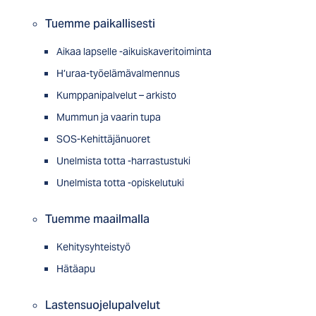
Tuemme paikallisesti
Aikaa lapselle -aikuiskaveritoiminta
H’uraa-työelämävalmennus
Kumppanipalvelut – arkisto
Mummun ja vaarin tupa
SOS-Kehittäjänuoret
Unelmista totta -harrastustuki
Unelmista totta -opiskelutuki
Tuemme maailmalla
Kehitysyhteistyö
Hätäapu
Lastensuojelupalvelut