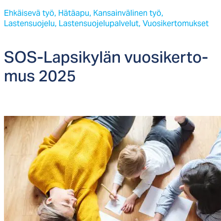
Ehkäisevä työ,
Hätäapu,
Kansainvälinen työ,
Lastensuojelu,
Lastensuojelupalvelut,
Vuosikertomukset
SOS-Lap­si­ky­län vuo­si­ker­to­
mus 2025