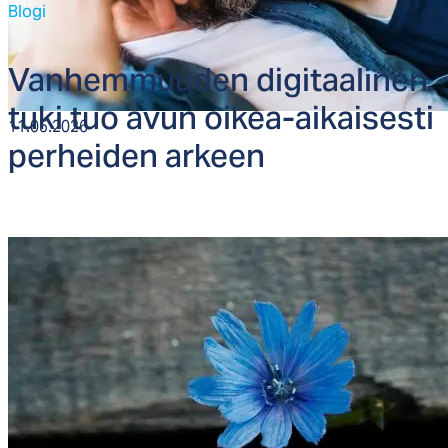
Blogi
Van­hem­muu­den di­gi­taa­li­nen
tu­ki tuo avun oi­kea-ai­kai­ses­ti
11.05.2026
per­hei­den ar­keen