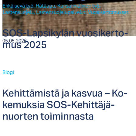
Ehkäisevä työ,
Hätäapu,
Kansainvälinen työ,
Lastensuojelu,
Lastensuojelupalvelut,
Vuosikertomukset
SOS-Lap­si­ky­län vuo­si­ker­to­
mus 2025
05.05.2026
Blogi
Ke­hit­tä­mis­tä ja kas­vua – Ko­
ke­muk­sia SOS-Ke­hit­tä­jä­
nuor­ten toi­min­nas­ta