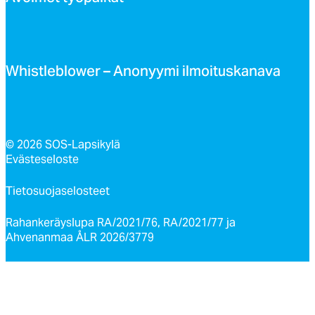
Whist­leb­lo­wer – Ano­nyy­mi il­moi­tus­ka­na­va
© 2026 SOS-Lapsikylä
Evästeseloste
Tietosuojaselosteet
Rahankeräyslupa RA/2021/76, RA/2021/77 ja
Ahvenanmaa ÅLR 2026/3779