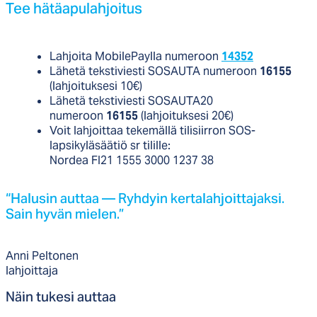
Tee hä­täa­pu­lah­joi­tus
Lahjoita MobilePaylla numeroon
14352
Lähetä tekstiviesti SOSAUTA numeroon
16155
(lahjoituksesi 10€)
Lähetä tekstiviesti SOSAUTA20
numeroon
16155
(lahjoituksesi 20€)
Voit lahjoittaa tekemällä tilisiirron SOS-
lapsikyläsäätiö sr tilille:
Nordea FI21 1555 3000 1237 38
“Ha­lu­sin aut­taa — Ryh­dyin ker­ta­lah­joit­ta­jak­si.
Sain hy­vän mie­len.”
Anni Peltonen
lahjoittaja
Näin tu­ke­si aut­taa