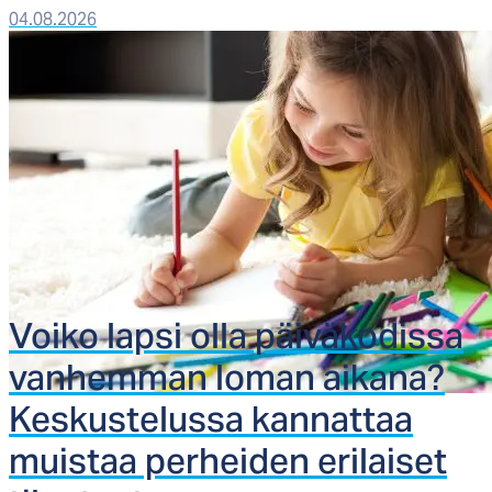
04.08.2026
Voi­ko lap­si ol­la päi­vä­ko­dis­sa
van­hem­man lo­man ai­ka­na?
Kes­kus­te­lus­sa kan­nat­taa
muis­taa per­hei­den eri­lai­set