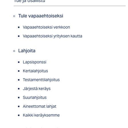
Tue ja osallistu
Tule vapaaehtoiseksi
Vapaaehtoiseksi verkkoon
Vapaaehtoiseksi yrityksen kautta
Lahjoita
Lapsisponssi
Kertalahjoitus
Testamenttilahjoitus
Järjestä keräys
Suurlahjoitus
Aineettomat lahjat
Kaikki keräyksemme