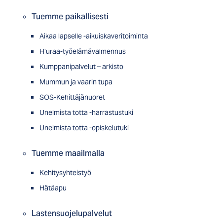
Tuemme paikallisesti
Aikaa lapselle -aikuiskaveritoiminta
H’uraa-työelämävalmennus
Kumppanipalvelut – arkisto
Mummun ja vaarin tupa
SOS-Kehittäjänuoret
Unelmista totta -harrastustuki
Unelmista totta -opiskelutuki
Tuemme maailmalla
Kehitysyhteistyö
Hätäapu
Lastensuojelupalvelut