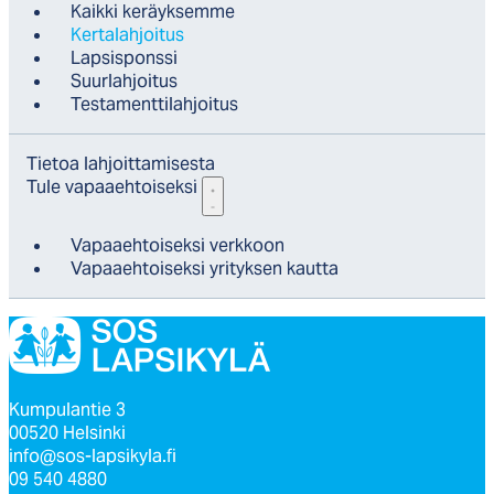
Kaik­ki ke­räyk­sem­me
Ker­ta­lah­joi­tus
Lap­sis­pons­si
Suur­lah­joi­tus
Tes­ta­ment­ti­lah­joi­tus
Tie­toa lah­joit­ta­mi­ses­ta
Tu­le va­paaeh­toi­sek­si
Va­paaeh­toi­sek­si verk­koon
Va­paaeh­toi­sek­si yri­tyk­sen kaut­ta
Kumpulantie 3
00520 Helsinki
info@sos-lapsikyla.fi
09 540 4880