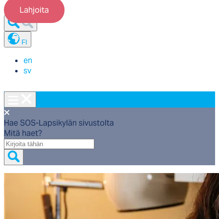
Lahjoita
FI
en
sv
Hae SOS-Lapsikylän sivustolta
Mitä haet?
Mitä
haet?
Etusivu
/
Tue ja osallistu
/
Lahjoita
/
Kertalahjoitus