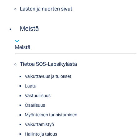
Lasten ja nuorten sivut
Meistä
Meistä
Tietoa SOS-Lapsikylästä
Vaikuttavuus ja tulokset
Laatu
Vastuullisuus
Osallisuus
Myön­tei­nen tun­nis­ta­minen
Vaikuttamistyö
Hallinto ja talous