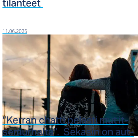
ti­lan­teet
11.06.2026
”Ker­ran chat­ti pe­las­ti mut it­
se­mur­hal­ta”. Se­ka­sin on aut­