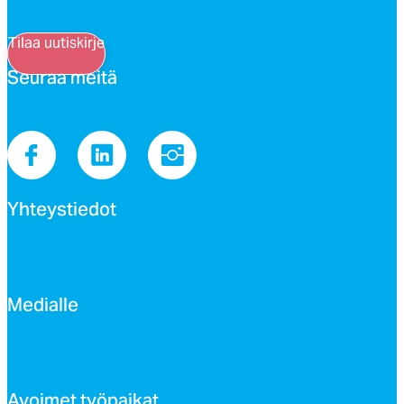
Tilaa uutiskirje
Seu­raa mei­tä
Yh­teys­tie­dot
Me­dial­le
Avoi­met työ­pai­kat