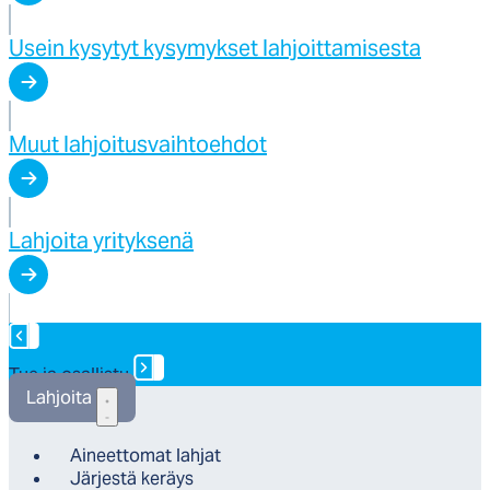
Usein kysytyt kysymykset lahjoittamisesta
Muut lahjoitusvaihtoehdot
Lahjoita yrityksenä
Tue ja osallistu
Lah­joi­ta
Ai­neet­to­mat lah­jat
Jär­jes­tä ke­räys