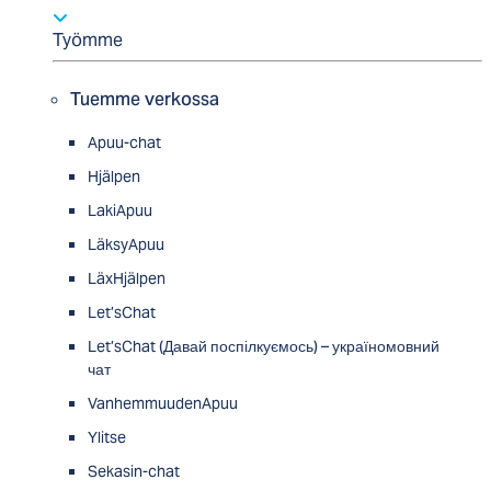
Työmme
Tuemme verkossa
Apuu-chat
Hjälpen
LakiApuu
LäksyApuu
LäxHjälpen
Let’sChat
Let’sChat (Давай поспілкуємось) – україномовний
чат
VanhemmuudenApuu
Ylitse
Sekasin-chat