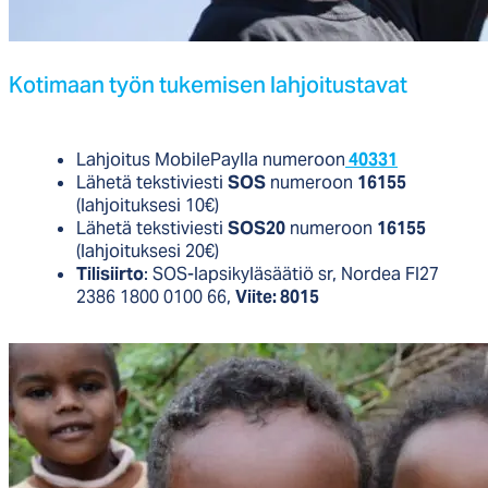
Ko­ti­maan työn tu­ke­mi­sen lah­joi­tus­ta­vat
Lahjoitus MobilePaylla numeroon
40331
Lähetä tekstiviesti
SOS
numeroon
16155
(lahjoituksesi 10€)
Lähetä tekstiviesti
SOS20
numeroon
16155
(lahjoituksesi 20€)
Tilisiirto
: SOS-lapsikyläsäätiö sr, Nordea FI27
2386 1800 0100 66,
Viite: 8015