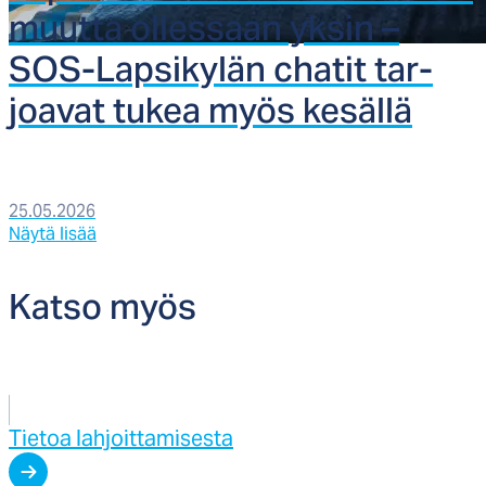
muut­ta ol­les­saan yk­sin –
SOS-Lap­si­ky­län cha­tit tar­
joa­vat tu­kea myös ke­säl­lä
25.05.2026
Näytä lisää
Kat­so myös
Tietoa lahjoittamisesta