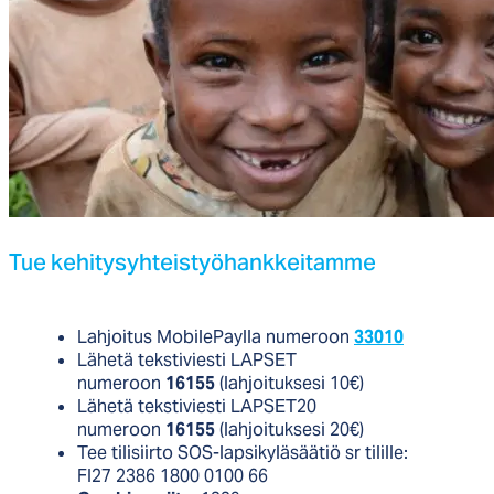
Tue ke­hi­ty­syh­teis­työ­hank­kei­tam­me
Lahjoitus MobilePaylla numeroon
33010
Lähetä tekstiviesti LAPSET
numeroon
16155
(lahjoituksesi 10€)
Lähetä tekstiviesti LAPSET20
numeroon
16155
(lahjoituksesi 20€)
Tee tilisiirto SOS-lapsikyläsäätiö sr tilille:
FI27 2386 1800 0100 66