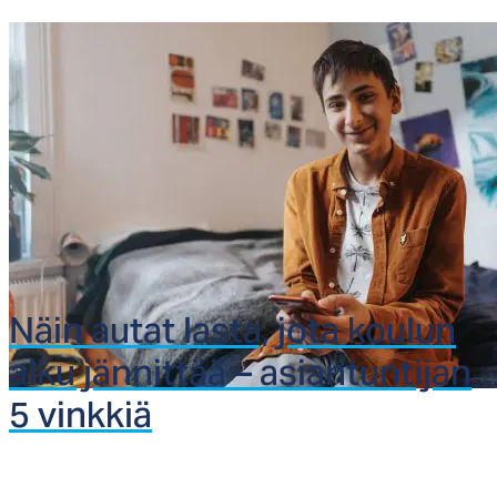
Näin au­tat las­ta, jo­ta kou­lun
al­ku jän­nit­tää – asian­tun­ti­jan
5 vink­kiä