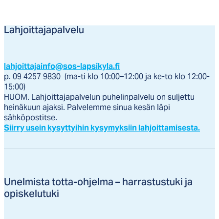
Lahjoittajapalvelu
lahjoittajainfo@sos-lapsikyla.fi
p. 09 4257 9830 (ma-ti klo 10:00–12:00 ja ke-to klo 12:00-
15:00)
HUOM. Lahjoittajapalvelun puhelinpalvelu on suljettu
heinäkuun ajaksi. Palvelemme sinua kesän läpi
sähköpostitse.
Siirry usein kysyttyihin kysymyksiin lahjoittamisesta.
Unel­mis­ta tot­ta-oh­jel­ma – har­ras­tus­tu­ki ja
opis­ke­lu­tu­ki