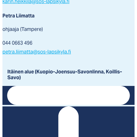
karin.heikkila@sos-lapsikyla.fi
Petra Liimatta
ohjaaja (Tampere)
044 0663 496
petra.liimatta@sos-lapsikyla.fi
Itäinen alue (Kuopio-Joensuu-Savonlinna, Koillis-
Savo)