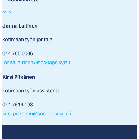
Jonna Laitinen
kotimaan työn johtaja
044 765 0006
jonna.laitinen@sos-lapsikyla.fi
Kirsi Pitkänen
kotimaan työn assistentti
044 7614 193
kirsi.pitkanen@sos-lapsikyla.fi
Aluetyö