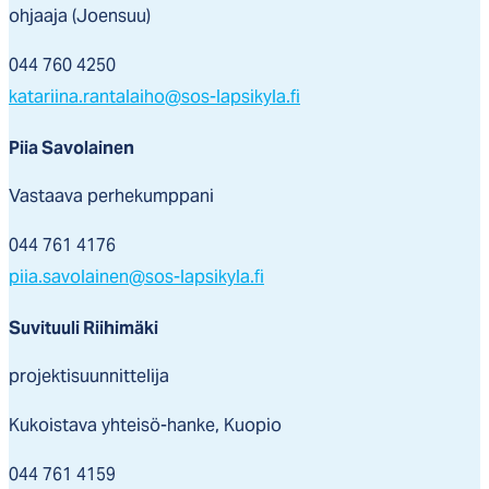
ohjaaja (Joensuu)
044 760 4250
katariina.rantalaiho@sos-lapsikyla.fi
Piia Savolainen
Vastaava perhekumppani
044 761 4176
piia.savolainen@sos-lapsikyla.fi
Suvituuli Riihimäki
projektisuunnittelija
Kukoistava yhteisö-hanke, Kuopio
044 761 4159