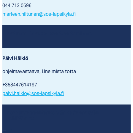
044 712 0596
marleen.hiltunen@sos-lapsikyla.fi
Kotimaan taloudellisen tuen toiminnat
Päivi Häikiö
ohjelmavastaava, Unelmista totta
+358447614197
paivi.haikio@sos-lapsikyla.fi
Perhekumppanipalvelut ja kotimaan työn
kehittäminen