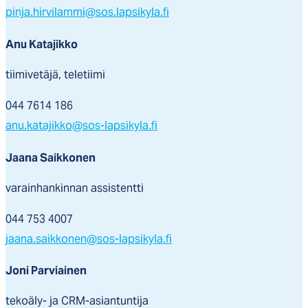
pinja.hirvilammi@sos.lapsikyla.fi
Anu Katajikko
tiimivetäjä, teletiimi
044 7614 186
anu.katajikko@sos-lapsikyla.fi
Jaana Saikkonen
varainhankinnan assistentti
044 753 4007
jaana.saikkonen@sos-lapsikyla.fi
Joni Parviainen
tekoäly- ja CRM-asiantuntija