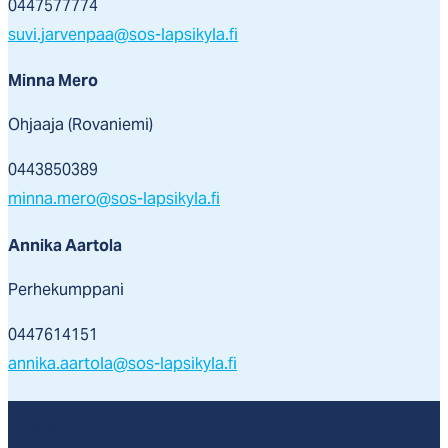
0447577774
suvi.jarvenpaa@sos-lapsikyla.fi
Minna Mero
Ohjaaja (Rovaniemi)
0443850389
minna.mero@sos-lapsikyla.fi
Annika Aartola
Perhekumppani
0447614151
annika.aartola@sos-lapsikyla.fi
Digityö