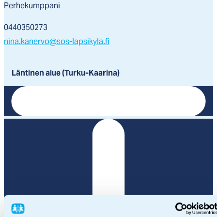
Perhekumppani
0440350273
nina.kanervo@sos-lapsikyla.fi
Läntinen alue (Turku-Kaarina)