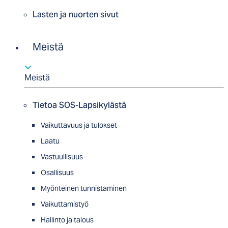
Lasten ja nuorten sivut
Meistä
Meistä
Tietoa SOS-Lapsikylästä
Vaikuttavuus ja tulokset
Laatu
Vastuullisuus
Osallisuus
Myön­tei­nen tun­nis­ta­minen
Vaikuttamistyö
Hallinto ja talous