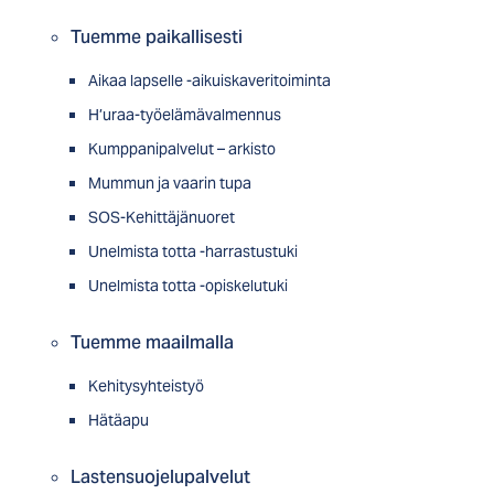
Tuemme paikallisesti
Aikaa lapselle -aikuiskaveritoiminta
H’uraa-työelämävalmennus
Kumppanipalvelut – arkisto
Mummun ja vaarin tupa
SOS-Kehittäjänuoret
Unelmista totta -harrastustuki
Unelmista totta -opiskelutuki
Tuemme maailmalla
Kehitysyhteistyö
Hätäapu
Lastensuojelupalvelut