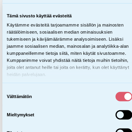
Tämä sivusto käyttää evästeitä
Käytämme evästeitä tarjoamamme sisällön ja mainosten
räätälöimiseen, sosiaalisen median ominaisuuksien
tukemiseen ja kävijämäärämme analysoimiseen. Lisäksi
jaamme sosiaalisen median, mainosalan ja analytiikka-alan
kumppaneillemme tietoja siitä, miten käytät sivustoamme.
Kumppanimme voivat yhdistää näitä tietoja muihin tietoihin,
joita olet antanut heille tai joita on kerätty, kun olet käyttänyt
heidän palvelujaan.
Heidi Lötjönen
Suostumuksen
aluevastaavien tiimivastaava
Välttämätön
valinta
044 493 9135
heidi.lotjonen@sos-lapsikyla.fi
Mieltymykset
Miia Koskinen