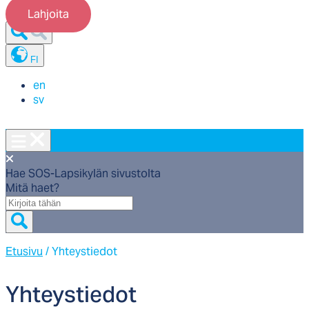
Lahjoita
FI
en
sv
Hae SOS-Lapsikylän sivustolta
Mitä haet?
Mitä
haet?
Etusivu
/
Yhteystiedot
Yh­teys­tie­dot