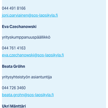
044 491 8166
joni.parviainen@sos-lapsikyla.fi
Eva Czechanowski
yrityskumppanuuspäällikkö
044 761 4163
eva.czechanowski@sos-lapsikyla.fi
Beata Gröhn
yritysyhteistyön asiantuntija
044 726 3460
beata.grohn@sos-lapsikyla.fi
Ukri Mänttäri