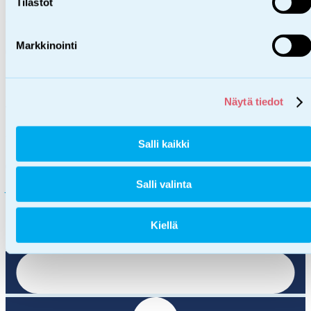
Tilastot
ohjaaja
Markkinointi
044 794 5708
miia.koskinen@sos-lapsikyla.fi
Näytä tiedot
Jenna Simola
ohjaaja
Salli kaikki
0447727136
Salli valinta
jenna.simola@sos-lapsikyla.fi
Kiellä
Keskinen alue (Tampere-Jyväskylä)