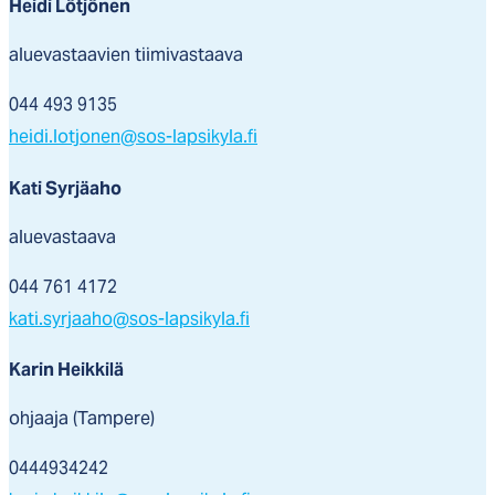
Heidi Lötjönen
aluevastaavien tiimivastaava
044 493 9135
heidi.lotjonen@sos-lapsikyla.fi
Kati Syrjäaho
aluevastaava
044 761 4172
kati.syrjaaho@sos-lapsikyla.fi
Karin Heikkilä
ohjaaja (Tampere)
0444934242