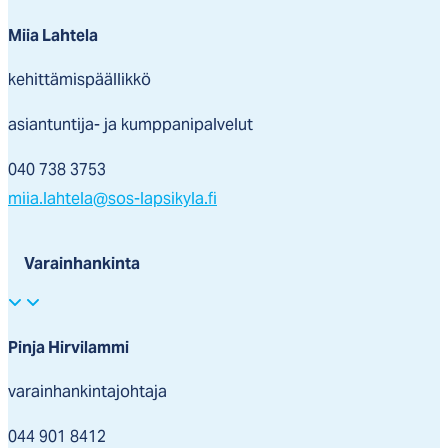
Miia Lahtela
kehittämispäällikkö
asiantuntija- ja kumppanipalvelut
040 738 3753
miia.lahtela@sos-lapsikyla.fi
Varainhankinta
Pinja Hirvilammi
varainhankintajohtaja
044 901 8412