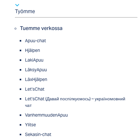
Työmme
Tuemme verkossa
Apuu-chat
Hjälpen
LakiApuu
LäksyApuu
LäxHjälpen
Let’sChat
Let’sChat (Давай поспілкуємось) – україномовний
чат
VanhemmuudenApuu
Ylitse
Sekasin-chat