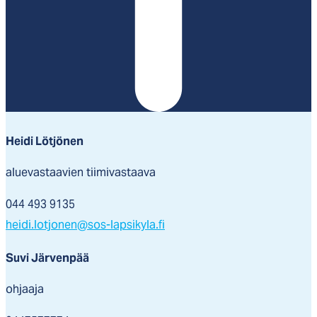
Heidi Lötjönen
aluevastaavien tiimivastaava
044 493 9135
heidi.lotjonen@sos-lapsikyla.fi
Suvi Järvenpää
ohjaaja