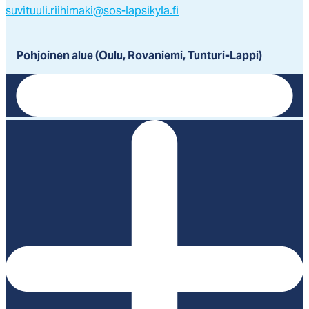
suvituuli.riihimaki@sos-lapsikyla.fi
Pohjoinen alue (Oulu, Rovaniemi, Tunturi-Lappi)