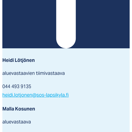
Heidi Lötjönen
aluevastaavien tiimivastaava
044 493 9135
heidi.lotjonen@sos-lapsikyla.fi
Malla Kosunen
aluevastaava