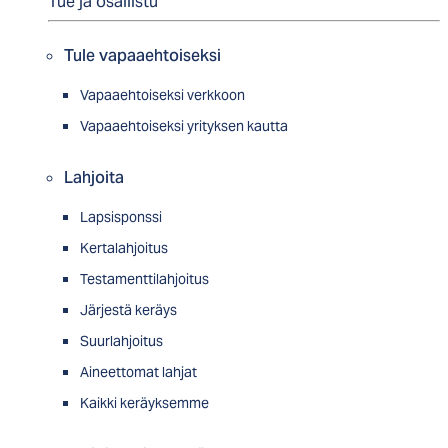
Tue ja osallistu
Tule vapaaehtoiseksi
Vapaaehtoiseksi verkkoon
Vapaaehtoiseksi yrityksen kautta
Lahjoita
Lapsisponssi
Kertalahjoitus
Testamenttilahjoitus
Järjestä keräys
Suurlahjoitus
Aineettomat lahjat
Kaikki keräyksemme