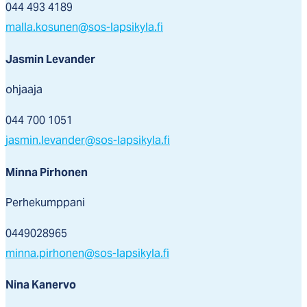
044 493 4189
malla.kosunen@sos-lapsikyla.fi
Jasmin Levander
ohjaaja
044 700 1051
jasmin.levander@sos-lapsikyla.fi
Minna Pirhonen
Perhekumppani
0449028965
minna.pirhonen@sos-lapsikyla.fi
Nina Kanervo