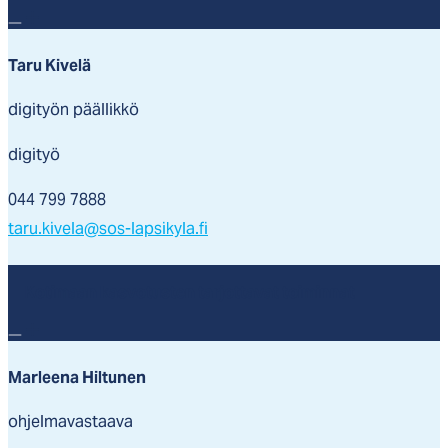
Taru Kivelä
digityön päällikkö
digityö
044 799 7888
taru.kivela@sos-lapsikyla.fi
Kotimaan kasvotusten tarjottavat toiminnat
Marleena Hiltunen
ohjelmavastaava