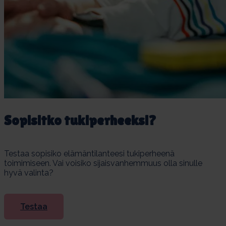
So­pi­sit­ko tu­ki­per­heek­si?
Testaa sopisiko elämäntilanteesi tukiperheenä
toimimiseen. Vai voisiko sijaisvanhemmuus olla sinulle
hyvä valinta?
Testaa