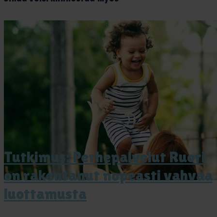
Tut­ki­mus: Per­he­pal­ve­lut Ruo­ri
on ra­ken­ta­nut no­peas­ti vah­vaa
luot­ta­mus­ta