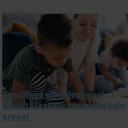
11.06.2026
Ta­val­li­nen vii­kon­lop­pu voi
mer­ki­tä lap­sel­le enem­män kuin
ar­vaat