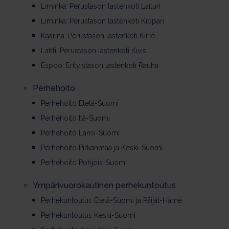
Liminka: Perustason lastenkoti Laituri
Liminka: Perustason lastenkoti Kippari
Kaarina: Perustason lastenkoti Kirre
Lahti: Perustason lastenkoti Kivis
Espoo: Erityistason lastenkoti Rauha
Per­he­hoi­to
Perhehoito Etelä-Suomi
Perhehoito Itä-Suomi
Perhehoito Länsi-Suomi
Perhehoito Pirkanmaa ja Keski-Suomi
Perhehoito Pohjois-Suomi
Ym­pä­ri­vuo­ro­kau­ti­nen per­he­kun­tou­tus
Perhekuntoutus Etelä-Suomi ja Päijät-Häme
Perhekuntoutus Keski-Suomi