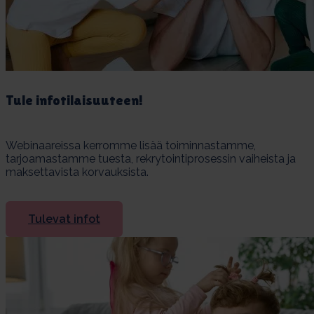
Tu­le in­fo­ti­lai­suu­teen!
Webinaareissa kerromme lisää toiminnastamme,
tarjoamastamme tuesta, rekrytointiprosessin vaiheista ja
maksettavista korvauksista.
Tulevat infot