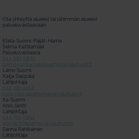
Ota yhteyttä alueesi tai lähimmän alueesi
palveluvastaavaan.
Etelä-Suomi, Päijät-Häme
Selma Kattilamäki
Palveluvastaava
044 085 0870
selma.kattilamaki@perhepalvelutruori.fi
Länsi-Suomi
Katja Seppälä
Lähijohtaja
044 761 4164
katja.seppala@perhepalvelutruori.fi
Itä-Suomi
Anni Jäntti
Lähijohtaja
044 765 9892
anni.jantti@perhepalvelutruori.fi
Sanna Rahikainen
Lähijohtaja