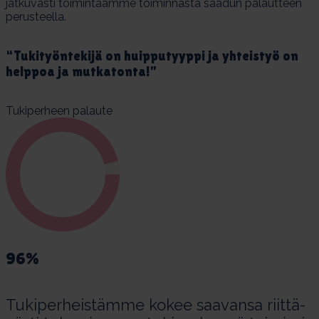
jatkuvasti toimintaamme toiminnasta saadun palautteen
perusteella.
“Tu­ki­työn­te­ki­jä on huip­pu­tyyp­pi ja yh­teis­työ on
help­poa ja mut­ka­ton­ta!”
Tukiperheen palaute
96%
Tu­ki­per­heis­tämme ko­kee saa­van­sa riit­tä­