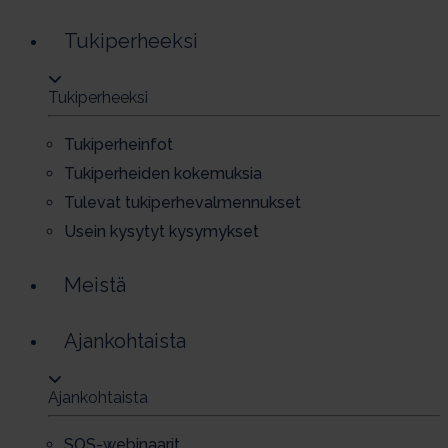
Tu­ki­per­heek­si
Tu­ki­per­heek­si
Tu­ki­per­hein­fot
Tu­ki­per­hei­den ko­ke­muk­sia
Tu­le­vat tu­ki­per­he­val­men­nuk­set
Usein ky­sy­tyt ky­sy­myk­set
Meistä
Ajankohtaista
Ajankohtaista
SOS-we­bi­naa­rit