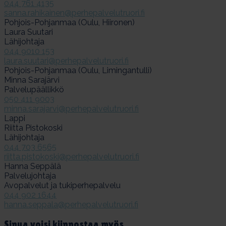
044 761 4135
sanna.rahikainen@perhepalvelutruori.fi
Pohjois-Pohjanmaa (Oulu, Hiironen)
Laura Suutari
Lähijohtaja
044 9010 153
laura.suutari@perhepalvelutruori.fi
Pohjois-Pohjanmaa (Oulu, Limingantulli)
Minna Sarajärvi
Palvelupäällikkö
050 411 9003
minna.sarajarvi@perhepalvelutruori.fi
Lappi
Riitta Pistokoski
Lähijohtaja
044 703 6565
riitta.pistokoski@perhepalvelutruori.fi
Hanna Seppälä
Palvelujohtaja
Avopalvelut ja tukiperhepalvelu
044 902 1644
hanna.seppala@perhepalvelutruori.fi
Si­nua voi­si kiin­nos­taa myös