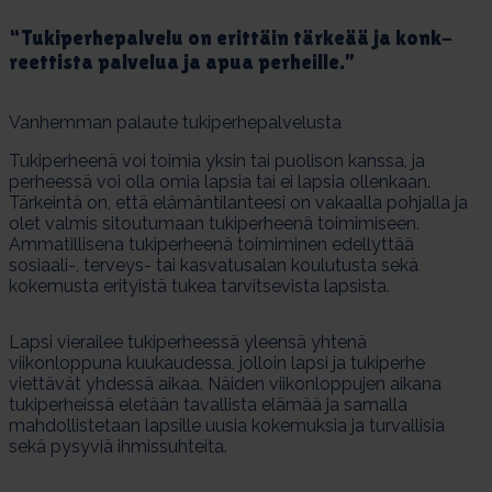
“Tu­ki­per­he­pal­ve­lu on erit­täin tär­keää ja konk­
reet­tis­ta pal­ve­lua ja apua per­heil­le.”
Vanhemman palaute tukiperhepalvelusta
Tukiperheenä voi toimia yksin tai puolison kanssa, ja
perheessä voi olla omia lapsia tai ei lapsia ollenkaan.
Tärkeintä on, että elämäntilanteesi on vakaalla pohjalla ja
olet valmis sitoutumaan tukiperheenä toimimiseen.
Ammatillisena tukiperheenä toimiminen edellyttää
sosiaali-, terveys- tai kasvatusalan koulutusta sekä
kokemusta erityistä tukea tarvitsevista lapsista.
Lapsi vierailee tukiperheessä yleensä yhtenä
viikonloppuna kuukaudessa, jolloin lapsi ja tukiperhe
viettävät yhdessä aikaa. Näiden viikonloppujen aikana
tukiperheissä eletään tavallista elämää ja samalla
mahdollistetaan lapsille uusia kokemuksia ja turvallisia
sekä pysyviä ihmissuhteita.