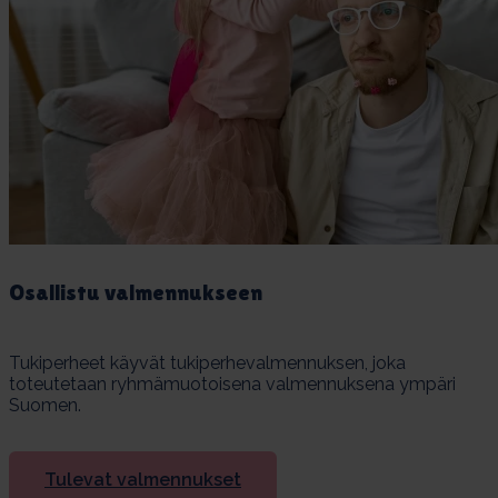
Osal­lis­tu val­men­nuk­seen
Tukiperheet käyvät tukiperhevalmennuksen, joka
toteutetaan ryhmämuotoisena valmennuksena ympäri
Suomen.
Tulevat valmennukset