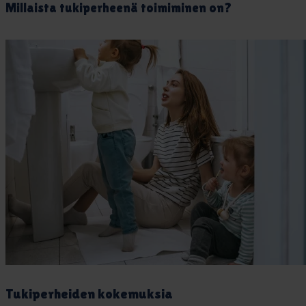
Mil­lais­ta tu­ki­per­hee­nä toi­mi­mi­nen on?
Tu­ki­per­hei­den ko­ke­muk­sia