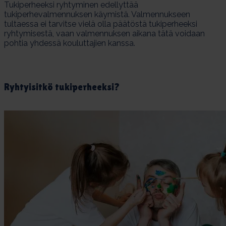
Tukiperheeksi ryhtyminen edellyttää
tukiperhevalmennuksen käymistä. Valmennukseen
tultaessa ei tarvitse vielä olla päätöstä tukiperheeksi
ryhtymisestä, vaan valmennuksen aikana tätä voidaan
pohtia yhdessä kouluttajien kanssa.
Ryh­tyi­sit­kö tu­ki­per­heek­si?