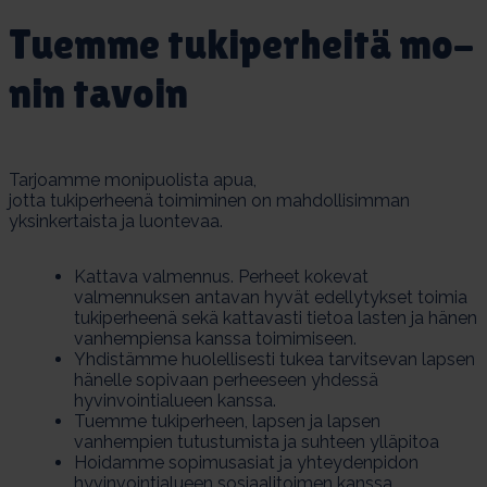
Tuem­me tu­ki­per­hei­tä mo­
nin ta­voin
Tarjoamme monipuolista apua,
jotta tukiperheenä toimiminen on mahdollisimman
yksinkertaista ja luontevaa.
Kattava valmennus. Perheet kokevat
valmennuksen antavan hyvät edellytykset toimia
tukiperheenä sekä kattavasti tietoa lasten ja hänen
vanhempiensa kanssa toimimiseen.
Yhdistämme huolellisesti tukea tarvitsevan lapsen
hänelle sopivaan perheeseen yhdessä
hyvinvointialueen kanssa.
Tuemme tukiperheen, lapsen ja lapsen
vanhempien tutustumista ja suhteen ylläpitoa
Hoidamme sopimusasiat ja yhteydenpidon
hyvinvointialueen sosiaalitoimen kanssa.