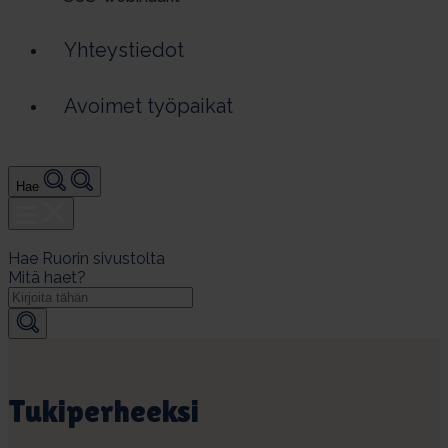
Yhteystiedot
Avoimet työpaikat
Hae
Hae Ruorin sivustolta
Mitä haet?
Mitä
haet?
Tu­ki­per­heek­si