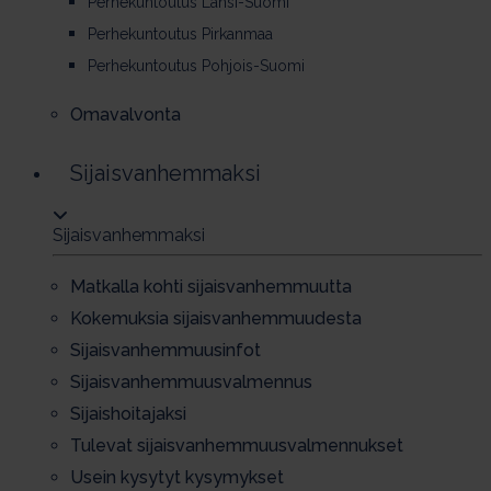
Perhekuntoutus Länsi-Suomi
Perhekuntoutus Pirkanmaa
Perhekuntoutus Pohjois-Suomi
Omavalvonta
Si­jais­van­hem­mak­si
Si­jais­van­hem­mak­si
Mat­kal­la koh­ti si­jais­van­hem­muut­ta
Kokemuksia sijaisvanhemmuudesta
Si­jais­van­hem­muu­sin­fot
Si­jais­van­hem­muus­val­men­nus
Sijaishoitajaksi
Tu­le­vat si­jais­van­hem­muus­val­men­nuk­set
Usein ky­sy­tyt ky­sy­myk­set