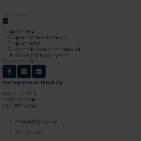
08.06.2026
Tu­ki­per­heek­si
Tu­ki­per­hei­den ko­ke­muk­sia
Tu­ki­per­hein­fot
Tu­le­vat tu­ki­per­he­val­men­nuk­set
Usein ky­sy­tyt ky­sy­myk­set
Seuraa meitä
Perhepalvelut Ruori Oy
Kumpulantie 3
00520 Helsinki
044 788 9099
Avoimet työpaikat
Yhteystiedot