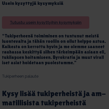
Usein ky­syt­ty­jä ky­sy­myk­siä
Tutustu usein kysyttyihin kysymyksiin
“Tu­ki­per­hee­nä toi­mi­mi­nen on tun­tu­nut meis­tä
luon­te­val­ta ja tä­hän roo­liin on ol­lut help­po as­tua.
Kai­kes­ta on ker­rot­tu hy­vin ja me olem­me saa­neet
rau­has­sa kes­kit­tyä sii­hen tär­keim­pään asiaan eli,
tu­ki­lap­sen hoi­ta­mi­seen. By­rok­ra­tia ja muut vi­ral­l
i­set asiat hoi­de­taan puo­les­tam­me.”
Tukiperheen palaute
Ky­sy li­sää tu­ki­per­heis­tä ja am­
ma­til­li­sis­ta tu­ki­per­heis­tä