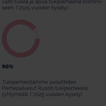
väs­ti tu­kea ja apua tu­ki­per­hee­nä toi­mi­mi­
seen. (*2025 vuoden kysely)
90%
Tu­ki­per­heis­tämme suosittelee
Perhepalvelut Ruorin tukiperheeksi
ryhtymistä. (*2025 vuoden kysely)