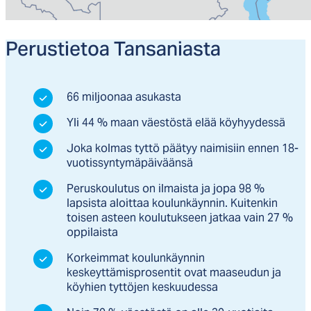
Pe­rus­tie­toa Tan­sa­nias­ta
66 miljoonaa asukasta
Yli 44 % maan väestöstä elää köyhyydessä
Joka kolmas tyttö päätyy naimisiin ennen 18-
vuotissyntymäpäiväänsä
Peruskoulutus on ilmaista ja jopa 98 %
lapsista aloittaa koulunkäynnin. Kuitenkin
toisen asteen koulutukseen jatkaa vain 27 %
oppilaista
Korkeimmat koulunkäynnin
keskeyttämisprosentit ovat maaseudun ja
köyhien tyttöjen keskuudessa