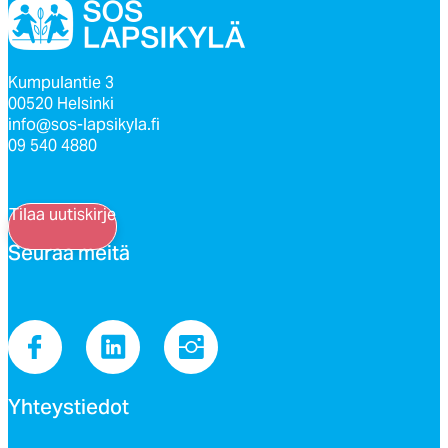
Kumpulantie 3
00520 Helsinki
info@sos-lapsikyla.fi
09 540 4880
Tilaa uutiskirje
Seu­raa mei­tä
Yh­teys­tie­dot