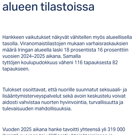
alueen ti­las­tois­sa
Hankkeen vaikutukset näkyvät vähitellen myös alueellisella
tasolla. Viranomaistilastojen mukaan varhaisraskauksien
määrä Iringan alueella laski 18 prosentista 16 prosenttiin
vuosien 2024–2025 aikana. Samalla
tyttöjen koulupudokkuus väheni 116 tapauksesta 82
tapaukseen.
Tulokset osoittavat, että nuorille suunnatut seksuaali- ja
lisääntymisterveyspalvelut sekä avoin keskustelu voivat
aidosti vahvistaa nuorten hyvinvointia, turvallisuutta ja
tulevaisuuden mahdollisuuksia.
Vuoden 2025 aikana hanke tavoitti yhteensä yli 319 000