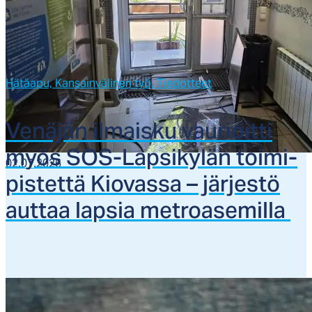
Hätäapu,
Kansainvälinen työ,
Tiedotteet
Ve­nä­jän il­mais­ku vau­rioit­ti
myös SOS-Lap­si­ky­län toi­mi­
02.07.2026
pis­tet­tä Kio­vas­sa – jär­jes­tö
aut­taa lap­sia met­roa­se­mil­la