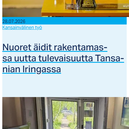
28.07.2026
Kansainvälinen työ
Nuo­ret äi­dit ra­ken­ta­mas­
sa uut­ta tu­le­vai­suut­ta Tan­sa­
nian Irin­gas­sa