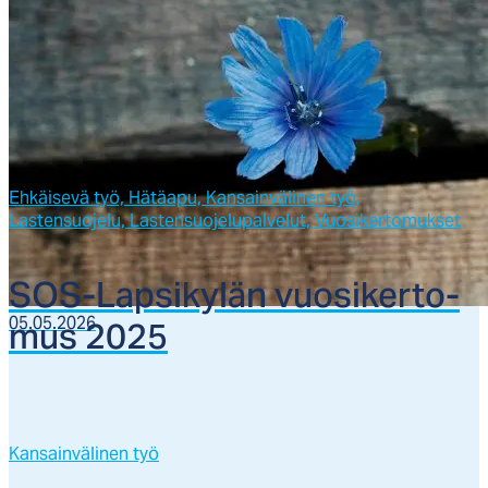
Ehkäisevä työ,
Hätäapu,
Kansainvälinen työ,
Lastensuojelu,
Lastensuojelupalvelut,
Vuosikertomukset
SOS-Lap­si­ky­län vuo­si­ker­to­
mus 2025
05.05.2026
Kansainvälinen työ