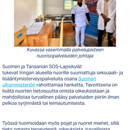
Kuvassa vasemmalla palvelupisteen
nuorisopalveluiden johtaja
Suomen ja Tansanian SOS-Lapsikylät
tukevat Iringan alueella nuorille suunnattuja seksuaali- ja
lisääntymisterveyspalveluita osana
Suomen
ulkoministeriön
rahoittamaa hanketta. Tavoitteena on
lisätä nuorten tietoisuutta omista oikeuksistaan ja
mahdollistaa turvallinen pääsy palveluiden piiriin ilman
pelkoa syrjinnästä tai leimautumisesta.
Työssä huomioidaan myös pojat ja nuoret miehet, sillä
tieto omasta terveydestä, oikeuksista, turvallisista