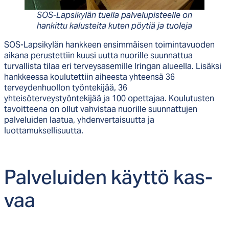
SOS-Lapsikylän tuella palvelupisteelle on
hankittu kalusteita kuten pöytiä ja tuoleja
SOS-Lapsikylän hankkeen ensimmäisen toimintavuoden
aikana perustettiin kuusi uutta nuorille suunnattua
turvallista tilaa eri terveysasemille Iringan alueella. Lisäksi
hankkeessa koulutettiin aiheesta yhteensä 36
terveydenhuollon työntekijää, 36
yhteisöterveystyöntekijää ja 100 opettajaa. Koulutusten
tavoitteena on ollut vahvistaa nuorille suunnattujen
palveluiden laatua, yhdenvertaisuutta ja
luottamuksellisuutta.
Pal­ve­lui­den käyt­tö kas­
vaa