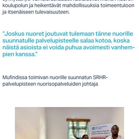
koulupolun ja heikentävät mahdollisuuksia toimeentuloon
ja itsenäiseen tulevaisuuteen.
“Jos­kus nuo­ret jou­tu­vat tu­le­maan tän­ne nuo­ril­le
suun­na­tul­le pal­ve­lu­pis­teel­le sa­laa ko­toa, kos­ka
näis­tä asiois­ta ei voi­da pu­hua avoi­mes­ti van­hem­
pien kans­sa.”
Mufindissa toimivan nuorille suunnatun SRHR-
palvelupisteen nuorisopalveluiden johtaja