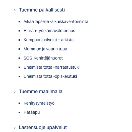
Tuemme paikallisesti
Aikaa lapselle -aikuiskaveritoiminta
H’uraa-työelämävalmennus
Kumppanipalvelut – arkisto
Mummun ja vaarin tupa
SOS-Kehittäjänuoret
Unelmista totta -harrastustuki
Unelmista totta -opiskelutuki
Tuemme maailmalla
Kehitysyhteistyö
Hätäapu
Lastensuojelupalvelut