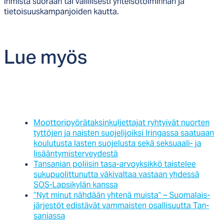
ihmistä suoraan tai välillisesti yhteisötoiminnan ja
tietoisuuskampanjoiden kautta.
Lue myös
Moottoripyörätaksinkuljettajat ryhtyivät nuorten
tyttöjen ja naisten suojelijoiksi Iringassa saatuaan
koulutusta lasten suojelusta sekä seksuaali- ja
lisääntymisterveydestä
Tansanian poliisin tasa-arvoyksikkö taistelee
sukupuolittunutta väkivaltaa vastaan yhdessä
SOS-Lapsikylän kanssa
“Nyt mi­nut näh­dään yh­te­nä muis­ta” – Suo­ma­lais­
jär­jes­töt edis­tä­vät vam­mais­ten osal­li­suut­ta Tan­
sa­nias­sa