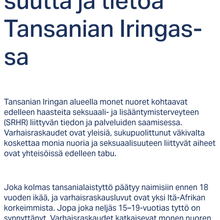
suut­ta ja tie­toa
Tan­sa­nian Irin­gas­
sa
Tansanian Iringan alueella monet nuoret kohtaavat
edelleen haasteita seksuaali- ja lisääntymisterveyteen
(SRHR) liittyvän tiedon ja palveluiden saamisessa.
Varhaisraskaudet ovat yleisiä, sukupuolittunut väkivalta
koskettaa monia nuoria ja seksuaalisuuteen liittyvät aiheet
ovat yhteisöissä edelleen tabu.
Joka kolmas tansanialaistyttö päätyy naimisiin ennen 18
vuoden ikää, ja varhaisraskausluvut ovat yksi Itä-Afrikan
korkeimmista. Jopa joka neljäs 15–19-vuotias tyttö on
synnyttänyt. Varhaisraskaudet katkaisevat monen nuoren