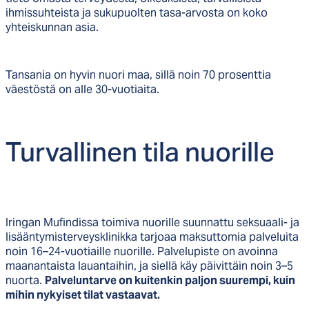
ihmissuhteista ja sukupuolten tasa-arvosta on koko
yhteiskunnan asia.
Tansania on hyvin nuori maa, sillä noin 70 prosenttia
väestöstä on alle 30-vuotiaita.
Tur­val­li­nen ti­la nuo­ril­le
Iringan Mufindissa toimiva nuorille suunnattu seksuaali- ja
lisääntymisterveysklinikka tarjoaa maksuttomia palveluita
noin 16–24-vuotiaille nuorille. Palvelupiste on avoinna
maanantaista lauantaihin, ja siellä käy päivittäin noin 3–5
nuorta.
Palveluntarve on kuitenkin paljon suurempi, kuin
mihin nykyiset tilat vastaavat.