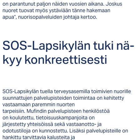
on parantunut paljon näiden vuosien aikana. Joskus
nuoret tuovat myös ystäviään tänne hakemaan
apua”, nuorisopalveluiden johtaja kertoo.
SOS-Lap­si­ky­län tu­ki nä­
kyy konk­reet­ti­ses­ti
SOS-Lapsikylän tuella terveysasemilla toimivien nuorille
suunnattujen palvelupisteiden toimintaa on kehitetty
vastaamaan paremmin nuorten
tarpeisiin. Mufindin palvelupisteen henkilöstöä
on koulutettu, tietoisuuskampanjoita on
järjestetty yhteisöissä sekä vastaanotto- ja
odotustiloja on kunnostettu. Lisäksi palvelupisteille on
hankittu tarvittavia kalusteita ja