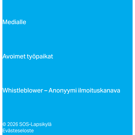
Me­dial­le
Avoi­met työ­pai­kat
Whist­leb­lo­wer – Ano­nyy­mi il­moi­tus­ka­na­va
© 2026 SOS-Lapsikylä
Evästeseloste