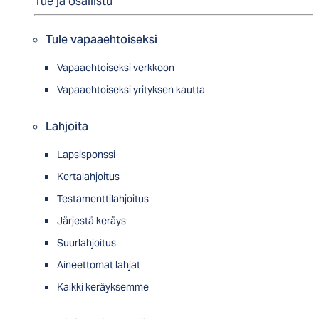
Tue ja osallistu
Tule vapaaehtoiseksi
Vapaaehtoiseksi verkkoon
Vapaaehtoiseksi yrityksen kautta
Lahjoita
Lapsisponssi
Kertalahjoitus
Testamenttilahjoitus
Järjestä keräys
Suurlahjoitus
Aineettomat lahjat
Kaikki keräyksemme