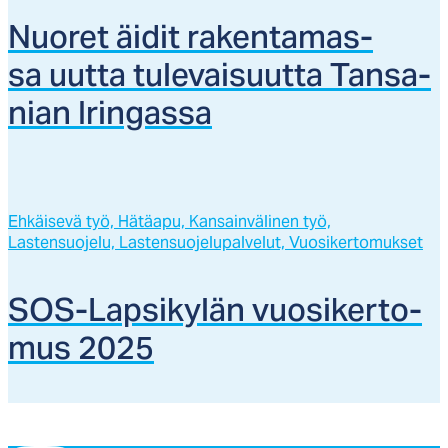
Nuo­ret äi­dit ra­ken­ta­mas­
sa uut­ta tu­le­vai­suut­ta Tan­sa­
nian Irin­gas­sa
Ehkäisevä työ,
Hätäapu,
Kansainvälinen työ,
Lastensuojelu,
Lastensuojelupalvelut,
Vuosikertomukset
SOS-Lap­si­ky­län vuo­si­ker­to­
mus 2025