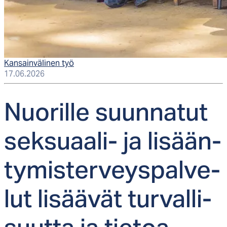
Kansainvälinen työ
17.06.2026
Nuo­ril­le suun­na­tut
sek­suaa­li- ja li­sään­
ty­mis­ter­veys­pal­ve­
lut li­sää­vät tur­val­li­