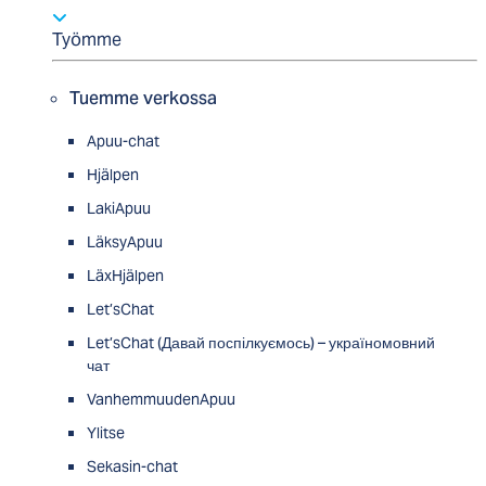
Työmme
Tuemme verkossa
Apuu-chat
Hjälpen
LakiApuu
LäksyApuu
LäxHjälpen
Let’sChat
Let’sChat (Давай поспілкуємось) – україномовний
чат
VanhemmuudenApuu
Ylitse
Sekasin-chat