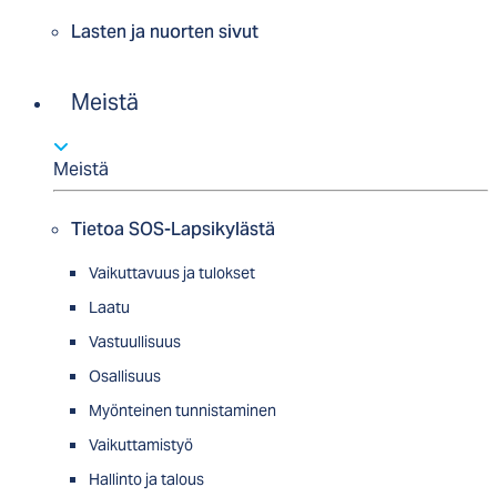
Lasten ja nuorten sivut
Meistä
Meistä
Tietoa SOS-Lapsikylästä
Vaikuttavuus ja tulokset
Laatu
Vastuullisuus
Osallisuus
Myön­tei­nen tun­nis­ta­minen
Vaikuttamistyö
Hallinto ja talous