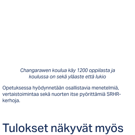
Changarawen koulua käy 1200 oppilasta ja
koulussa on sekä yläaste että lukio
Opetuksessa hyödynnetään osallistavia menetelmiä,
vertaistoimintaa sekä nuorten itse pyörittämiä SRHR-
kerhoja.
Tu­lok­set nä­ky­vät myös