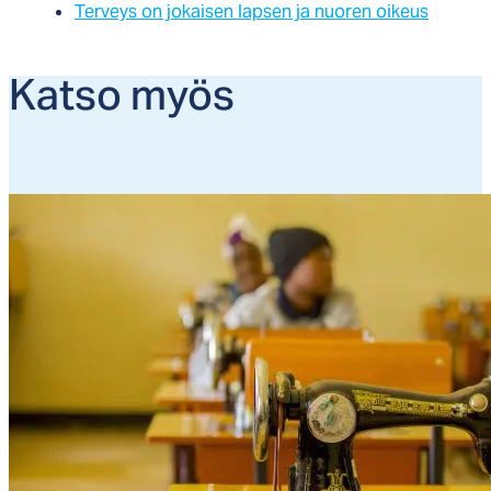
Ter­veys on jo­kai­sen lap­sen ja nuo­ren oi­keus
Kat­so myös