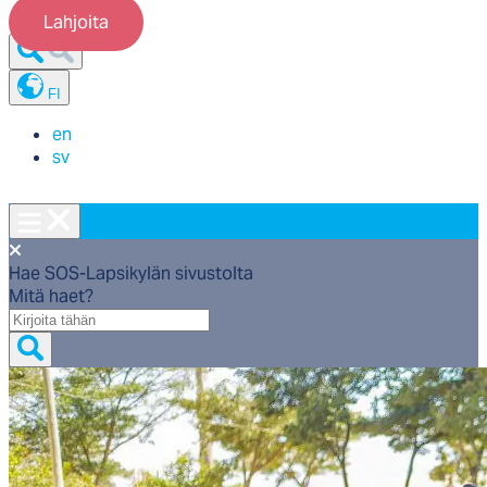
Lahjoita
FI
en
sv
Hae SOS-Lapsikylän sivustolta
Mitä haet?
Mitä
haet?