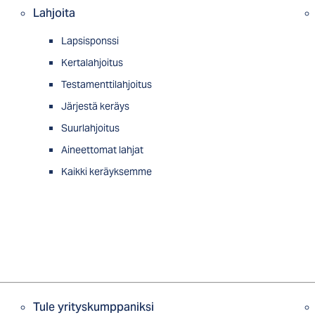
Lahjoita
Lapsisponssi
Kertalahjoitus
Testamenttilahjoitus
Järjestä keräys
Suurlahjoitus
Aineettomat lahjat
Kaikki keräyksemme
Tule yrityskumppaniksi