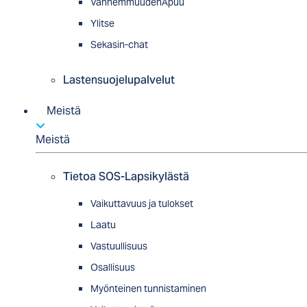
VanhemmuudenApuu
Ylitse
Sekasin-chat
Lastensuojelupalvelut
Meistä
Meistä
Tietoa SOS-Lapsikylästä
Vaikuttavuus ja tulokset
Laatu
Vastuullisuus
Osallisuus
Myön­tei­nen tun­nis­ta­minen