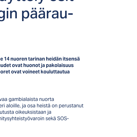
­gin pää­rau­
 14 nuoren tarinan heidän itsensä
udet ovat huonot ja pakolaisuus
oret ovat voineet kouluttautua
vaa gambialaista nuorta
i aloille, ja osa heistä on perustanut
utusta oikeuksistaan ja
ehitysyhteistyövaroin sekä SOS-