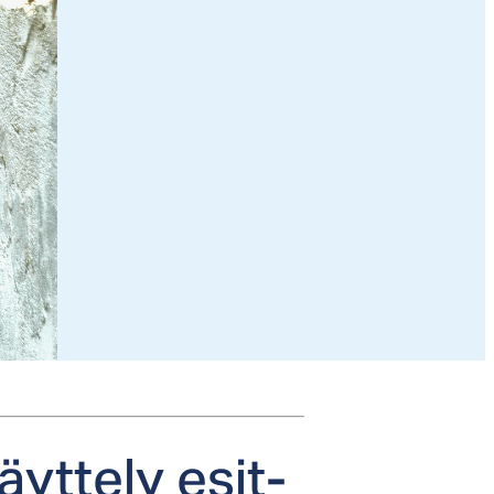
äyt­te­ly esit­