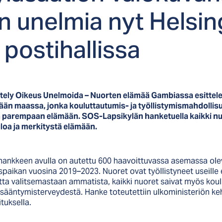
n unel­mia nyt Hel­sin
pos­ti­hal­lis­sa
ely Oikeus Unelmoida – Nuorten elämää Gambiassa esittelee
än maassa, jonka kouluttautumis- ja työllistymismahdollisu
ä parempaan elämään. SOS-Lapsikylän hanketuella kaikki nu
uloa ja merkitystä elämään.
ankkeen avulla on autettu 600 haavoittuvassa asemassa ole
paikan vuosina 2019–2023. Nuoret ovat työllistyneet useille er
ta valitsemastaan ammatista, kaikki nuoret saivat myös koul
lisääntymisterveydestä. Hanke toteutettiin ulkoministeriön k
ituksella.