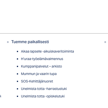
Tuemme paikallisesti
Aikaa lapselle -aikuiskaveritoiminta
H’uraa-työelämävalmennus
Kumppanipalvelut – arkisto
Mummun ja vaarin tupa
SOS-Kehittäjänuoret
Unelmista totta -harrastustuki
й
Unelmista totta -opiskelutuki