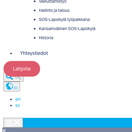
Vaikuttamistyö
Hallinto ja talous
SOS-Lapsikylä työpaikkana
Kansainvälinen SOS-Lapsikylä
Historia
Yhteystiedot
Lahjoita
FI
en
sv