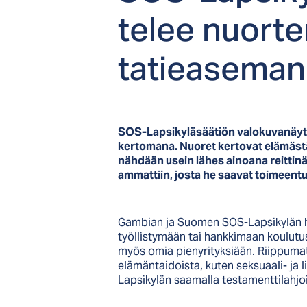
te­lee nuor­te
ta­tiea­se­man 
SOS-Lapsikyläsäätiön valokuvanäytt
kertomana. Nuoret kertovat elämästä
nähdään usein lähes ainoana reittin
ammattiin, josta he saavat toimeent
Gambian ja Suomen SOS-Lapsikylän h
työllistymään tai hankkimaan koulutus
myös omia pienyrityksiään. Riippumat
elämäntaidoista, kuten seksuaali- ja 
Lapsikylän saamalla testamenttilahjo