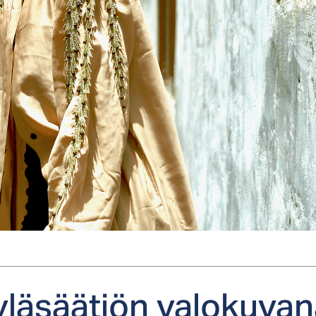
ä­sää­tiön va­lo­ku­va­n