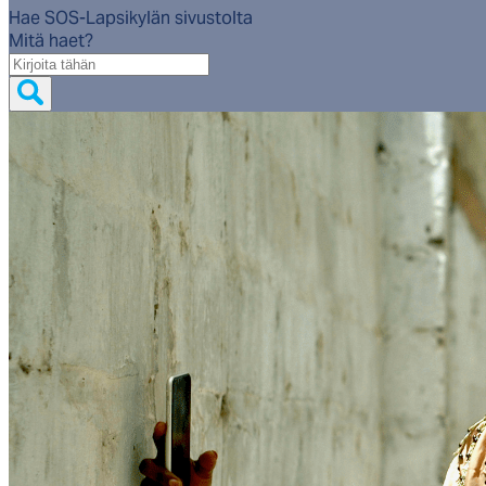
Hae SOS-Lapsikylän sivustolta
Mitä haet?
Mitä
haet?