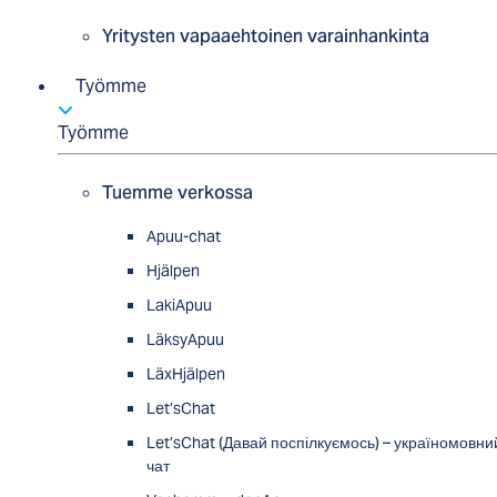
Yritysten vapaaehtoinen varainhankinta
Työmme
Työmme
Tuemme verkossa
Apuu-chat
Hjälpen
LakiApuu
LäksyApuu
LäxHjälpen
Let’sChat
Let’sChat (Давай поспілкуємось) – україномовни
чат