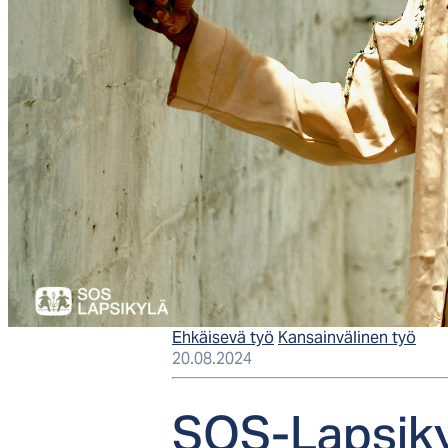
Ehkäisevä työ
Kansainvälinen työ
20.08.2024
SOS-Lap­si­ky­l