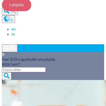
Lahjoita
FI
en
sv
Hae SOS-Lapsikylän sivustolta
Mitä haet?
Mitä
haet?