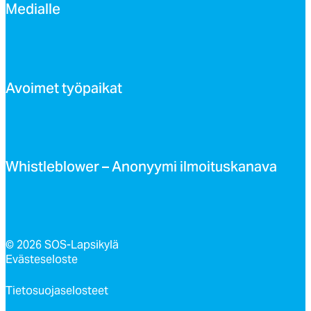
Me­dial­le
Avoi­met työ­pai­kat
Whist­leb­lo­wer – Ano­nyy­mi il­moi­tus­ka­na­va
© 2026 SOS-Lapsikylä
Evästeseloste
Tietosuojaselosteet