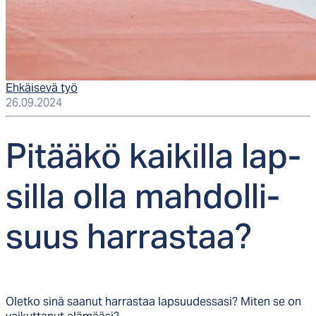
Ehkäisevä työ
26.09.2024
Pi­tää­kö kai­kil­la lap­
sil­la ol­la mah­dol­li­
suus har­ras­taa?
Oletko sinä saanut harrastaa lapsuudessasi? Miten se on