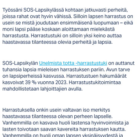
Työssäni SOS-Lapsikylässä kohtaan jatkuvasti perheitä,
joissa rahat ovat hyvin vähissä. Silloin lapsen harrastus on
usein se mistä joudutaan ensimmäisenä luopumaan – eikä
moni lapsi pääse koskaan aloittamaan mielekästä
harrastusta. Harrastustuki on silloin yksi keino auttaa
haastavassa tilanteessa olevia perheitä ja lapsia.
SOS-Lapsikylän
Unelmista totta -harrastustuki
on auttanut
tuhansia lapsia mieleisen harrastuksen pariin. Avun tarve
on lapsiperheissä kasvussa. Harrastustuen hakumäärät
kasvoivat 39 % vuonna 2023. Harrastustukitoimintaa
mahdollistetaan lahjoittajien avulla.
Harrastuksella onkin usein valtavan iso merkitys
haastavassa tilanteessa olevan perheen lapselle.
Vanhemmilla on kasvava huoli lastensa hyvinvoinnista ja
lasten toivotaan saavan kavereita harrastuksen kautta.
Vanhemmilla on huoli oman lapsen yksinäisyydestä ja