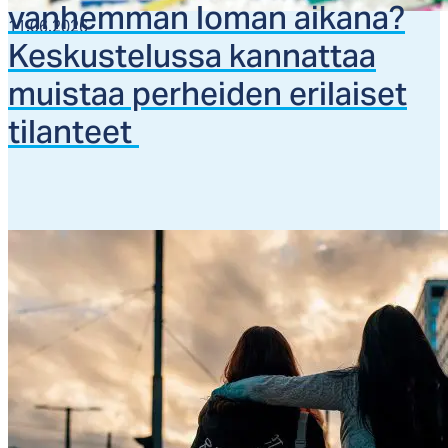
van­hem­man lo­man ai­ka­na?
11.06.2026
Kes­kus­te­lus­sa kan­nat­taa
muis­taa per­hei­den eri­lai­set
ti­lan­teet