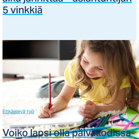
5 vink­kiä
Ehkäisevä työ
Voi­ko lap­si ol­la päi­vä­ko­dis­sa