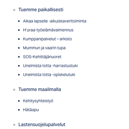
Tuemme paikallisesti
Aikaa lapselle -aikuiskaveritoiminta
H’uraa-työelämävalmennus
Kumppanipalvelut – arkisto
Mummun ja vaarin tupa
SOS-Kehittäjänuoret
Unelmista totta -harrastustuki
Unelmista totta -opiskelutuki
Tuemme maailmalla
Kehitysyhteistyö
Hätäapu
Lastensuojelupalvelut