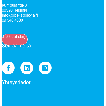
Kumpulantie 3
00520 Helsinki
info@sos-lapsikyla.fi
09 540 4880
Tilaa uutiskirje
Seu­raa mei­tä
Yh­teys­tie­dot