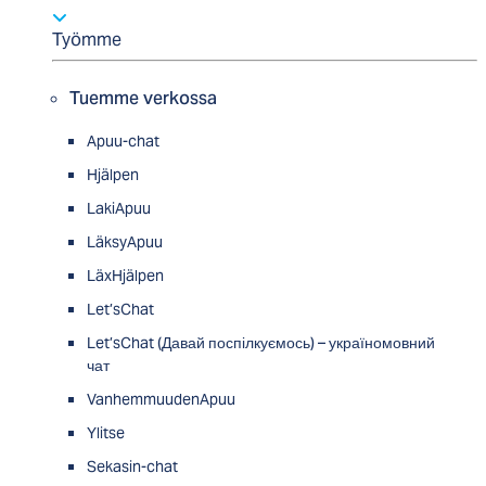
Työmme
Tuemme verkossa
Apuu-chat
Hjälpen
LakiApuu
LäksyApuu
LäxHjälpen
Let’sChat
Let’sChat (Давай поспілкуємось) – україномовний
чат
VanhemmuudenApuu
Ylitse
Sekasin-chat