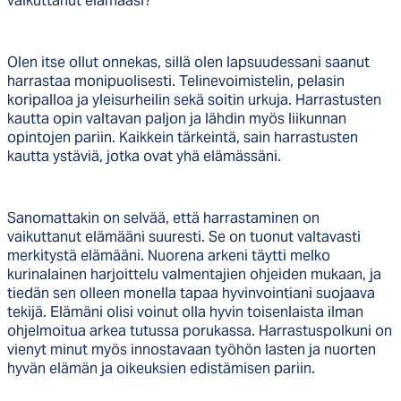
vaikuttanut elämääsi?
Olen itse ollut onnekas, sillä olen lapsuudessani saanut
harrastaa monipuolisesti. Telinevoimistelin, pelasin
koripalloa ja yleisurheilin sekä soitin urkuja. Harrastusten
kautta opin valtavan paljon ja lähdin myös liikunnan
opintojen pariin. Kaikkein tärkeintä, sain harrastusten
kautta ystäviä, jotka ovat yhä elämässäni.
Sanomattakin on selvää, että harrastaminen on
vaikuttanut elämääni suuresti. Se on tuonut valtavasti
merkitystä elämääni. Nuorena arkeni täytti melko
kurinalainen harjoittelu valmentajien ohjeiden mukaan, ja
tiedän sen olleen monella tapaa hyvinvointiani suojaava
tekijä. Elämäni olisi voinut olla hyvin toisenlaista ilman
ohjelmoitua arkea tutussa porukassa. Harrastuspolkuni on
vienyt minut myös innostavaan työhön lasten ja nuorten
hyvän elämän ja oikeuksien edistämisen pariin.