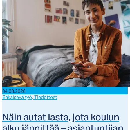
04.08.2026
Ehkäisevä työ,
Tiedotteet
Näin au­tat las­ta, jo­ta kou­lun
al­ku jän­nit­tää – asian­tun­ti­jan