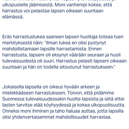
ulkopuolelle jäämisestä. Moni vanhempi kokee, että
harrastus voi pelastaa lapsen oikeaan suuntaan
elämässä.
Eräs harrastustukea saaneen lapsen huoltaja toteaa tuen
merkityksestä näin: ”Ilman tukea en olisi pystynyt
mahdollistamaan lapsille harrastamista. Ennen
harrastusta, lapseni oli eksynyt väärään seuraan ja huoli
tulevaisuudesta oli suuri. Harrastus pelasti lapseni oikeaan
suuntaan ja hän on todella sitoutunut harrastukseen.”
Jokaisella lapsella on oikeus hyvään arkeen ja
mielekkääseen harrastukseen. Toivon, että pidämme
Suomessa tulevaisuudessakin huolta lapsista ja siitä ettei
lasten tarvitse elää köyhyydessä ja kokea ulkopuolisuutta.
Onneksi moni ihminen ja taho haluaa auttaa, jotta lapsilla
olisi yhdenvertaisemmat mahdollisuudet harrastaa.