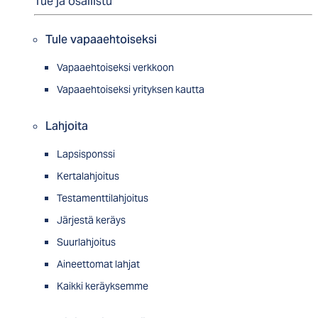
Tue ja osallistu
Tule vapaaehtoiseksi
Vapaaehtoiseksi verkkoon
Vapaaehtoiseksi yrityksen kautta
Lahjoita
Lapsisponssi
Kertalahjoitus
Testamenttilahjoitus
Järjestä keräys
Suurlahjoitus
Aineettomat lahjat
Kaikki keräyksemme