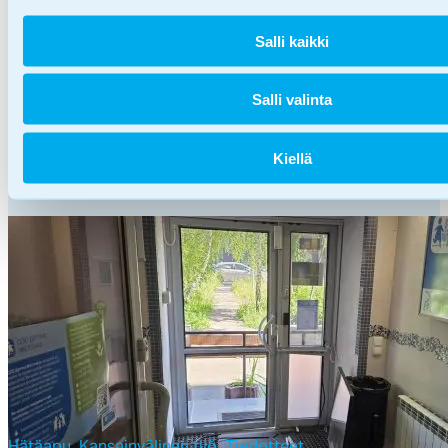
Näin au­tat las­ta, jo­ta kou­lun
Salli kaikki
al­ku jän­nit­tää – asian­tun­ti­jan
04.08.2026
5 vink­kiä
Salli valinta
Kiellä
Hätäapu,
Kansainvälinen työ,
Tiedotteet