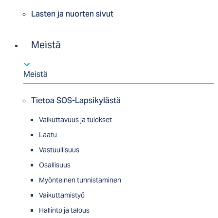
Lasten ja nuorten sivut
Meistä
Meistä
Tietoa SOS-Lapsikylästä
Vaikuttavuus ja tulokset
Laatu
Vastuullisuus
Osallisuus
Myön­tei­nen tun­nis­ta­minen
Vaikuttamistyö
Hallinto ja talous