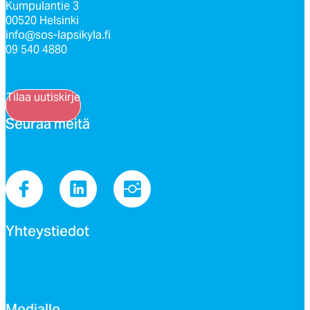
Kumpulantie 3
00520 Helsinki
info@sos-lapsikyla.fi
09 540 4880
Tilaa uutiskirje
Seu­raa mei­tä
Yh­teys­tie­dot