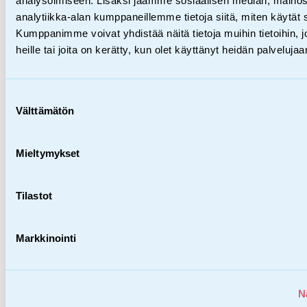
Ter­ve­tu­loa val­ta­kun­nal­li­seen
analytiikka-alan kumppaneillemme tietoja siitä, miten käytä
ylä­kou­lu­lai­sil­le suun­nat­tuun
Kumppanimme voivat yhdistää näitä tietoja muihin tietoihin, jo
aa­mu­na­vauk­seen!
heille tai joita on kerätty, kun olet käyttänyt heidän palvelujaa
Suostumuksen
Välttämätön
valinta
Mieltymykset
Tilastot
Markkinointi
Ehkäisevä työ,
Tiedotteet
N