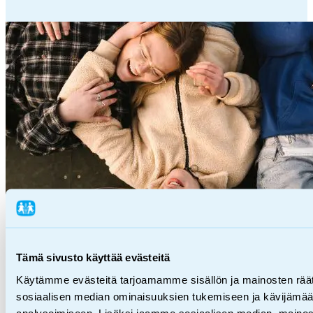
Tämä sivusto käyttää evästeitä
06.08.2026
Tiedotteet
Käytämme evästeitä tarjoamamme sisällön ja mainosten räät
sosiaalisen median ominaisuuksien tukemiseen ja kävijäm
analysoimiseen. Lisäksi jaamme sosiaalisen median, mainos