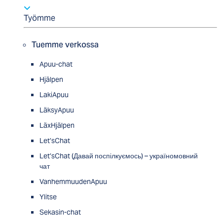
Työmme
Tuemme verkossa
Apuu-chat
Hjälpen
LakiApuu
LäksyApuu
LäxHjälpen
Let’sChat
Let’sChat (Давай поспілкуємось) – україномовний
чат
VanhemmuudenApuu
Ylitse
Sekasin-chat