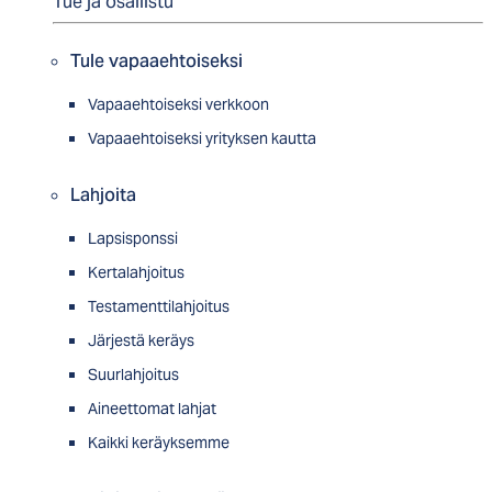
Tue ja osallistu
Tule vapaaehtoiseksi
Vapaaehtoiseksi verkkoon
Vapaaehtoiseksi yrityksen kautta
Lahjoita
Lapsisponssi
Kertalahjoitus
Testamenttilahjoitus
Järjestä keräys
Suurlahjoitus
Aineettomat lahjat
Kaikki keräyksemme