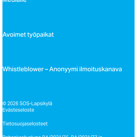
Me­dial­le
Avoi­met työ­pai­kat
Whist­leb­lo­wer – Ano­nyy­mi il­moi­tus­ka­na­va
© 2026 SOS-Lapsikylä
Evästeseloste
Tietosuojaselosteet