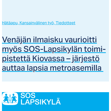
Hätäapu,
Kansainvälinen työ,
Tiedotteet
Ve­nä­jän il­mais­ku vau­rioit­ti
myös SOS-Lap­si­ky­län toi­mi­
pis­tet­tä Kio­vas­sa – jär­jes­tö
aut­taa lap­sia met­roa­se­mil­la