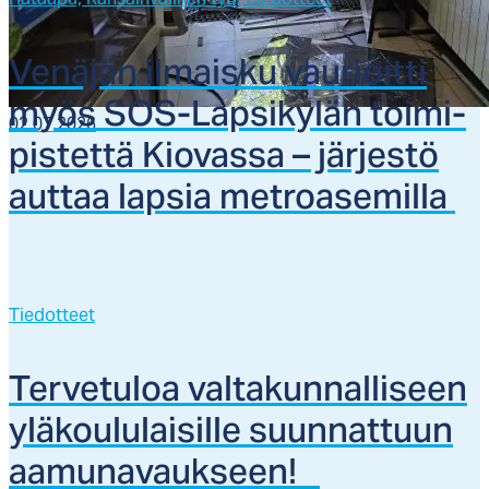
Ve­nä­jän il­mais­ku vau­rioit­ti
myös SOS-Lap­si­ky­län toi­mi­
02.07.2026
pis­tet­tä Kio­vas­sa – jär­jes­tö
aut­taa lap­sia met­roa­se­mil­la
Tiedotteet
Ter­ve­tu­loa val­ta­kun­nal­li­seen
ylä­kou­lu­lai­sil­le suun­nat­tuun
aa­mu­na­vauk­seen!