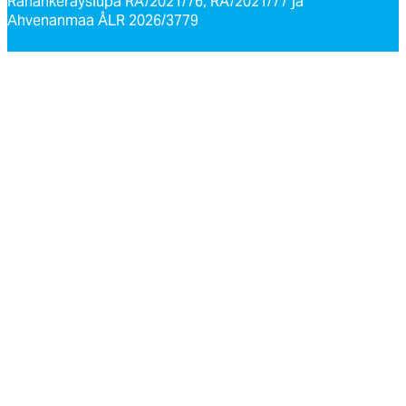
Rahankeräyslupa RA/2021/76, RA/2021/77 ja
Ahvenanmaa ÅLR 2026/3779