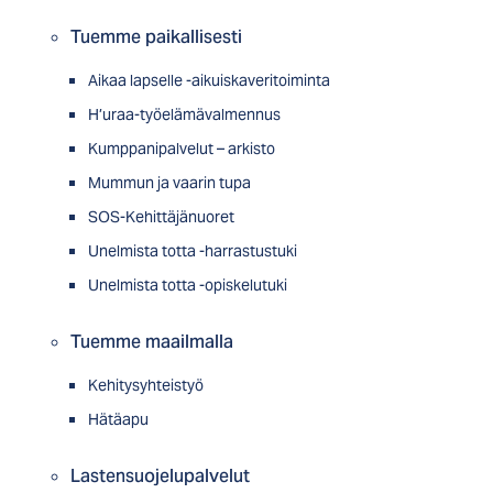
Tuemme paikallisesti
Aikaa lapselle -aikuiskaveritoiminta
H’uraa-työelämävalmennus
Kumppanipalvelut – arkisto
Mummun ja vaarin tupa
SOS-Kehittäjänuoret
Unelmista totta -harrastustuki
Unelmista totta -opiskelutuki
Tuemme maailmalla
Kehitysyhteistyö
Hätäapu
Lastensuojelupalvelut