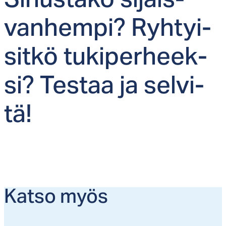
Si­nus­ta­ko si­jais­
van­hem­pi? Ryh­tyi­
sit­kö tu­ki­per­heek­
si? Tes­taa ja sel­vi­
tä!
Kat­so myös