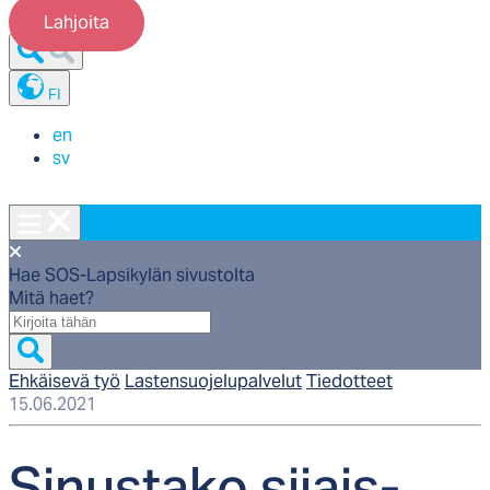
Lahjoita
FI
en
sv
Hae SOS-Lapsikylän sivustolta
Mitä haet?
Mitä
haet?
Ehkäisevä työ
Lastensuojelupalvelut
Tiedotteet
15.06.2021