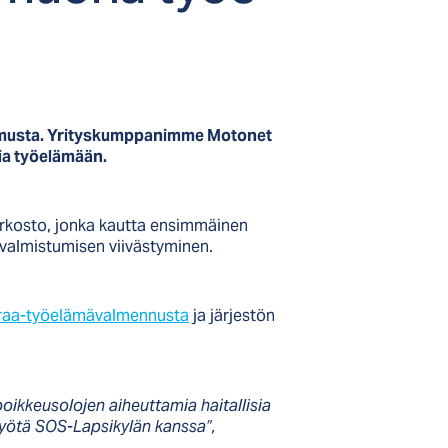
okemusta. Yrityskumppanimme Motonet
sia työelämään.
erkosto, jonka kautta ensimmäinen
 valmistumisen viivästyminen.
raa-työelämävalmennusta
ja järjestön
oikkeusolojen aiheuttamia haitallisia
työtä SOS-Lapsikylän kanssa”,