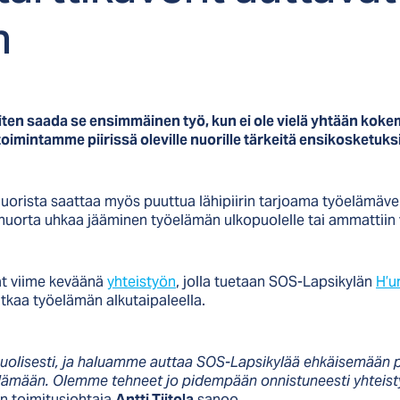
n
miten saada se ensimmäinen työ, kun ei ole vielä yhtään k
imintamme piirissä oleville nuorille tärkeitä ensikosketuk
uorista saattaa myös puuttua lähipiirin tarjoama työelämäv
 nuorta uhkaa jääminen työelämän ulkopuolelle tai ammattiin
ät viime keväänä
yhteistyön
, jolla tuetaan SOS-Lapsikylän
H’u
tkaa työelämän alkutaipaleella.
apuolisesti, ja haluamme auttaa SOS-Lapsikylää ehkäisemään p
öelämään. Olemme tehneet jo pidempään onnistuneesti yhteis
 toimitusjohtaja
Antti Tiitola
sanoo.