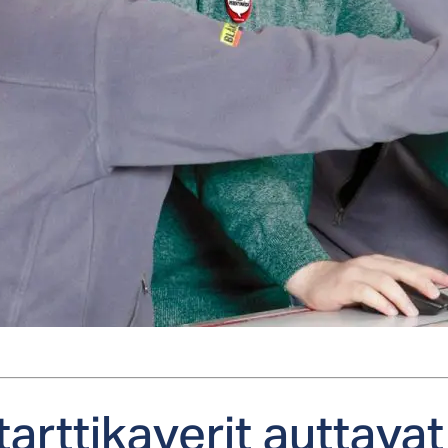
art­ti­ka­ve­rit aut­ta­v