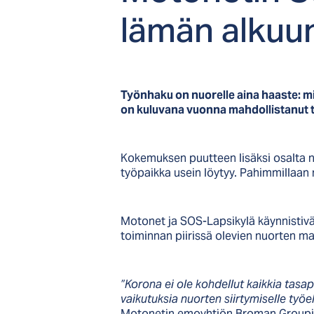
lä­män al­kuu
Työnhaku on nuorelle aina haaste: 
on kuluvana vuonna mahdollistanut to
Kokemuksen puutteen lisäksi osalta n
työpaikka usein löytyy. Pahimmillaan
Motonet ja SOS-Lapsikylä käynnistiv
toiminnan piirissä olevien nuorten ma
”Korona ei ole kohdellut kaikkia tas
vaikutuksia nuorten siirtymiselle ty
Motonetin emoyhtiön Broman Groupin