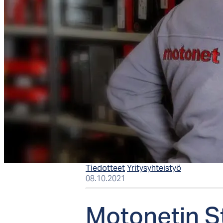
Tiedotteet
Yritysyhteistyö
08.10.2021
Mo­to­ne­tin St