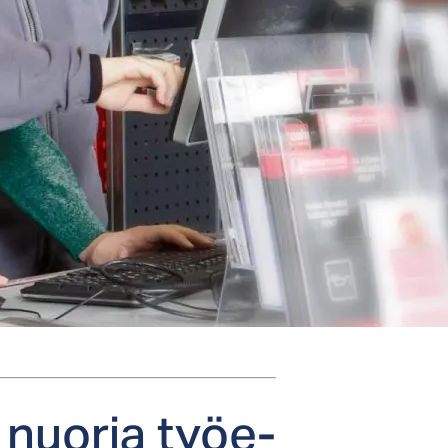
at nuo­ria työe­