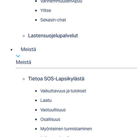
VanhemmuudenApuu
Ylitse
Sekasin-chat
Lastensuojelupalvelut
Meistä
Meistä
Tietoa SOS-Lapsikylästä
Vaikuttavuus ja tulokset
Laatu
Vastuullisuus
Osallisuus
Myön­tei­nen tun­nis­ta­minen