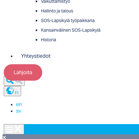
Vaikuttamistyö
Hallinto ja talous
SOS-Lapsikylä työpaikkana
Kansainvälinen SOS-Lapsikylä
Historia
Yhteystiedot
Lahjoita
FI
en
sv