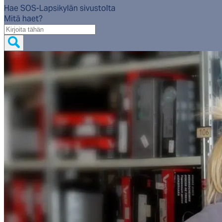
Hae SOS-Lapsikylän sivustolta
Mitä haet?
Mitä
haet?