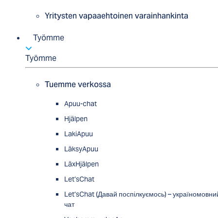
Yritysten vapaaehtoinen varainhankinta
Työmme
Työmme
Tuemme verkossa
Apuu-chat
Hjälpen
LakiApuu
LäksyApuu
LäxHjälpen
Let’sChat
Let’sChat (Давай поспілкуємось) – україномовни
чат