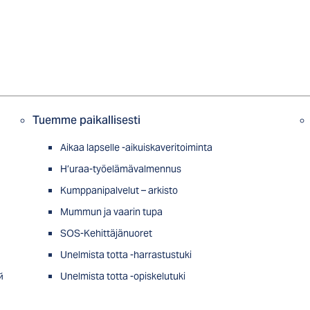
Tuemme paikallisesti
Aikaa lapselle -aikuiskaveritoiminta
H’uraa-työelämävalmennus
Kumppanipalvelut – arkisto
Mummun ja vaarin tupa
SOS-Kehittäjänuoret
Unelmista totta -harrastustuki
й
Unelmista totta -opiskelutuki