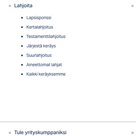
Lahjoita
Lapsisponssi
Kertalahjoitus
Testamenttilahjoitus
Järjestä keräys
Suurlahjoitus
Aineettomat lahjat
Kaikki keräyksemme
Tule yrityskumppaniksi