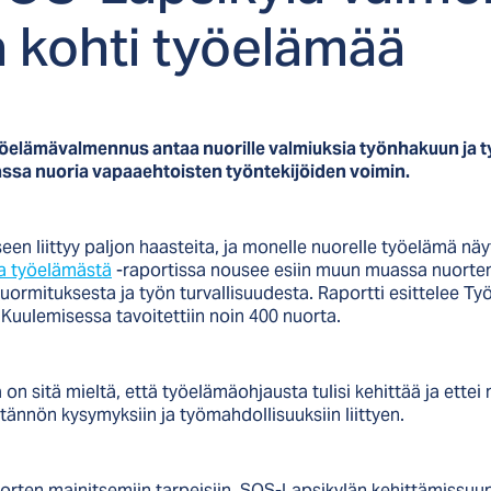
 koh­ti työe­lä­mää
yöelämävalmennus antaa nuorille valmiuksia työnhakuun ja 
sa nuoria vapaaehtoisten työntekijöiden voimin.
een liittyy paljon haasteita, ja monelle nuorelle työelämä nä
ia työelämästä
-raportissa nousee esiin muun muassa nuorten 
 kuormituksesta ja työn turvallisuudesta. Raportti esittelee
 Kuulemisessa tavoitettiin noin 400 nuorta.
 sitä mieltä, että työelämäohjausta tulisi kehittää ja ettei
äytännön kysymyksiin ja työmahdollisuuksiin liittyen.
ten mainitsemiin tarpeisiin. SOS-Lapsikylän kehittämissuun