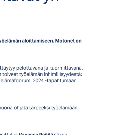
työelämän aloittamiseen. Motonet on
yttäytyy pelottavana ja kuormittavana.
toiveet työelämän inhimillisyydestä:
 Työelämäfoorumi 2024 -tapahtumaan
 nuoria ohjata tarpeeksi työelämään
nittelija
Vanessa Peitilä
näkee