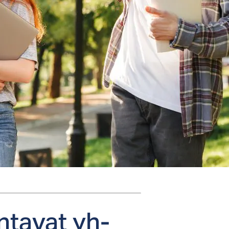
­ta­vat yh­