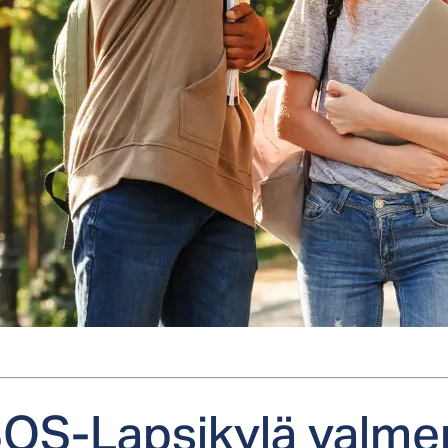
OS-Lap­si­ky­lä val­men