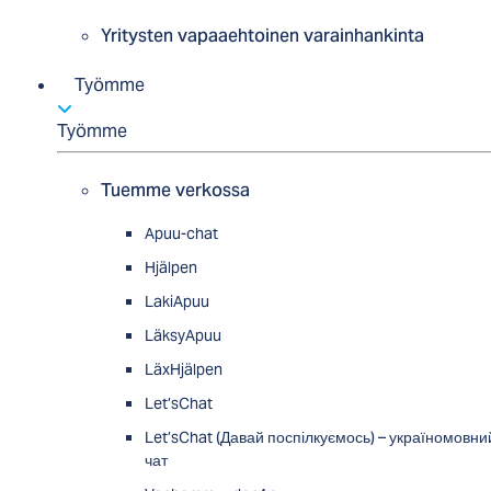
Yritysten vapaaehtoinen varainhankinta
Työmme
Työmme
Tuemme verkossa
Apuu-chat
Hjälpen
LakiApuu
LäksyApuu
LäxHjälpen
Let’sChat
Let’sChat (Давай поспілкуємось) – україномовни
чат