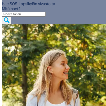
Hae SOS-Lapsikylän sivustolta
Mitä haet?
Mitä
haet?