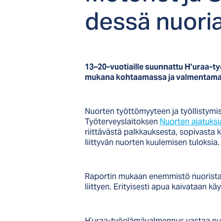
des­sä nuo­ria
13–20-vuotiaille suunnattu H’uraa-t
mukana kohtaamassa ja valmentamas
Nuorten työttömyyteen ja työllistymis
Työterveyslaitoksen
Nuorten ajatuks
riittävästä palkkauksesta, sopivasta
liittyvän nuorten kuulemisen tuloksia.
Raportin mukaan enemmistö nuorista on
liittyen. Erityisesti apua kaivataan k
H’uraa-työelämävalmennus vastaa nuor