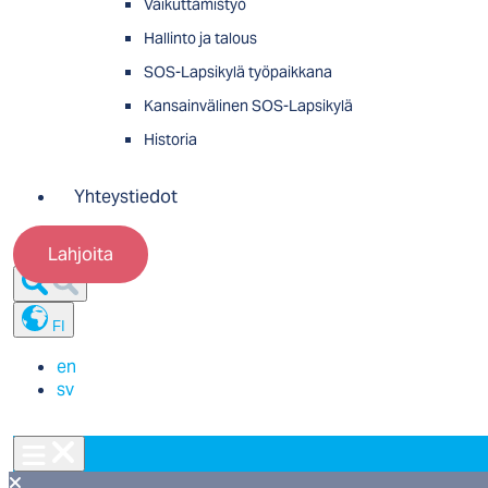
Vaikuttamistyö
Hallinto ja talous
SOS-Lapsikylä työpaikkana
Kansainvälinen SOS-Lapsikylä
Historia
Yhteystiedot
Lahjoita
FI
en
sv