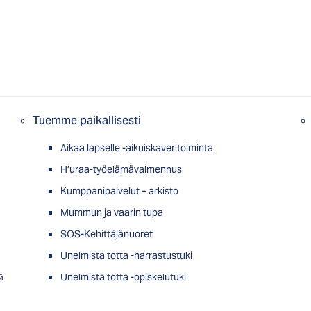
Tuemme paikallisesti
Aikaa lapselle -aikuiskaveritoiminta
H’uraa-työelämävalmennus
Kumppanipalvelut – arkisto
Mummun ja vaarin tupa
SOS-Kehittäjänuoret
Unelmista totta -harrastustuki
й
Unelmista totta -opiskelutuki