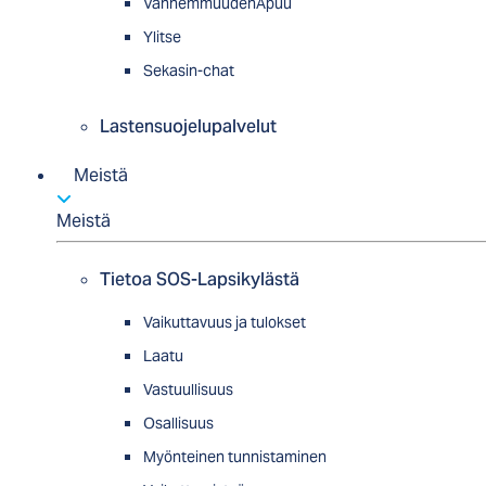
VanhemmuudenApuu
Ylitse
Sekasin-chat
Lastensuojelupalvelut
Meistä
Meistä
Tietoa SOS-Lapsikylästä
Vaikuttavuus ja tulokset
Laatu
Vastuullisuus
Osallisuus
Myön­tei­nen tun­nis­ta­minen