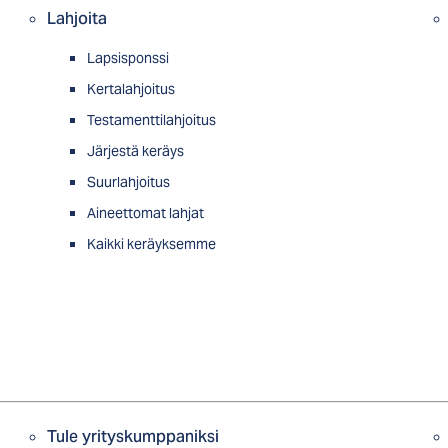
Lahjoita
Lapsisponssi
Kertalahjoitus
Testamenttilahjoitus
Järjestä keräys
Suurlahjoitus
Aineettomat lahjat
Kaikki keräyksemme
Tule yrityskumppaniksi