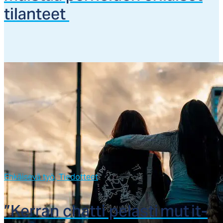
ti­lan­teet
Ehkäisevä työ,
Tiedotteet
”Ker­ran chat­ti pe­las­ti mut it­