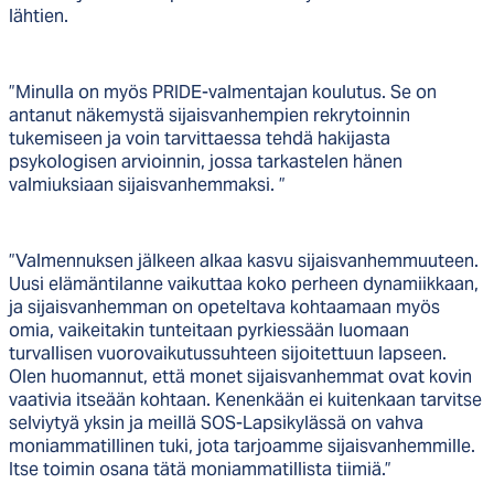
lähtien.
”Minulla on myös PRIDE-valmentajan koulutus. Se on
antanut näkemystä sijaisvanhempien rekrytoinnin
tukemiseen ja voin tarvittaessa tehdä hakijasta
psykologisen arvioinnin, jossa tarkastelen hänen
valmiuksiaan sijaisvanhemmaksi. ”
”Valmennuksen jälkeen alkaa kasvu sijaisvanhemmuuteen.
Uusi elämäntilanne vaikuttaa koko perheen dynamiikkaan,
ja sijaisvanhemman on opeteltava kohtaamaan myös
omia, vaikeitakin tunteitaan pyrkiessään luomaan
turvallisen vuorovaikutussuhteen sijoitettuun lapseen.
Olen huomannut, että monet sijaisvanhemmat ovat kovin
vaativia itseään kohtaan. Kenenkään ei kuitenkaan tarvitse
selviytyä yksin ja meillä SOS-Lapsikylässä on vahva
moniammatillinen tuki, jota tarjoamme sijaisvanhemmille.
Itse toimin osana tätä moniammatillista tiimiä.”