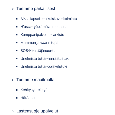
Tuemme paikallisesti
Aikaa lapselle -aikuiskaveritoiminta
H’uraa-työelämävalmennus
Kumppanipalvelut – arkisto
Mummun ja vaarin tupa
SOS-Kehittäjänuoret
Unelmista totta -harrastustuki
Unelmista totta -opiskelutuki
Tuemme maailmalla
Kehitysyhteistyö
Hätäapu
Lastensuojelupalvelut