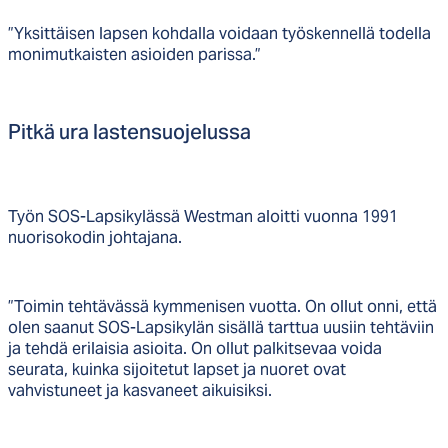
”Yksittäisen lapsen kohdalla voidaan työskennellä todella
monimutkaisten asioiden parissa.”
Pit­kä ura las­ten­suo­je­lus­sa
Työn SOS-Lapsikylässä Westman aloitti vuonna 1991
nuorisokodin johtajana.
”Toimin tehtävässä kymmenisen vuotta. On ollut onni, että
olen saanut SOS-Lapsikylän sisällä tarttua uusiin tehtäviin
ja tehdä erilaisia asioita. On ollut palkitsevaa voida
seurata, kuinka sijoitetut lapset ja nuoret ovat
vahvistuneet ja kasvaneet aikuisiksi.