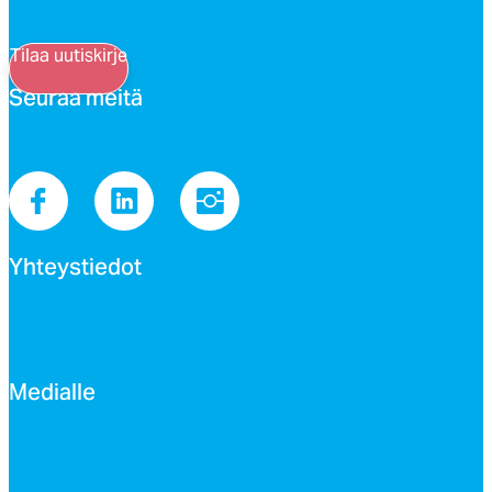
Tilaa uutiskirje
Seu­raa mei­tä
Yh­teys­tie­dot
Me­dial­le