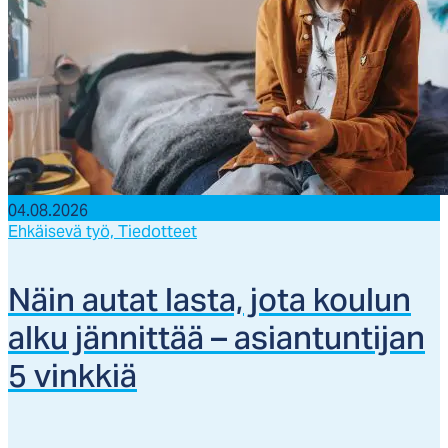
04.08.2026
Ehkäisevä työ,
Tiedotteet
Näin au­tat las­ta, jo­ta kou­lun
al­ku jän­nit­tää – asian­tun­ti­jan
5 vink­kiä