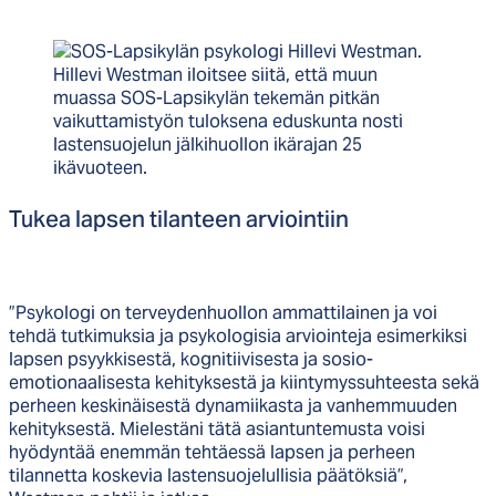
Hillevi Westman iloitsee siitä, että muun
muassa SOS-Lapsikylän tekemän pitkän
vaikuttamistyön tuloksena eduskunta nosti
lastensuojelun jälkihuollon ikärajan 25
ikävuoteen.
Tu­kea lap­sen ti­lan­teen ar­vioin­tiin
”Psykologi on terveydenhuollon ammattilainen ja voi
tehdä tutkimuksia ja psykologisia arviointeja esimerkiksi
lapsen psyykkisestä, kognitiivisesta ja sosio-
emotionaalisesta kehityksestä ja kiintymyssuhteesta sekä
perheen keskinäisestä dynamiikasta ja vanhemmuuden
kehityksestä. Mielestäni tätä asiantuntemusta voisi
hyödyntää enemmän tehtäessä lapsen ja perheen
tilannetta koskevia lastensuojelullisia päätöksiä”,