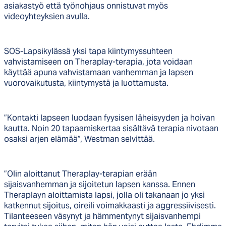
asiakastyö että työnohjaus onnistuvat myös
videoyhteyksien avulla.
SOS-Lapsikylässä yksi tapa kiintymyssuhteen
vahvistamiseen on Theraplay-terapia, jota voidaan
käyttää apuna vahvistamaan vanhemman ja lapsen
vuorovaikutusta, kiintymystä ja luottamusta.
”Kontakti lapseen luodaan fyysisen läheisyyden ja hoivan
kautta. Noin 20 tapaamiskertaa sisältävä terapia nivotaan
osaksi arjen elämää”, Westman selvittää.
”Olin aloittanut Theraplay-terapian erään
sijaisvanhemman ja sijoitetun lapsen kanssa. Ennen
Theraplayn aloittamista lapsi, jolla oli takanaan jo yksi
katkennut sijoitus, oireili voimakkaasti ja aggressiivisesti.
Tilanteeseen väsynyt ja hämmentynyt sijaisvanhempi