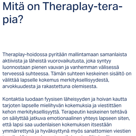
Mi­tä on The­rap­lay-te­ra­
pia?
Theraplay-hoidossa pyritään mallintamaan samanlaista
aktiivista ja läheistä vuorovaikutusta, joka syntyy
luonnostaan pienen vauvan ja vanhemman välisessä
terveessä suhteessa. Tämän suhteen keskeinen sisältö on
välittää lapselle kokemus merkityksellisyydestä,
arvokkuudesta ja rakastettuna olemisesta.
Kontaktia luodaan fyysisen läheisyyden ja hoivan kautta
tarjoten lapselle mielihyvän kokemuksia ja viestittäen
kehon merkityksellisyyttä. Terapeutin keskeinen tehtävä
on säilyttää jatkuva emotionaalinen yhteys lapseen siten,
että lapsi saa uudenlaisen kokemuksen itsestään
ymmärrettynä ja hyväksyttynä myös sanattomien viestien