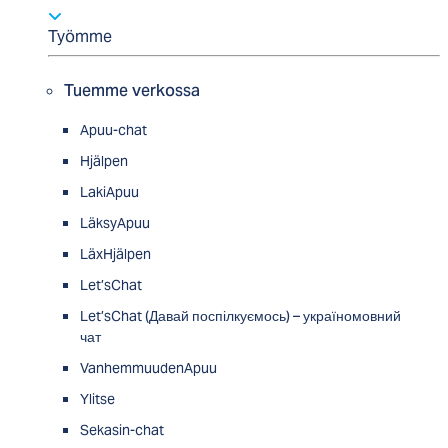
Työmme
Tuemme verkossa
Apuu-chat
Hjälpen
LakiApuu
LäksyApuu
LäxHjälpen
Let’sChat
Let’sChat (Давай поспілкуємось) – україномовний
чат
VanhemmuudenApuu
Ylitse
Sekasin-chat