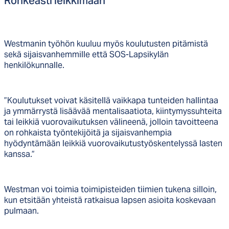
Roh­keas­ti leik­ki­mään
Westmanin työhön kuuluu myös koulutusten pitämistä
sekä sijaisvanhemmille että SOS-Lapsikylän
henkilökunnalle.
”Koulutukset voivat käsitellä vaikkapa tunteiden hallintaa
ja ymmärrystä lisäävää mentalisaatiota, kiintymyssuhteita
tai leikkiä vuorovaikutuksen välineenä, jolloin tavoitteena
on rohkaista työntekijöitä ja sijaisvanhempia
hyödyntämään leikkiä vuorovaikutustyöskentelyssä lasten
kanssa.”
Westman voi toimia toimipisteiden tiimien tukena silloin,
kun etsitään yhteistä ratkaisua lapsen asioita koskevaan
pulmaan.