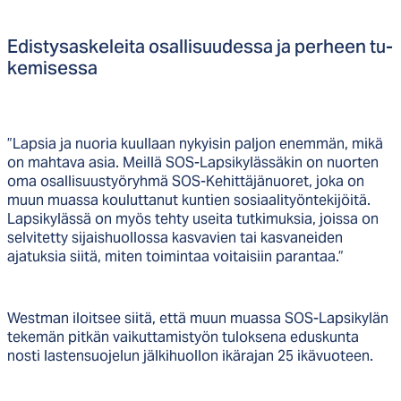
Edis­ty­sas­ke­lei­ta osal­li­suu­des­sa ja per­heen tu­
ke­mi­ses­sa
”Lapsia ja nuoria kuullaan nykyisin paljon enemmän, mikä
on mahtava asia. Meillä SOS-Lapsikylässäkin on nuorten
oma osallisuustyöryhmä SOS-Kehittäjänuoret, joka on
muun muassa kouluttanut kuntien sosiaalityöntekijöitä.
Lapsikylässä on myös tehty useita tutkimuksia, joissa on
selvitetty sijaishuollossa kasvavien tai kasvaneiden
ajatuksia siitä, miten toimintaa voitaisiin parantaa.”
Westman iloitsee siitä, että muun muassa SOS-Lapsikylän
tekemän pitkän vaikuttamistyön tuloksena eduskunta
nosti lastensuojelun jälkihuollon ikärajan 25 ikävuoteen.