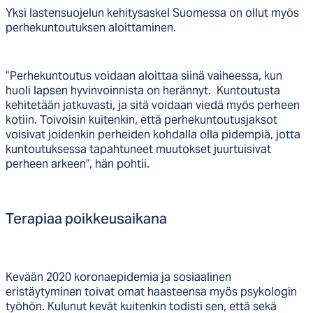
Yksi lastensuojelun kehitysaskel Suomessa on ollut myös
perhekuntoutuksen aloittaminen.
”Perhekuntoutus voidaan aloittaa siinä vaiheessa, kun
huoli lapsen hyvinvoinnista on herännyt. Kuntoutusta
kehitetään jatkuvasti, ja sitä voidaan viedä myös perheen
kotiin. Toivoisin kuitenkin, että perhekuntoutusjaksot
voisivat joidenkin perheiden kohdalla olla pidempiä, jotta
kuntoutuksessa tapahtuneet muutokset juurtuisivat
perheen arkeen”, hän pohtii.
Te­ra­piaa poik­keu­sai­ka­na
Kevään 2020 koronaepidemia ja sosiaalinen
eristäytyminen toivat omat haasteensa myös psykologin
työhön. Kulunut kevät kuitenkin todisti sen, että sekä