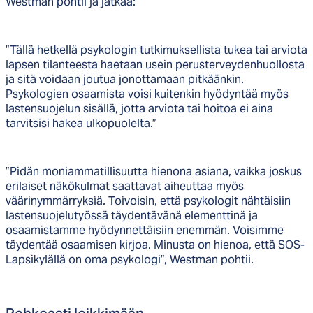
Westman pohtii ja jatkaa:
”Tällä hetkellä psykologin tutkimuksellista tukea tai arviota
lapsen tilanteesta haetaan usein perusterveydenhuollosta
ja sitä voidaan joutua jonottamaan pitkäänkin.
Psykologien osaamista voisi kuitenkin hyödyntää myös
lastensuojelun sisällä, jotta arviota tai hoitoa ei aina
tarvitsisi hakea ulkopuolelta.”
”Pidän moniammatillisuutta hienona asiana, vaikka joskus
erilaiset näkökulmat saattavat aiheuttaa myös
väärinymmärryksiä. Toivoisin, että psykologit nähtäisiin
lastensuojelutyössä täydentävänä elementtinä ja
osaamistamme hyödynnettäisiin enemmän. Voisimme
täydentää osaamisen kirjoa. Minusta on hienoa, että SOS-
Lapsikylällä on oma psykologi”, Westman pohtii.