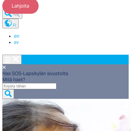
Lahjoita
FI
en
sv
Hae SOS-Lapsikylän sivustolta
Mitä haet?
Mitä
haet?