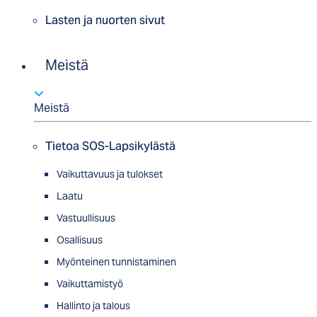
Lasten ja nuorten sivut
Meistä
Meistä
Tietoa SOS-Lapsikylästä
Vaikuttavuus ja tulokset
Laatu
Vastuullisuus
Osallisuus
Myön­tei­nen tun­nis­ta­minen
Vaikuttamistyö
Hallinto ja talous