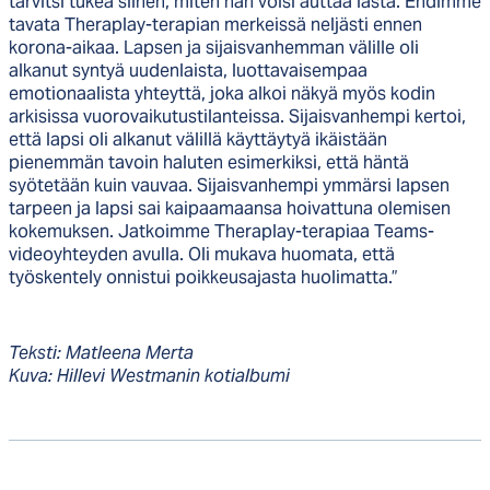
tarvitsi tukea siihen, miten hän voisi auttaa lasta. Ehdimme
tavata Theraplay-terapian merkeissä neljästi ennen
korona-aikaa. Lapsen ja sijaisvanhemman välille oli
alkanut syntyä uudenlaista, luottavaisempaa
emotionaalista yhteyttä, joka alkoi näkyä myös kodin
arkisissa vuorovaikutustilanteissa. Sijaisvanhempi kertoi,
että lapsi oli alkanut välillä käyttäytyä ikäistään
pienemmän tavoin haluten esimerkiksi, että häntä
syötetään kuin vauvaa. Sijaisvanhempi ymmärsi lapsen
tarpeen ja lapsi sai kaipaamaansa hoivattuna olemisen
kokemuksen. Jatkoimme Theraplay-terapiaa Teams-
videoyhteyden avulla. Oli mukava huomata, että
työskentely onnistui poikkeusajasta huolimatta.”
Teksti: Matleena Merta
Kuva: Hillevi Westmanin kotialbumi