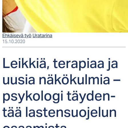
Ehkäisevä työ
Uratarina
15.10.2020
Leik­kiä, te­ra­piaa ja
uu­sia nä­kö­kul­mia –
psy­ko­lo­gi täy­den­
tää las­ten­suo­je­lun