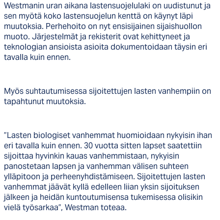
Westmanin uran aikana lastensuojelulaki on uudistunut ja
sen myötä koko lastensuojelun kenttä on käynyt läpi
muutoksia. Perhehoito on nyt ensisijainen sijaishuollon
muoto. Järjestelmät ja rekisterit ovat kehittyneet ja
teknologian ansioista asioita dokumentoidaan täysin eri
tavalla kuin ennen.
Myös suhtautumisessa sijoitettujen lasten vanhempiin on
tapahtunut muutoksia.
”Lasten biologiset vanhemmat huomioidaan nykyisin ihan
eri tavalla kuin ennen. 30 vuotta sitten lapset saatettiin
sijoittaa hyvinkin kauas vanhemmistaan, nykyisin
panostetaan lapsen ja vanhemman välisen suhteen
ylläpitoon ja perheenyhdistämiseen. Sijoitettujen lasten
vanhemmat jäävät kyllä edelleen liian yksin sijoituksen
jälkeen ja heidän kuntoutumisensa tukemisessa olisikin
vielä työsarkaa”, Westman toteaa.