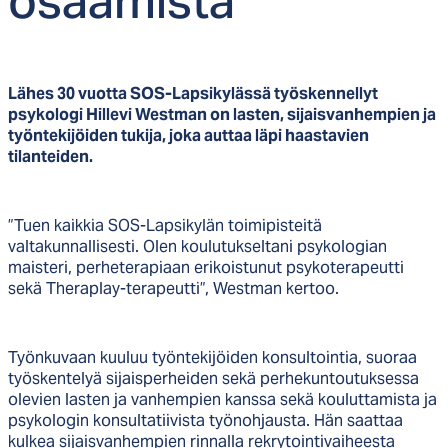
osaa­mis­ta
Lähes 30 vuotta SOS-Lapsikylässä työskennellyt
psykologi Hillevi Westman on lasten, sijaisvanhempien ja
työntekijöiden tukija, joka auttaa läpi haastavien
tilanteiden.
”Tuen kaikkia SOS-Lapsikylän toimipisteitä
valtakunnallisesti. Olen koulutukseltani psykologian
maisteri, perheterapiaan erikoistunut psykoterapeutti
sekä Theraplay-terapeutti”, Westman kertoo.
Työnkuvaan kuuluu työntekijöiden konsultointia, suoraa
työskentelyä sijaisperheiden sekä perhekuntoutuksessa
olevien lasten ja vanhempien kanssa sekä kouluttamista ja
psykologin konsultatiivista työnohjausta. Hän saattaa
kulkea sijaisvanhempien rinnalla rekrytointivaiheesta