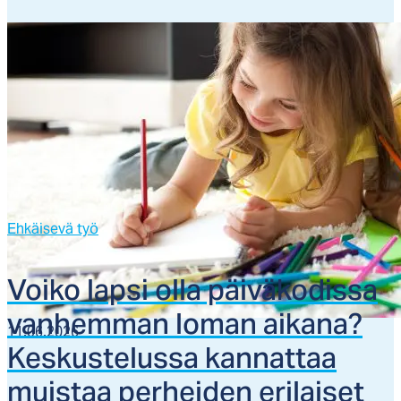
Ehkäisevä työ
Voi­ko lap­si ol­la päi­vä­ko­dis­sa
van­hem­man lo­man ai­ka­na?
11.06.2026
Kes­kus­te­lus­sa kan­nat­taa
muis­taa per­hei­den eri­lai­set