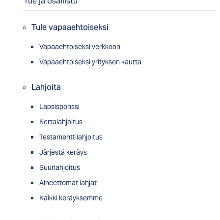
Tue ja osallistu
Tule vapaaehtoiseksi
Vapaaehtoiseksi verkkoon
Vapaaehtoiseksi yrityksen kautta
Lahjoita
Lapsisponssi
Kertalahjoitus
Testamenttilahjoitus
Järjestä keräys
Suurlahjoitus
Aineettomat lahjat
Kaikki keräyksemme