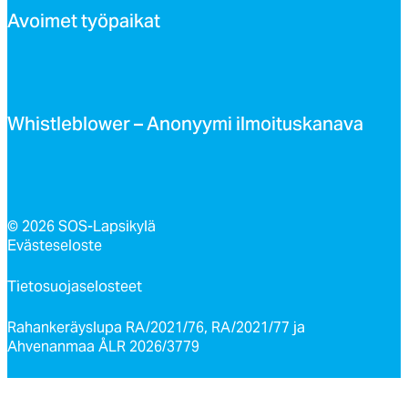
Avoi­met työ­pai­kat
Whist­leb­lo­wer – Ano­nyy­mi il­moi­tus­ka­na­va
© 2026 SOS-Lapsikylä
Evästeseloste
Tietosuojaselosteet
Rahankeräyslupa RA/2021/76, RA/2021/77 ja
Ahvenanmaa ÅLR 2026/3779