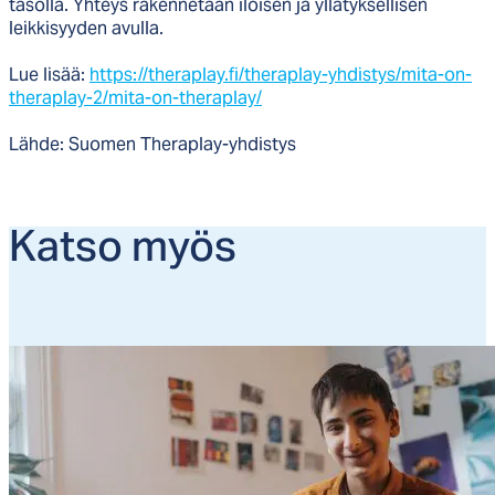
tasolla. Yhteys rakennetaan iloisen ja yllätyksellisen
leikkisyyden avulla.
Lue lisää:
https://theraplay.fi/theraplay-yhdistys/mita-on-
theraplay-2/mita-on-theraplay/
Lähde: Suomen Theraplay-yhdistys
Kat­so myös