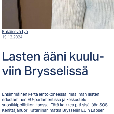
Ehkäisevä työ
19.12.2024
Las­ten ää­ni kuu­lu­
viin Brys­se­lis­sä
Ensimmäinen kerta lentokoneessa, maailman lasten
edustaminen EU-parlamentissa ja keskustelu
suosikkipoliitikon kanssa. Tätä kaikkea piti sisällään SOS-
Kehittäjänuori Katariinan matka Brysseliin EU:n Lapsen