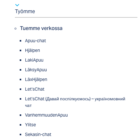
Työmme
Tuemme verkossa
Apuu-chat
Hjälpen
LakiApuu
LäksyApuu
LäxHjälpen
Let’sChat
Let’sChat (Давай поспілкуємось) – україномовний
чат
VanhemmuudenApuu
Ylitse
Sekasin-chat