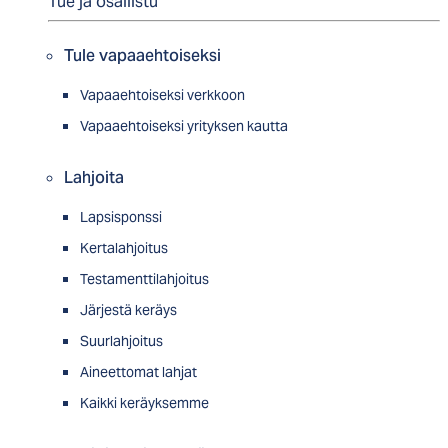
Tue ja osallistu
Tule vapaaehtoiseksi
Vapaaehtoiseksi verkkoon
Vapaaehtoiseksi yrityksen kautta
Lahjoita
Lapsisponssi
Kertalahjoitus
Testamenttilahjoitus
Järjestä keräys
Suurlahjoitus
Aineettomat lahjat
Kaikki keräyksemme