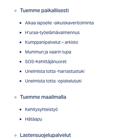
Tuemme paikallisesti
Aikaa lapselle -aikuiskaveritoiminta
H’uraa-työelämävalmennus
Kumppanipalvelut – arkisto
Mummun ja vaarin tupa
SOS-Kehittäjänuoret
Unelmista totta -harrastustuki
Unelmista totta -opiskelutuki
Tuemme maailmalla
Kehitysyhteistyö
Hätäapu
Lastensuojelupalvelut