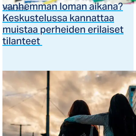
van­hem­man lo­man ai­ka­na?
11.06.2026
Kes­kus­te­lus­sa kan­nat­taa
muis­taa per­hei­den eri­lai­set
ti­lan­teet