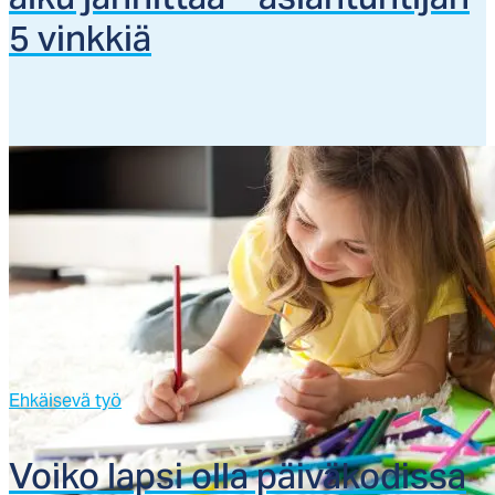
al­ku jän­nit­tää – asian­tun­ti­jan
5 vink­kiä
Ehkäisevä työ
Voi­ko lap­si ol­la päi­vä­ko­dis­sa