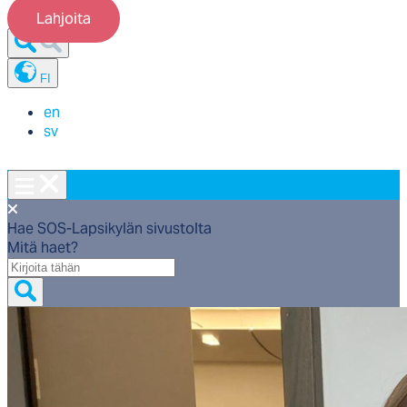
Lahjoita
FI
en
sv
Hae SOS-Lapsikylän sivustolta
Mitä haet?
Mitä
haet?