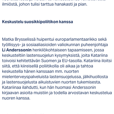
ilmiöstä, johon tulisi tarttua hanakasti ja pian.
Keskustelu suosikkipoliitikon kanssa
Matka Brysselissä huipentui europarlamentaarikko sekä
työllisyys- ja sosiaaliasioiden valiokunnan puheenjohtaja
Li Anderssonin
henkilökohtaiseen tapaamiseen, jossa
keskusteltiin lastensuojelun kysymyksistä, joita Katariina
toivoisi kehitettävän Suomen ja EU-tasolla. Katariina iloitsi
siitä, että kiireisellä poliitikolla oli aikaa ja tahtoa
keskustella hänen kanssaan mm. nuorten
mielenterveyspalveluista lastensuojelussa, jälkihuollosta
ja lastensuojelusta aikuistuvien nuorten tukemisesta.
Katariinaa ilahdutti, kun hän huomasi Anderssonin
kirjaavan asioita muistiin ja todella arvostavan keskustelua
nuoren kanssa.