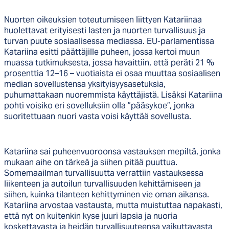
Nuorten oikeuksien toteutumiseen liittyen Katariinaa
huolettavat erityisesti lasten ja nuorten turvallisuus ja
turvan puute sosiaalisessa mediassa. EU-parlamentissa
Katariina esitti päättäjille puheen, jossa kertoi muun
muassa tutkimuksesta, jossa havaittiin, että peräti 21 %
prosenttia 12–16 – vuotiaista ei osaa muuttaa sosiaalisen
median sovellustensa yksityisyysasetuksia,
puhumattakaan nuoremmista käyttäjistä. Lisäksi Katariina
pohti voisiko eri sovelluksiin olla ”pääsykoe”, jonka
suoritettuaan nuori vasta voisi käyttää sovellusta.
Katariina sai puheenvuoroonsa vastauksen mepiltä, jonka
mukaan aihe on tärkeä ja siihen pitää puuttua.
Somemaailman turvallisuutta verrattiin vastauksessa
liikenteen ja autoilun turvallisuuden kehittämiseen ja
siihen, kuinka tilanteen kehittyminen vie oman aikansa.
Katariina arvostaa vastausta, mutta muistuttaa napakasti,
että nyt on kuitenkin kyse juuri lapsia ja nuoria
koskettavasta ja heidän turvallisuuteensa vaikuttavasta