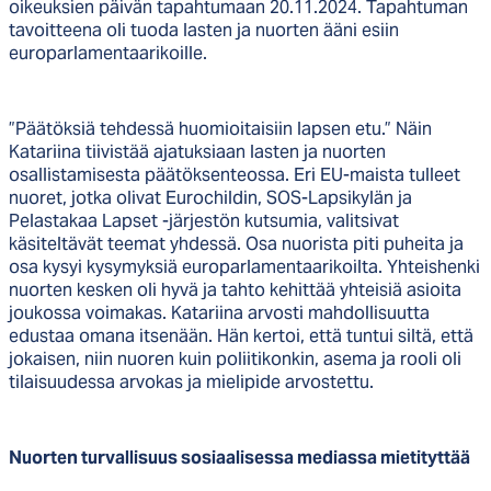
oikeuksien päivän tapahtumaan 20.11.2024. Tapahtuman
tavoitteena oli tuoda lasten ja nuorten ääni esiin
europarlamentaarikoille.
”Päätöksiä tehdessä huomioitaisiin lapsen etu.” Näin
Katariina tiivistää ajatuksiaan lasten ja nuorten
osallistamisesta päätöksenteossa. Eri EU-maista tulleet
nuoret, jotka olivat Eurochildin, SOS-Lapsikylän ja
Pelastakaa Lapset -järjestön kutsumia, valitsivat
käsiteltävät teemat yhdessä. Osa nuorista piti puheita ja
osa kysyi kysymyksiä europarlamentaarikoilta. Yhteishenki
nuorten kesken oli hyvä ja tahto kehittää yhteisiä asioita
joukossa voimakas. Katariina arvosti mahdollisuutta
edustaa omana itsenään. Hän kertoi, että tuntui siltä, että
jokaisen, niin nuoren kuin poliitikonkin, asema ja rooli oli
tilaisuudessa arvokas ja mielipide arvostettu.
Nuorten turvallisuus sosiaalisessa mediassa mietityttää