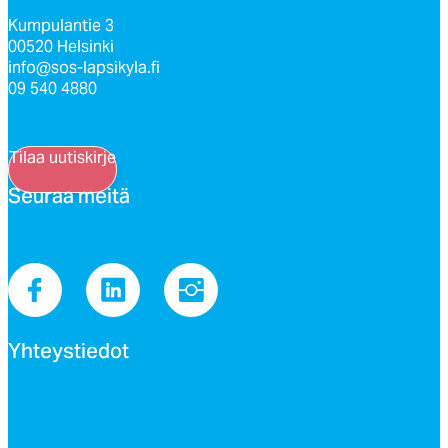
Kumpulantie 3
00520 Helsinki
info@sos-lapsikyla.fi
09 540 4880
Tilaa uutiskirje
Seu­raa mei­tä
Yh­teys­tie­dot