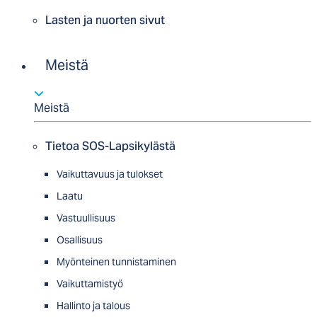
Lasten ja nuorten sivut
Meistä
Meistä
Tietoa SOS-Lapsikylästä
Vaikuttavuus ja tulokset
Laatu
Vastuullisuus
Osallisuus
Myön­tei­nen tun­nis­ta­minen
Vaikuttamistyö
Hallinto ja talous