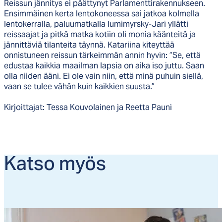
Reissun jännitys ei päättynyt Parlamenttirakennukseen.
Ensimmäinen kerta lentokoneessa sai jatkoa kolmella
lentokerralla, paluumatkalla lumimyrsky-Jari yllätti
reissaajat ja pitkä matka kotiin oli monia käänteitä ja
jännittäviä tilanteita täynnä. Katariina kiteyttää
onnistuneen reissun tärkeimmän annin hyvin: ”Se, että
edustaa kaikkia maailman lapsia on aika iso juttu. Saan
olla niiden ääni. Ei ole vain niin, että minä puhuin siellä,
vaan se tulee vähän kuin kaikkien suusta.”
Kirjoittajat: Tessa Kouvolainen ja Reetta Pauni
Kat­so myös