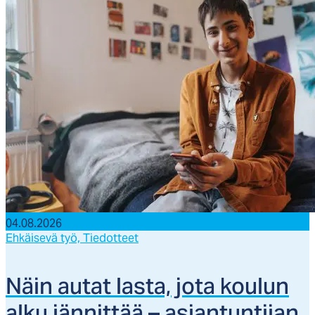
04.08.2026
Ehkäisevä työ,
Tiedotteet
Näin au­tat las­ta, jo­ta kou­lun