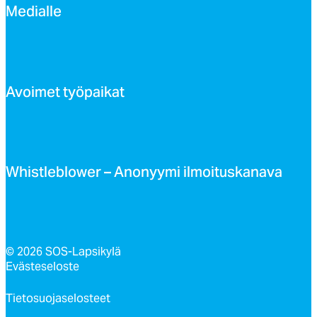
Me­dial­le
Avoi­met työ­pai­kat
Whist­leb­lo­wer – Ano­nyy­mi il­moi­tus­ka­na­va
© 2026 SOS-Lapsikylä
Evästeseloste
Tietosuojaselosteet