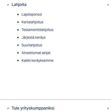
Lahjoita
Lapsisponssi
Kertalahjoitus
Testamenttilahjoitus
Järjestä keräys
Suurlahjoitus
Aineettomat lahjat
Kaikki keräyksemme
Tule yrityskumppaniksi