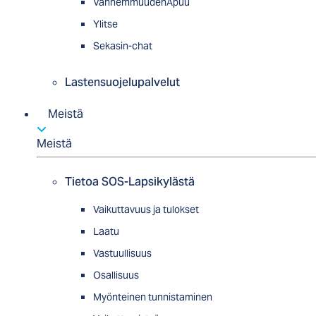
VanhemmuudenApuu
Ylitse
Sekasin-chat
Lastensuojelupalvelut
Meistä
Meistä
Tietoa SOS-Lapsikylästä
Vaikuttavuus ja tulokset
Laatu
Vastuullisuus
Osallisuus
Myön­tei­nen tun­nis­ta­minen