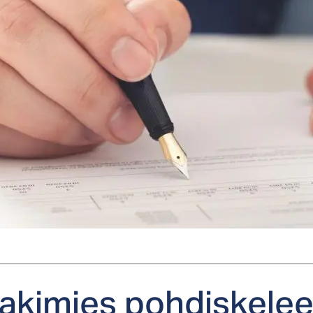
a­ki­mies poh­dis­ke­lee: