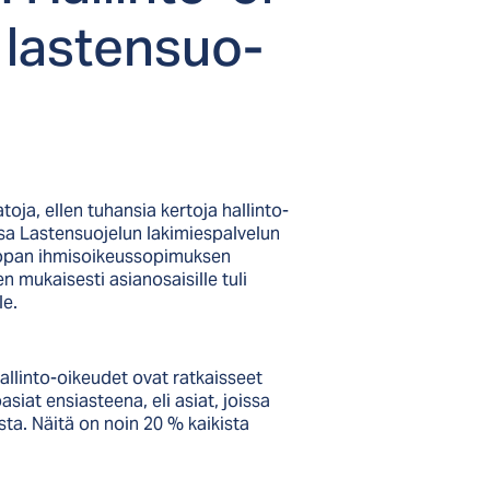
a las­ten­suo­
oja, ellen tuhansia kertoja hallinto-
ssa Lastensuojelun lakimiespalvelun
 Euroopan ihmisoikeussopimuksen
mukaisesti asianosaisille tuli
le.
allinto-oikeudet ovat ratkaisseet
iat ensiasteena, eli asiat, joissa
sta. Näitä on noin 20 % kaikista