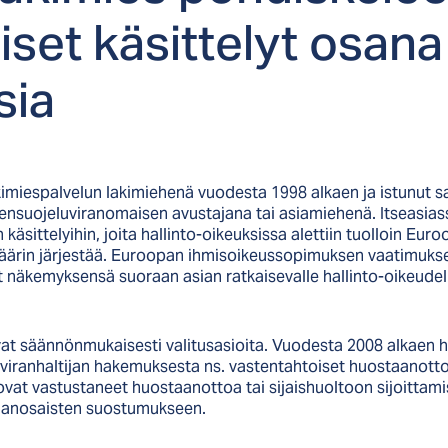
­set kä­sit­te­lyt osa­n
sia
imiespalvelun lakimiehenä vuodesta 1998 alkaen ja istunut sat
stensuojeluviranomaisen avustajana tai asiamiehenä. Itseasia
siin käsittelyihin, joita hallinto-oikeuksissa alettiin tuolloin
ärin järjestää. Euroopan ihmisoikeussopimuksen vaatimuksen 
at näkemyksensä suoraan asian ratkaisevalle hallinto-oikeudel
kivat säännönmukaisesti valitusasioita. Vuodesta 2008 alkaen h
 viranhaltijan hakemuksesta ns. vastentahtoiset huostaanottoas
 ovat vastustaneet huostaanottoa tai sijaishuoltoon sijoittami
sianosaisten suostumukseen.