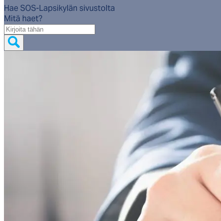
Hae SOS-Lapsikylän sivustolta
Mitä haet?
Mitä
haet?