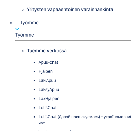
Yritysten vapaaehtoinen varainhankinta
Työmme
Työmme
Tuemme verkossa
Apuu-chat
Hjälpen
LakiApuu
LäksyApuu
LäxHjälpen
Let’sChat
Let’sChat (Давай поспілкуємось) – україномовни
чат