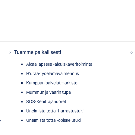
Tuemme paikallisesti
Aikaa lapselle -aikuiskaveritoiminta
H’uraa-työelämävalmennus
Kumppanipalvelut – arkisto
Mummun ja vaarin tupa
SOS-Kehittäjänuoret
Unelmista totta -harrastustuki
й
Unelmista totta -opiskelutuki