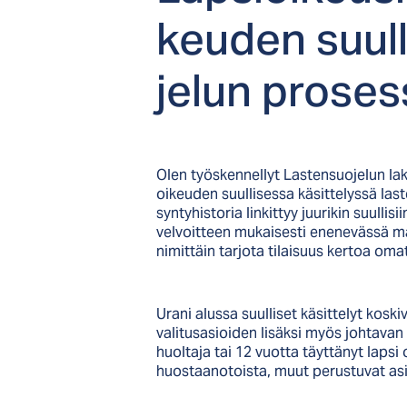
keu­den suul­li
je­lun pro­ses­
Olen työskennellyt Lastensuojelun lak
oikeuden suullisessa käsittelyssä la
syntyhistoria linkittyy juurikin suulli
velvoitteen mukaisesti enenevässä mä
nimittäin tarjota tilaisuus kertoa om
Urani alussa suulliset käsittelyt kos
valitusasioiden lisäksi myös johtavan
huoltaja tai 12 vuotta täyttänyt lapsi
huostaanotoista, muut perustuvat a