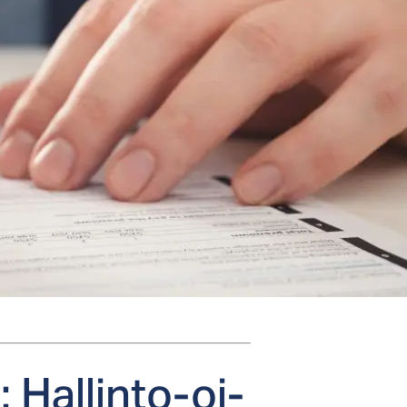
 Hal­lin­to-oi­