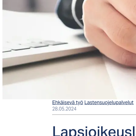
Ehkäisevä työ
Lastensuojelupalvelut
28.05.2024
Lap­sioi­keus­l