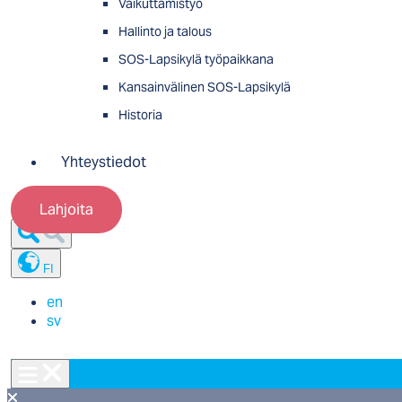
Vaikuttamistyö
Hallinto ja talous
SOS-Lapsikylä työpaikkana
Kansainvälinen SOS-Lapsikylä
Historia
Yhteystiedot
Lahjoita
FI
en
sv