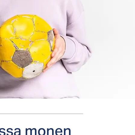
­lis­sa mo­nen