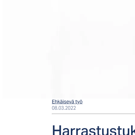
Ehkäisevä työ
08.03.2022
Har­ras­tus­tu­