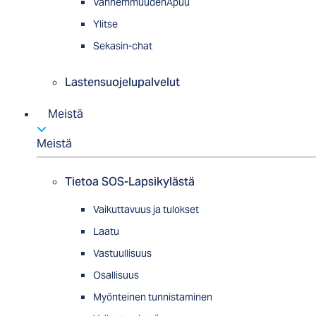
VanhemmuudenApuu
Ylitse
Sekasin-chat
Lastensuojelupalvelut
Meistä
Meistä
Tietoa SOS-Lapsikylästä
Vaikuttavuus ja tulokset
Laatu
Vastuullisuus
Osallisuus
Myön­tei­nen tun­nis­ta­minen