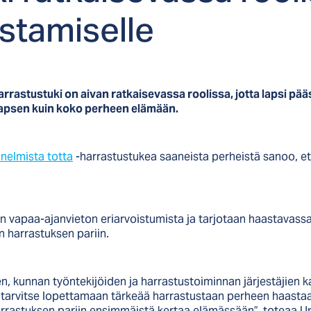
­ta­mi­sel­le
arrastustuki on aivan ratkaisevassa roolissa, jotta lapsi pä
 lapsen kuin koko perheen elämään.
nelmista totta
-harrastustukea saaneista perheistä sanoo, ett
en vapaa-ajanvieton eriarvoistumista ja tarjotaan haastavass
n harrastuksen pariin.
en, kunnan työntekijöiden ja harrastustoiminnan järjestäjien k
tarvitse lopettamaan tärkeää harrastustaan perheen haastaan
arrastuksen pariin ensimmäistä kertaa elämässään”, toteaa U