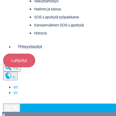
Vaikuttamistyö
Hallinto ja talous
SOS-Lapsikylä työpaikkana
Kansainvälinen SOS-Lapsikylä
Historia
Yhteystiedot
Lahjoita
FI
en
sv