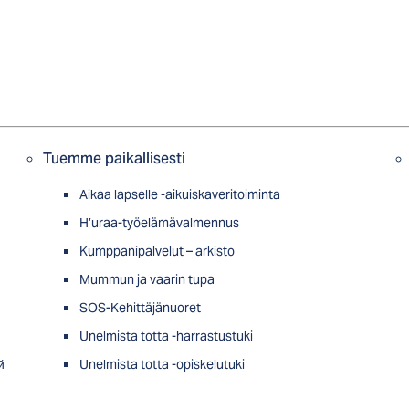
Tuemme paikallisesti
Aikaa lapselle -aikuiskaveritoiminta
H’uraa-työelämävalmennus
Kumppanipalvelut – arkisto
Mummun ja vaarin tupa
SOS-Kehittäjänuoret
Unelmista totta -harrastustuki
й
Unelmista totta -opiskelutuki