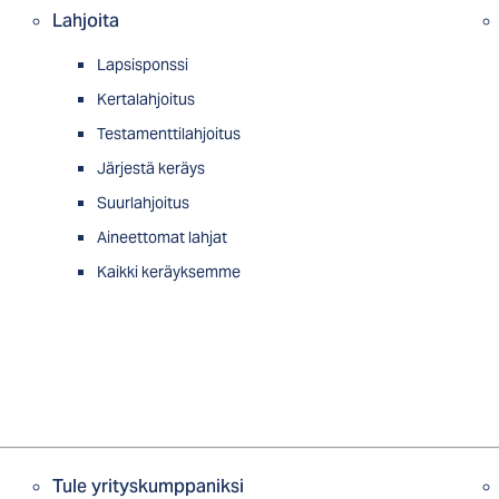
Lahjoita
Lapsisponssi
Kertalahjoitus
Testamenttilahjoitus
Järjestä keräys
Suurlahjoitus
Aineettomat lahjat
Kaikki keräyksemme
Tule yrityskumppaniksi