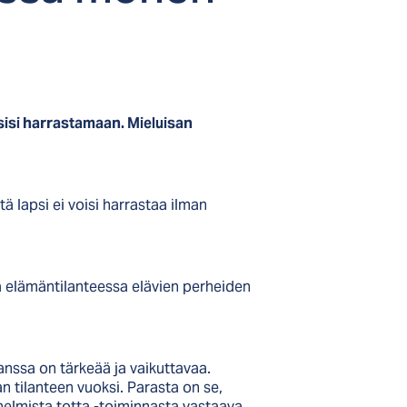
äsisi harrastamaan. Mieluisan
ä lapsi ei voisi harrastaa ilman
a elämäntilanteessa elävien perheiden
anssa on tärkeää ja vaikuttavaa.
 tilanteen vuoksi. Parasta on se,
nelmista totta -toiminnasta vastaava