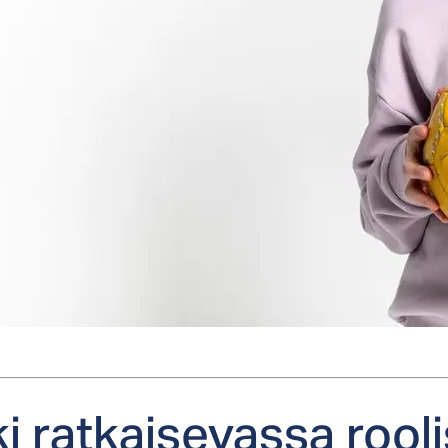
ki rat­kai­se­vas­sa roo