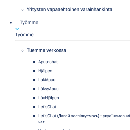
Yritysten vapaaehtoinen varainhankinta
Työmme
Työmme
Tuemme verkossa
Apuu-chat
Hjälpen
LakiApuu
LäksyApuu
LäxHjälpen
Let’sChat
Let’sChat (Давай поспілкуємось) – україномовни
чат