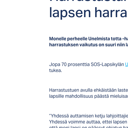
lap­sen har­ras
Monelle perheelle Unelmista totta -h
harrastuksen vaikutus on suuri niin
Jopa 70 prosenttia SOS-Lapsikylän
U
tukea.
Harrastustuen avulla ehkäistään last
lapsille mahdollisuus päästä mieluisa
”Yhdessä auttamisen ketju lahjoittaji
Yhdessä voimme auttaa, ettei lapsen 
että moni lapsi on päässyt ohjatun h