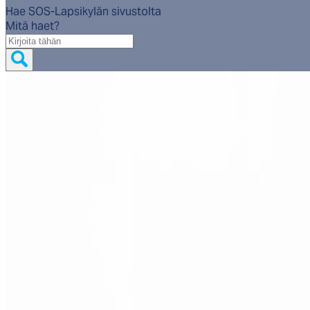
Hae SOS-Lapsikylän sivustolta
Mitä haet?
Mitä
haet?