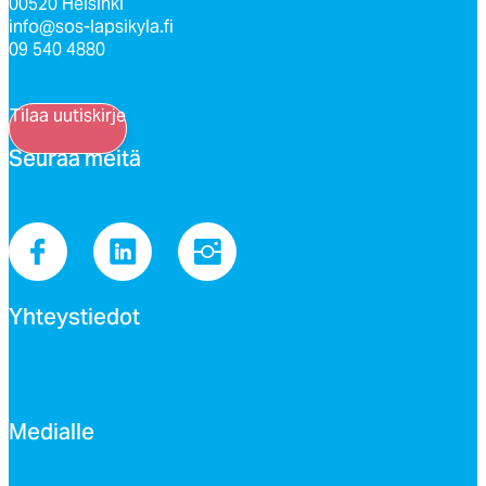
00520 Helsinki
info@sos-lapsikyla.fi
09 540 4880
Tilaa uutiskirje
Seu­raa mei­tä
Yh­teys­tie­dot
Me­dial­le