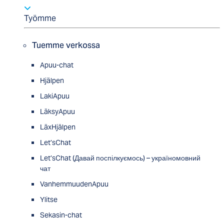
Työmme
Tuemme verkossa
Apuu-chat
Hjälpen
LakiApuu
LäksyApuu
LäxHjälpen
Let’sChat
Let’sChat (Давай поспілкуємось) – україномовний
чат
VanhemmuudenApuu
Ylitse
Sekasin-chat