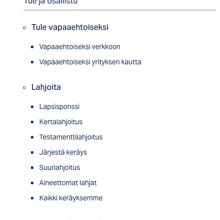
Tue ja osallistu
Tule vapaaehtoiseksi
Vapaaehtoiseksi verkkoon
Vapaaehtoiseksi yrityksen kautta
Lahjoita
Lapsisponssi
Kertalahjoitus
Testamenttilahjoitus
Järjestä keräys
Suurlahjoitus
Aineettomat lahjat
Kaikki keräyksemme