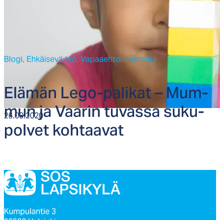
Blogi,
Ehkäisevä työ,
Vapaaehtoistoiminta
Elä­män Le­go-pa­li­kat – Mum­
mun ja Vaa­rin tu­vas­sa su­ku­
26.03.2020
pol­vet koh­taa­vat
Kumpulantie 3