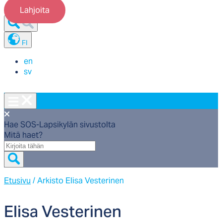
Lahjoita
FI
en
sv
Hae SOS-Lapsikylän sivustolta
Mitä haet?
Mitä
haet?
Etusivu
/
Arkisto Elisa Vesterinen
Eli­sa Ves­te­ri­nen