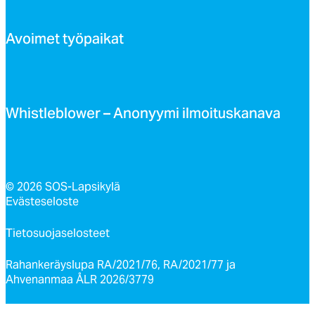
Avoi­met työ­pai­kat
Whist­leb­lo­wer – Ano­nyy­mi il­moi­tus­ka­na­va
© 2026 SOS-Lapsikylä
Evästeseloste
Tietosuojaselosteet
Rahankeräyslupa RA/2021/76, RA/2021/77 ja
Ahvenanmaa ÅLR 2026/3779