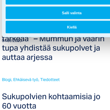
Blogi,
Ehkäisevä työ,
Vapaaehtoistoiminta
Salli valinta
“Koh­taa­mi­nen tu­val­la on to­si
Kiellä
tär­keää” – Mum­mun ja vaa­rin
01.09.2020
tu­pa yh­dis­tää su­ku­pol­vet ja
aut­taa ar­jes­sa
Blogi,
Ehkäisevä työ,
Tiedotteet
Su­ku­pol­vien koh­taa­mi­sia jo
60 vuot­ta