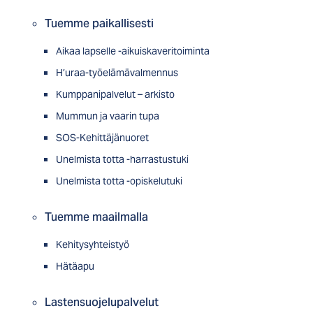
Tuemme paikallisesti
Aikaa lapselle -aikuiskaveritoiminta
H’uraa-työelämävalmennus
Kumppanipalvelut – arkisto
Mummun ja vaarin tupa
SOS-Kehittäjänuoret
Unelmista totta -harrastustuki
Unelmista totta -opiskelutuki
Tuemme maailmalla
Kehitysyhteistyö
Hätäapu
Lastensuojelupalvelut