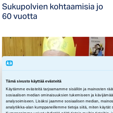
Su­ku­pol­vien koh­taa­mi­sia jo
60 vuot­ta
Tämä sivusto käyttää evästeitä
Käytämme evästeitä tarjoamamme sisällön ja mainosten räät
Blogi,
Vapaaehtoistoiminta
sosiaalisen median ominaisuuksien tukemiseen ja kävijäm
analysoimiseen. Lisäksi jaamme sosiaalisen median, mainos
analytiikka-alan kumppaneillemme tietoja siitä, miten käytä