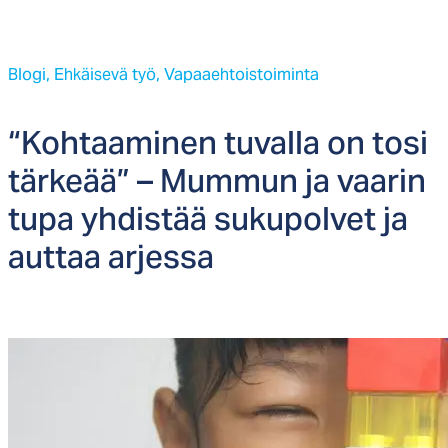
Blogi,
Ehkäisevä työ,
Vapaaehtoistoiminta
“Koh­taa­mi­nen tu­val­la on to­si
tär­keää” – Mum­mun ja vaa­rin
tu­pa yh­dis­tää su­ku­pol­vet ja
aut­taa ar­jes­sa