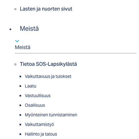
Lasten ja nuorten sivut
Meistä
Meistä
Tietoa SOS-Lapsikylästä
Vaikuttavuus ja tulokset
Laatu
Vastuullisuus
Osallisuus
Myön­tei­nen tun­nis­ta­minen
Vaikuttamistyö
Hallinto ja talous