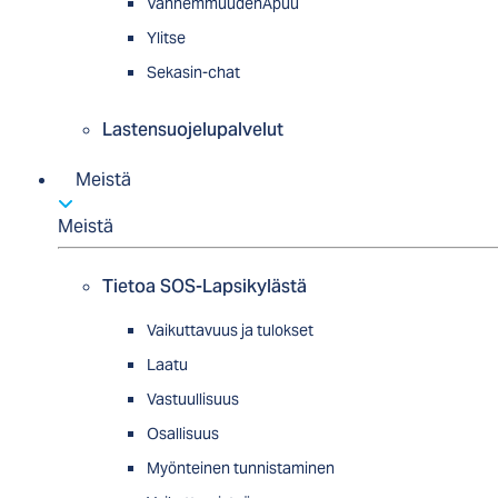
VanhemmuudenApuu
Ylitse
Sekasin-chat
Lastensuojelupalvelut
Meistä
Meistä
Tietoa SOS-Lapsikylästä
Vaikuttavuus ja tulokset
Laatu
Vastuullisuus
Osallisuus
Myön­tei­nen tun­nis­ta­minen