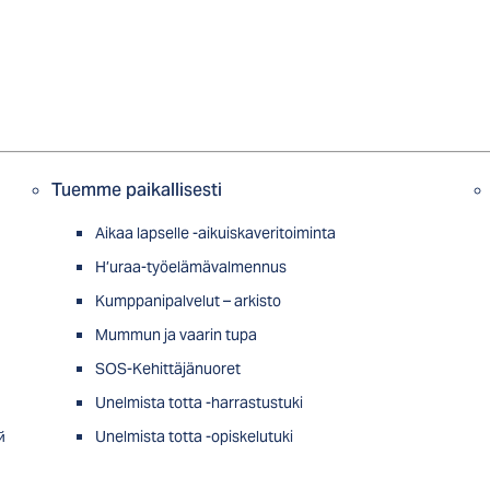
Tuemme paikallisesti
Aikaa lapselle -aikuiskaveritoiminta
H’uraa-työelämävalmennus
Kumppanipalvelut – arkisto
Mummun ja vaarin tupa
SOS-Kehittäjänuoret
Unelmista totta -harrastustuki
й
Unelmista totta -opiskelutuki