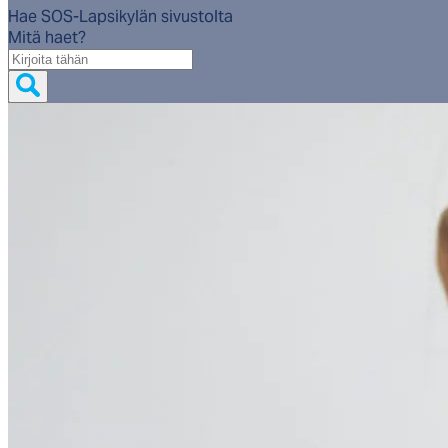
Hae SOS-Lapsikylän sivustolta
Mitä haet?
Mitä
haet?