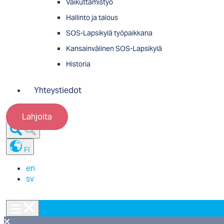
Vaikuttamistyö
Hallinto ja talous
SOS-Lapsikylä työpaikkana
Kansainvälinen SOS-Lapsikylä
Historia
Yhteystiedot
Lahjoita
FI
en
sv