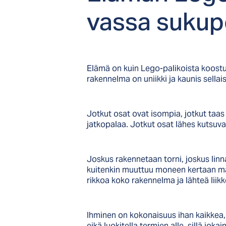
vas­sa su­ku­p
Elämä on kuin Lego-palikoista koostuv
rakennelma on uniikki ja kaunis sellai
Jotkut osat ovat isompia, jotkut taas 
jatkopalaa. Jotkut osat lähes kutsuva
Joskus rakennetaan torni, joskus linna
kuitenkin muuttuu moneen kertaan mat
rikkoa koko rakennelma ja lähteä liik
Ihminen on kokonaisuus ihan kaikkea, 
eikä luokitella termien alle, sillä jok