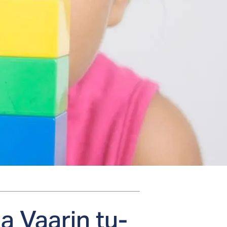
a Vaa­rin tu­