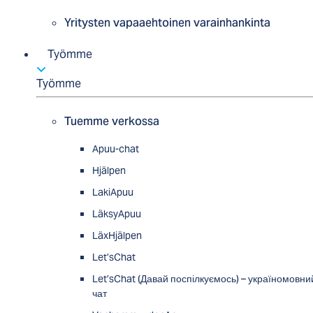
Yritysten vapaaehtoinen varainhankinta
Työmme
Työmme
Tuemme verkossa
Apuu-chat
Hjälpen
LakiApuu
LäksyApuu
LäxHjälpen
Let’sChat
Let’sChat (Давай поспілкуємось) – україномовни
чат