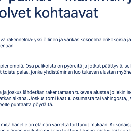
ol­vet koh­taa­vat
a rakennelma: yksilöllinen ja värikäs kokoelma erikokoisia ja 
senaan.
pienempiä. Osa palikoista on pyöreitä ja jotkut päättyviä, sell
t toista palaa, jonka yhdistäminen luo tukevan alustan myöhe
 ja joskus lähdetään rakentamaan tukevaa alustaa jollekin iso
kan aikana. Joskus torni kaatuu osumasta tai vahingosta, ja
keelle puhtaalta pöydältä.
mitä hänelle on elämän varrelta tarttunut mukaan. Kokonaisuu
ainen elämän matkalta mukaan tarttunut tunne, ajatus tai tapa t