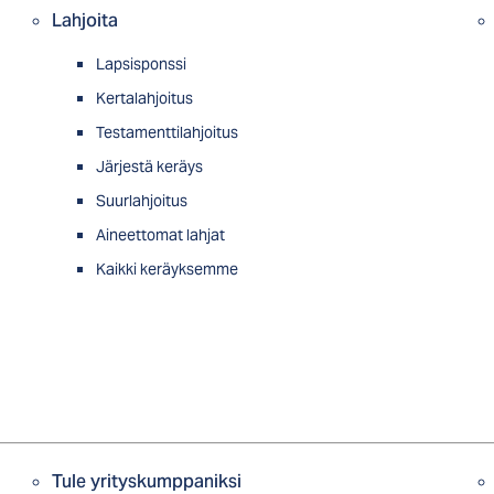
Lahjoita
Lapsisponssi
Kertalahjoitus
Testamenttilahjoitus
Järjestä keräys
Suurlahjoitus
Aineettomat lahjat
Kaikki keräyksemme
Tule yrityskumppaniksi