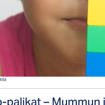
inta
-pa­li­kat – Mum­mun j