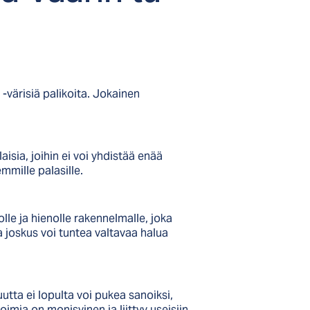
-värisiä palikoita. Jokainen
aisia, joihin ei voi yhdistää enää
mmille palasille.
lle ja hienolle rakennelmalle, joka
 joskus voi tuntea valtavaa halua
tta ei lopulta voi pukea sanoiksi,
oimia on monisyinen ja liittyy useisiin