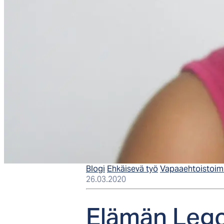
Blogi
Ehkäisevä työ
Vapaaehtoistoim
26.03.2020
Elä­män Le­go