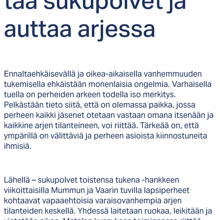
tää su­ku­pol­vet ja
aut­taa ar­jes­sa
Ennaltaehkäisevällä ja oikea-aikaisella vanhemmuuden
tukemisella ehkäistään monenlaisia ongelmia. Varhaisella
tuella on perheiden arkeen todella iso merkitys.
Pelkästään tieto siitä, että on olemassa paikka, jossa
perheen kaikki jäsenet otetaan vastaan omana itsenään ja
kaikkine arjen tilanteineen, voi riittää. Tärkeää on, että
ympärillä on välittäviä ja perheen asioista kiinnostuneita
ihmisiä.
Lähellä – sukupolvet toistensa tukena -hankkeen
viikoittaisilla Mummun ja Vaarin tuvilla lapsiperheet
kohtaavat vapaaehtoisia varaisovanhempia arjen
tilanteiden keskellä. Yhdessä laitetaan ruokaa, leikitään ja