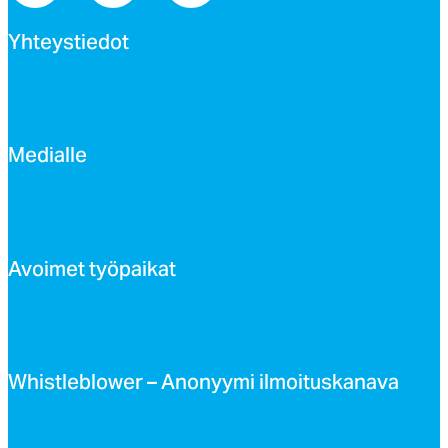
Yh­teys­tie­dot
Me­dial­le
Avoi­met työ­pai­kat
Whist­leb­lo­wer – Ano­nyy­mi il­moi­tus­ka­na­va