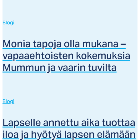
Blogi
Mo­nia ta­po­ja ol­la mu­ka­na –
va­paaeh­tois­ten ko­ke­muk­sia
Mum­mun ja vaa­rin tu­vil­ta
Blogi
Lap­sel­le an­net­tu ai­ka tuot­taa
iloa ja hyö­tyä lap­sen elä­mään