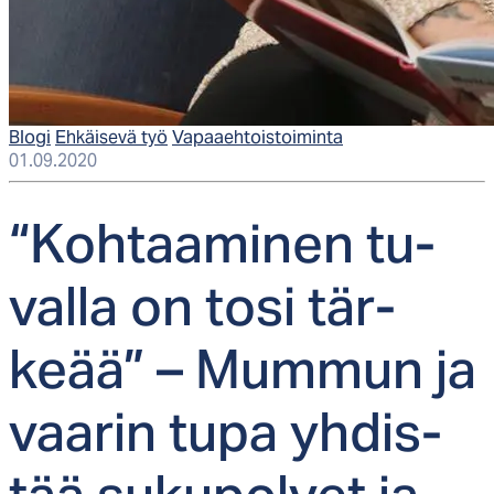
Blogi
Ehkäisevä työ
Vapaaehtoistoiminta
01.09.2020
“Koh­taa­mi­nen tu­
val­la on to­si tär­
keää” – Mum­mun ja
vaa­rin tu­pa yh­dis­