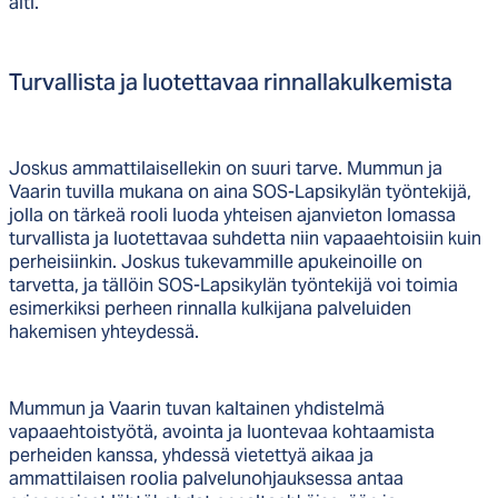
äiti.
Tur­val­lis­ta ja luo­tet­ta­vaa rin­nal­la­kul­ke­mis­ta
Joskus ammattilaisellekin on suuri tarve. Mummun ja
Vaarin tuvilla mukana on aina SOS-Lapsikylän työntekijä,
jolla on tärkeä rooli luoda yhteisen ajanvieton lomassa
turvallista ja luotettavaa suhdetta niin vapaaehtoisiin kuin
perheisiinkin. Joskus tukevammille apukeinoille on
tarvetta, ja tällöin SOS-Lapsikylän työntekijä voi toimia
esimerkiksi perheen rinnalla kulkijana palveluiden
hakemisen yhteydessä.
Mummun ja Vaarin tuvan kaltainen yhdistelmä
vapaaehtoistyötä, avointa ja luontevaa kohtaamista
perheiden kanssa, yhdessä vietettyä aikaa ja
ammattilaisen roolia palvelunohjauksessa antaa