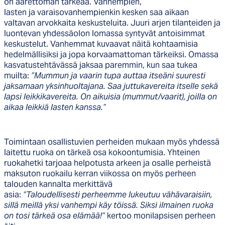
on äärettömän tärkeää. Vanhempien,
lasten ja varaisovanhempienkin kesken saa aikaan
valtavan arvokkaita keskusteluita. Juuri arjen tilanteiden ja
luontevan yhdessäolon lomassa syntyvät antoisimmat
keskustelut. Vanhemmat kuvaavat näitä kohtaamisia
hedelmällisiksi ja jopa korvaamattoman tärkeiksi. Omassa
kasvatustehtävässä jaksaa paremmin, kun saa tukea
muilta:
”Mummun ja vaarin tupa auttaa itseäni suuresti
jaksamaan yksinhuoltajana. Saa juttukavereita itselle sekä
lapsi leikkikavereita. On aikuisia (mummut/vaarit), joilla on
aikaa leikkiä lasten kanssa.”
Toimintaan osallistuvien perheiden mukaan myös yhdessä
laitettu ruoka on tärkeä osa kokoontumisia. Yhteinen
ruokahetki tarjoaa helpotusta arkeen ja osalle perheistä
maksuton ruokailu kerran viikossa on myös perheen
talouden kannalta merkittävä
asia:
“Taloudellisesti perheemme lukeutuu vähävaraisiin,
sillä meillä yksi vanhempi käy töissä. Siksi ilmainen ruoka
on tosi tärkeä osa elämää!”
kertoo monilapsisen perheen