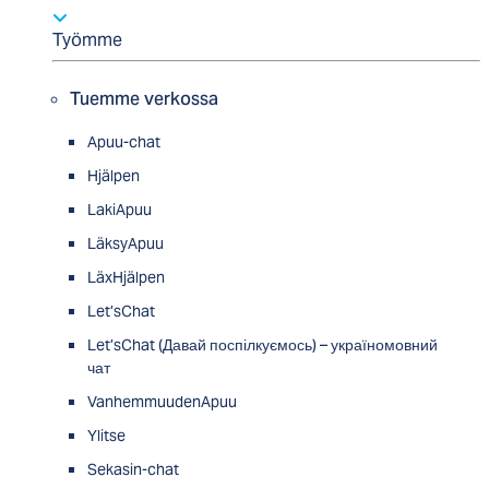
Työmme
Tuemme verkossa
Apuu-chat
Hjälpen
LakiApuu
LäksyApuu
LäxHjälpen
Let’sChat
Let’sChat (Давай поспілкуємось) – україномовний
чат
VanhemmuudenApuu
Ylitse
Sekasin-chat