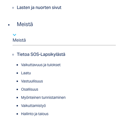
Lasten ja nuorten sivut
Meistä
Meistä
Tietoa SOS-Lapsikylästä
Vaikuttavuus ja tulokset
Laatu
Vastuullisuus
Osallisuus
Myön­tei­nen tun­nis­ta­minen
Vaikuttamistyö
Hallinto ja talous