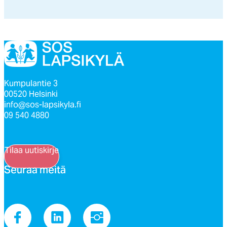
Kumpulantie 3
00520 Helsinki
info@sos-lapsikyla.fi
09 540 4880
Tilaa uutiskirje
Seu­raa mei­tä