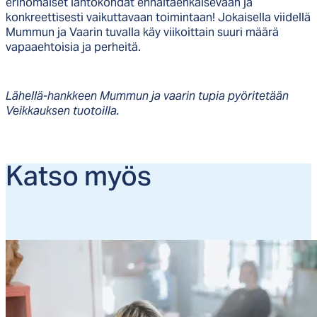
erinomaiset lähtökohdat ennaltaehkäisevään ja
konkreettisesti vaikuttavaan toimintaan! Jokaisella viidellä
Mummun ja Vaarin tuvalla käy viikoittain suuri määrä
vapaaehtoisia ja perheitä.
Lähellä-hankkeen Mummun ja vaarin tupia pyöritetään
Veikkauksen tuotoilla.
Kat­so myös