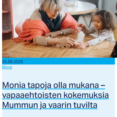
05.08.2026
Blogi
Mo­nia ta­po­ja ol­la mu­ka­na –
va­paaeh­tois­ten ko­ke­muk­sia
Mum­mun ja vaa­rin tu­vil­ta