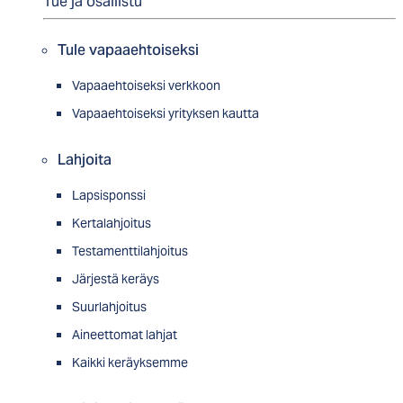
Tue ja osallistu
Tule vapaaehtoiseksi
Vapaaehtoiseksi verkkoon
Vapaaehtoiseksi yrityksen kautta
Lahjoita
Lapsisponssi
Kertalahjoitus
Testamenttilahjoitus
Järjestä keräys
Suurlahjoitus
Aineettomat lahjat
Kaikki keräyksemme