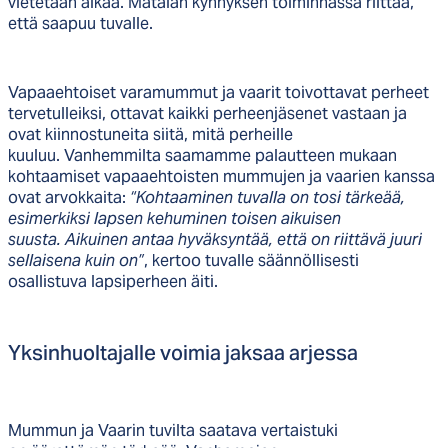
vietetään aikaa. Matalan kynnyksen toiminnassa riittää,
että saapuu tuvalle.
Vapaaehtoiset varamummut ja vaarit toivottavat perheet
tervetulleiksi, ottavat kaikki perheenjäsenet vastaan ja
ovat kiinnostuneita siitä, mitä perheille
kuuluu. Vanhemmilta saamamme palautteen mukaan
kohtaamiset vapaaehtoisten mummujen ja vaarien kanssa
ovat arvokkaita:
“Kohtaaminen tuvalla on tosi tärkeää,
esimerkiksi lapsen kehuminen toisen aikuisen
suusta. Aikuinen antaa hyväksyntää, että on riittävä juuri
sellaisena kuin on”
, kertoo tuvalle säännöllisesti
osallistuva lapsiperheen äiti.
Yk­sin­huol­ta­jal­le voi­mia jak­saa ar­jes­sa
Mummun ja Vaarin tuvilta saatava vertaistuki