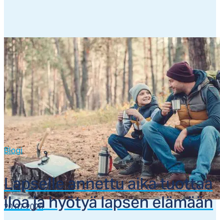
Blogi
Lap­sel­le an­net­tu ai­ka tuot­taa
iloa ja hyö­tyä lap­sen elä­mään
20.07.2026