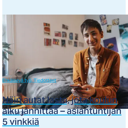
Ehkäisevä työ,
Tiedotteet
Näin au­tat las­ta, jo­ta kou­lun
al­ku jän­nit­tää – asian­tun­ti­jan
04.08.2026
5 vink­kiä