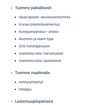
Tuemme paikallisesti
Aikaa lapselle -aikuiskaveritoiminta
H’uraa-työelämävalmennus
Kumppanipalvelut – arkisto
Mummun ja vaarin tupa
SOS-Kehittäjänuoret
Unelmista totta -harrastustuki
Unelmista totta -opiskelutuki
Tuemme maailmalla
Kehitysyhteistyö
Hätäapu
Lastensuojelupalvelut