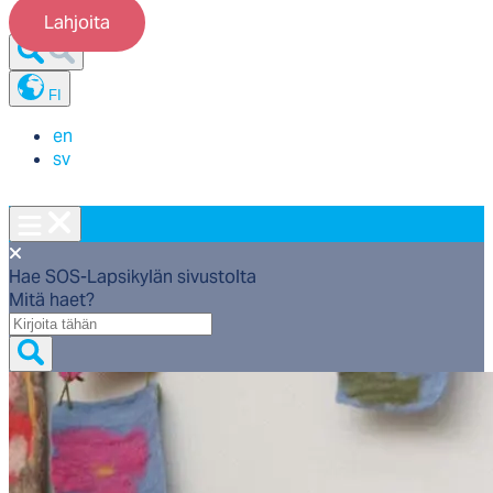
Lahjoita
FI
en
sv
Hae SOS-Lapsikylän sivustolta
Mitä haet?
Mitä
haet?