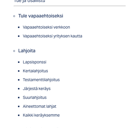
Tue ja osallistu
Tule vapaaehtoiseksi
Vapaaehtoiseksi verkkoon
Vapaaehtoiseksi yrityksen kautta
Lahjoita
Lapsisponssi
Kertalahjoitus
Testamenttilahjoitus
Järjestä keräys
Suurlahjoitus
Aineettomat lahjat
Kaikki keräyksemme