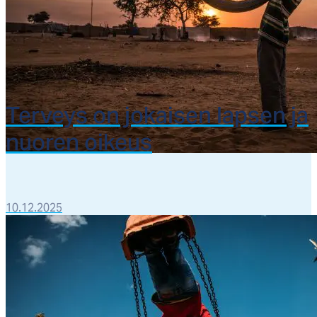
Ter­veys on jo­kai­sen lap­sen ja
nuo­ren oi­keus
10.12.2025