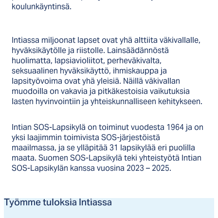
koulunkäyntinsä.
Intiassa miljoonat lapset ovat yhä alttiita väkivallalle,
hyväksikäytölle ja riistolle. Lainsäädännöstä
huolimatta, lapsiavioliitot, perheväkivalta,
seksuaalinen hyväksikäyttö, ihmiskauppa ja
lapsityövoima ovat yhä yleisiä. Näillä väkivallan
muodoilla on vakavia ja pitkäkestoisia vaikutuksia
lasten hyvinvointiin ja yhteiskunnalliseen kehitykseen.
Intian SOS-Lapsikylä on toiminut vuodesta 1964 ja on
yksi laajimmin toimivista SOS-järjestöistä
maailmassa, ja se ylläpitää 31 lapsikylää eri puolilla
maata. Suomen SOS-Lapsikylä teki yhteistyötä Intian
SOS-Lapsikylän kanssa vuosina 2023 – 2025.
Työm­me tu­lok­sia In­tias­sa