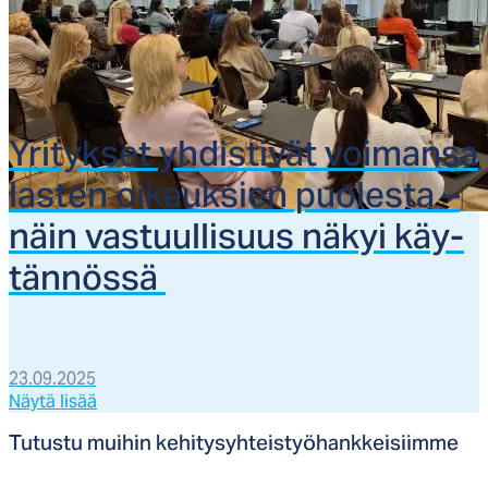
Yri­tyk­set yh­dis­ti­vät voi­man­sa
las­ten oi­keuk­sien puo­les­ta –
näin vas­tuul­li­suus nä­kyi käy­
tän­nös­sä
23.09.2025
Näytä lisää
Tu­tus­tu mui­hin ke­hi­ty­syh­teis­työ­hank­kei­siim­me