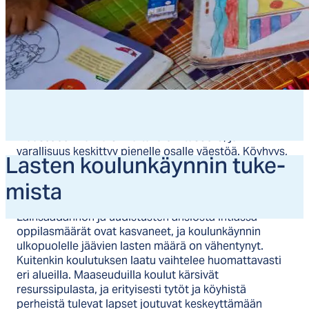
Intia on maailman toiseksi väkirikkain valtio ja yksi
nopeimmin kasvavista talouksista. Kaupunkien ja
maaseudun välillä on valtava elintasoero, ja
varallisuus keskittyy pienelle osalle väestöä. Köyhyys,
Las­ten kou­lun­käyn­nin tu­ke­
sukupuolittunut väkivalta ja koulutuksen saatavuus
mis­ta
ovat yhä merkittäviä haasteita.
Lainsäädännön ja uudistusten ansiosta Intiassa
oppilasmäärät ovat kasvaneet, ja koulunkäynnin
ulkopuolelle jäävien lasten määrä on vähentynyt.
Kuitenkin koulutuksen laatu vaihtelee huomattavasti
eri alueilla. Maaseuduilla koulut kärsivät
resurssipulasta, ja erityisesti tytöt ja köyhistä
perheistä tulevat lapset joutuvat keskeyttämään