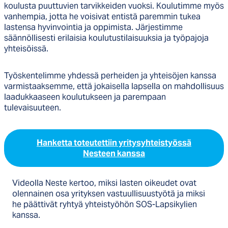
koulusta puuttuvien tarvikkeiden vuoksi. Koulutimme myös
vanhempia, jotta he voisivat entistä paremmin tukea
lastensa hyvinvointia ja oppimista. Järjestimme
säännöllisesti erilaisia koulutustilaisuuksia ja työpajoja
yhteisöissä.
Työskentelimme yhdessä perheiden ja yhteisöjen kanssa
varmistaaksemme, että jokaisella lapsella on mahdollisuus
laadukkaaseen koulutukseen ja parempaan
tulevaisuuteen.
Hanketta toteutettiin yritysyhteistyössä
Nesteen kanssa
Videolla Neste kertoo, miksi lasten oikeudet ovat
olennainen osa yrityksen vastuullisuustyötä ja miksi
he päättivät ryhtyä yhteistyöhön SOS-Lapsikylien
kanssa.