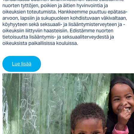
nu
orten tyttöjen
, poikien
ja äitien hyvinvointia ja
oikeuksien toteutumista.
Hankkeemme
puuttuu
epätasa
-
arvoon, lapsiin ja sukupuoleen
kohdistu
vaan väkivaltaan,
köyhyyteen sekä seksuaali- ja lisääntymisterveyteen ja -
oikeuksiin liittyviin haasteisiin.
Edistämme nuorten
tietoisuutta lisääntymis- ja
s
eksuaa
l
iterveydestä
ja
oikeuksista paikallisissa kouluiss
a.
Lue lisää