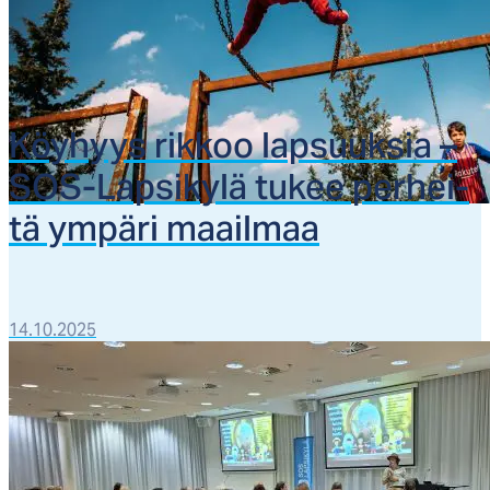
Köy­hyys rik­koo lap­suuk­sia –
SOS-Lap­si­ky­lä tu­kee per­hei­
tä ym­pä­ri maail­maa
14.10.2025