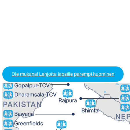
Ole mukana! Lahjoita lapsille parempi huominen