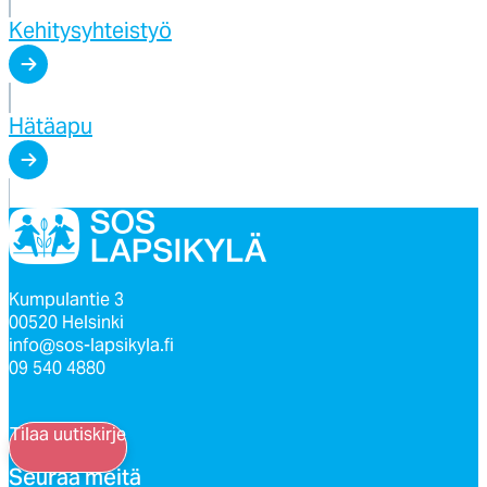
Kehitysyhteistyö
Hätäapu
Kumpulantie 3
00520 Helsinki
info@sos-lapsikyla.fi
09 540 4880
Tilaa uutiskirje
Seu­raa mei­tä