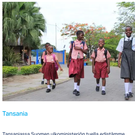
Tan­sa­nia
Tansaniassa
S
u
omen
ulkomin
i
s
teriön
tuella
edistämme