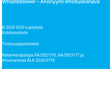
Whist­leb­lo­wer – Ano­nyy­mi il­moi­tus­ka­na­va
© 2026 SOS-Lapsikylä
Evästeseloste
Tietosuojaselosteet
Rahankeräyslupa RA/2021/76, RA/2021/77 ja
Ahvenanmaa ÅLR 2026/3779