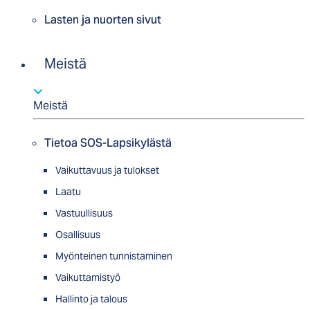
Lasten ja nuorten sivut
Meistä
Meistä
Tietoa SOS-Lapsikylästä
Vaikuttavuus ja tulokset
Laatu
Vastuullisuus
Osallisuus
Myön­tei­nen tun­nis­ta­minen
Vaikuttamistyö
Hallinto ja talous