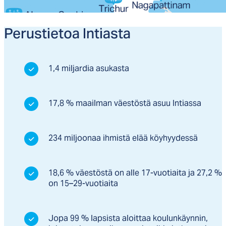
Pe­rus­tie­toa In­tias­ta
1,4 miljardia asukasta
17,8 % maailman väestöstä asuu Intiassa
234 miljoonaa ihmistä elää köyhyydessä
18,6 % väestöstä on alle 17-vuotiaita ja 27,2 %
on 15–29-vuotiaita
Jopa 99 % lapsista aloittaa koulunkäynnin,