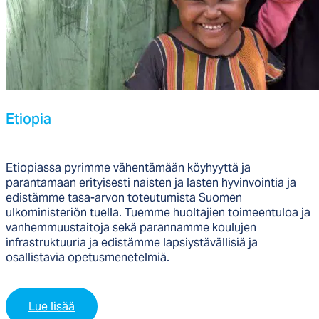
Etio­pia
Etiopiassa p
yrimme vähentämään
köyhyyttä
ja
paran
tamaan
erityisesti naisten ja lasten hyvinvointia ja
edistämme tasa-arvon toteutumista
Suomen
ulkoministeriön tuella
.
Tuemme huoltajien toim
eentuloa ja
vanhemmuustaitoja sekä parannamme koulujen
infrastruktuuria ja edistämme lapsiystävällisiä
ja
osallistavia
opetusmenetelmiä
.
Lue lisää