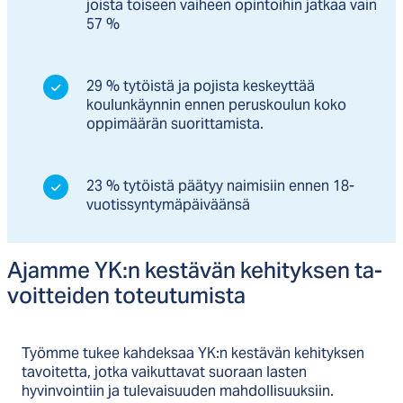
joista toiseen vaiheen opintoihin jatkaa vain
57 %
29 % tytöistä ja pojista keskeyttää
koulunkäynnin ennen peruskoulun koko
oppimäärän suorittamista.
23 % tytöistä päätyy naimisiin ennen 18-
vuotissyntymäpäiväänsä
Ajam­me YK:n kes­tä­vän ke­hi­tyk­sen ta­
voit­tei­den to­teu­tu­mis­ta
Työmme tukee kahdeksaa YK:n kestävän kehityksen
tavoitetta, jotka vaikuttavat suoraan lasten
hyvinvointiin ja tulevaisuuden mahdollisuuksiin.