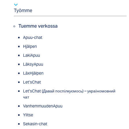
Työmme
Tuemme verkossa
Apuu-chat
Hjälpen
LakiApuu
LäksyApuu
LäxHjälpen
Let’sChat
Let’sChat (Давай поспілкуємось) – україномовний
чат
VanhemmuudenApuu
Ylitse
Sekasin-chat