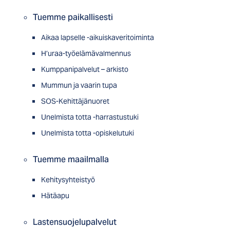
Tuemme paikallisesti
Aikaa lapselle -aikuiskaveritoiminta
H’uraa-työelämävalmennus
Kumppanipalvelut – arkisto
Mummun ja vaarin tupa
SOS-Kehittäjänuoret
Unelmista totta -harrastustuki
Unelmista totta -opiskelutuki
Tuemme maailmalla
Kehitysyhteistyö
Hätäapu
Lastensuojelupalvelut