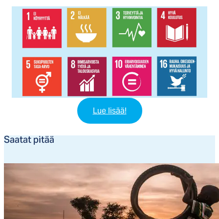
Lue lisää!
Saa­tat pi­tää