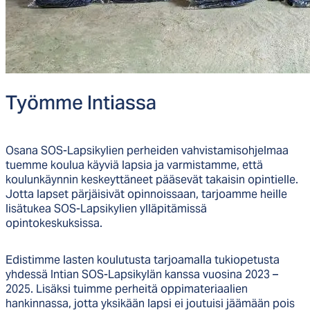
Työm­me In­tias­sa
Osana SOS-Lapsikylien perheiden vahvistamisohjelmaa
tuemme koulua käyviä lapsia ja varmistamme, että
koulunkäynnin keskeyttäneet pääsevät takaisin opintielle.
Jotta lapset pärjäisivät opinnoissaan, tarjoamme heille
lisätukea SOS-Lapsikylien ylläpitämissä
opintokeskuksissa.
Edistimme lasten koulutusta tarjoamalla tukiopetusta
yhdessä Intian SOS-Lapsikylän kanssa vuosina 2023 –
2025. Lisäksi tuimme perheitä oppimateriaalien
hankinnassa, jotta yksikään lapsi ei joutuisi jäämään pois