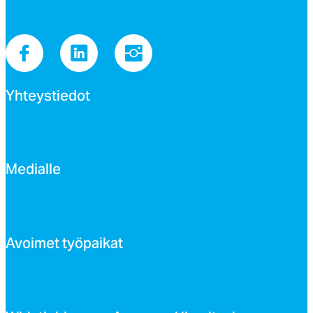
Yh­teys­tie­dot
Me­dial­le
Avoi­met työ­pai­kat