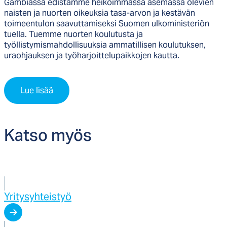
Gambiassa
edistämme heikoimmassa asemassa olevien
naisten ja nuorten oikeuksia tasa-arvon ja kestävän
toimeentulon saavuttamiseksi
Suome
n
ulkoministeriön
tuella
.
Tuemme
nuorten koulutusta ja
työllistymismahdollisuuksia ammatillisen koulutuksen,
uraohjauksen ja työharjoittelupaikkojen kautta.
Lue lisää
Kat­so myös
Yritysyhteistyö