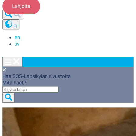
Lahjoita
FI
en
sv
Hae SOS-Lapsikylän sivustolta
Mitä haet?
Mitä
haet?
Etusivu
/
Työmme
/
Tuemme maailmalla
/
Kehitysyhteistyö
/
Intia