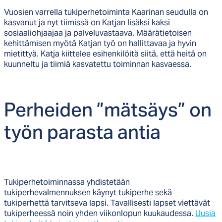
Vuosien varrella tukiperhetoiminta Kaarinan seudulla on
kasvanut ja nyt tiimissä on Katjan lisäksi kaksi
sosiaaliohjaajaa ja palveluvastaava. Määrätietoisen
kehittämisen myötä Katjan työ on hallittavaa ja hyvin
mietittyä. Katja kiittelee esihenkilöitä siitä, että heitä on
kuunneltu ja tiimiä kasvatettu toiminnan kasvaessa.
Per­hei­den ”mät­säys” on
työn pa­ras­ta an­tia
Tukiperhetoiminnassa yhdistetään
tukiperhevalmennuksen käynyt tukiperhe sekä
tukiperhettä tarvitseva lapsi. Tavallisesti lapset viettävät
tukiperheessä noin yhden viikonlopun kuukaudessa.
Uusia