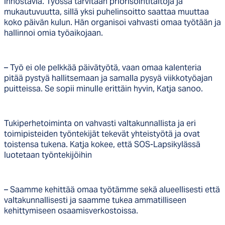
innostavia. Työssä tarvitaan priorisointitaitoja ja
mukautuvuutta, sillä yksi puhelinsoitto saattaa muuttaa
koko päivän kulun. Hän organisoi vahvasti omaa työtään ja
hallinnoi omia työaikojaan.
– Työ ei ole pelkkää päivätyötä, vaan omaa kalenteria
pitää pystyä hallitsemaan ja samalla pysyä viikkotyöajan
puitteissa. Se sopii minulle erittäin hyvin, Katja sanoo.
Tukiperhetoiminta on vahvasti valtakunnallista ja eri
toimipisteiden työntekijät tekevät yhteistyötä ja ovat
toistensa tukena. Katja kokee, että SOS-Lapsikylässä
luotetaan työntekijöihin
– Saamme kehittää omaa työtämme sekä alueellisesti että
valtakunnallisesti ja saamme tukea ammatilliseen
kehittymiseen osaamisverkostoissa.