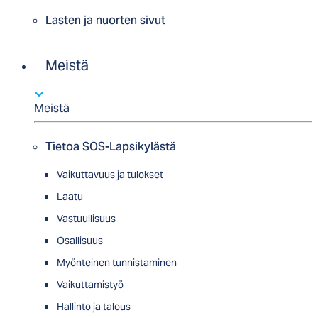
Lasten ja nuorten sivut
Meistä
Meistä
Tietoa SOS-Lapsikylästä
Vaikuttavuus ja tulokset
Laatu
Vastuullisuus
Osallisuus
Myön­tei­nen tun­nis­ta­minen
Vaikuttamistyö
Hallinto ja talous