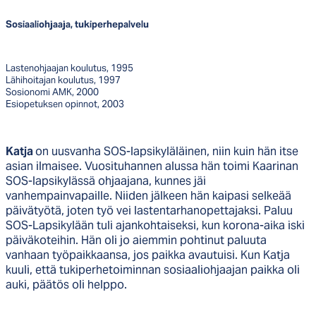
Sosiaaliohjaaja, tukiperhepalvelu
Lastenohjaajan koulutus, 1995
Lähihoitajan koulutus, 1997
Sosionomi AMK, 2000
Esiopetuksen opinnot, 2003
Katja
on uusvanha SOS-lapsikyläläinen, niin kuin hän itse
asian ilmaisee. Vuosituhannen alussa hän toimi Kaarinan
SOS-lapsikylässä ohjaajana, kunnes jäi
vanhempainvapaille. Niiden jälkeen hän kaipasi selkeää
päivätyötä, joten työ vei lastentarhanopettajaksi. Paluu
SOS-Lapsikylään tuli ajankohtaiseksi, kun korona-aika iski
päiväkoteihin. Hän oli jo aiemmin pohtinut paluuta
vanhaan työpaikkaansa, jos paikka avautuisi. Kun Katja
kuuli, että tukiperhetoiminnan sosiaaliohjaajan paikka oli
auki, päätös oli helppo.