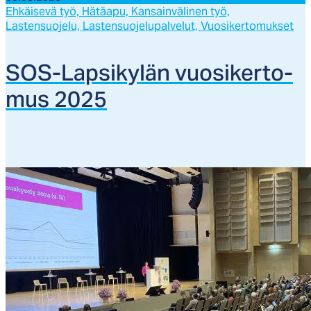
Ehkäisevä työ,
Hätäapu,
Kansainvälinen työ,
Lastensuojelu,
Lastensuojelupalvelut,
Vuosikertomukset
SOS-Lap­si­ky­län vuo­si­ker­to­
mus 2025