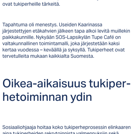
ovat tukiperheille tärkeitä.
Tapahtuma oli menestys. Useiden Kaarinassa
järjestettyjen etäkahvien jälkeen tapa alkoi levitä muillekin
paikkakunnille. Nykyään SOS-Lapsikylän Tupe Café on
valtakunnallinen toimintamalli, joka järjestetään kaksi
kertaa vuodessa – keväällä ja syksyllä. Tukiperheet ovat
tervetulleita mukaan kaikkialta Suomesta.
Oi­kea-ai­kai­suus tu­ki­per­
he­toi­min­nan ydin
Sosiaaliohjaaja hoitaa koko tukiperheprosessin elinkaaren
aina tukiperheiden rekrytoinnista valmennuksiin sekä