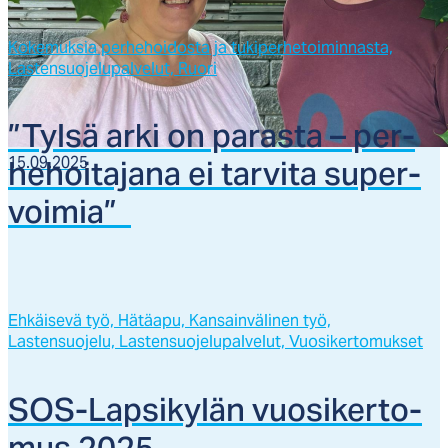
Kokemuksia perhehoidosta ja tukiperhetoiminnasta,
Lastensuojelupalvelut,
Ruori
”Tyl­sä ar­ki on pa­ras­ta – per­
he­hoi­ta­ja­na ei tar­vi­ta su­per­
15.09.2025
voi­mia”
Ehkäisevä työ,
Hätäapu,
Kansainvälinen työ,
Lastensuojelu,
Lastensuojelupalvelut,
Vuosikertomukset
SOS-Lap­si­ky­län vuo­si­ker­to­