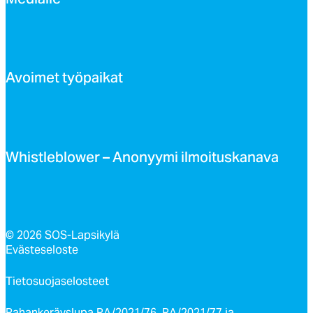
Me­dial­le
Avoi­met työ­pai­kat
Whist­leb­lo­wer – Ano­nyy­mi il­moi­tus­ka­na­va
© 2026 SOS-Lapsikylä
Evästeseloste
Tietosuojaselosteet
Rahankeräyslupa RA/2021/76, RA/2021/77 ja