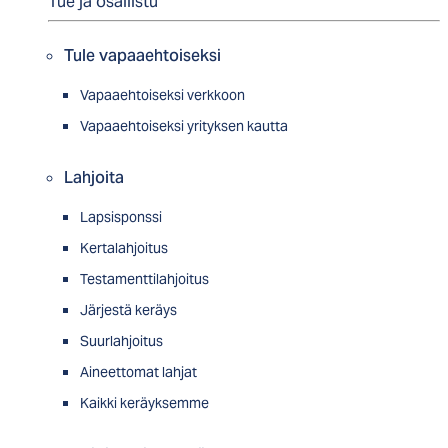
Tue ja osallistu
Tule vapaaehtoiseksi
Vapaaehtoiseksi verkkoon
Vapaaehtoiseksi yrityksen kautta
Lahjoita
Lapsisponssi
Kertalahjoitus
Testamenttilahjoitus
Järjestä keräys
Suurlahjoitus
Aineettomat lahjat
Kaikki keräyksemme