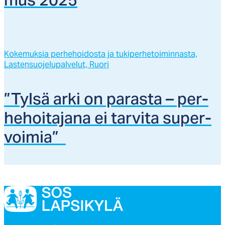
mus 2025
Kokemuksia perhehoidosta ja tukiperhetoiminnasta,
Lastensuojelupalvelut,
Ruori
”Tyl­sä ar­ki on pa­ras­ta – per­
he­hoi­ta­ja­na ei tar­vi­ta su­per­
voi­mia”