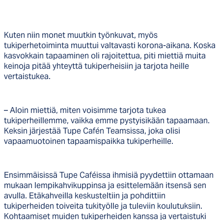
Kuten niin monet muutkin työnkuvat, myös
tukiperhetoiminta muuttui valtavasti korona-aikana. Koska
kasvokkain tapaaminen oli rajoitettua, piti miettiä muita
keinoja pitää yhteyttä tukiperheisiin ja tarjota heille
vertaistukea.
– Aloin miettiä, miten voisimme tarjota tukea
tukiperheillemme, vaikka emme pystyisikään tapaamaan.
Keksin järjestää Tupe Cafén Teamsissa, joka olisi
vapaamuotoinen tapaamispaikka tukiperheille.
Ensimmäisissä Tupe Caféissa ihmisiä pyydettiin ottamaan
mukaan lempikahvikuppinsa ja esittelemään itsensä sen
avulla. Etäkahveilla keskusteltiin ja pohdittiin
tukiperheiden toiveita tukityölle ja tuleviin koulutuksiin.
Kohtaamiset muiden tukiperheiden kanssa ja vertaistuki