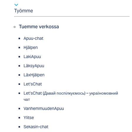
Työmme
Tuemme verkossa
Apuu-chat
Hjälpen
LakiApuu
LäksyApuu
LäxHjälpen
Let’sChat
Let’sChat (Давай поспілкуємось) – україномовний
чат
VanhemmuudenApuu
Ylitse
Sekasin-chat