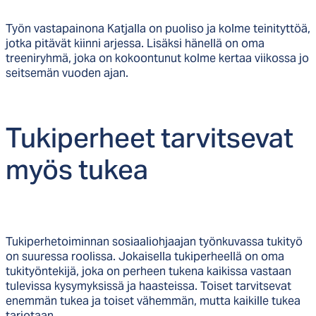
Työn vastapainona Katjalla on puoliso ja kolme teinityttöä,
jotka pitävät kiinni arjessa. Lisäksi hänellä on oma
treeniryhmä, joka on kokoontunut kolme kertaa viikossa jo
seitsemän vuoden ajan.
Tu­ki­per­heet tar­vit­se­vat
myös tu­kea
Tukiperhetoiminnan sosiaaliohjaajan työnkuvassa tukityö
on suuressa roolissa. Jokaisella tukiperheellä on oma
tukityöntekijä, joka on perheen tukena kaikissa vastaan
tulevissa kysymyksissä ja haasteissa. Toiset tarvitsevat
enemmän tukea ja toiset vähemmän, mutta kaikille tukea
tarjotaan.