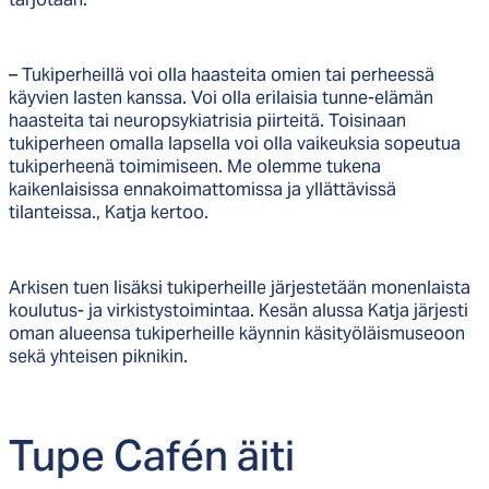
– Tukiperheillä voi olla haasteita omien tai perheessä
käyvien lasten kanssa. Voi olla erilaisia tunne-elämän
haasteita tai neuropsykiatrisia piirteitä. Toisinaan
tukiperheen omalla lapsella voi olla vaikeuksia sopeutua
tukiperheenä toimimiseen. Me olemme tukena
kaikenlaisissa ennakoimattomissa ja yllättävissä
tilanteissa., Katja kertoo.
Arkisen tuen lisäksi tukiperheille järjestetään monenlaista
koulutus- ja virkistystoimintaa. Kesän alussa Katja järjesti
oman alueensa tukiperheille käynnin käsityöläismuseoon
sekä yhteisen piknikin.
Tu­pe Cafén äi­ti