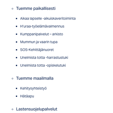
Tuemme paikallisesti
Aikaa lapselle -aikuiskaveritoiminta
H’uraa-työelämävalmennus
Kumppanipalvelut – arkisto
Mummun ja vaarin tupa
SOS-Kehittäjänuoret
Unelmista totta -harrastustuki
Unelmista totta -opiskelutuki
Tuemme maailmalla
Kehitysyhteistyö
Hätäapu
Lastensuojelupalvelut