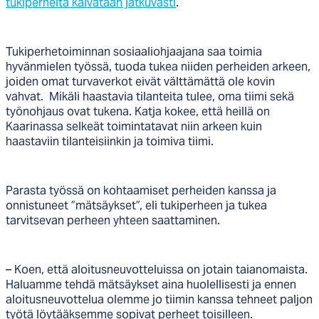
tukiperheitä kaivataan jatkuvasti
.
Tukiperhetoiminnan sosiaaliohjaajana saa toimia
hyvänmielen työssä, tuoda tukea niiden perheiden arkeen,
joiden omat turvaverkot eivät välttämättä ole kovin
vahvat. Mikäli haastavia tilanteita tulee, oma tiimi sekä
työnohjaus ovat tukena. Katja kokee, että heillä on
Kaarinassa selkeät toimintatavat niin arkeen kuin
haastaviin tilanteisiinkin ja toimiva tiimi.
Parasta työssä on kohtaamiset perheiden kanssa ja
onnistuneet ”mätsäykset”, eli tukiperheen ja tukea
tarvitsevan perheen yhteen saattaminen.
– Koen, että aloitusneuvotteluissa on jotain taianomaista.
Haluamme tehdä mätsäykset aina huolellisesti ja ennen
aloitusneuvottelua olemme jo tiimin kanssa tehneet paljon
työtä löytääksemme sopivat perheet toisilleen.