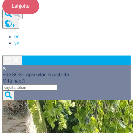
Lahjoita
FI
en
sv
Hae SOS-Lapsikylän sivustolta
Mitä haet?
Mitä
haet?