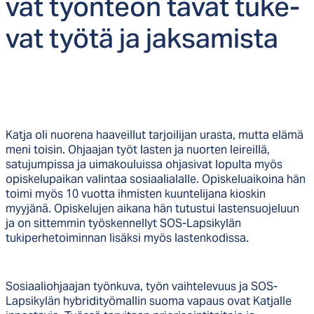
vat työn­teon ta­vat tu­ke­
vat työ­tä ja jak­sa­mis­ta
Katja oli nuorena haaveillut tarjoilijan urasta, mutta elämä
meni toisin. Ohjaajan työt lasten ja nuorten leireillä,
satujumpissa ja uimakouluissa ohjasivat lopulta myös
opiskelupaikan valintaa sosiaalialalle. Opiskeluaikoina hän
toimi myös 10 vuotta ihmisten kuuntelijana kioskin
myyjänä. Opiskelujen aikana hän tutustui lastensuojeluun
ja on sittemmin työskennellyt SOS-Lapsikylän
tukiperhetoiminnan lisäksi myös lastenkodissa.
Sosiaaliohjaajan työnkuva, työn vaihtelevuus ja SOS-
Lapsikylän hybridityömallin suoma vapaus ovat Katjalle