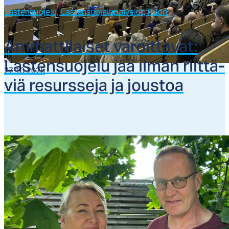
Lastensuojelu,
Lastensuojelupalvelut,
Ruori
Am­mat­ti­lai­set va­roit­ta­vat:
Las­ten­suo­je­lu jää il­man riit­tä­
27.10.2025
viä re­surs­se­ja ja jous­toa