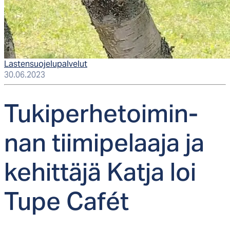
Lastensuojelupalvelut
30.06.2023
Tu­ki­per­he­toi­min­
nan tii­mi­pe­laa­ja ja
ke­hit­tä­jä Kat­ja loi
Tu­pe Cafét