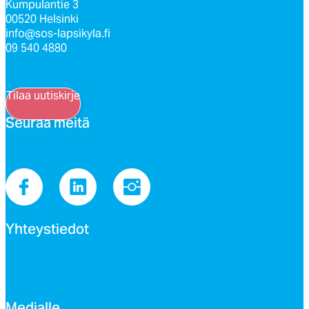
Kumpulantie 3
00520 Helsinki
info@sos-lapsikyla.fi
09 540 4880
Tilaa uutiskirje
Seu­raa mei­tä
Yh­teys­tie­dot