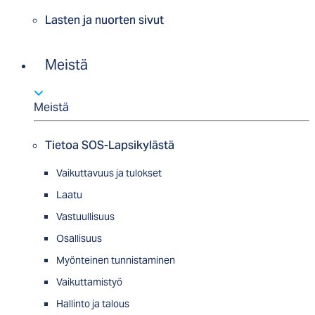
Lasten ja nuorten sivut
Meistä
Meistä
Tietoa SOS-Lapsikylästä
Vaikuttavuus ja tulokset
Laatu
Vastuullisuus
Osallisuus
Myön­tei­nen tun­nis­ta­minen
Vaikuttamistyö
Hallinto ja talous