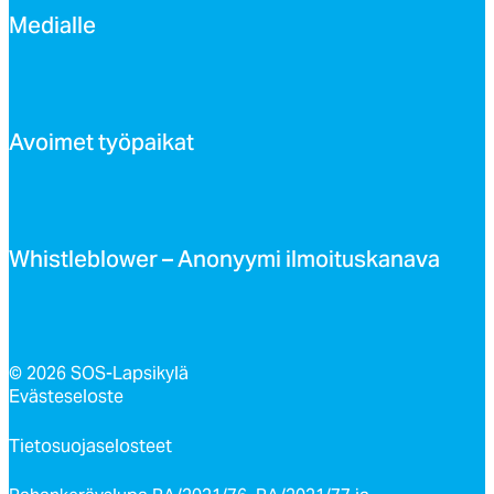
Me­dial­le
Avoi­met työ­pai­kat
Whist­leb­lo­wer – Ano­nyy­mi il­moi­tus­ka­na­va
© 2026 SOS-Lapsikylä
Evästeseloste
Tietosuojaselosteet