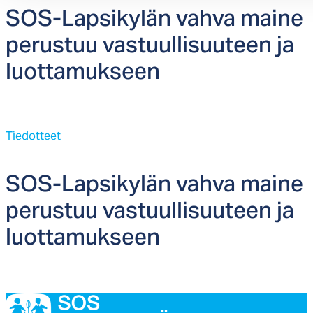
SOS-Lap­si­ky­län vah­va mai­ne
pe­rus­tuu vas­tuul­li­suu­teen ja
luot­ta­muk­seen
Tiedotteet
SOS-Lap­si­ky­län vah­va mai­ne
pe­rus­tuu vas­tuul­li­suu­teen ja
luot­ta­muk­seen