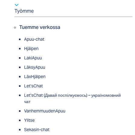
Työmme
Tuemme verkossa
Apuu-chat
Hjälpen
LakiApuu
LäksyApuu
LäxHjälpen
Let’sChat
Let’sChat (Давай поспілкуємось) – україномовний
чат
VanhemmuudenApuu
Ylitse
Sekasin-chat