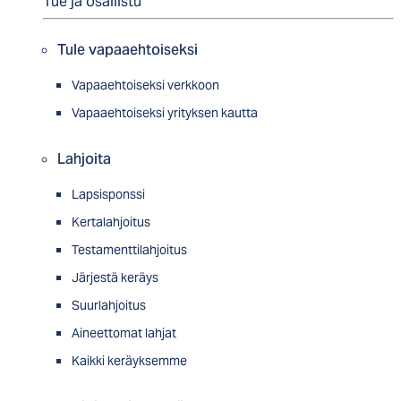
Tue ja osallistu
Tule vapaaehtoiseksi
Vapaaehtoiseksi verkkoon
Vapaaehtoiseksi yrityksen kautta
Lahjoita
Lapsisponssi
Kertalahjoitus
Testamenttilahjoitus
Järjestä keräys
Suurlahjoitus
Aineettomat lahjat
Kaikki keräyksemme