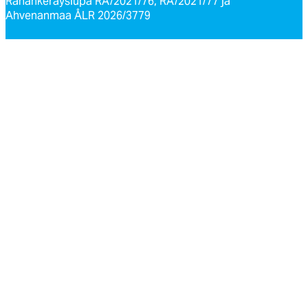
Rahankeräyslupa RA/2021/76, RA/2021/77 ja
Ahvenanmaa ÅLR 2026/3779