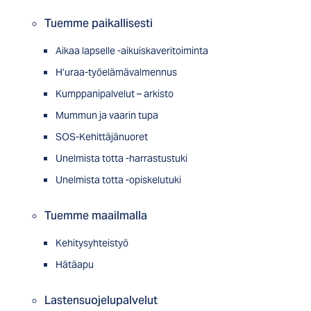
Tuemme paikallisesti
Aikaa lapselle -aikuiskaveritoiminta
H’uraa-työelämävalmennus
Kumppanipalvelut – arkisto
Mummun ja vaarin tupa
SOS-Kehittäjänuoret
Unelmista totta -harrastustuki
Unelmista totta -opiskelutuki
Tuemme maailmalla
Kehitysyhteistyö
Hätäapu
Lastensuojelupalvelut