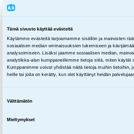
Lahjoita
FI
Tämä sivusto käyttää evästeitä
en
Käytämme evästeitä tarjoamamme sisällön ja mainosten räät
sv
sosiaalisen median ominaisuuksien tukemiseen ja kävijäm
analysoimiseen. Lisäksi jaamme sosiaalisen median, mainos
analytiikka-alan kumppaneillemme tietoja siitä, miten käytä
Kumppanimme voivat yhdistää näitä tietoja muihin tietoihin, jo
heille tai joita on kerätty, kun olet käyttänyt heidän palvelujaa
Hae SOS-Lapsikylän sivustolta
Mitä haet?
Mitä
haet?
Suostumuksen
Välttämätön
valinta
Etusivu
/
maine
Mieltymykset
mai­ne