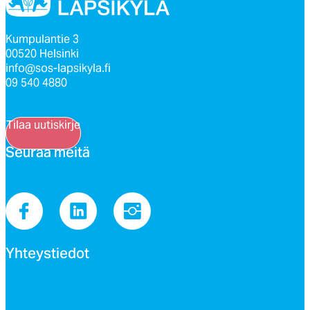
Kumpulantie 3
00520 Helsinki
info@sos-lapsikyla.fi
09 540 4880
Tilaa uutiskirje
Seu­raa mei­tä
Yh­teys­tie­dot