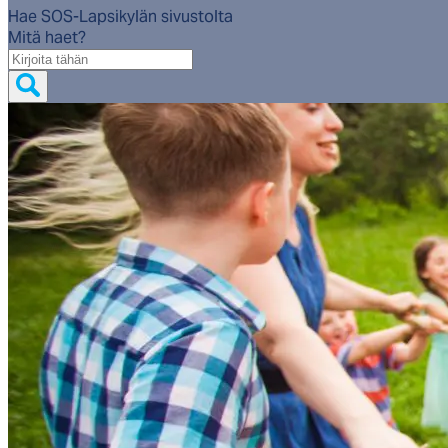
Hae SOS-Lapsikylän sivustolta
Mitä haet?
Mitä
haet?