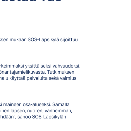
sen mukaan SOS-Lapsikylä sijoittuu
orkeimmaksi yksittäiseksi vahvuudeksi.
yönantajamielikuvasta. Tutkimuksen
lu käyttää palveluita sekä valmius
si maineen osa-alueeksi. Samalla
kainen lapsen, nuoren, vanhemman,
nähdään”, sanoo SOS-Lapsikylän