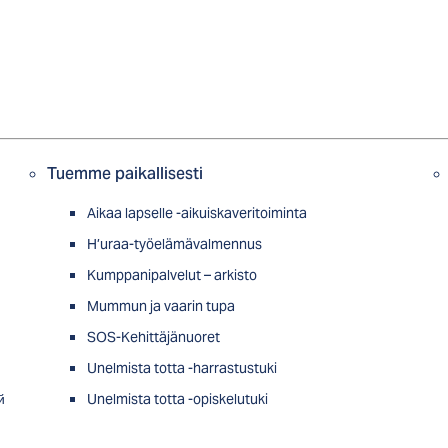
Tuemme paikallisesti
Aikaa lapselle -aikuiskaveritoiminta
H’uraa-työelämävalmennus
Kumppanipalvelut – arkisto
Mummun ja vaarin tupa
SOS-Kehittäjänuoret
Unelmista totta -harrastustuki
й
Unelmista totta -opiskelutuki