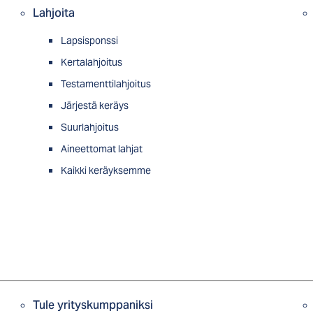
Lahjoita
Lapsisponssi
Kertalahjoitus
Testamenttilahjoitus
Järjestä keräys
Suurlahjoitus
Aineettomat lahjat
Kaikki keräyksemme
Tule yrityskumppaniksi