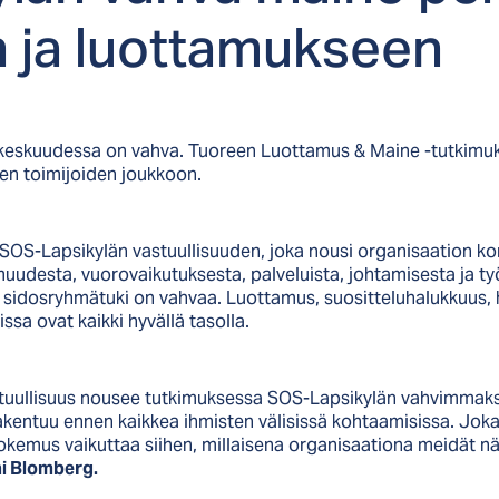
en ja luot­ta­muk­seen
keskuudessa on vahva. Tuoreen Luottamus & Maine -tutkimuk
ien toimijoiden joukkoon.
t SOS-Lapsikylän vastuullisuuden, joka nousi organisaation k
muudesta, vuorovaikutuksesta, palveluista, johtamisesta ja t
dosryhmätuki on vahvaa. Luottamus, suositteluhalukkuus, ha
ssa ovat kaikki hyvällä tasolla.
 vastuullisuus nousee tutkimuksessa SOS-Lapsikylän vahvimmak
rakentuu ennen kaikkea ihmisten välisissä kohtaamisissa. Jo
kokemus vaikuttaa siihen, millaisena organisaationa meidät 
i Blomberg.