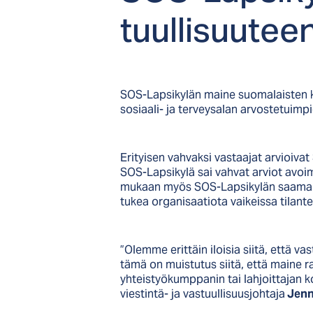
tuul­li­suu­te
SOS-Lapsikylän maine suomalaisten 
sosiaali- ja terveysalan arvostetuimp
Erityisen vahvaksi vastaajat arvioiva
SOS-Lapsikylä sai vahvat arviot avoi
mukaan myös SOS-Lapsikylän saama si
tukea organisaatiota vaikeissa tilantei
”Olemme erittäin iloisia siitä, että
tämä on muistutus siitä, että maine 
yhteistyökumppanin tai lahjoittajan 
viestintä- ja vastuullisuusjohtaja
Jenn