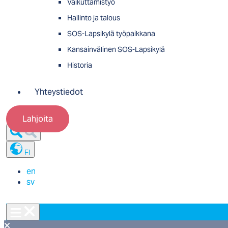
Vaikuttamistyö
Hallinto ja talous
SOS-Lapsikylä työpaikkana
Kansainvälinen SOS-Lapsikylä
Historia
Yhteystiedot
Lahjoita
FI
en
sv