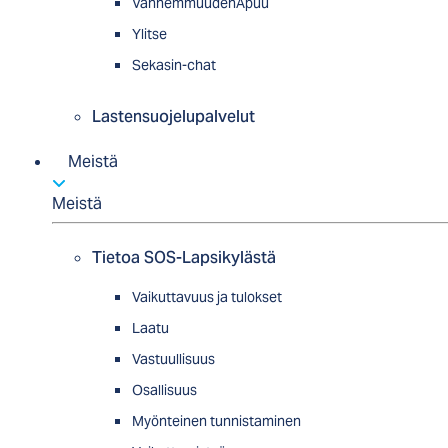
VanhemmuudenApuu
Ylitse
Sekasin-chat
Lastensuojelupalvelut
Meistä
Meistä
Tietoa SOS-Lapsikylästä
Vaikuttavuus ja tulokset
Laatu
Vastuullisuus
Osallisuus
Myön­tei­nen tun­nis­ta­minen