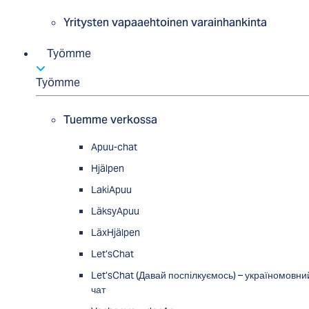
Yritysten vapaaehtoinen varainhankinta
Työmme
Työmme
Tuemme verkossa
Apuu-chat
Hjälpen
LakiApuu
LäksyApuu
LäxHjälpen
Let’sChat
Let’sChat (Давай поспілкуємось) – україномовни
чат