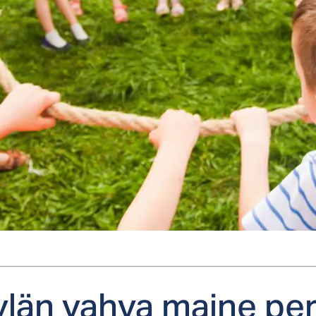
­län vah­va mai­ne pe­