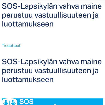
SOS-Lap­si­ky­län vah­va mai­ne
pe­rus­tuu vas­tuul­li­suu­teen ja
luot­ta­muk­seen
Tiedotteet
SOS-Lap­si­ky­län vah­va mai­ne
pe­rus­tuu vas­tuul­li­suu­teen ja
luot­ta­muk­seen