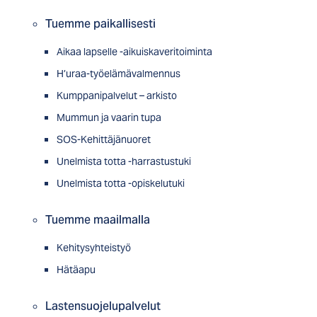
Tuemme paikallisesti
Aikaa lapselle -aikuiskaveritoiminta
H’uraa-työelämävalmennus
Kumppanipalvelut – arkisto
Mummun ja vaarin tupa
SOS-Kehittäjänuoret
Unelmista totta -harrastustuki
Unelmista totta -opiskelutuki
Tuemme maailmalla
Kehitysyhteistyö
Hätäapu
Lastensuojelupalvelut