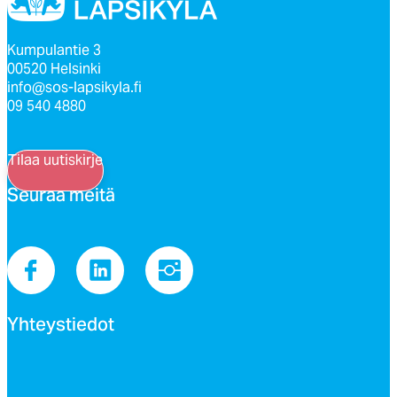
Kumpulantie 3
00520 Helsinki
info@sos-lapsikyla.fi
09 540 4880
Tilaa uutiskirje
Seu­raa mei­tä
Yh­teys­tie­dot