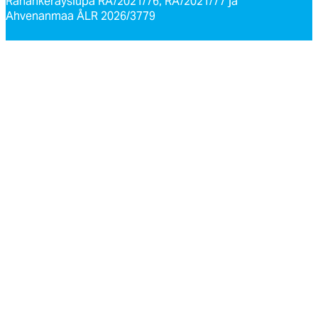
Rahankeräyslupa RA/2021/76, RA/2021/77 ja
Ahvenanmaa ÅLR 2026/3779