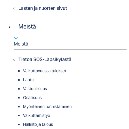
Lasten ja nuorten sivut
Meistä
Meistä
Tietoa SOS-Lapsikylästä
Vaikuttavuus ja tulokset
Laatu
Vastuullisuus
Osallisuus
Myön­tei­nen tun­nis­ta­minen
Vaikuttamistyö
Hallinto ja talous