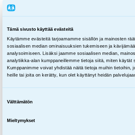
Lahjoita
FI
Tämä sivusto käyttää evästeitä
en
Käytämme evästeitä tarjoamamme sisällön ja mainosten räät
sv
sosiaalisen median ominaisuuksien tukemiseen ja kävijäm
analysoimiseen. Lisäksi jaamme sosiaalisen median, mainos
analytiikka-alan kumppaneillemme tietoja siitä, miten käytä
Kumppanimme voivat yhdistää näitä tietoja muihin tietoihin, jo
heille tai joita on kerätty, kun olet käyttänyt heidän palvelujaa
Hae SOS-Lapsikylän sivustolta
Mitä haet?
Mitä
haet?
Suostumuksen
Välttämätön
valinta
Etusivu
/
Luottamus
Mieltymykset
Luot­ta­mus