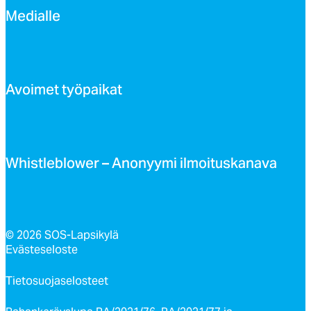
Me­dial­le
Avoi­met työ­pai­kat
Whist­leb­lo­wer – Ano­nyy­mi il­moi­tus­ka­na­va
© 2026 SOS-Lapsikylä
Evästeseloste
Tietosuojaselosteet