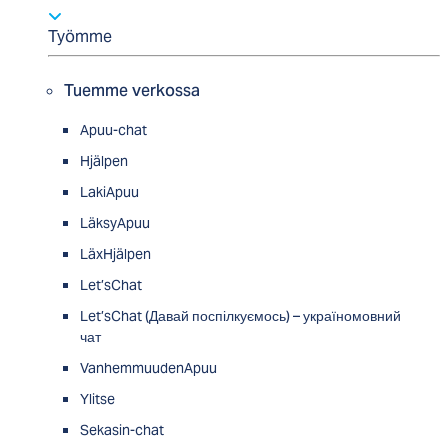
Työmme
Tuemme verkossa
Apuu-chat
Hjälpen
LakiApuu
LäksyApuu
LäxHjälpen
Let’sChat
Let’sChat (Давай поспілкуємось) – україномовний
чат
VanhemmuudenApuu
Ylitse
Sekasin-chat