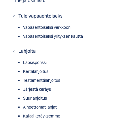
Tue ja osallistu
Tule vapaaehtoiseksi
Vapaaehtoiseksi verkkoon
Vapaaehtoiseksi yrityksen kautta
Lahjoita
Lapsisponssi
Kertalahjoitus
Testamenttilahjoitus
Järjestä keräys
Suurlahjoitus
Aineettomat lahjat
Kaikki keräyksemme