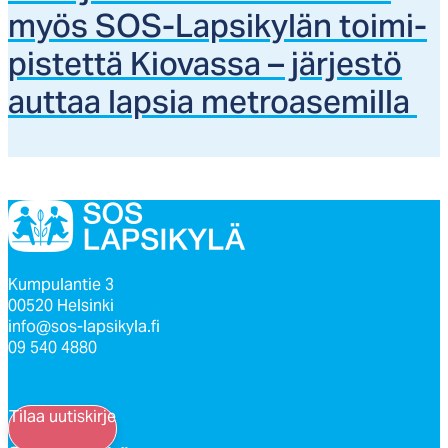
myös SOS-Lap­si­ky­län toi­mi­
pis­tet­tä Kio­vas­sa – jär­jes­tö
aut­taa lap­sia met­roa­se­mil­la
Kumpulantie 3
00520 Helsinki
info@sos-lapsikyla.fi
09 540 4880
Tilaa uutiskirje