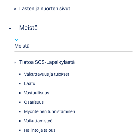
Lasten ja nuorten sivut
Meistä
Meistä
Tietoa SOS-Lapsikylästä
Vaikuttavuus ja tulokset
Laatu
Vastuullisuus
Osallisuus
Myön­tei­nen tun­nis­ta­minen
Vaikuttamistyö
Hallinto ja talous