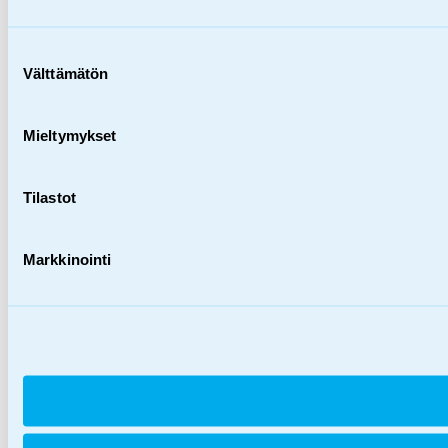
Suostumuksen
Välttämätön
valinta
Mieltymykset
Tilastot
Markkinointi