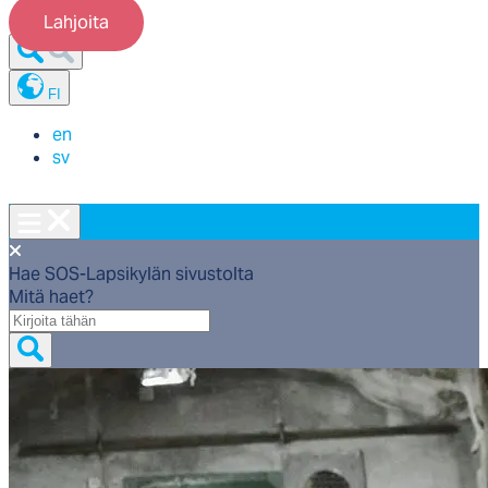
Lahjoita
FI
en
sv
Hae SOS-Lapsikylän sivustolta
Mitä haet?
Mitä
haet?