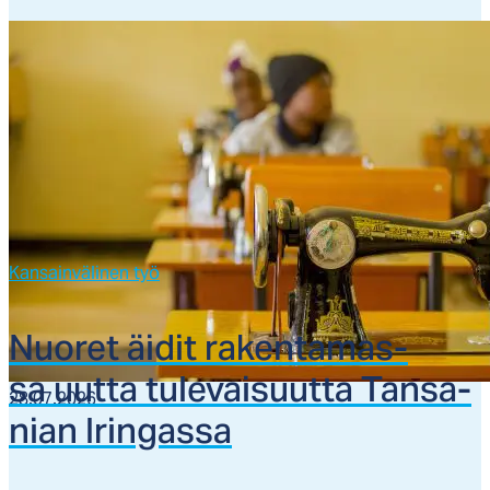
Kansainvälinen työ
Nuo­ret äi­dit ra­ken­ta­mas­
sa uut­ta tu­le­vai­suut­ta Tan­sa­
28.07.2026
nian Irin­gas­sa