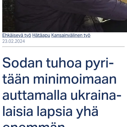
Ehkäisevä työ
Hätäapu
Kansainvälinen työ
23.02.2024
So­dan tu­hoa py­ri­
tään mi­ni­moi­maan
aut­ta­mal­la uk­rai­na­
lai­sia lap­sia yhä