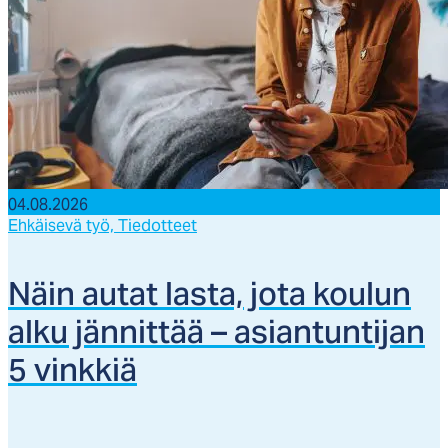
04.08.2026
Ehkäisevä työ,
Tiedotteet
Näin au­tat las­ta, jo­ta kou­lun
al­ku jän­nit­tää – asian­tun­ti­jan
5 vink­kiä