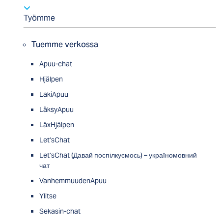
Työmme
Tuemme verkossa
Apuu-chat
Hjälpen
LakiApuu
LäksyApuu
LäxHjälpen
Let’sChat
Let’sChat (Давай поспілкуємось) – україномовний
чат
VanhemmuudenApuu
Ylitse
Sekasin-chat