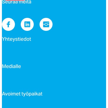
Seu­raa mei­tä
Yh­teys­tie­dot
Me­dial­le
Avoi­met työ­pai­kat