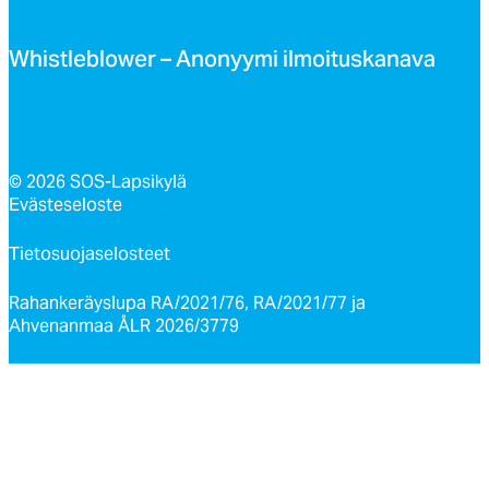
Whist­leb­lo­wer – Ano­nyy­mi il­moi­tus­ka­na­va
© 2026 SOS-Lapsikylä
Evästeseloste
Tietosuojaselosteet
Rahankeräyslupa RA/2021/76, RA/2021/77 ja
Ahvenanmaa ÅLR 2026/3779