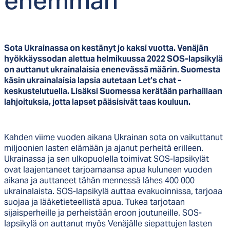
enem­män
Sota Ukrainassa on kestänyt jo kaksi vuotta. Venäjän
hyökkäyssodan alettua helmikuussa 2022 SOS-lapsikylä
on auttanut ukrainalaisia enenevässä määrin. Suomesta
käsin ukrainalaisia lapsia autetaan Let’s chat -
keskustelutuella. Lisäksi Suomessa kerätään parhaillaan
lahjoituksia, jotta lapset pääsisivät taas kouluun.
Kahden viime vuoden aikana Ukrainan sota on vaikuttanut
miljoonien lasten elämään ja ajanut perheitä erilleen.
Ukrainassa ja sen ulkopuolella toimivat SOS-lapsikylät
ovat laajentaneet tarjoamaansa apua kuluneen vuoden
aikana ja auttaneet tähän mennessä lähes 400 000
ukrainalaista. SOS-lapsikylä auttaa evakuoinnissa, tarjoaa
suojaa ja lääketieteellistä apua. Tukea tarjotaan
sijaisperheille ja perheistään eroon joutuneille. SOS-
lapsikylä on auttanut myös Venäjälle siepattujen lasten