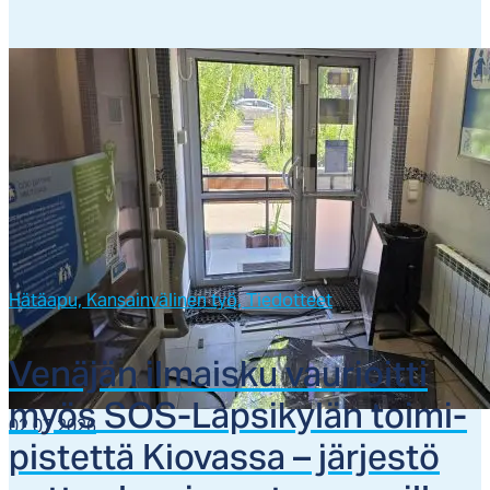
Hätäapu,
Kansainvälinen työ,
Tiedotteet
Ve­nä­jän il­mais­ku vau­rioit­ti
myös SOS-Lap­si­ky­län toi­mi­
02.07.2026
pis­tet­tä Kio­vas­sa – jär­jes­tö