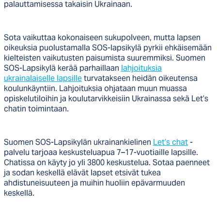
palauttamisessa takaisin Ukrainaan.
Sota vaikuttaa kokonaiseen sukupolveen, mutta lapsen
oikeuksia puolustamalla SOS-lapsikylä pyrkii ehkäisemään
kielteisten vaikutusten paisumista suuremmiksi. Suomen
SOS-Lapsikylä kerää parhaillaan
lahjoituksia
ukrainalaiselle lapsille
turvatakseen heidän oikeutensa
koulunkäyntiin. Lahjoituksia ohjataan muun muassa
opiskelutiloihin ja koulutarvikkeisiin Ukrainassa sekä Let’s
chatin toimintaan.
Suomen SOS-Lapsikylän ukrainankielinen
Let’s chat
-
palvelu tarjoaa keskusteluapua 7–17-vuotiaille lapsille.
Chatissa on käyty jo yli 3800 keskustelua. Sotaa paenneet
ja sodan keskellä elävät lapset etsivät tukea
ahdistuneisuuteen ja muihin huoliin epävarmuuden
keskellä.