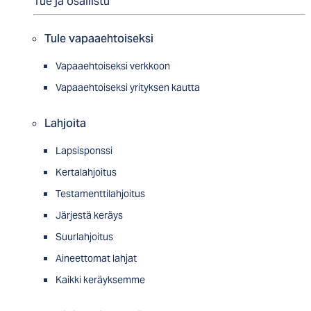
Tue ja osallistu
Tule vapaaehtoiseksi
Vapaaehtoiseksi verkkoon
Vapaaehtoiseksi yrityksen kautta
Lahjoita
Lapsisponssi
Kertalahjoitus
Testamenttilahjoitus
Järjestä keräys
Suurlahjoitus
Aineettomat lahjat
Kaikki keräyksemme