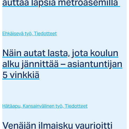
aut­taa lap­sia met­roa­se­mil­la
Ehkäisevä työ,
Tiedotteet
Näin au­tat las­ta, jo­ta kou­lun
al­ku jän­nit­tää – asian­tun­ti­jan
5 vink­kiä
Hätäapu,
Kansainvälinen työ,
Tiedotteet
Ve­nä­jän il­mais­ku vau­rioit­ti