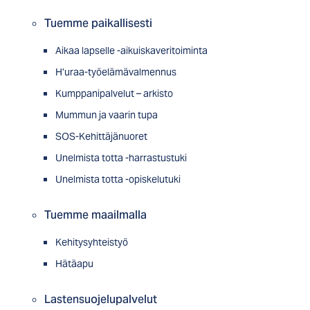
Tuemme paikallisesti
Aikaa lapselle -aikuiskaveritoiminta
H’uraa-työelämävalmennus
Kumppanipalvelut – arkisto
Mummun ja vaarin tupa
SOS-Kehittäjänuoret
Unelmista totta -harrastustuki
Unelmista totta -opiskelutuki
Tuemme maailmalla
Kehitysyhteistyö
Hätäapu
Lastensuojelupalvelut