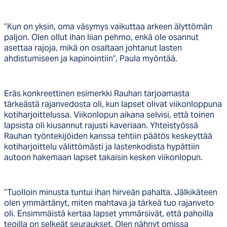
”Kun on yksin, oma väsymys vaikuttaa arkeen älyttömän
paljon. Olen ollut ihan liian pehmo, enkä ole osannut
asettaa rajoja, mikä on osaltaan johtanut lasten
ahdistumiseen ja kapinointiin”, Paula myöntää.
Eräs konkreettinen esimerkki Rauhan tarjoamasta
tärkeästä rajanvedosta oli, kun lapset olivat viikonloppuna
kotiharjoittelussa. Viikonlopun aikana selvisi, että toinen
lapsista oli kiusannut rajusti kaveriaan. Yhteistyössä
Rauhan työntekijöiden kanssa tehtiin päätös keskeyttää
kotiharjoittelu välittömästi ja lastenkodista hypättiin
autoon hakemaan lapset takaisin kesken viikonlopun.
”Tuolloin minusta tuntui ihan hirveän pahalta. Jälkikäteen
olen ymmärtänyt, miten mahtava ja tärkeä tuo rajanveto
oli. Ensimmäistä kertaa lapset ymmärsivät, että pahoilla
teoilla on selkeät seuraukset. Olen nähnyt omissa