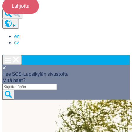
Lahjoita
FI
en
sv
Hae SOS-Lapsikylän sivustolta
Mitä haet?
Mitä
haet?