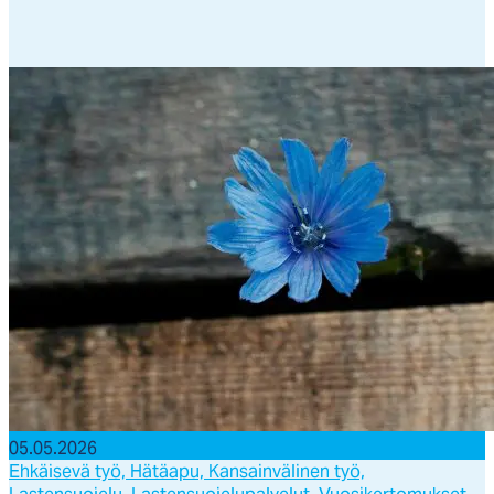
05.05.2026
Ehkäisevä työ,
Hätäapu,
Kansainvälinen työ,