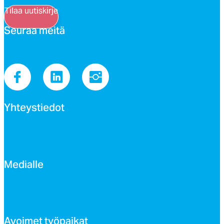
Tilaa uutiskirje
Seu­raa mei­tä
Yh­teys­tie­dot
Me­dial­le
Avoi­met työ­pai­kat