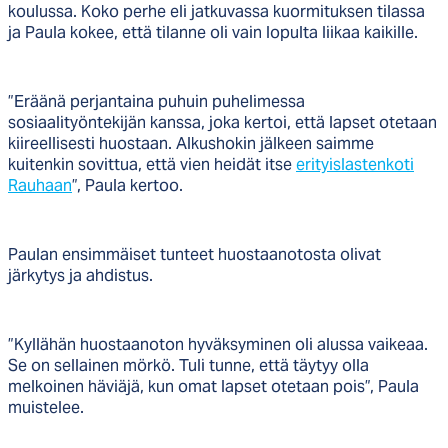
koulussa. Koko perhe eli jatkuvassa kuormituksen tilassa
ja Paula kokee, että tilanne oli vain lopulta liikaa kaikille.
”Eräänä perjantaina puhuin puhelimessa
sosiaalityöntekijän kanssa, joka kertoi, että lapset otetaan
kiireellisesti huostaan. Alkushokin jälkeen saimme
kuitenkin sovittua, että vien heidät itse
erityislastenkoti
Rauhaan
”, Paula kertoo.
Paulan ensimmäiset tunteet huostaanotosta olivat
järkytys ja ahdistus.
”Kyllähän huostaanoton hyväksyminen oli alussa vaikeaa.
Se on sellainen mörkö. Tuli tunne, että täytyy olla
melkoinen häviäjä, kun omat lapset otetaan pois”, Paula
muistelee.