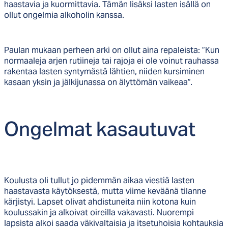
haastavia ja kuormittavia. Tämän lisäksi lasten isällä on
ollut ongelmia alkoholin kanssa.
Paulan mukaan perheen arki on ollut aina repaleista: ”Kun
normaaleja arjen rutiineja tai rajoja ei ole voinut rauhassa
rakentaa lasten syntymästä lähtien, niiden kursiminen
kasaan yksin ja jälkijunassa on älyttömän vaikeaa”.
On­gel­mat ka­sau­tu­vat
Koulusta oli tullut jo pidemmän aikaa viestiä lasten
haastavasta käytöksestä, mutta viime keväänä tilanne
kärjistyi. Lapset olivat ahdistuneita niin kotona kuin
koulussakin ja alkoivat oireilla vakavasti. Nuorempi
lapsista alkoi saada väkivaltaisia ja itsetuhoisia kohtauksia