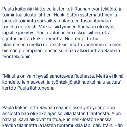
Paula kuitenkin kiittelee lastenkoti Rauhan työntekijöitä ja
toimintaa alusta lähtien. Henkilöstön systemaattinen ja
järkevä toiminta sai vaikean tilanteen tasaantumaan
todella nopeasti. Vaikka siirtyminen Rauhaan oli myös
lapsille järkytys, Paula valoi heihin uskoa siihen, että
sijoitus auttaa koko perhettä. Nuorempi tottui
tilanteeseen melko nopeastikin, mutta vanhemmalla meni
hieman pidempään, ennen kuin hän alkoi luottaa Rauhan
työntekijöihin.
”Minulla on vain hyvää sanottavaa Rauhasta. Meitä ei ikinä
kohdeltu leimaavasti ja työntekijöistä huokui halu auttaa”,
kertoo Paula ilahtuneena.
Paula kokee, että Rauhan säännöllisen yhteydenpidon
ansiosta hän oli koko ajan selvillä lasten tilanteesta. Alun
hätä ja ikävä alkoivat talttua, kun henkilöstön kanssa
käytiin tilannetta ja lasten tuntemuksia läpi päivittäin. Hän