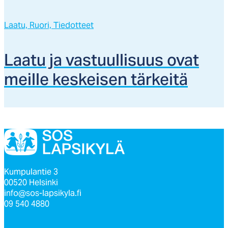
Laatu,
Ruori,
Tiedotteet
Laa­tu ja vas­tuul­li­suus ovat
meil­le kes­kei­sen tär­kei­tä
Kumpulantie 3
00520 Helsinki
info@sos-lapsikyla.fi
09 540 4880