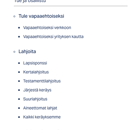
Tue ja osallistu
Tule vapaaehtoiseksi
Vapaaehtoiseksi verkkoon
Vapaaehtoiseksi yrityksen kautta
Lahjoita
Lapsisponssi
Kertalahjoitus
Testamenttilahjoitus
Järjestä keräys
Suurlahjoitus
Aineettomat lahjat
Kaikki keräyksemme