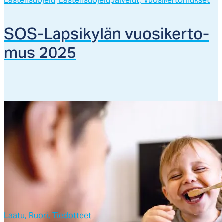
Lastensuojelu,
Lastensuojelupalvelut,
Vuosikertomukset
SOS-Lap­si­ky­län vuo­si­ker­to­
mus 2025
Laatu,
Ruori,
Tiedotteet