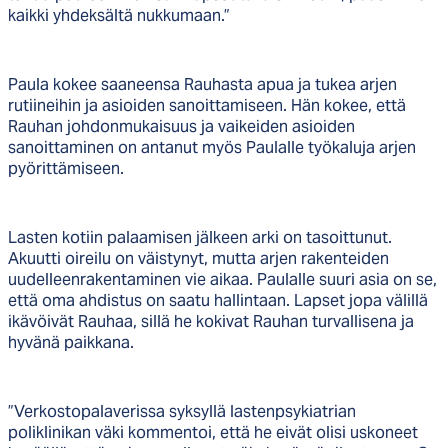
kaikki yhdeksältä nukkumaan.”
Paula kokee saaneensa Rauhasta apua ja tukea arjen
rutiineihin ja asioiden sanoittamiseen. Hän kokee, että
Rauhan johdonmukaisuus ja vaikeiden asioiden
sanoittaminen on antanut myös Paulalle työkaluja arjen
pyörittämiseen.
Lasten kotiin palaamisen jälkeen arki on tasoittunut.
Akuutti oireilu on väistynyt, mutta arjen rakenteiden
uudelleenrakentaminen vie aikaa. Paulalle suuri asia on se,
että oma ahdistus on saatu hallintaan. Lapset jopa välillä
ikävöivät Rauhaa, sillä he kokivat Rauhan turvallisena ja
hyvänä paikkana.
”Verkostopalaverissa syksyllä lastenpsykiatrian
poliklinikan väki kommentoi, että he eivät olisi uskoneet