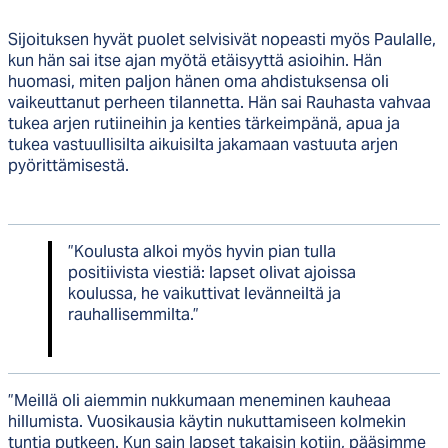
Sijoituksen hyvät puolet selvisivät nopeasti myös Paulalle,
kun hän sai itse ajan myötä etäisyyttä asioihin. Hän
huomasi, miten paljon hänen oma ahdistuksensa oli
vaikeuttanut perheen tilannetta. Hän sai Rauhasta vahvaa
tukea arjen rutiineihin ja kenties tärkeimpänä, apua ja
tukea vastuullisilta aikuisilta jakamaan vastuuta arjen
pyörittämisestä.
”Koulusta alkoi myös hyvin pian tulla
positiivista viestiä: lapset olivat ajoissa
koulussa, he vaikuttivat levänneiltä ja
rauhallisemmilta.”
”Meillä oli aiemmin nukkumaan meneminen kauheaa
hillumista. Vuosikausia käytin nukuttamiseen kolmekin
tuntia putkeen. Kun sain lapset takaisin kotiin, pääsimme