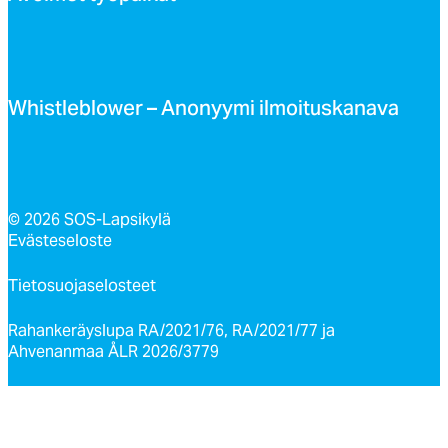
Whist­leb­lo­wer – Ano­nyy­mi il­moi­tus­ka­na­va
© 2026 SOS-Lapsikylä
Evästeseloste
Tietosuojaselosteet
Rahankeräyslupa RA/2021/76, RA/2021/77 ja
Ahvenanmaa ÅLR 2026/3779