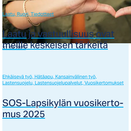
Laatu,
Ruori,
Tiedotteet
Laa­tu ja vas­tuul­li­suus ovat
meil­le kes­kei­sen tär­kei­tä
31.10.2025
Ehkäisevä työ,
Hätäapu,
Kansainvälinen työ,
Lastensuojelu,
Lastensuojelupalvelut,
Vuosikertomukset
SOS-Lap­si­ky­län vuo­si­ker­to­
mus 2025