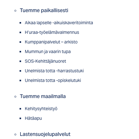
Tuemme paikallisesti
Aikaa lapselle -aikuiskaveritoiminta
H’uraa-työelämävalmennus
Kumppanipalvelut – arkisto
Mummun ja vaarin tupa
SOS-Kehittäjänuoret
Unelmista totta -harrastustuki
Unelmista totta -opiskelutuki
Tuemme maailmalla
Kehitysyhteistyö
Hätäapu
Lastensuojelupalvelut