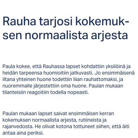
Rau­ha tar­jo­si ko­ke­muk­
sen nor­maa­lis­ta ar­jes­ta
Paula kokee, että Rauhassa lapset kohdattiin yksilöinä ja
heidän tarpeensa huomioitiin jatkuvasti. Jo ensimmäisenä
iltana yhteinen huone todettiin liian rauhattomaksi, ja
nuoremmalle järjestettiin oma huone. Paulan mukaan
tilanteisiin reagoitiin todella nopeasti.
Paulan mukaan lapset saivat ensimmäisen kerran
kokemuksen normaalista arjesta, rutiineista ja
rajanvedosta. He olivat kotona tottuneet siihen, että äiti
antaa aina periksi.