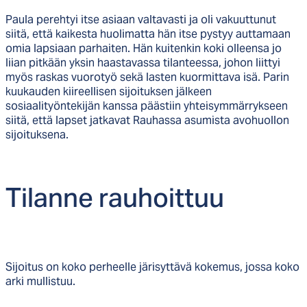
Paula perehtyi itse asiaan valtavasti ja oli vakuuttunut
siitä, että kaikesta huolimatta hän itse pystyy auttamaan
omia lapsiaan parhaiten. Hän kuitenkin koki olleensa jo
liian pitkään yksin haastavassa tilanteessa, johon liittyi
myös raskas vuorotyö sekä lasten kuormittava isä. Parin
kuukauden kiireellisen sijoituksen jälkeen
sosiaalityöntekijän kanssa päästiin yhteisymmärrykseen
siitä, että lapset jatkavat Rauhassa asumista avohuollon
sijoituksena.
Ti­lan­ne rau­hoit­tuu
Sijoitus on koko perheelle järisyttävä kokemus, jossa koko
arki mullistuu.