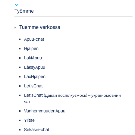
Työmme
Tuemme verkossa
Apuu-chat
Hjälpen
LakiApuu
LäksyApuu
LäxHjälpen
Let’sChat
Let’sChat (Давай поспілкуємось) – україномовний
чат
VanhemmuudenApuu
Ylitse
Sekasin-chat