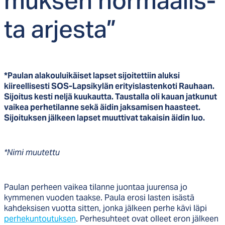
muk­sen nor­maa­lis­
ta ar­jes­ta”
*Paulan alakouluikäiset lapset sijoitettiin aluksi
kiireellisesti SOS-Lapsikylän
erityislastenkoti Rauhaan
.
Sijoitus kesti neljä kuukautta. Taustalla oli kauan jatkunut
vaikea perhetilanne sekä äidin jaksamisen haasteet.
Sijoituksen jälkeen lapset muuttivat takaisin äidin luo.
*Nimi muutettu
Paulan perheen vaikea tilanne juontaa juurensa jo
kymmenen vuoden taakse. Paula erosi lasten isästä
kahdeksisen vuotta sitten, jonka jälkeen perhe kävi läpi
perhekuntoutuksen
. Perhesuhteet ovat olleet eron jälkeen