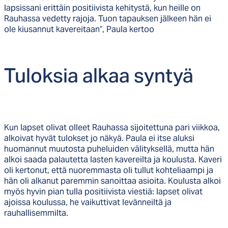
lapsissani erittäin positiivista kehitystä, kun heille on
Rauhassa vedetty rajoja. Tuon tapauksen jälkeen hän ei
ole kiusannut kavereitaan”, Paula kertoo
Tu­lok­sia al­kaa syn­tyä
Kun lapset olivat olleet Rauhassa sijoitettuna pari viikkoa,
alkoivat hyvät tulokset jo näkyä. Paula ei itse aluksi
huomannut muutosta puheluiden välityksellä, mutta hän
alkoi saada palautetta lasten kavereilta ja koulusta. Kaveri
oli kertonut, että nuoremmasta oli tullut kohteliaampi ja
hän oli alkanut paremmin sanoittaa asioita. Koulusta alkoi
myös hyvin pian tulla positiivista viestiä: lapset olivat
ajoissa koulussa, he vaikuttivat levänneiltä ja
rauhallisemmilta.