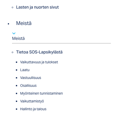
Lasten ja nuorten sivut
Meistä
Meistä
Tietoa SOS-Lapsikylästä
Vaikuttavuus ja tulokset
Laatu
Vastuullisuus
Osallisuus
Myön­tei­nen tun­nis­ta­minen
Vaikuttamistyö
Hallinto ja talous