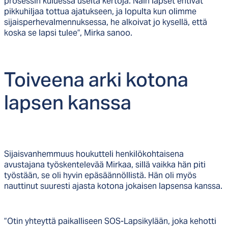
prosessin kuluessa useita kertoja. Näin lapset ehtivät
pikkuhiljaa tottua ajatukseen, ja lopulta kun olimme
sijaisperhevalmennuksessa, he alkoivat jo kysellä, että
koska se lapsi tulee”, Mirka sanoo.
Toi­vee­na ar­ki ko­to­na
lap­sen kans­sa
Sijaisvanhemmuus houkutteli henkilökohtaisena
avustajana työskentelevää Mirkaa, sillä vaikka hän piti
työstään, se oli hyvin epäsäännöllistä. Hän oli myös
nauttinut suuresti ajasta kotona jokaisen lapsensa kanssa.
”Otin yhteyttä paikalliseen SOS-Lapsikylään, joka kehotti