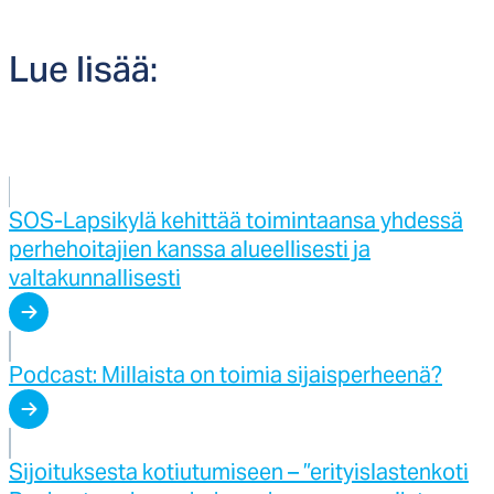
Lue li­sää:
SOS-Lapsikylä kehittää toimintaansa yhdessä
perhehoitajien kanssa alueellisesti ja
valtakunnallisesti
Podcast: Millaista on toimia sijaisperheenä?
Sijoituksesta kotiutumiseen – ”erityislastenkoti