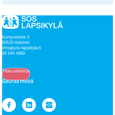
Kumpulantie 3
00520 Helsinki
info@sos-lapsikyla.fi
09 540 4880
Tilaa uutiskirje
Seu­raa mei­tä