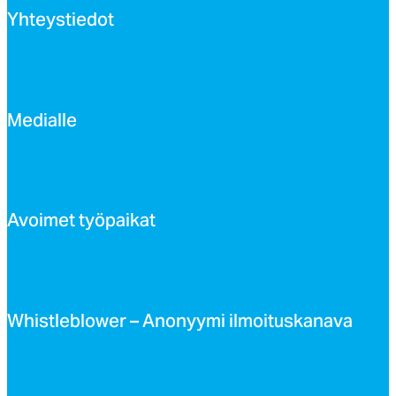
Yh­teys­tie­dot
Me­dial­le
Avoi­met työ­pai­kat
Whist­leb­lo­wer – Ano­nyy­mi il­moi­tus­ka­na­va