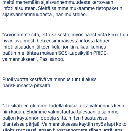
meitä menemään sijaisvanhemmuudesta kertovaan
infotilaisuuteen. Sieltä saimme mukaamme tietopaketin
sijaisvanhemmuudesta”, hän muistelee.
”Arvostimme sitä, että kaikesta, myös haasteista kerrottiin
hyvin avoimesti heti ensimmäisestä infosta lähtien.
Infotilaisuuden jälkeen kului jonkin aikaa, kunnes
päätimme lähteä mukaan SOS-Lapsikylän PRIDE-
valmennukseen”, Pasi sanoo.
Puoli vuotta kestävä valmennus tuntui aluksi
pariskunnasta pitkältä.
”Jälkikäteen olemme todella iloisia, että valmennus kesti
niin kauan. Ehdimme valmistautua tulevaan ja saimme
paljon käytännön oppeja siitä, miten haastavissa
tilanteissa pärjää. Valmennuksessa käytiin myös läpi koko
sijoitusprosessi lapsen huostaanotosta siihen, että lapsi