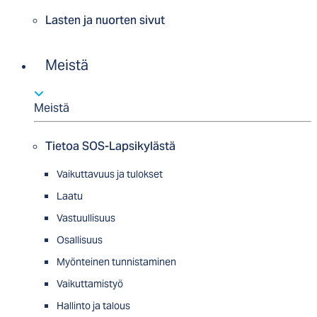
Lasten ja nuorten sivut
Meistä
Meistä
Tietoa SOS-Lapsikylästä
Vaikuttavuus ja tulokset
Laatu
Vastuullisuus
Osallisuus
Myön­tei­nen tun­nis­ta­minen
Vaikuttamistyö
Hallinto ja talous