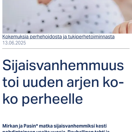
Kokemuksia perhehoidosta ja tukiperhetoiminnasta
13.06.2025
Si­jais­van­hem­muus
toi uu­den ar­jen ko­
ko per­heel­le
Mirkan ja Pasin* matka sijaisvanhemmiksi kesti