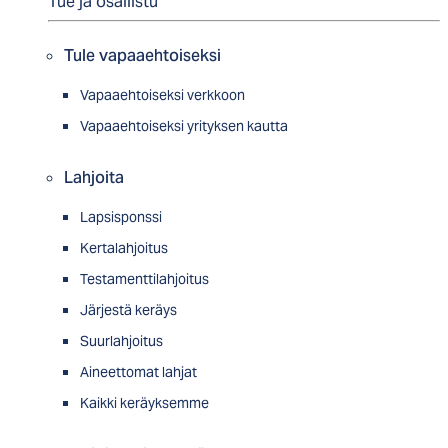
Tue ja osallistu
Tule vapaaehtoiseksi
Vapaaehtoiseksi verkkoon
Vapaaehtoiseksi yrityksen kautta
Lahjoita
Lapsisponssi
Kertalahjoitus
Testamenttilahjoitus
Järjestä keräys
Suurlahjoitus
Aineettomat lahjat
Kaikki keräyksemme