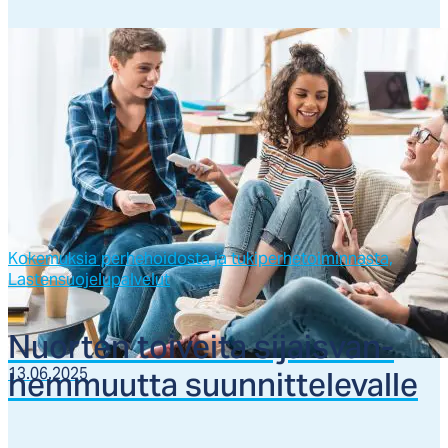
Kokemuksia perhehoidosta ja tukiperhetoiminnasta,
Lastensuojelupalvelut
Nuor­ten toi­vei­ta si­jais­van­
hem­muut­ta suun­nit­te­le­val­le
13.06.2025