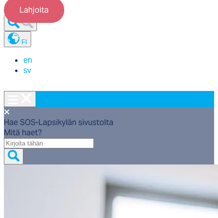
Lahjoita
FI
en
sv
Hae SOS-Lapsikylän sivustolta
Mitä haet?
Mitä
haet?