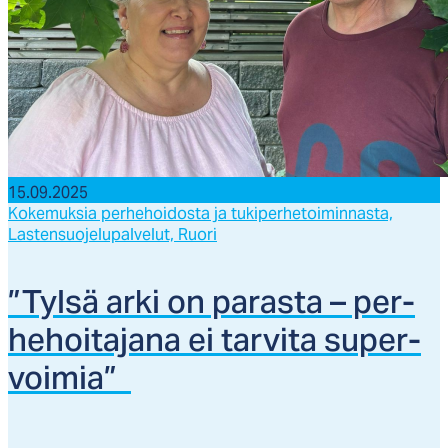
15.09.2025
Kokemuksia perhehoidosta ja tukiperhetoiminnasta,
Lastensuojelupalvelut,
Ruori
”Tyl­sä ar­ki on pa­ras­ta – per­
he­hoi­ta­ja­na ei tar­vi­ta su­per­
voi­mia”