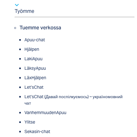
Työmme
Tuemme verkossa
Apuu-chat
Hjälpen
LakiApuu
LäksyApuu
LäxHjälpen
Let’sChat
Let’sChat (Давай поспілкуємось) – україномовний
чат
VanhemmuudenApuu
Ylitse
Sekasin-chat