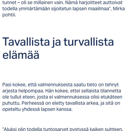
tunnet – oli se millainen vain. Nämä harjoitteet auttoivat
todella ymmärtämään sijoitetun lapsen maailmaa”, Mirka
pohtii.
Ta­val­lis­ta ja tur­val­lis­ta
elä­mää
Pasi kokee, että valmennuksesta saatu tieto on tehnyt
arjesta helpompaa. Hän kokee, ettei sellaista tilannetta
ole tullut eteen, josta ei valmennuksessa olisi etukäteen
puhuttu. Perheessä on eletty tavallista arkea, ja sitä on
opeteltu yhdessä lapsen kanssa.
”Aluksi olin todella tuntosarvet pystyssä kaiken suhteen.