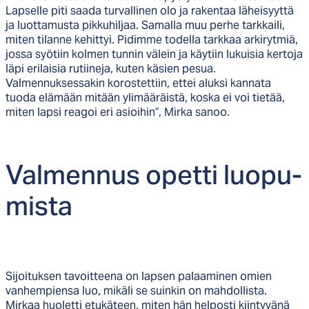
Lapselle piti saada turvallinen olo ja rakentaa läheisyyttä
ja luottamusta pikkuhiljaa. Samalla muu perhe tarkkaili,
miten tilanne kehittyi. Pidimme todella tarkkaa arkirytmiä,
jossa syötiin kolmen tunnin välein ja käytiin lukuisia kertoja
läpi erilaisia rutiineja, kuten käsien pesua.
Valmennuksessakin korostettiin, ettei aluksi kannata
tuoda elämään mitään ylimääräistä, koska ei voi tietää,
miten lapsi reagoi eri asioihin”, Mirka sanoo.
Val­men­nus opet­ti luo­pu­
mis­ta
Sijoituksen tavoitteena on lapsen palaaminen omien
vanhempiensa luo, mikäli se suinkin on mahdollista.
Mirkaa huoletti etukäteen, miten hän helposti kiintyvänä