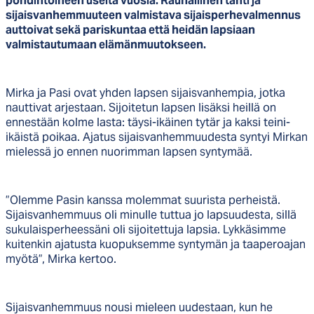
pohdintoineen useita vuosia. Rauhallinen tahti ja
sijaisvanhemmuuteen valmistava sijaisperhevalmennus
auttoivat sekä pariskuntaa että heidän lapsiaan
valmistautumaan elämänmuutokseen.
Mirka ja Pasi ovat yhden lapsen sijaisvanhempia, jotka
nauttivat arjestaan. Sijoitetun lapsen lisäksi heillä on
ennestään kolme lasta: täysi-ikäinen tytär ja kaksi teini-
ikäistä poikaa. Ajatus sijaisvanhemmuudesta syntyi Mirkan
mielessä jo ennen nuorimman lapsen syntymää.
”Olemme Pasin kanssa molemmat suurista perheistä.
Sijaisvanhemmuus oli minulle tuttua jo lapsuudesta, sillä
sukulaisperheessäni oli sijoitettuja lapsia. Lykkäsimme
kuitenkin ajatusta kuopuksemme syntymän ja taaperoajan
myötä”, Mirka kertoo.
Sijaisvanhemmuus nousi mieleen uudestaan, kun he