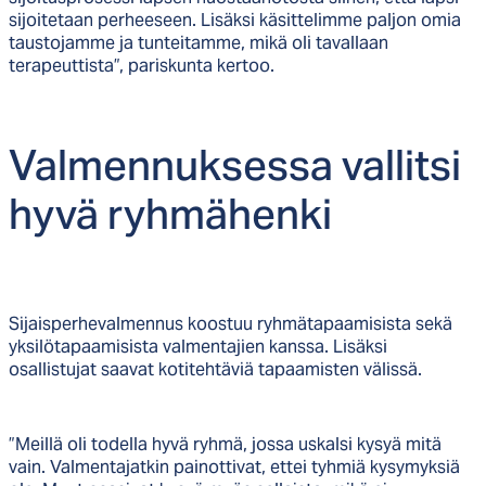
sijoitetaan perheeseen. Lisäksi käsittelimme paljon omia
taustojamme ja tunteitamme, mikä oli tavallaan
terapeuttista”, pariskunta kertoo.
Val­men­nuk­ses­sa val­lit­si
hy­vä ryh­mä­hen­ki
Sijaisperhevalmennus koostuu ryhmätapaamisista sekä
yksilötapaamisista valmentajien kanssa. Lisäksi
osallistujat saavat kotitehtäviä tapaamisten välissä.
”Meillä oli todella hyvä ryhmä, jossa uskalsi kysyä mitä
vain. Valmentajatkin painottivat, ettei tyhmiä kysymyksiä