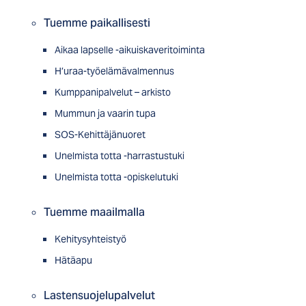
Tuemme paikallisesti
Aikaa lapselle -aikuiskaveritoiminta
H’uraa-työelämävalmennus
Kumppanipalvelut – arkisto
Mummun ja vaarin tupa
SOS-Kehittäjänuoret
Unelmista totta -harrastustuki
Unelmista totta -opiskelutuki
Tuemme maailmalla
Kehitysyhteistyö
Hätäapu
Lastensuojelupalvelut