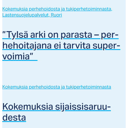
Kokemuksia perhehoidosta ja tukiperhetoiminnasta,
Lastensuojelupalvelut,
Ruori
”Tyl­sä ar­ki on pa­ras­ta – per­
he­hoi­ta­ja­na ei tar­vi­ta su­per­
voi­mia”
Kokemuksia perhehoidosta ja tukiperhetoiminnasta
Ko­ke­muk­sia si­jais­si­sa­ruu­
des­ta