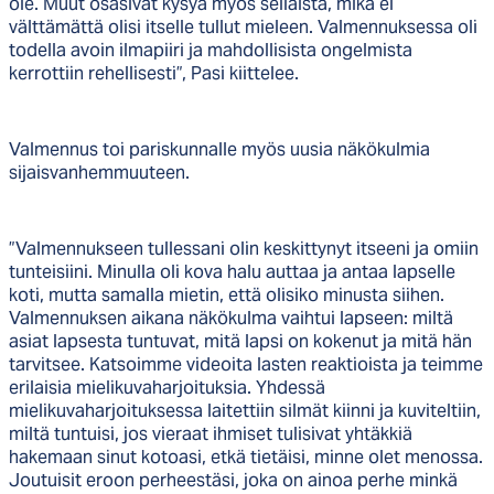
ole. Muut osasivat kysyä myös sellaista, mikä ei
välttämättä olisi itselle tullut mieleen. Valmennuksessa oli
todella avoin ilmapiiri ja mahdollisista ongelmista
kerrottiin rehellisesti”, Pasi kiittelee.
Valmennus toi pariskunnalle myös uusia näkökulmia
sijaisvanhemmuuteen.
”Valmennukseen tullessani olin keskittynyt itseeni ja omiin
tunteisiini. Minulla oli kova halu auttaa ja antaa lapselle
koti, mutta samalla mietin, että olisiko minusta siihen.
Valmennuksen aikana näkökulma vaihtui lapseen: miltä
asiat lapsesta tuntuvat, mitä lapsi on kokenut ja mitä hän
tarvitsee. Katsoimme videoita lasten reaktioista ja teimme
erilaisia mielikuvaharjoituksia. Yhdessä
mielikuvaharjoituksessa laitettiin silmät kiinni ja kuviteltiin,
miltä tuntuisi, jos vieraat ihmiset tulisivat yhtäkkiä
hakemaan sinut kotoasi, etkä tietäisi, minne olet menossa.
Joutuisit eroon perheestäsi, joka on ainoa perhe minkä