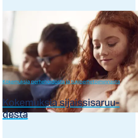
Kokemuksia perhehoidosta ja tukiperhetoiminnasta
Ko­ke­muk­sia si­jais­si­sa­ruu­
des­ta
13.06.2025