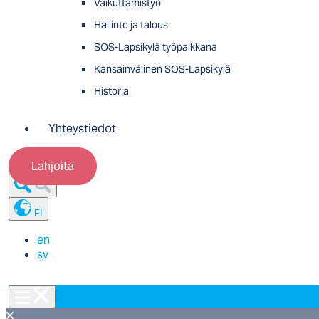
Vaikuttamistyö
Hallinto ja talous
SOS-Lapsikylä työpaikkana
Kansainvälinen SOS-Lapsikylä
Historia
Yhteystiedot
Lahjoita
FI
en
sv