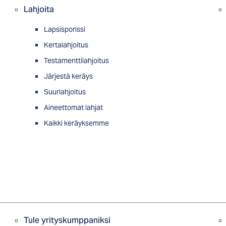
Lahjoita
Lapsisponssi
Kertalahjoitus
Testamenttilahjoitus
Järjestä keräys
Suurlahjoitus
Aineettomat lahjat
Kaikki keräyksemme
Tule yrityskumppaniksi