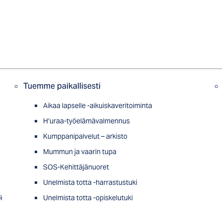
Tuemme paikallisesti
Aikaa lapselle -aikuiskaveritoiminta
H’uraa-työelämävalmennus
Kumppanipalvelut – arkisto
Mummun ja vaarin tupa
SOS-Kehittäjänuoret
Unelmista totta -harrastustuki
й
Unelmista totta -opiskelutuki