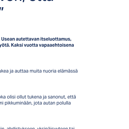
”
in. Usean autettavan itseluottamus,
myötä. Kaksi vuotta vapaaehtoisena
tukea ja auttaa muita nuoria elämässä
oka olisi ollut tukena ja sanonut, että
äni pikkuminään, jota autan polulla
in, ahdistukseen, yksinäisyyteen tai