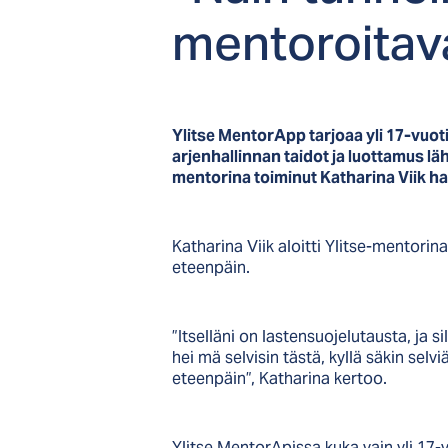
men­to­roi­ta­
Ylitse MentorApp tarjoaa yli 17-vuotia
arjenhallinnan taidot ja luottamus l
mentorina toiminut Katharina Viik halu
Katharina Viik aloitti Ylitse-mentori
eteenpäin.
”Itselläni on lastensuojelutausta, ja si
hei mä selvisin tästä, kyllä säkin sel
eteenpäin”, Katharina kertoo.
Ylitse MentorApissa kuka vain yli 17-