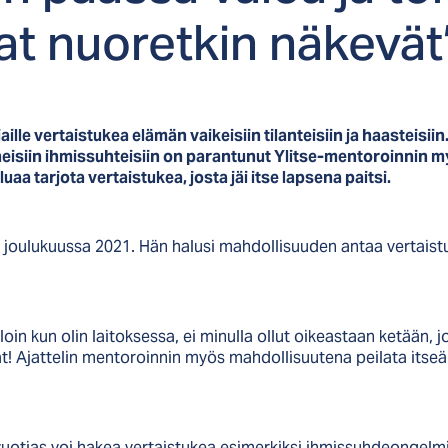
vat nuo­ret­kin nä­ke­vät
ille vertaistukea elämän vaikeisiin tilanteisiin ja haasteisi
äheisiin ihmissuhteisiin on parantunut Ylitse-mentoroinnin 
aa tarjota vertaistukea, josta jäi itse lapsena paitsi.
na joulukuussa 2021. Hän halusi mahdollisuuden antaa vertais
lloin kun olin laitoksessa, ei minulla ollut oikeastaan ketään, j
viät! Ajattelin mentoroinnin myös mahdollisuutena peilata itse
vuotias voi hakea vertaistukea esimerkiksi ihmissuhdeongelmi