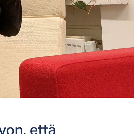
­von, et­tä