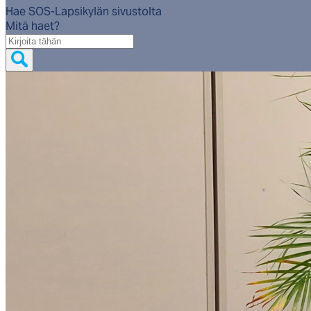
Hae SOS-Lapsikylän sivustolta
Mitä haet?
Mitä
haet?