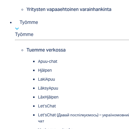
Yritysten vapaaehtoinen varainhankinta
Työmme
Työmme
Tuemme verkossa
Apuu-chat
Hjälpen
LakiApuu
LäksyApuu
LäxHjälpen
Let’sChat
Let’sChat (Давай поспілкуємось) – україномовни
чат