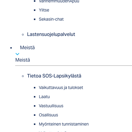
VanhemmuudenApuu
Ylitse
Sekasin-chat
Lastensuojelupalvelut
Meistä
Meistä
Tietoa SOS-Lapsikylästä
Vaikuttavuus ja tulokset
Laatu
Vastuullisuus
Osallisuus
Myön­tei­nen tun­nis­ta­minen