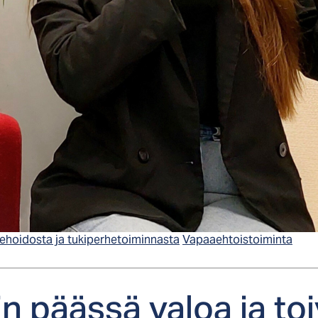
hoidosta ja tukiperhetoiminnasta
Vapaaehtoistoiminta
in pääs­sä va­loa ja toi