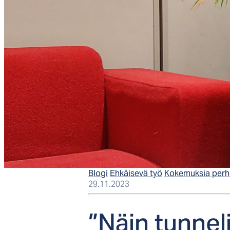
Blogi
Ehkäisevä työ
Kokemuksia perhe
29.11.2023
”Näin tun­ne­l