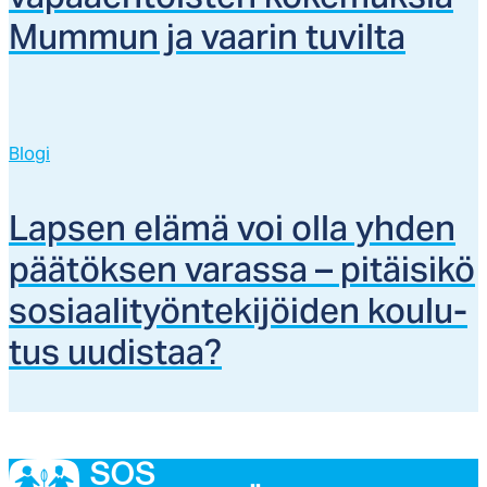
Mum­mun ja vaa­rin tu­vil­ta
Blogi
Lap­sen elä­mä voi ol­la yh­den
pää­tök­sen va­ras­sa – pi­täi­si­kö
so­siaa­li­työn­te­ki­jöi­den kou­lu­
tus uu­dis­taa?