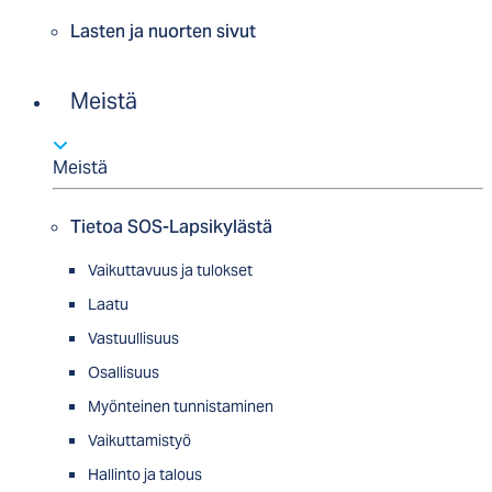
Lasten ja nuorten sivut
Meistä
Meistä
Tietoa SOS-Lapsikylästä
Vaikuttavuus ja tulokset
Laatu
Vastuullisuus
Osallisuus
Myön­tei­nen tun­nis­ta­minen
Vaikuttamistyö
Hallinto ja talous