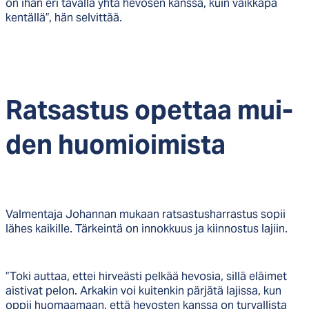
on ihan eri tavalla yhtä hevosen kanssa, kuin vaikkapa
kentällä”, hän selvittää.
Rat­sas­tus opet­taa mui­
den huo­mioi­mis­ta
Valmentaja Johannan mukaan ratsastusharrastus sopii
lähes kaikille. Tärkeintä on innokkuus ja kiinnostus lajiin.
”Toki auttaa, ettei hirveästi pelkää hevosia, sillä eläimet
aistivat pelon. Arkakin voi kuitenkin pärjätä lajissa, kun
oppii huomaamaan, että hevosten kanssa on turvallista