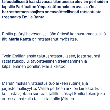
taloudellisesti haastavassa tilanteessa olevien perheiden
lapsille
Partioaitan Ympäristöbonuksen avulla. Yksi
harrastustuen saajista on tavoitteellisesti ratsastusta
treenaava Emilia Ranta.
Emilia päätyi hevosen selkään äitinsä kannustamana, sillä
äiti
Maria
Ranta
on ratsastanut myös itse.
”Vein Emilian ensin talutusratsastukseen, josta seurasi
ratsastuskoulu, tavoitteellinen treenaaminen ja
kilpaileminen ponilla”, Maria kertoo.
Marian mukaan ratsastus tuo arkeen rutiineja ja
järjestelmällisyyttä. Välillä perheen arki on kiireistä, kun
koulusta ajetaan suoraan tallille. Läksyt Emilia tekee joko
autossa matkalla tallille tai tallin jälkeen.