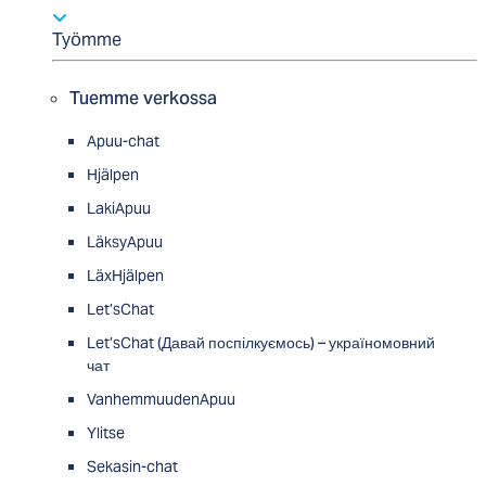
Työmme
Tuemme verkossa
Apuu-chat
Hjälpen
LakiApuu
LäksyApuu
LäxHjälpen
Let’sChat
Let’sChat (Давай поспілкуємось) – україномовний
чат
VanhemmuudenApuu
Ylitse
Sekasin-chat