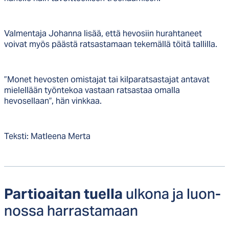
Valmentaja Johanna lisää, että hevosiin hurahtaneet
voivat myös päästä ratsastamaan tekemällä töitä tallilla.
”Monet hevosten omistajat tai kilparatsastajat antavat
mielellään työntekoa vastaan ratsastaa omalla
hevosellaan”, hän vinkkaa.
Teksti: Matleena Merta
ul­ko­na ja luon­
Par­tioai­tan tuel­la
nos­sa har­ras­ta­maan