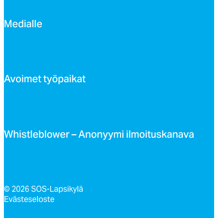
Me­dial­le
Avoi­met työ­pai­kat
Whist­leb­lo­wer – Ano­nyy­mi il­moi­tus­ka­na­va
© 2026 SOS-Lapsikylä
Evästeseloste