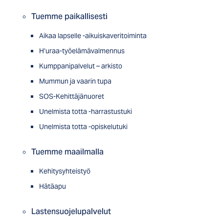
Tuemme paikallisesti
Aikaa lapselle -aikuiskaveritoiminta
H’uraa-työelämävalmennus
Kumppanipalvelut – arkisto
Mummun ja vaarin tupa
SOS-Kehittäjänuoret
Unelmista totta -harrastustuki
Unelmista totta -opiskelutuki
Tuemme maailmalla
Kehitysyhteistyö
Hätäapu
Lastensuojelupalvelut