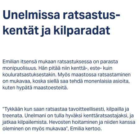
Unel­mis­sa rat­sas­tus­
kent
ä
t ja kil­pa­ra­dat
Emilian itsensä mukaan ratsastuksessa on parasta
monipuolisuus. Hän pitää niin kenttä-, este- kuin
kouluratsastuksestakin. Myös maastossa ratsastaminen
on mukavaa, koska siellä saa tehdä monenlaisia asioita,
kuten hypätä maastoesteitä.
”Tykkään kun saan ratsastaa tavoitteellisesti, kilpailla ja
treenata. Unelmani on tulla hyväksi kenttäratsastajaksi, ja
jatkaa kilpailemista. Hevosten hoitaminen ja niiden kanssa
oleminen on myös mukavaa”, Emilia kertoo.