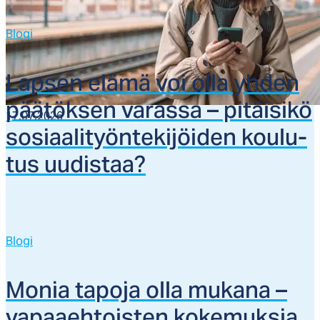
Blogi
Lap­sen elä­mä voi ol­la yh­den
pää­tök­sen va­ras­sa – pi­täi­si­kö
17.07.2026
so­siaa­li­työn­te­ki­jöi­den kou­lu­
tus uu­dis­taa?
Blogi
Mo­nia ta­po­ja ol­la mu­ka­na –
va­paaeh­tois­ten ko­ke­muk­sia