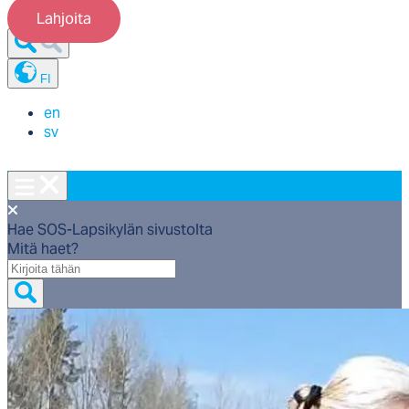
Lahjoita
FI
en
sv
Hae SOS-Lapsikylän sivustolta
Mitä haet?
Mitä
haet?