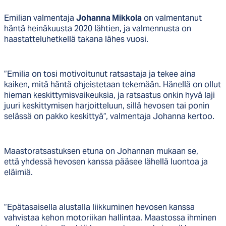
Emilian valmentaja
Johanna Mikkola
on valmentanut
häntä heinäkuusta 2020 lähtien, ja valmennusta on
haastatteluhetkellä takana lähes vuosi.
”Emilia on tosi motivoitunut ratsastaja ja tekee aina
kaiken, mitä häntä ohjeistetaan tekemään. Hänellä on ollut
hieman keskittymisvaikeuksia, ja ratsastus onkin hyvä laji
juuri keskittymisen harjoitteluun, sillä hevosen tai ponin
selässä on pakko keskittyä”, valmentaja Johanna kertoo.
Maastoratsastuksen etuna on Johannan mukaan se,
että yhdessä hevosen kanssa pääsee lähellä luontoa ja
eläimiä.
”Epätasaisella alustalla liikkuminen hevosen kanssa
vahvistaa kehon motoriikan hallintaa. Maastossa ihminen