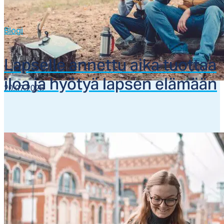
Blogi
Lap­sel­le an­net­tu ai­ka tuot­taa
iloa ja hyö­tyä lap­sen elä­mään
20.07.2026