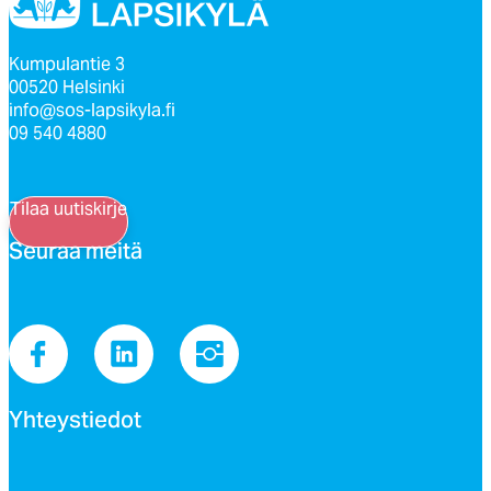
Kumpulantie 3
00520 Helsinki
info@sos-lapsikyla.fi
09 540 4880
Tilaa uutiskirje
Seu­raa mei­tä
Yh­teys­tie­dot