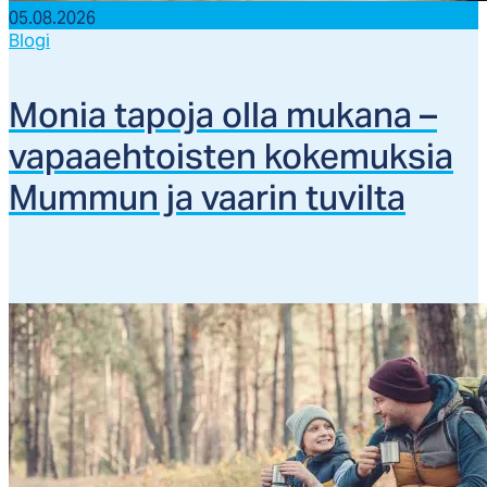
05.08.2026
Blogi
Mo­nia ta­po­ja ol­la mu­ka­na –
va­paaeh­tois­ten ko­ke­muk­sia
Mum­mun ja vaa­rin tu­vil­ta