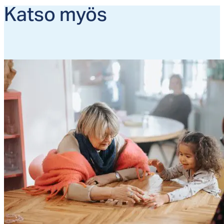
Kat­so myös