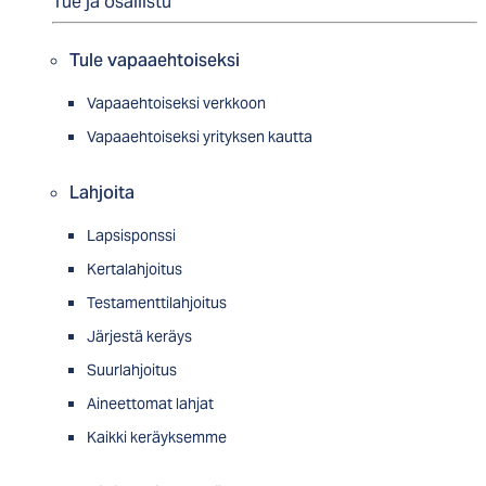
Tue ja osallistu
Tule vapaaehtoiseksi
Vapaaehtoiseksi verkkoon
Vapaaehtoiseksi yrityksen kautta
Lahjoita
Lapsisponssi
Kertalahjoitus
Testamenttilahjoitus
Järjestä keräys
Suurlahjoitus
Aineettomat lahjat
Kaikki keräyksemme