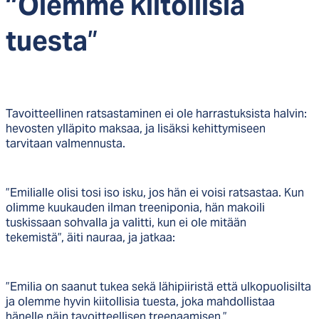
”Olem­me kii­tol­li­sia
”
tues­ta
Tavoitteellinen ratsastaminen ei ole harrastuksista halvin:
hevosten ylläpito maksaa, ja lisäksi kehittymiseen
tarvitaan valmennusta.
”Emilialle olisi tosi iso isku, jos hän ei voisi ratsastaa. Kun
olimme kuukauden ilman treeniponia, hän makoili
tuskissaan sohvalla ja valitti, kun ei ole mitään
tekemistä”, äiti nauraa, ja jatkaa:
”Emilia on saanut tukea sekä lähipiiristä että ulkopuolisilta
ja olemme hyvin kiitollisia tuesta, joka mahdollistaa
hänelle näin tavoitteellisen treenaamisen.”