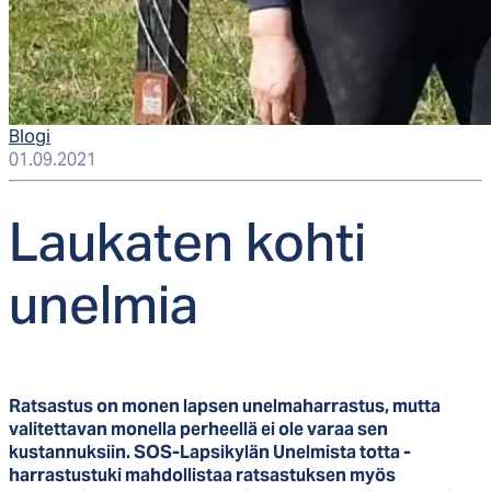
Blogi
01.09.2021
Lau­ka­ten koh­ti
unel­mia
Ratsastus on monen lapsen unelmaharrastus,
mutta
valitettavan monella perheellä ei ole varaa sen
kustannuksiin.
SOS-Lapsikylän Unelmista totta -
harrastustuki mahdollistaa ratsastuksen
myös