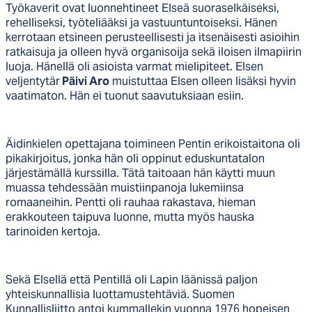
Työkaverit ovat luonnehtineet Elseä suoraselkäiseksi,
rehelliseksi, työteliääksi ja vastuuntuntoiseksi. Hänen
kerrotaan etsineen perusteellisesti ja itsenäisesti asioihin
ratkaisuja ja olleen hyvä organisoija sekä iloisen ilmapiirin
luoja. Hänellä oli asioista varmat mielipiteet. Elsen
veljentytär
Päivi Aro
muistuttaa Elsen olleen lisäksi hyvin
vaatimaton. Hän ei tuonut saavutuksiaan esiin.
Äidinkielen opettajana toimineen Pentin erikoistaitona oli
pikakirjoitus, jonka hän oli oppinut eduskuntatalon
järjestämällä kurssilla. Tätä taitoaan hän käytti muun
muassa tehdessään muistiinpanoja lukemiinsa
romaaneihin. Pentti oli rauhaa rakastava, hieman
erakkouteen taipuva luonne, mutta myös hauska
tarinoiden kertoja.
Sekä Elsellä että Pentillä oli Lapin läänissä paljon
yhteiskunnallisia luottamustehtäviä. Suomen
Kunnallisliitto antoi kummallekin vuonna 1976 hopeisen