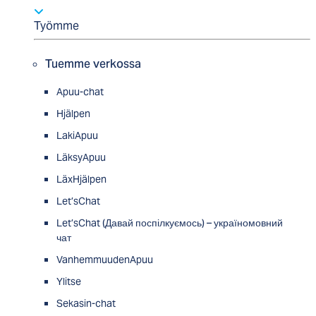
Työmme
Tuemme verkossa
Apuu-chat
Hjälpen
LakiApuu
LäksyApuu
LäxHjälpen
Let’sChat
Let’sChat (Давай поспілкуємось) – україномовний
чат
VanhemmuudenApuu
Ylitse
Sekasin-chat