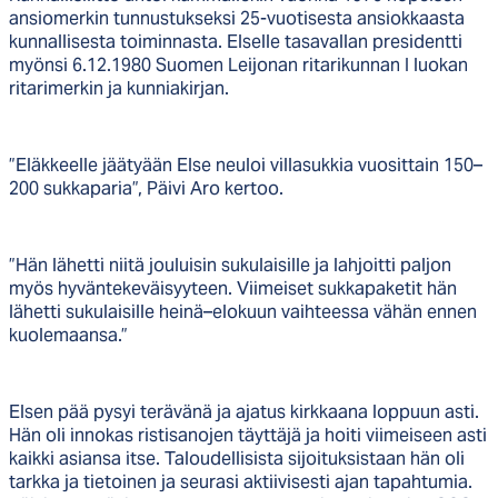
ansiomerkin tunnustukseksi 25-vuotisesta ansiokkaasta
kunnallisesta toiminnasta. Elselle tasavallan presidentti
myönsi 6.12.1980 Suomen Leijonan ritarikunnan I luokan
ritarimerkin ja kunniakirjan.
”Eläkkeelle jäätyään Else neuloi villasukkia vuosittain 150–
200 sukkaparia”, Päivi Aro kertoo.
”Hän lähetti niitä jouluisin sukulaisille ja lahjoitti paljon
myös hyväntekeväisyyteen. Viimeiset sukkapaketit hän
lähetti sukulaisille heinä–elokuun vaihteessa vähän ennen
kuolemaansa.”
Elsen pää pysyi terävänä ja ajatus kirkkaana loppuun asti.
Hän oli innokas ristisanojen täyttäjä ja hoiti viimeiseen asti
kaikki asiansa itse. Taloudellisista sijoituksistaan hän oli
tarkka ja tietoinen ja seurasi aktiivisesti ajan tapahtumia.