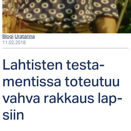
Blogi
Uratarina
11.02.2018
Lah­tis­ten tes­ta­
men­tis­sa to­teu­tuu
vah­va rak­kaus lap­
siin