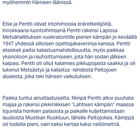
myöhemmin Hämeen läänissä.
Else ja Pentti olivat intohimoisia eräretkeilijöitä.
Innokkaana luontoihmisenä Pentti rakensi Lapissa
Metsähallituksen vuokratontille pienen kämpän jo keväällä
1947 yhdessä silloisen opettajakaverinsa kanssa. Pentti
etsiskeli paitsi kalastusmahdollisuutta, myös paikkaa
yksinoloon ja rauhoittumiseen, jota hän sodan jälkeen
kaipasi. Pentti oli ollut kalamies pikkupojasta saakka ja oli
lukenut Metsästys ja kalastus -lehdestä Peltojoen
alueesta, joka teki häneen vaikutuksen.
Paikka tuntui ainutlaatuiselta. Niinpä Pentti alkoi puuhata
majaa ja rakensi pikkiriikkisen ”Lahtisen kämpän” maassa
lojuvista honkien palasista ja paikalle kuljettamistaan
laudoista Muotkan Ruoktuun, lähelle Peltojokea. Kämppä
oli todella pieni, vain kaksi kertaa kaksi neliömetriä.