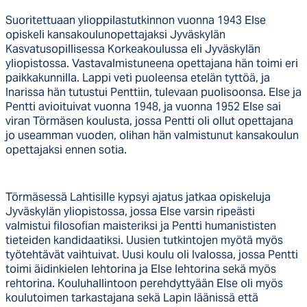
Suoritettuaan ylioppilastutkinnon vuonna 1943 Else
opiskeli kansakoulunopettajaksi Jyväskylän
Kasvatusopillisessa Korkeakoulussa eli Jyväskylän
yliopistossa. Vastavalmistuneena opettajana hän toimi eri
paikkakunnilla. Lappi veti puoleensa etelän tyttöä, ja
Inarissa hän tutustui Penttiin, tulevaan puolisoonsa. Else ja
Pentti avioituivat vuonna 1948, ja vuonna 1952 Else sai
viran Törmäsen koulusta, jossa Pentti oli ollut opettajana
jo useamman vuoden, olihan hän valmistunut kansakoulun
opettajaksi ennen sotia.
Törmäsessä Lahtisille kypsyi ajatus jatkaa opiskeluja
Jyväskylän yliopistossa, jossa Else varsin ripeästi
valmistui filosofian maisteriksi ja Pentti humanististen
tieteiden kandidaatiksi. Uusien tutkintojen myötä myös
työtehtävät vaihtuivat. Uusi koulu oli Ivalossa, jossa Pentti
toimi äidinkielen lehtorina ja Else lehtorina sekä myös
rehtorina. Kouluhallintoon perehdyttyään Else oli myös
koulutoimen tarkastajana sekä Lapin läänissä että