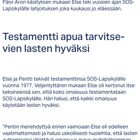
Päivi Aron käsityksen mukaan Else teki vuosien ajan SOS-
Lapsikylälle lahjoituksen joka kuukausi jo eläessään.
Tes­ta­ment­ti apua tar­vit­se­
vien las­ten hy­väk­si
Else ja Pentti tekivät testamenttinsa SOS-Lapsikylälle
vuonna 1977. Veljentyttären mukaan Else oli kertonut itse
keksineensä sen, että koko omaisuus testamentataan
SOS-Lapsikylälle. Hän halusi, että kaikki omaisuus
käytetään lasten hyväksi.
”Pentin menehdyttyä ennen vaimoaan Else eli edelleen
vaatimattomasti ja halusi uskollisesti huolehtia, että lasten
auttamiseksi jätettävä omaisuus pysyy mahdollisimman