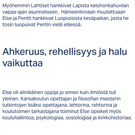
Myöhemmin Lahtiset hankkivat Lapista kelohonkahuvilan
vapaa-ajan asunnokseen. Hämeenlinnaan muutettuaan
Else ja Pentti hankkivat Luopioisista kesäpaikan, josta he
tosin luopuivat Pentin vielä eläessä.
Ah­ke­ruus, re­hel­li­syys ja ha­lu
vai­kut­taa
Else oli elinikäinen oppija jo ennen kuin ilmiöstä tuli
yleinen. Kansakoulun opettajan ja filosofian maisterin
tutkintojen lisäksi opettajana, lehtorina, rehtorina ja
koulutoimen tarkastajana toiminut Else opiskeli myös
kouluhallintoa, psykologiaa, sosiologiaa ja kirkkohistoriaa.