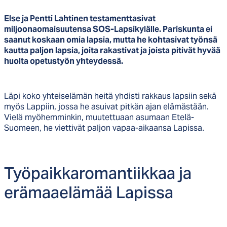
Else ja Pentti Lahtinen testamenttasivat
miljoonaomaisuutensa SOS-Lapsikylälle. Pariskunta ei
saanut koskaan omia lapsia, mutta he kohtasivat työnsä
kautta paljon lapsia, joita rakastivat ja joista pitivät hyvää
huolta opetustyön yhteydessä.
Läpi koko yhteiselämän heitä yhdisti rakkaus lapsiin sekä
myös Lappiin, jossa he asuivat pitkän ajan elämästään.
Vielä myöhemminkin, muutettuaan asumaan Etelä-
Suomeen, he viettivät paljon vapaa-aikaansa Lapissa.
Työ­paik­ka­ro­man­tiik­kaa ja
erä­maae­lä­mää La­pis­sa