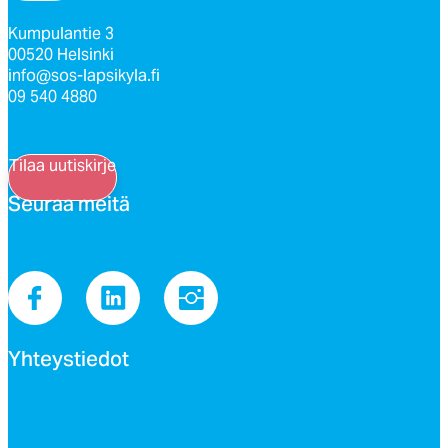
Kumpulantie 3
00520 Helsinki
info@sos-lapsikyla.fi
09 540 4880
Tilaa uutiskirje
Seu­raa mei­tä
Yh­teys­tie­dot