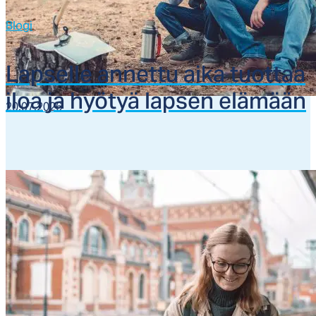
Blogi
Lap­sel­le an­net­tu ai­ka tuot­taa
iloa ja hyö­tyä lap­sen elä­mään
20.07.2026