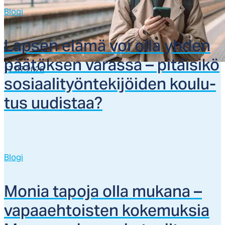
Blogi
Lap­sen elä­mä voi ol­la yh­den
pää­tök­sen va­ras­sa – pi­täi­si­kö
17.07.2026
so­siaa­li­työn­te­ki­jöi­den kou­lu­
tus uu­dis­taa?
Blogi
Mo­nia ta­po­ja ol­la mu­ka­na –
va­paaeh­tois­ten ko­ke­muk­sia