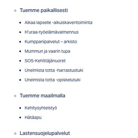
Tuemme paikallisesti
Aikaa lapselle -aikuiskaveritoiminta
H’uraa-työelämävalmennus
Kumppanipalvelut – arkisto
Mummun ja vaarin tupa
SOS-Kehittäjänuoret
Unelmista totta -harrastustuki
Unelmista totta -opiskelutuki
Tuemme maailmalla
Kehitysyhteistyö
Hätäapu
Lastensuojelupalvelut