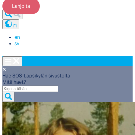
Lahjoita
FI
en
sv
Hae SOS-Lapsikylän sivustolta
Mitä haet?
Mitä
haet?