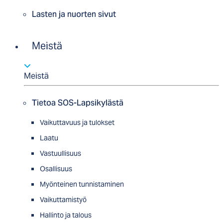
Lasten ja nuorten sivut
Meistä
Meistä
Tietoa SOS-Lapsikylästä
Vaikuttavuus ja tulokset
Laatu
Vastuullisuus
Osallisuus
Myön­tei­nen tun­nis­ta­minen
Vaikuttamistyö
Hallinto ja talous