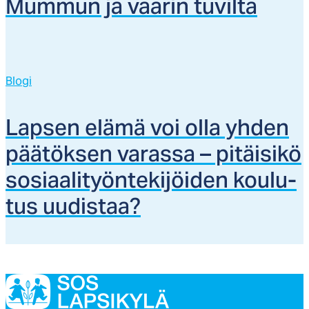
Mum­mun ja vaa­rin tu­vil­ta
Blogi
Lap­sen elä­mä voi ol­la yh­den
pää­tök­sen va­ras­sa – pi­täi­si­kö
so­siaa­li­työn­te­ki­jöi­den kou­lu­
tus uu­dis­taa?