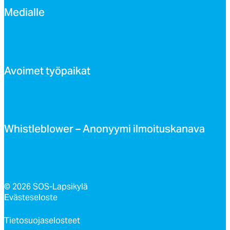
Me­dial­le
Avoi­met työ­pai­kat
Whist­leb­lo­wer – Ano­nyy­mi il­moi­tus­ka­na­va
© 2026 SOS-Lapsikylä
Evästeseloste
Tietosuojaselosteet