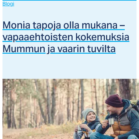
Blogi
Mo­nia ta­po­ja ol­la mu­ka­na –
va­paaeh­tois­ten ko­ke­muk­sia
Mum­mun ja vaa­rin tu­vil­ta