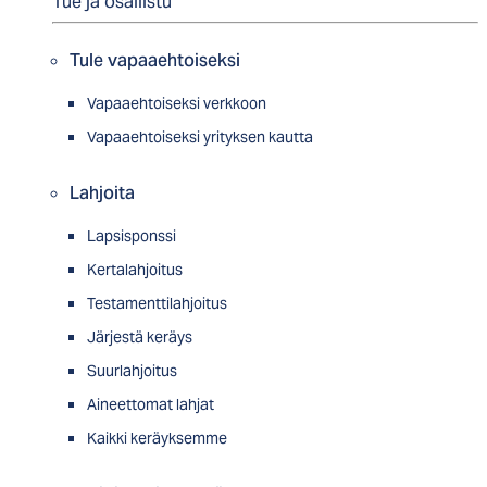
Tue ja osallistu
Tule vapaaehtoiseksi
Vapaaehtoiseksi verkkoon
Vapaaehtoiseksi yrityksen kautta
Lahjoita
Lapsisponssi
Kertalahjoitus
Testamenttilahjoitus
Järjestä keräys
Suurlahjoitus
Aineettomat lahjat
Kaikki keräyksemme