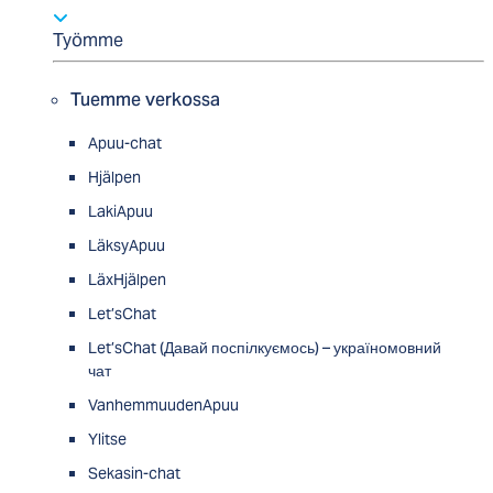
Työmme
Tuemme verkossa
Apuu-chat
Hjälpen
LakiApuu
LäksyApuu
LäxHjälpen
Let’sChat
Let’sChat (Давай поспілкуємось) – україномовний
чат
VanhemmuudenApuu
Ylitse
Sekasin-chat