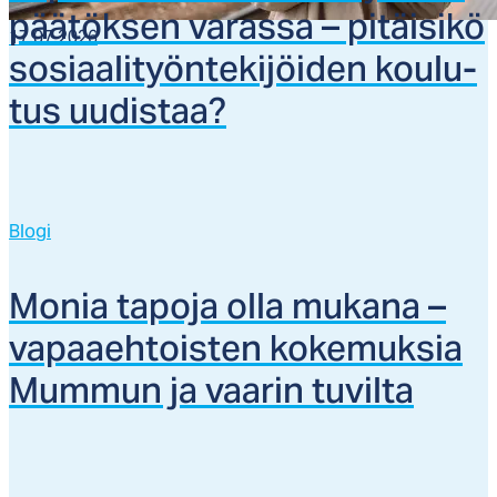
pää­tök­sen va­ras­sa – pi­täi­si­kö
17.07.2026
so­siaa­li­työn­te­ki­jöi­den kou­lu­
tus uu­dis­taa?
Blogi
Mo­nia ta­po­ja ol­la mu­ka­na –
va­paaeh­tois­ten ko­ke­muk­sia
Mum­mun ja vaa­rin tu­vil­ta