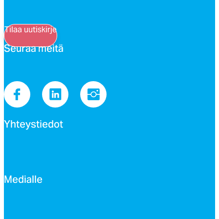
Tilaa uutiskirje
Seu­raa mei­tä
Yh­teys­tie­dot
Me­dial­le