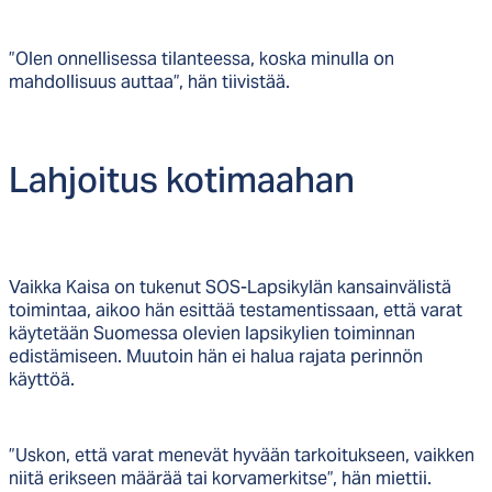
”Olen onnellisessa tilanteessa, koska minulla on
mahdollisuus auttaa”, hän tiivistää.
Lah­joi­tus ko­ti­maa­han
Vaikka Kaisa on tukenut SOS-Lapsikylän kansainvälistä
toimintaa, aikoo hän esittää testamentissaan, että varat
käytetään Suomessa olevien lapsikylien toiminnan
edistämiseen. Muutoin hän ei halua rajata perinnön
käyttöä.
”Uskon, että varat menevät hyvään tarkoitukseen, vaikken
niitä erikseen määrää tai korvamerkitse”, hän miettii.