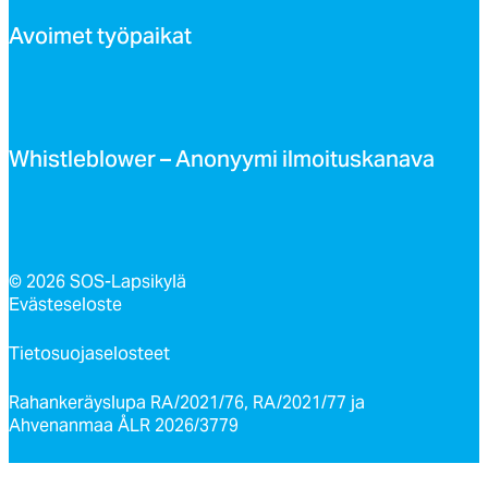
Avoi­met työ­pai­kat
Whist­leb­lo­wer – Ano­nyy­mi il­moi­tus­ka­na­va
© 2026 SOS-Lapsikylä
Evästeseloste
Tietosuojaselosteet
Rahankeräyslupa RA/2021/76, RA/2021/77 ja
Ahvenanmaa ÅLR 2026/3779