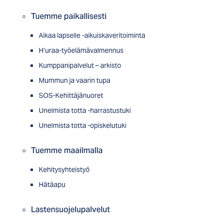
Tuemme paikallisesti
Aikaa lapselle -aikuiskaveritoiminta
H’uraa-työelämävalmennus
Kumppanipalvelut – arkisto
Mummun ja vaarin tupa
SOS-Kehittäjänuoret
Unelmista totta -harrastustuki
Unelmista totta -opiskelutuki
Tuemme maailmalla
Kehitysyhteistyö
Hätäapu
Lastensuojelupalvelut