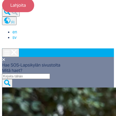
Lahjoita
FI
en
sv
Hae SOS-Lapsikylän sivustolta
Mitä haet?
Mitä
haet?