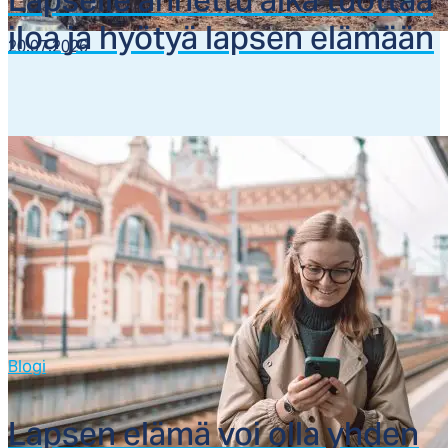
Lap­sel­le an­net­tu ai­ka tuot­taa
iloa ja hyö­tyä lap­sen elä­mään
20.07.2026
Blogi
Lap­sen elä­mä voi ol­la yh­den