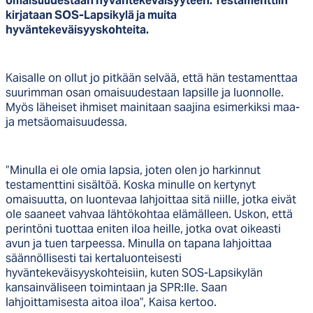
omaisuudestaan hyväntekeväisyyteen. Testamenttiin
kirjataan SOS-Lapsikylä ja muita
hyväntekeväisyyskohteita.
Kaisalle on ollut jo pitkään selvää, että hän testamenttaa
suurimman osan omaisuudestaan lapsille ja luonnolle.
Myös läheiset ihmiset mainitaan saajina esimerkiksi maa-
ja metsäomaisuudessa.
”Minulla ei ole omia lapsia, joten olen jo harkinnut
testamenttini sisältöä. Koska minulle on kertynyt
omaisuutta, on luontevaa lahjoittaa sitä niille, jotka eivät
ole saaneet vahvaa lähtökohtaa elämälleen. Uskon, että
perintöni tuottaa eniten iloa heille, jotka ovat oikeasti
avun ja tuen tarpeessa. Minulla on tapana lahjoittaa
säännöllisesti tai kertaluonteisesti
hyväntekeväisyyskohteisiin, kuten SOS-Lapsikylän
kansainväliseen toimintaan ja SPR:lle. Saan
lahjoittamisesta aitoa iloa”, Kaisa kertoo.