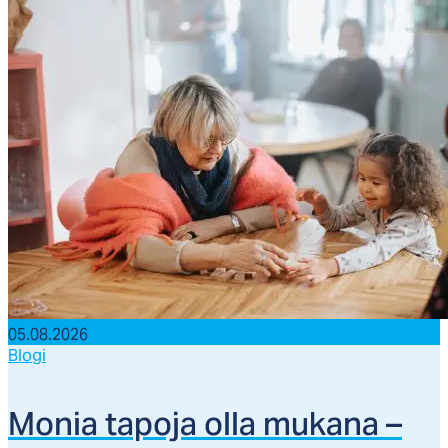
05.08.2026
Blogi
Mo­nia ta­po­ja ol­la mu­ka­na –