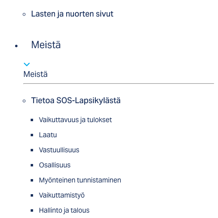
Lasten ja nuorten sivut
Meistä
Meistä
Tietoa SOS-Lapsikylästä
Vaikuttavuus ja tulokset
Laatu
Vastuullisuus
Osallisuus
Myön­tei­nen tun­nis­ta­minen
Vaikuttamistyö
Hallinto ja talous