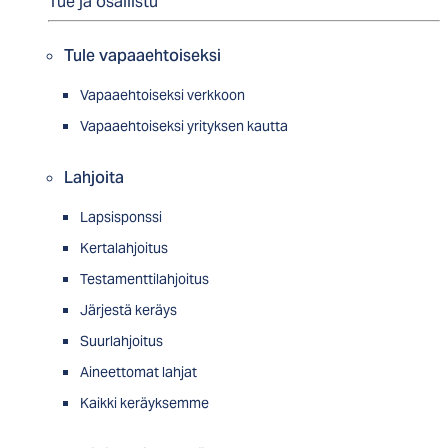
Tue ja osallistu
Tule vapaaehtoiseksi
Vapaaehtoiseksi verkkoon
Vapaaehtoiseksi yrityksen kautta
Lahjoita
Lapsisponssi
Kertalahjoitus
Testamenttilahjoitus
Järjestä keräys
Suurlahjoitus
Aineettomat lahjat
Kaikki keräyksemme