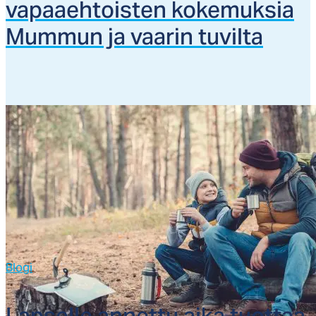
va­paaeh­tois­ten ko­ke­muk­sia
Mum­mun ja vaa­rin tu­vil­ta
Blogi