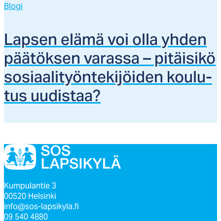
Blogi
Lap­sen elä­mä voi ol­la yh­den
pää­tök­sen va­ras­sa – pi­täi­si­kö
so­siaa­li­työn­te­ki­jöi­den kou­lu­
tus uu­dis­taa?
Kumpulantie 3
00520 Helsinki
info@sos-lapsikyla.fi
09 540 4880