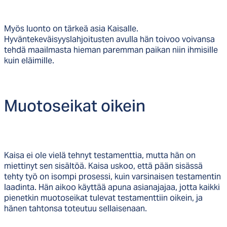
Myös luonto on tärkeä asia Kaisalle.
Hyväntekeväisyyslahjoitusten avulla hän toivoo voivansa
tehdä maailmasta hieman paremman paikan niin ihmisille
kuin eläimille.
Muo­to­sei­kat oi­kein
Kaisa ei ole vielä tehnyt testamenttia, mutta hän on
miettinyt sen sisältöä. Kaisa uskoo, että pään sisässä
tehty työ on isompi prosessi, kuin varsinaisen testamentin
laadinta. Hän aikoo käyttää apuna asianajajaa, jotta kaikki
pienetkin muotoseikat tulevat testamenttiin oikein, ja
hänen tahtonsa toteutuu sellaisenaan.