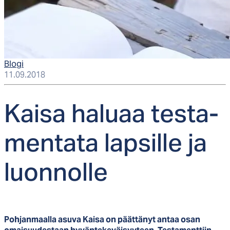
Blogi
11.09.2018
Kai­sa ha­luaa tes­ta­
men­ta­ta lap­sil­le ja
luon­nol­le
Pohjanmaalla asuva Kaisa on päättänyt antaa osan