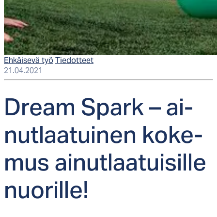
Ehkäisevä työ
Tiedotteet
21.04.2021
Dream Spark – ai­
nut­laa­tui­nen ko­ke­
mus ai­nut­laa­tui­sil­le
nuo­ril­le!