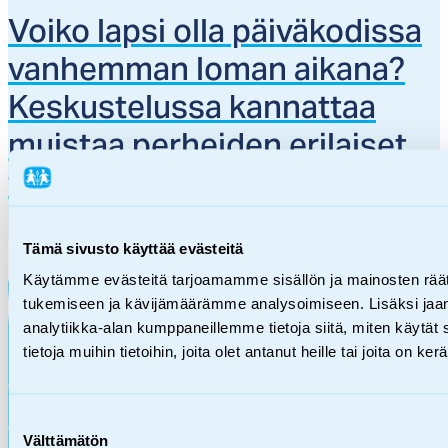
Voi­ko lap­si ol­la päi­vä­ko­dis­sa
van­hem­man lo­man ai­ka­na?
Kes­kus­te­lus­sa kan­nat­taa
muis­taa per­hei­den eri­lai­set
ti­lan­teet
Tämä sivusto käyttää evästeitä
Käytämme evästeitä tarjoamamme sisällön ja mainosten räät
tukemiseen ja kävijämäärämme analysoimiseen. Lisäksi jaa
analytiikka-alan kumppaneillemme tietoja siitä, miten käyt
tietoja muihin tietoihin, joita olet antanut heille tai joita on k
Kumpulantie 3
00520 Helsinki
info@sos-lapsikyla.fi
Suostumuksen
09 540 4880
Välttämätön
valinta