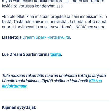
myös esimerkiksi koulukuraattoreille, joiden kautta tieto
leviää toivotuissa kohderyhmissä.
–En ole ollut ikinä mistään projektista näin innoissani kuin
tästä. Tästä tulee aivan supersiistiä! Ja tiedän, että nämä
nuoret tarvitsevat ja ansaitsevat tämän, Näätänen sanoo.
Lisätietoja
Dream Spark -nettisivuilta
.
Lue Dream Sparkin tarina
täältä
.
Tule mukaan tekemään nuoren unelmista totta ja lahjoita
hänelle mahdollisuus löytää sisäinen kipinänsä!
Klikkaa
lahjoittamaan
Kipinän sytyttäjät: