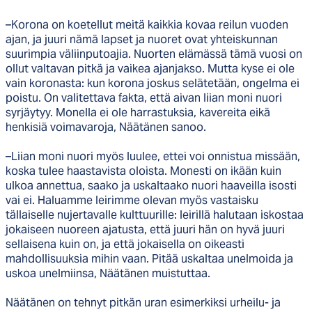
–Korona on koetellut meitä kaikkia kovaa reilun vuoden
ajan, ja juuri nämä lapset ja nuoret ovat yhteiskunnan
suurimpia väliinputoajia. Nuorten elämässä tämä vuosi on
ollut valtavan pitkä ja vaikea ajanjakso. Mutta kyse ei ole
vain koronasta: kun korona joskus selätetään, ongelma ei
poistu. On valitettava fakta, että aivan liian moni nuori
syrjäytyy. Monella ei ole harrastuksia, kavereita eikä
henkisiä voimavaroja, Näätänen sanoo.
–Liian moni nuori myös luulee, ettei voi onnistua missään,
koska tulee haastavista oloista. Monesti on ikään kuin
ulkoa annettua, saako ja uskaltaako nuori haaveilla isosti
vai ei. Haluamme leirimme olevan myös vastaisku
tällaiselle nujertavalle kulttuurille: leirillä halutaan iskostaa
jokaiseen nuoreen ajatusta, että juuri hän on hyvä juuri
sellaisena kuin on, ja että jokaisella on oikeasti
mahdollisuuksia mihin vaan. Pitää uskaltaa unelmoida ja
uskoa unelmiinsa, Näätänen muistuttaa.
Näätänen on tehnyt pitkän uran esimerkiksi urheilu- ja