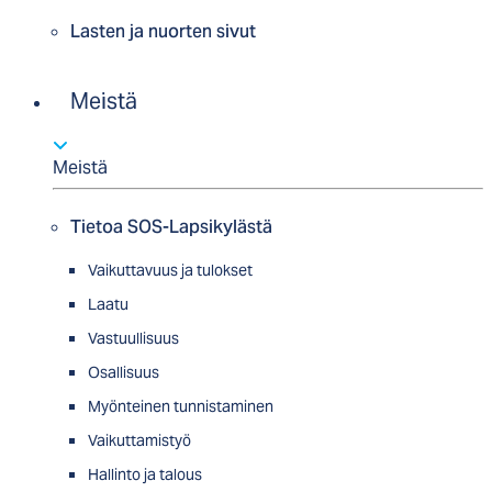
Lasten ja nuorten sivut
Meistä
Meistä
Tietoa SOS-Lapsikylästä
Vaikuttavuus ja tulokset
Laatu
Vastuullisuus
Osallisuus
Myön­tei­nen tun­nis­ta­minen
Vaikuttamistyö
Hallinto ja talous