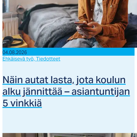
04.08.2026
Ehkäisevä työ,
Tiedotteet
Näin au­tat las­ta, jo­ta kou­lun
al­ku jän­nit­tää – asian­tun­ti­jan
5 vink­kiä