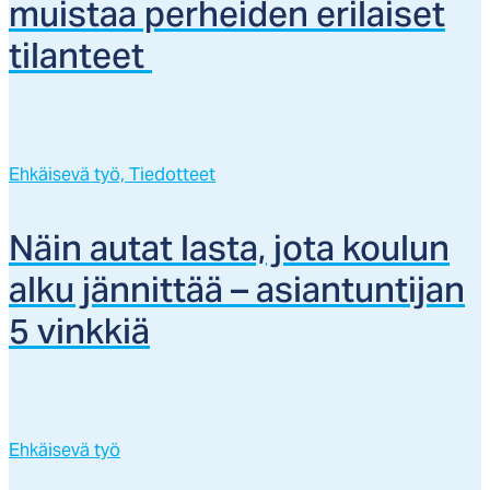
muis­taa per­hei­den eri­lai­set
ti­lan­teet
Ehkäisevä työ,
Tiedotteet
Näin au­tat las­ta, jo­ta kou­lun
al­ku jän­nit­tää – asian­tun­ti­jan
5 vink­kiä
Ehkäisevä työ