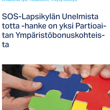
SOS-Lap­si­ky­län Unel­mis­ta
tot­ta -han­ke on yk­si Par­tioai­
tan Ym­pä­ris­tö­bo­nus­koh­teis­
ta