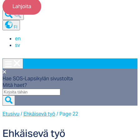
Lahjoita
FI
en
sv
Hae SOS-Lapsikylän sivustolta
Mitä haet?
Mitä
haet?
Etusivu
/
Ehkäisevä työ
/
Page 22
Eh­käi­se­vä työ