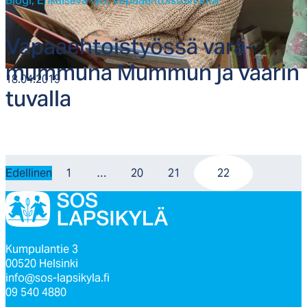
Blogi,
Ehkäisevä työ,
Vapaaehtoistoiminta
Va­paaeh­tois­työs­sä va­ra­
mum­mu­na Mum­mun ja vaa­rin
18.04.2019
tu­val­la
Edellinen
1
…
20
21
22
Kumpulantie 3
00520 Helsinki
info@sos-lapsikyla.fi
09 540 4880