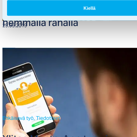
Enem­män hy­vin­voin­tia vä­
Kiellä
hem­mäl­lä ra­hal­la
29.05.2019
Ehkäisevä työ,
Tiedotteet