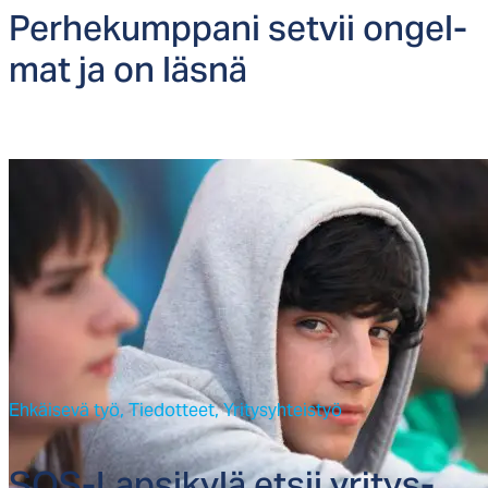
Per­he­kump­pa­ni set­vii on­gel­
mat ja on läs­nä
Ehkäisevä työ,
Tiedotteet,
Yritysyhteistyö