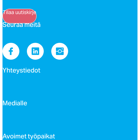
Tilaa uutiskirje
Seu­raa mei­tä
Yh­teys­tie­dot
Me­dial­le
Avoi­met työ­pai­kat