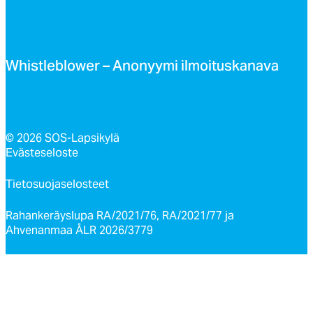
Whist­leb­lo­wer – Ano­nyy­mi il­moi­tus­ka­na­va
© 2026 SOS-Lapsikylä
Evästeseloste
Tietosuojaselosteet
Rahankeräyslupa RA/2021/76, RA/2021/77 ja
Ahvenanmaa ÅLR 2026/3779