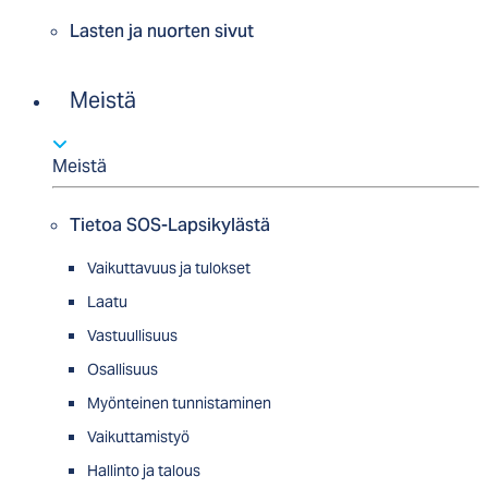
Lasten ja nuorten sivut
Meistä
Meistä
Tietoa SOS-Lapsikylästä
Vaikuttavuus ja tulokset
Laatu
Vastuullisuus
Osallisuus
Myön­tei­nen tun­nis­ta­minen
Vaikuttamistyö
Hallinto ja talous