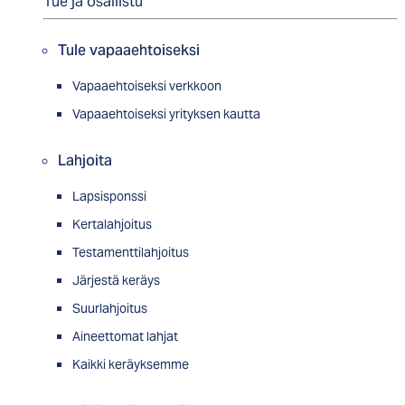
Tue ja osallistu
Tule vapaaehtoiseksi
Vapaaehtoiseksi verkkoon
Vapaaehtoiseksi yrityksen kautta
Lahjoita
Lapsisponssi
Kertalahjoitus
Testamenttilahjoitus
Järjestä keräys
Suurlahjoitus
Aineettomat lahjat
Kaikki keräyksemme