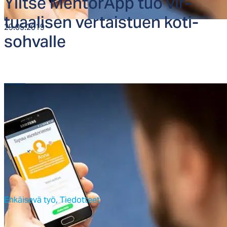
Ylit­se Men­to­rApp tuo vir­
tuaa­li­sen ver­tais­tuen ko­ti­
29.05.2019
soh­val­le
Ehkäisevä työ,
Tiedotteet