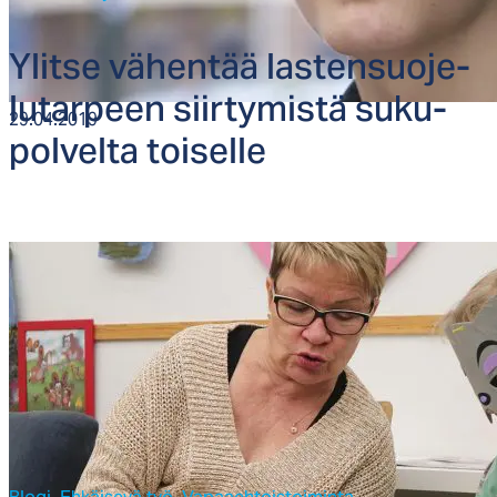
Ylit­se vä­hen­tää las­ten­suo­je­
lu­tar­peen siir­ty­mis­tä su­ku­
29.04.2019
pol­vel­ta toi­sel­le