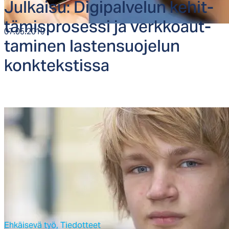
Jul­kai­su: Di­gi­pal­ve­lun ke­hit­
tä­misp­ro­ses­si ja verk­koaut­
07.05.2019
ta­mi­nen las­ten­suo­je­lun
konk­teks­tis­sa
Ehkäisevä työ,
Tiedotteet