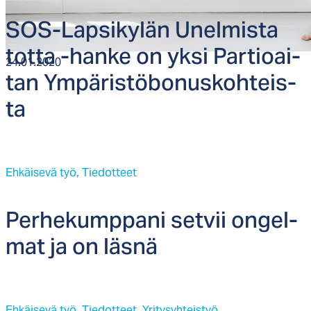
SOS-Lap­si­ky­län Unel­mis­ta
tot­ta -han­ke on yk­si Par­tioai­
24.01.2020
tan Ym­pä­ris­tö­bo­nus­koh­teis­
ta
Ehkäisevä työ,
Tiedotteet
Per­he­kump­pa­ni set­vii on­gel­
mat ja on läs­nä
Ehkäisevä työ,
Tiedotteet,
Yritysyhteistyö