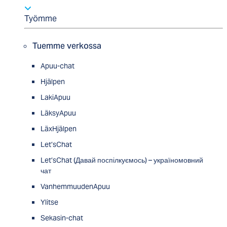
Työmme
Tuemme verkossa
Apuu-chat
Hjälpen
LakiApuu
LäksyApuu
LäxHjälpen
Let’sChat
Let’sChat (Давай поспілкуємось) – україномовний
чат
VanhemmuudenApuu
Ylitse
Sekasin-chat