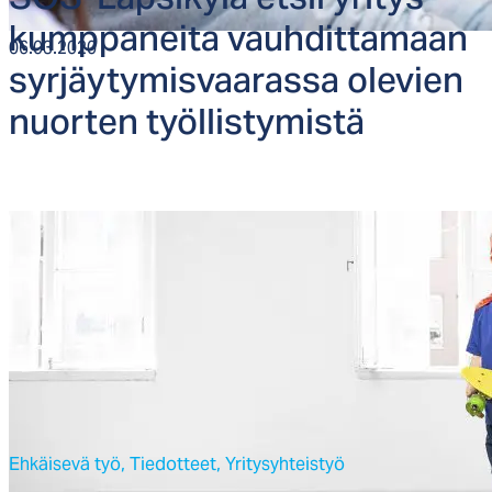
SOS-Lap­si­ky­lä et­sii yri­tys­
kump­pa­nei­ta vauh­dit­ta­maan
06.03.2020
syr­jäy­ty­mis­vaa­ras­sa ole­vien
nuor­ten työl­lis­ty­mis­tä
Ehkäisevä työ,
Tiedotteet,
Yritysyhteistyö