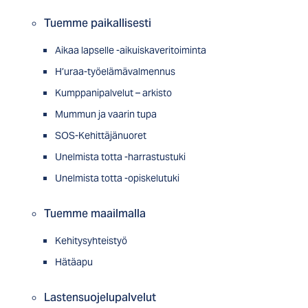
Tuemme paikallisesti
Aikaa lapselle -aikuiskaveritoiminta
H’uraa-työelämävalmennus
Kumppanipalvelut – arkisto
Mummun ja vaarin tupa
SOS-Kehittäjänuoret
Unelmista totta -harrastustuki
Unelmista totta -opiskelutuki
Tuemme maailmalla
Kehitysyhteistyö
Hätäapu
Lastensuojelupalvelut