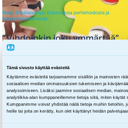
Blogi,
Ehkäisevä työ,
Kokemuksia perhehoidosta ja
tukiperhetoiminnasta
”Vih­doin­kin jo­ku ym­mär­tää”
24.01.2020
Tämä sivusto käyttää evästeitä
Käytämme evästeitä tarjoamamme sisällön ja mainosten räät
sosiaalisen median ominaisuuksien tukemiseen ja kävijäm
analysoimiseen. Lisäksi jaamme sosiaalisen median, mainos
analytiikka-alan kumppaneillemme tietoja siitä, miten käytä
Kumppanimme voivat yhdistää näitä tietoja muihin tietoihin, jo
heille tai joita on kerätty, kun olet käyttänyt heidän palvelujaa
Blogi,
Ehkäisevä työ