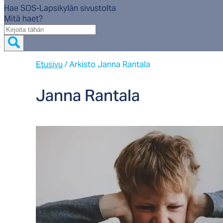
Hae SOS-Lapsikylän sivustolta
Mitä haet?
Mitä
haet?
Etusivu
/
Arkisto Janna Rantala
Jan­na Ran­ta­la