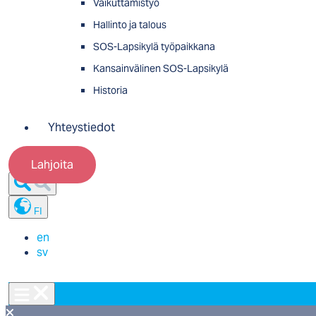
Vaikuttamistyö
Hallinto ja talous
SOS-Lapsikylä työpaikkana
Kansainvälinen SOS-Lapsikylä
Historia
Yhteystiedot
Lahjoita
FI
en
sv