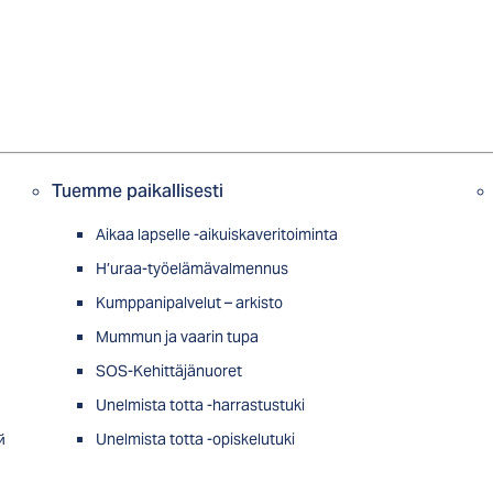
Tuemme paikallisesti
Aikaa lapselle -aikuiskaveritoiminta
H’uraa-työelämävalmennus
Kumppanipalvelut – arkisto
Mummun ja vaarin tupa
SOS-Kehittäjänuoret
Unelmista totta -harrastustuki
й
Unelmista totta -opiskelutuki