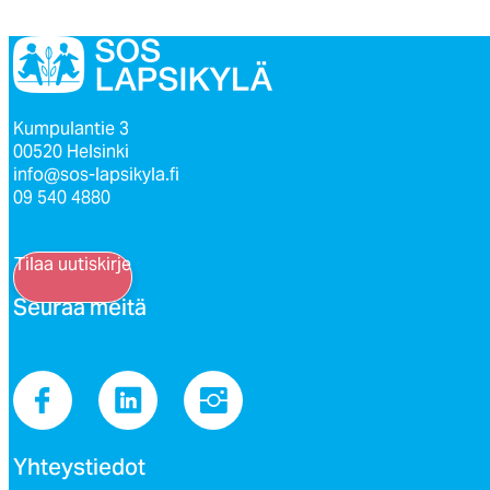
Kumpulantie 3
00520 Helsinki
info@sos-lapsikyla.fi
09 540 4880
Tilaa uutiskirje
Seu­raa mei­tä
Yh­teys­tie­dot