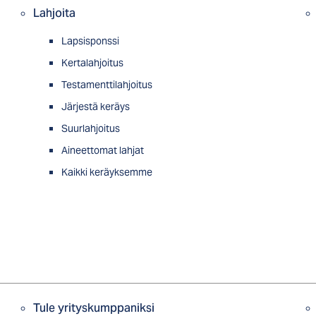
Lahjoita
Lapsisponssi
Kertalahjoitus
Testamenttilahjoitus
Järjestä keräys
Suurlahjoitus
Aineettomat lahjat
Kaikki keräyksemme
Tule yrityskumppaniksi