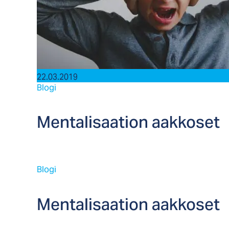
22.03.2019
Blogi
Men­ta­li­saa­tion aak­ko­set
Blogi
Men­ta­li­saa­tion aak­ko­set