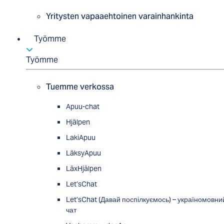
Yritysten vapaaehtoinen varainhankinta
Työmme
Työmme
Tuemme verkossa
Apuu-chat
Hjälpen
LakiApuu
LäksyApuu
LäxHjälpen
Let’sChat
Let’sChat (Давай поспілкуємось) – україномовни
чат