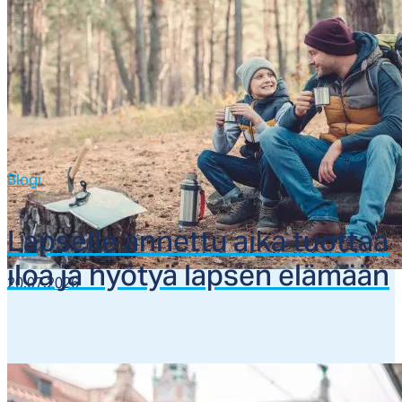
Blogi
Lap­sel­le an­net­tu ai­ka tuot­taa
iloa ja hyö­tyä lap­sen elä­mään
20.07.2026