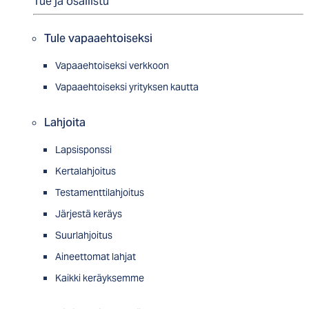
Tue ja osallistu
Tule vapaaehtoiseksi
Vapaaehtoiseksi verkkoon
Vapaaehtoiseksi yrityksen kautta
Lahjoita
Lapsisponssi
Kertalahjoitus
Testamenttilahjoitus
Järjestä keräys
Suurlahjoitus
Aineettomat lahjat
Kaikki keräyksemme