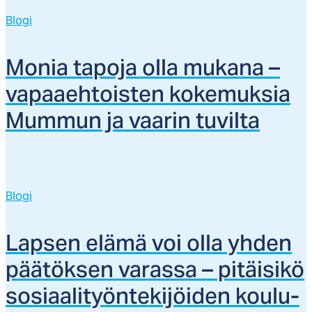
Blogi
Mo­nia ta­po­ja ol­la mu­ka­na –
va­paaeh­tois­ten ko­ke­muk­sia
Mum­mun ja vaa­rin tu­vil­ta
Blogi
Lap­sen elä­mä voi ol­la yh­den
pää­tök­sen va­ras­sa – pi­täi­si­kö
so­siaa­li­työn­te­ki­jöi­den kou­lu­