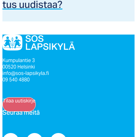
tus uu­dis­taa?
Kumpulantie 3
00520 Helsinki
info@sos-lapsikyla.fi
09 540 4880
Tilaa uutiskirje
Seu­raa mei­tä