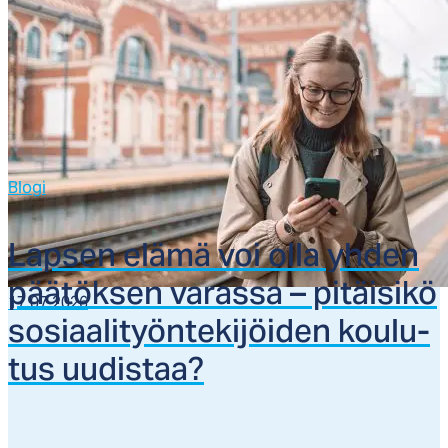
Blogi
Lap­sen elä­mä voi ol­la yh­den
pää­tök­sen va­ras­sa – pi­täi­si­kö
17.07.2026
so­siaa­li­työn­te­ki­jöi­den kou­lu­
tus uu­dis­taa?