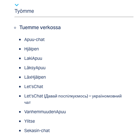
Työmme
Tuemme verkossa
Apuu-chat
Hjälpen
LakiApuu
LäksyApuu
LäxHjälpen
Let’sChat
Let’sChat (Давай поспілкуємось) – україномовний
чат
VanhemmuudenApuu
Ylitse
Sekasin-chat