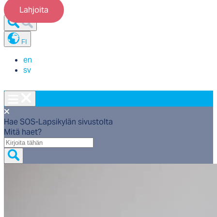
Lahjoita
FI
en
sv
Hae SOS-Lapsikylän sivustolta
Mitä haet?
Mitä
haet?