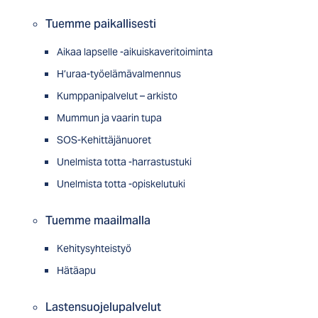
Tuemme paikallisesti
Aikaa lapselle -aikuiskaveritoiminta
H’uraa-työelämävalmennus
Kumppanipalvelut – arkisto
Mummun ja vaarin tupa
SOS-Kehittäjänuoret
Unelmista totta -harrastustuki
Unelmista totta -opiskelutuki
Tuemme maailmalla
Kehitysyhteistyö
Hätäapu
Lastensuojelupalvelut