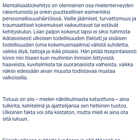
Mentalisaatiokehitys on olennainen osa mielenterveyden
rakentumista ja onkin puutteellinen esimerkiksi
persoonallisuushäiriöissä. Vaille jäämiset, turvattomuus ja
traumaattiset kokemukset vaikeuttavat tai estävät
kehityskulun. Liian paljon kokenut lapsi ei siksi hahmota
ikätasoisesti ulkoisen todellisuuden (faktat) ja sisäisen
todellisuuden (oma kokemusmaailma) välistä suhdetta,
vaikka älyä, taitoja ja ikää piisaisi. Hän pitää itsepintaisesti
kiinni niin itseen kuin muihinkin ihmisiin liittyvistä
haaveista, kuvitelmista tai suoranaisista valheista, vaikka
näkisi edessään aivan muusta todistavaa mustaa
valkoisella.
Totuus on siis – mielen näkökulmasta katsottuna – aina
tulkinta, kehitelmä ja ajattelijansa sen hetkinen tuotos.
Ulkoinen fakta voi olla kiistaton, mutta mieli ei aina ota
sitä lukuun.