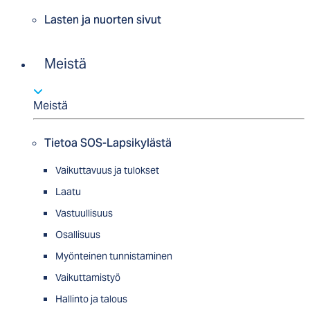
Lasten ja nuorten sivut
Meistä
Meistä
Tietoa SOS-Lapsikylästä
Vaikuttavuus ja tulokset
Laatu
Vastuullisuus
Osallisuus
Myön­tei­nen tun­nis­ta­minen
Vaikuttamistyö
Hallinto ja talous