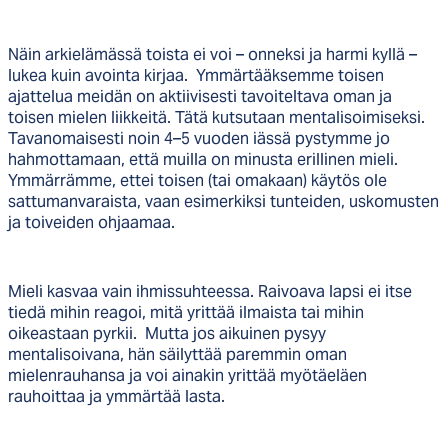
Näin arkielämässä toista ei voi – onneksi ja harmi kyllä –
lukea kuin avointa kirjaa. Ymmärtääksemme toisen
ajattelua meidän on aktiivisesti tavoiteltava oman ja
toisen mielen liikkeitä. Tätä kutsutaan mentalisoimiseksi.
Tavanomaisesti noin 4–5 vuoden iässä pystymme jo
hahmottamaan, että muilla on minusta erillinen mieli.
Ymmärrämme, ettei toisen (tai omakaan) käytös ole
sattumanvaraista, vaan esimerkiksi tunteiden, uskomusten
ja toiveiden ohjaamaa.
Mieli kasvaa vain ihmissuhteessa. Raivoava lapsi ei itse
tiedä mihin reagoi, mitä yrittää ilmaista tai mihin
oikeastaan pyrkii. Mutta jos aikuinen pysyy
mentalisoivana, hän säilyttää paremmin oman
mielenrauhansa ja voi ainakin yrittää myötäeläen
rauhoittaa ja ymmärtää lasta.