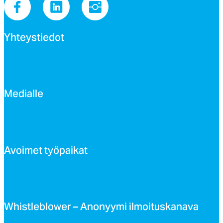
Yh­teys­tie­dot
Me­dial­le
Avoi­met työ­pai­kat
Whist­leb­lo­wer – Ano­nyy­mi il­moi­tus­ka­na­va