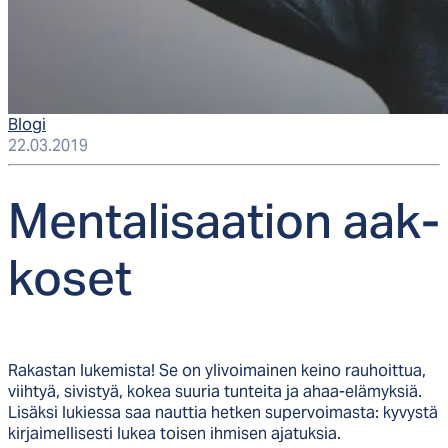
Blogi
22.03.2019
Men­ta­li­saa­tion aak­
ko­set
Rakastan lukemista! Se on ylivoimainen keino rauhoittua,
viihtyä, sivistyä, kokea suuria tunteita ja ahaa-elämyksiä.
Lisäksi lukiessa saa nauttia hetken supervoimasta: kyvystä
kirjaimellisesti lukea toisen ihmisen ajatuksia.