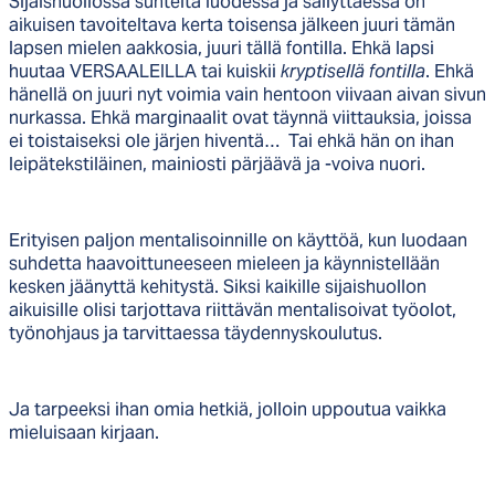
Sijaishuollossa suhteita luodessa ja säilyttäessä on
aikuisen tavoiteltava kerta toisensa jälkeen juuri tämän
lapsen mielen aakkosia, juuri tällä fontilla. Ehkä lapsi
huutaa VERSAALEILLA tai kuiskii
kryptisellä fontilla
. Ehkä
hänellä on juuri nyt voimia vain hentoon viivaan aivan sivun
nurkassa. Ehkä marginaalit ovat täynnä viittauksia, joissa
ei toistaiseksi ole järjen hiventä… Tai ehkä hän on ihan
leipätekstiläinen, mainiosti pärjäävä ja -voiva nuori.
Erityisen paljon mentalisoinnille on käyttöä, kun luodaan
suhdetta haavoittuneeseen mieleen ja käynnistellään
kesken jäänyttä kehitystä. Siksi kaikille sijaishuollon
aikuisille olisi tarjottava riittävän mentalisoivat työolot,
työnohjaus ja tarvittaessa täydennyskoulutus.
Ja tarpeeksi ihan omia hetkiä, jolloin uppoutua vaikka
mieluisaan kirjaan.