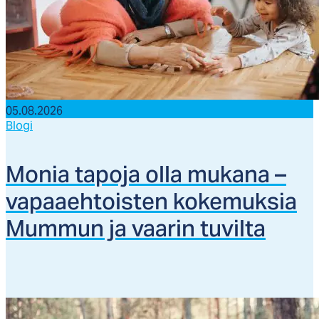
05.08.2026
Blogi
Mo­nia ta­po­ja ol­la mu­ka­na –
va­paaeh­tois­ten ko­ke­muk­sia
Mum­mun ja vaa­rin tu­vil­ta