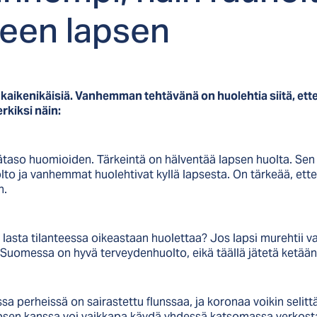
­neen lap­sen
kaikenikäisiä. Vanhemman tehtävänä on huolehtia siitä, ette
erkiksi näin:
ätaso huomioiden. Tärkeintä on hälventää lapsen huolta. Sen 
o ja vanhemmat huolehtivat kyllä lapsesta. On tärkeää, ettei
n.
lasta tilanteessa oikeastaan huolettaa? Jos lapsi murehtii vai
 Suomessa on hyvä terveydenhuolto, eikä täällä jätetä ketään
a perheissä on sairastettu flunssaa, ja koronaa voikin selittä
sen kanssa voi vaikkapa käydä yhdessä katsomassa verkosta,