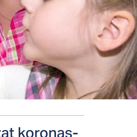
tat ko­ro­nas­