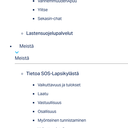
VanhemmuudenApuu
Ylitse
Sekasin-chat
Lastensuojelupalvelut
Meistä
Meistä
Tietoa SOS-Lapsikylästä
Vaikuttavuus ja tulokset
Laatu
Vastuullisuus
Osallisuus
Myön­tei­nen tun­nis­ta­minen