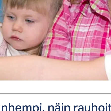
­hem­pi, näin rau­hoi­