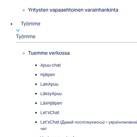
Yritysten vapaaehtoinen varainhankinta
Työmme
Työmme
Tuemme verkossa
Apuu-chat
Hjälpen
LakiApuu
LäksyApuu
LäxHjälpen
Let’sChat
Let’sChat (Давай поспілкуємось) – україномовни
чат