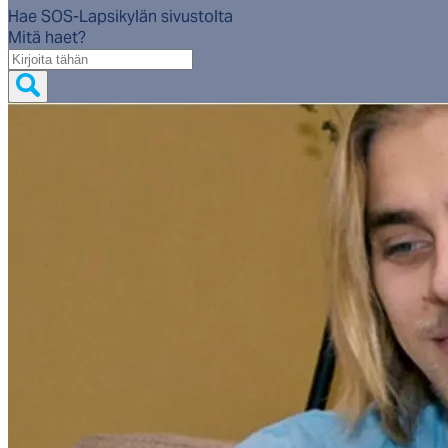
Hae SOS-Lapsikylän sivustolta
Mitä haet?
Mitä
haet?