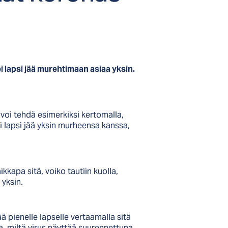
i lapsi jää murehtimaan asiaa yksin.
voi tehdä esimerkiksi kertomalla,
 lapsi jää yksin murheensa kanssa,
kkapa sitä, voiko tautiin kuolla,
 yksin.
ä pienelle lapselle vertaamalla sitä
 miltä virus näyttää suurennettuna.