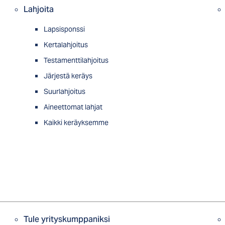
Lahjoita
Lapsisponssi
Kertalahjoitus
Testamenttilahjoitus
Järjestä keräys
Suurlahjoitus
Aineettomat lahjat
Kaikki keräyksemme
Tule yrityskumppaniksi