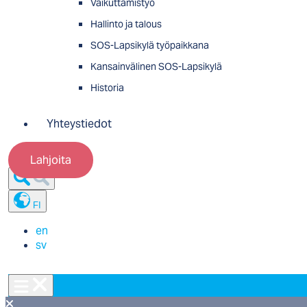
Vaikuttamistyö
Hallinto ja talous
SOS-Lapsikylä työpaikkana
Kansainvälinen SOS-Lapsikylä
Historia
Yhteystiedot
Lahjoita
FI
en
sv