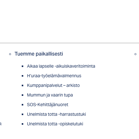
Tuemme paikallisesti
Aikaa lapselle -aikuiskaveritoiminta
H’uraa-työelämävalmennus
Kumppanipalvelut – arkisto
Mummun ja vaarin tupa
SOS-Kehittäjänuoret
Unelmista totta -harrastustuki
й
Unelmista totta -opiskelutuki