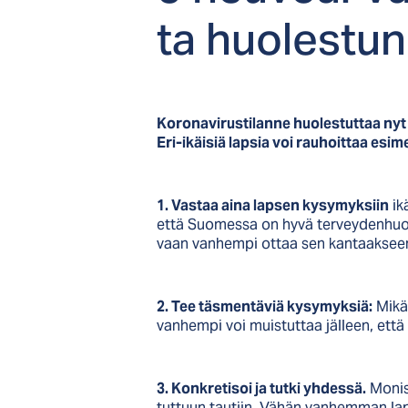
ta huo­les­tu
Koronavirustilanne huolestuttaa nyt 
Eri-ikäisiä lapsia voi rauhoittaa esim
1. Vastaa aina lapsen kysymyksiin
ik
että Suomessa on hyvä terveydenhuolt
vaan vanhempi ottaa sen kantaaksee
2. Tee täsmentäviä kysymyksiä:
Mikä 
vanhempi voi muistuttaa jälleen, että
3. Konkretisoi ja tutki yhdessä.
Moniss
tuttuun tautiin. Vähän vanhemman lap