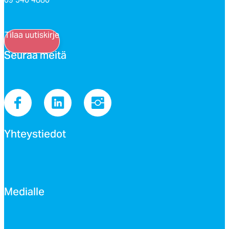
Tilaa uutiskirje
Seu­raa mei­tä
Yh­teys­tie­dot
Me­dial­le