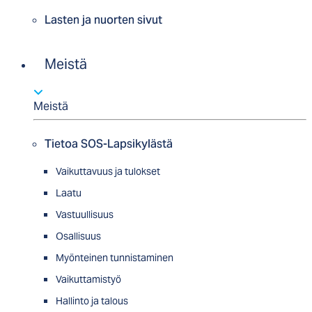
Lasten ja nuorten sivut
Meistä
Meistä
Tietoa SOS-Lapsikylästä
Vaikuttavuus ja tulokset
Laatu
Vastuullisuus
Osallisuus
Myön­tei­nen tun­nis­ta­minen
Vaikuttamistyö
Hallinto ja talous