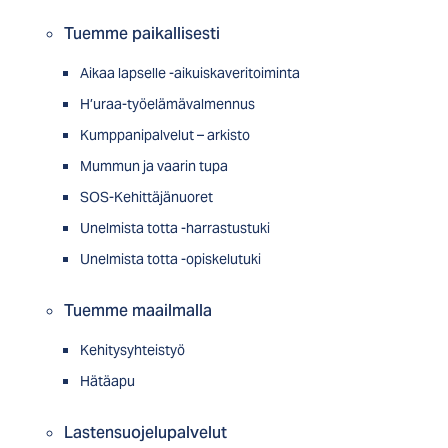
Tuemme paikallisesti
Aikaa lapselle -aikuiskaveritoiminta
H’uraa-työelämävalmennus
Kumppanipalvelut – arkisto
Mummun ja vaarin tupa
SOS-Kehittäjänuoret
Unelmista totta -harrastustuki
Unelmista totta -opiskelutuki
Tuemme maailmalla
Kehitysyhteistyö
Hätäapu
Lastensuojelupalvelut