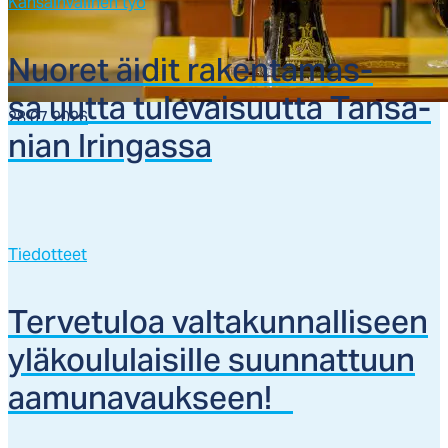
Kansainvälinen työ
Nuo­ret äi­dit ra­ken­ta­mas­
sa uut­ta tu­le­vai­suut­ta Tan­sa­
28.07.2026
nian Irin­gas­sa
Tiedotteet
Ter­ve­tu­loa val­ta­kun­nal­li­seen
ylä­kou­lu­lai­sil­le suun­nat­tuun
aa­mu­na­vauk­seen!