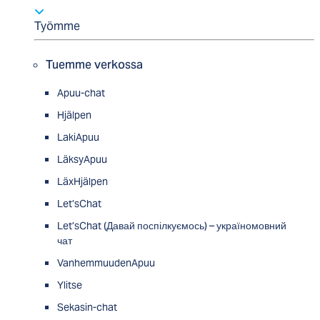
Työmme
Tuemme verkossa
Apuu-chat
Hjälpen
LakiApuu
LäksyApuu
LäxHjälpen
Let’sChat
Let’sChat (Давай поспілкуємось) – україномовний
чат
VanhemmuudenApuu
Ylitse
Sekasin-chat