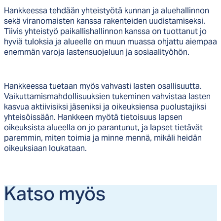
Hankkeessa tehdään yhteistyötä kunnan ja aluehallinnon
sekä viranomaisten kanssa rakenteiden uudistamiseksi.
Tiivis yhteistyö paikallishallinnon kanssa on tuottanut jo
hyviä tuloksia ja alueelle on muun muassa ohjattu aiempaa
enemmän varoja lastensuojeluun ja sosiaalityöhön.
Hankkeessa tuetaan myös vahvasti lasten osallisuutta.
Vaikuttamismahdollisuuksien tukeminen vahvistaa lasten
kasvua aktiivisiksi jäseniksi ja oikeuksiensa puolustajiksi
yhteisöissään. Hankkeen myötä tietoisuus lapsen
oikeuksista alueella on jo parantunut, ja lapset tietävät
paremmin, miten toimia ja minne mennä, mikäli heidän
oikeuksiaan loukataan.
Kat­so myös