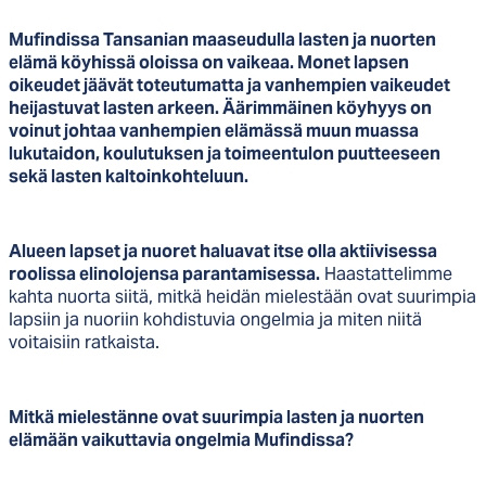
Mufindissa Tansanian maaseudulla lasten ja nuorten
elämä köyhissä oloissa on vaikeaa. Monet lapsen
oikeudet jäävät toteutumatta ja vanhempien vaikeudet
heijastuvat lasten arkeen. Äärimmäinen köyhyys on
voinut johtaa vanhempien elämässä muun muassa
lukutaidon, koulutuksen ja toimeentulon puutteeseen
sekä lasten kaltoinkohteluun.
Alueen lapset ja nuoret haluavat itse olla aktiivisessa
roolissa elinolojensa parantamisessa.
Haastattelimme
kahta nuorta siitä, mitkä heidän mielestään ovat suurimpia
lapsiin ja nuoriin kohdistuvia ongelmia ja miten niitä
voitaisiin ratkaista.
Mitkä mielestänne ovat suurimpia lasten ja nuorten
elämään vaikuttavia ongelmia Mufindissa?