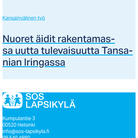
Kansainvälinen työ
Nuo­ret äi­dit ra­ken­ta­mas­
sa uut­ta tu­le­vai­suut­ta Tan­sa­
nian Irin­gas­sa
Kumpulantie 3
00520 Helsinki
info@sos-lapsikyla.fi
09 540 4880