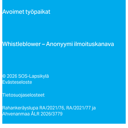
Avoi­met työ­pai­kat
Whist­leb­lo­wer – Ano­nyy­mi il­moi­tus­ka­na­va
© 2026 SOS-Lapsikylä
Evästeseloste
Tietosuojaselosteet
Rahankeräyslupa RA/2021/76, RA/2021/77 ja
Ahvenanmaa ÅLR 2026/3779