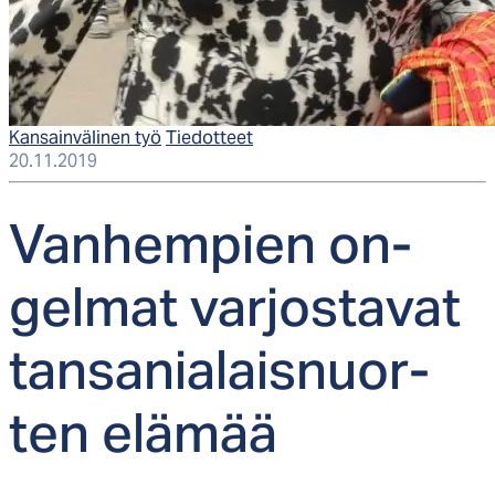
Kansainvälinen työ
Tiedotteet
20.11.2019
Van­hem­pien on­
gel­mat var­jos­ta­vat
tan­sa­nia­lais­nuor­
ten elä­mää