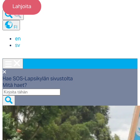
Lahjoita
FI
en
sv
Hae SOS-Lapsikylän sivustolta
Mitä haet?
Mitä
haet?