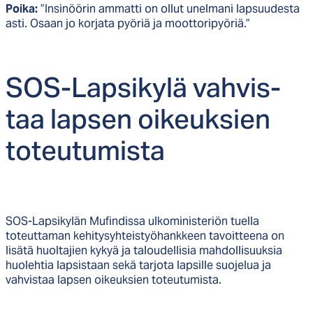
Poika:
”Insinöörin ammatti on ollut unelmani lapsuudesta
asti. Osaan jo korjata pyöriä ja moottoripyöriä.”
SOS-Lap­si­ky­lä vah­vis­
taa lap­sen oi­keuk­sien
to­teu­tu­mis­ta
SOS-Lapsikylän Mufindissa ulkoministeriön tuella
toteuttaman kehitysyhteistyöhankkeen tavoitteena on
lisätä huoltajien kykyä ja taloudellisia mahdollisuuksia
huolehtia lapsistaan sekä tarjota lapsille suojelua ja
vahvistaa lapsen oikeuksien toteutumista.