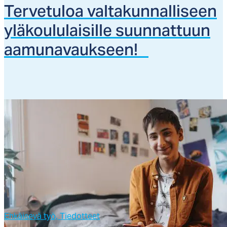
Ter­ve­tu­loa val­ta­kun­nal­li­seen
ylä­kou­lu­lai­sil­le suun­nat­tuun
aa­mu­na­vauk­seen!
Ehkäisevä työ,
Tiedotteet