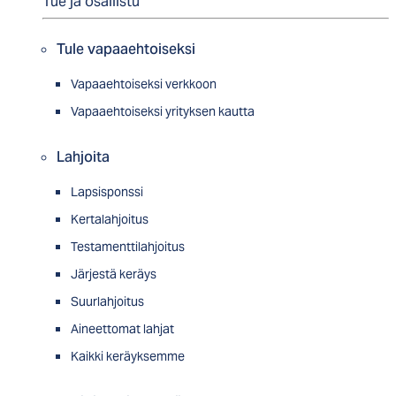
Tue ja osallistu
Tule vapaaehtoiseksi
Vapaaehtoiseksi verkkoon
Vapaaehtoiseksi yrityksen kautta
Lahjoita
Lapsisponssi
Kertalahjoitus
Testamenttilahjoitus
Järjestä keräys
Suurlahjoitus
Aineettomat lahjat
Kaikki keräyksemme