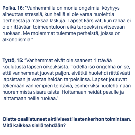
Poika, 16:
”Vanhemmilla on monia ongelmia: köyhyys
aiheuttaa stressiä, kun heillä ei ole varaa huolehtia
perheestä ja maksaa laskuja. Lapset kärsivät, kun rahaa ei
ole riittävään toimeentuloon eikä tarpeeksi ravitsevaan
ruokaan. Me molemmat tulemme perheistä, joissa on
alkoholismia.”
Tyttö, 15:
”Vanhemmat eivät ole saaneet riittävää
koulutusta lapsen oikeuksista. Todella iso ongelma on se,
että vanhemmat juovat paljon, eivätkä huolehdi riittävästi
lapsistaan ja vastaa heidän tarpeisiinsa. Lapset joutuvat
tekemään vanhempien tehtäviä, esimerkiksi huolehtimaan
nuoremmista sisaruksista. Hoitamaan heidät pesulle ja
laittamaan heille ruokaa.”
Olette osallistuneet aktiivisesti lastenkerhon toimintaan.
Mitä kaikkea siellä tehdään?