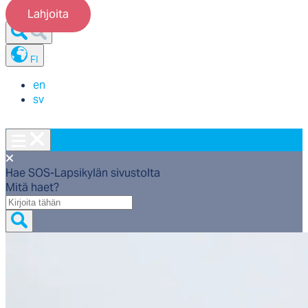
Lahjoita
FI
en
sv
Hae SOS-Lapsikylän sivustolta
Mitä haet?
Mitä
haet?