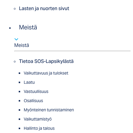
Lasten ja nuorten sivut
Meistä
Meistä
Tietoa SOS-Lapsikylästä
Vaikuttavuus ja tulokset
Laatu
Vastuullisuus
Osallisuus
Myön­tei­nen tun­nis­ta­minen
Vaikuttamistyö
Hallinto ja talous