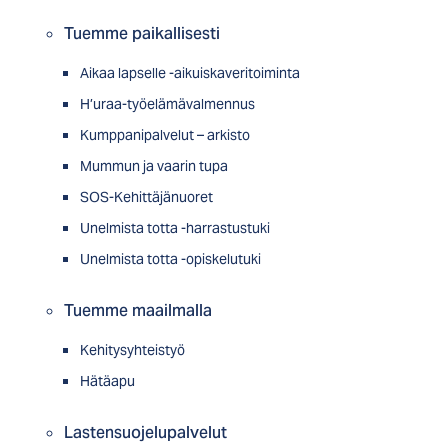
Tuemme paikallisesti
Aikaa lapselle -aikuiskaveritoiminta
H’uraa-työelämävalmennus
Kumppanipalvelut – arkisto
Mummun ja vaarin tupa
SOS-Kehittäjänuoret
Unelmista totta -harrastustuki
Unelmista totta -opiskelutuki
Tuemme maailmalla
Kehitysyhteistyö
Hätäapu
Lastensuojelupalvelut