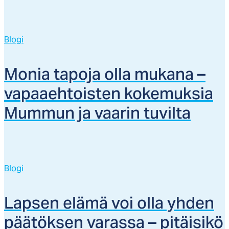
Blogi
Mo­nia ta­po­ja ol­la mu­ka­na –
va­paaeh­tois­ten ko­ke­muk­sia
Mum­mun ja vaa­rin tu­vil­ta
Blogi
Lap­sen elä­mä voi ol­la yh­den
pää­tök­sen va­ras­sa – pi­täi­si­kö