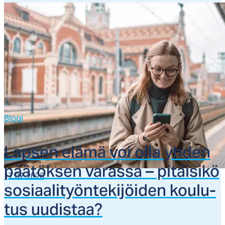
Blogi
Lap­sen elä­mä voi ol­la yh­den
pää­tök­sen va­ras­sa – pi­täi­si­kö
17.07.2026
so­siaa­li­työn­te­ki­jöi­den kou­lu­
tus uu­dis­taa?