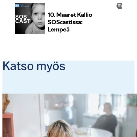
Kat­so myös