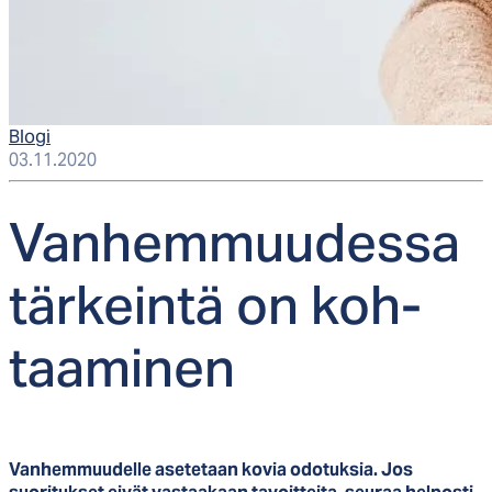
Blogi
03.11.2020
Van­hem­muu­des­sa
tär­kein­tä on koh­
taa­mi­nen
Vanhemmuudelle asetetaan kovia odotuksia. Jos