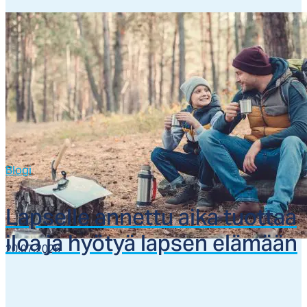
Blogi
Lap­sel­le an­net­tu ai­ka tuot­taa
iloa ja hyö­tyä lap­sen elä­mään
20.07.2026