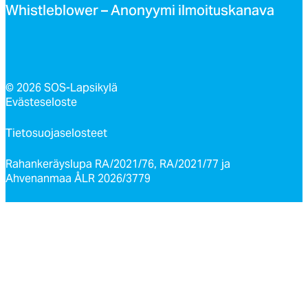
Whist­leb­lo­wer – Ano­nyy­mi il­moi­tus­ka­na­va
© 2026 SOS-Lapsikylä
Evästeseloste
Tietosuojaselosteet
Rahankeräyslupa RA/2021/76, RA/2021/77 ja
Ahvenanmaa ÅLR 2026/3779