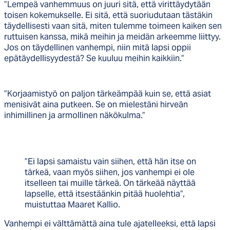
”Lempeä vanhemmuus on juuri sitä, että virittäydytään
toisen kokemukselle. Ei sitä, että suoriudutaan tästäkin
täydellisesti vaan sitä, miten tulemme toimeen kaiken sen
ruttuisen kanssa, mikä meihin ja meidän arkeemme liittyy.
Jos on täydellinen vanhempi, niin mitä lapsi oppii
epätäydellisyydestä? Se kuuluu meihin kaikkiin.”
”Korjaamistyö on paljon tärkeämpää kuin se, että asiat
menisivät aina putkeen. Se on mielestäni hirveän
inhimillinen ja armollinen näkökulma.”
”Ei lapsi samaistu vain siihen, että hän itse on
tärkeä, vaan myös siihen, jos vanhempi ei ole
itselleen tai muille tärkeä. On tärkeää näyttää
lapselle, että itsestäänkin pitää huolehtia”,
muistuttaa Maaret Kallio.
Vanhempi ei välttämättä aina tule ajatelleeksi, että lapsi