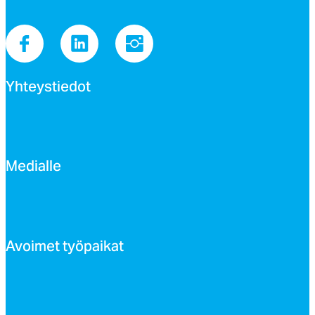
Yh­teys­tie­dot
Me­dial­le
Avoi­met työ­pai­kat