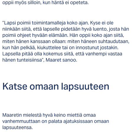
oppii myös silloin, kun häntä ei opeteta.
”Lapsi poimii toimintamalleja koko ajan. Kyse ei ole
niinkään siitä, että lapselle pidetään hyvä luento, josta hän
poimii ohjeet hyvään elämään. Hän oppii koko ajan siitä,
miten hänen kanssaan ollaan: miten häneen suhtaudutaan,
kun hän pelkää, kiukuttelee tai on innostunut jostakin.
Lapsella pitää olla kokemus siitä, että vanhempi vastaa
hänen tunteisiinsa”, Maaret sanoo.
Kat­se omaan lap­suu­teen
Maaretin mielestä hyvä keino miettiä omaa
vanhemmuuttaan on palata ajatuksissaan omaan
lapsuuteensa.