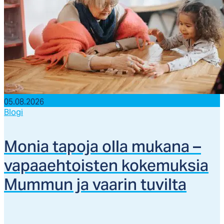
05.08.2026
Blogi
Mo­nia ta­po­ja ol­la mu­ka­na –
va­paaeh­tois­ten ko­ke­muk­sia
Mum­mun ja vaa­rin tu­vil­ta