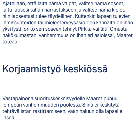
Ajatellaan, että laita nämä vaipat, valitse nämä soseet,
laita lapsesi tähän harrastukseen ja valitse nämä kielet,
niin lapsestasi tulee täydellinen. Kuitenkin lapsen tulevien
ihmissuhteiden tai mielenterveysasioiden kannalta on ihan
yksi lysti, onko sen soseen tehnyt Pirkka vai äiti. Omasta
näkökulmastani vanhemmuus on ihan eri asioissa”, Maaret
toteaa.
Kor­jaa­mis­työ kes­kiös­sä
Vastapainona suorituskeskeisyydelle Maaret puhuu
lempeän vanhemmuuden puolesta. Siinä ei keskitytä
tehtävälistan rastittamiseen, vaan haluun olla lapselle
läsnä.