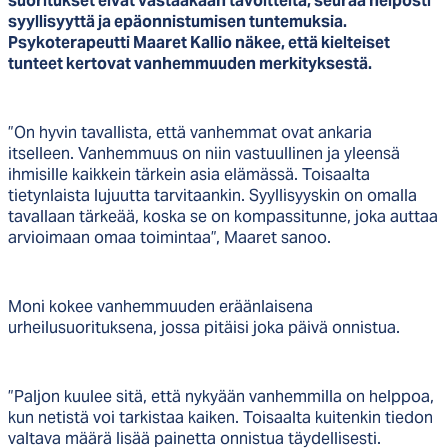
suoritukset eivät vastaakaan tavoitteita, seuraa helposti
syyllisyyttä ja epäonnistumisen tuntemuksia.
Psykoterapeutti Maaret Kallio näkee, että kielteiset
tunteet kertovat vanhemmuuden merkityksestä.
”On hyvin tavallista, että vanhemmat ovat ankaria
itselleen. Vanhemmuus on niin vastuullinen ja yleensä
ihmisille kaikkein tärkein asia elämässä. Toisaalta
tietynlaista lujuutta tarvitaankin. Syyllisyyskin on omalla
tavallaan tärkeää, koska se on kompassitunne, joka auttaa
arvioimaan omaa toimintaa”, Maaret sanoo.
Moni kokee vanhemmuuden eräänlaisena
urheilusuorituksena, jossa pitäisi joka päivä onnistua.
”Paljon kuulee sitä, että nykyään vanhemmilla on helppoa,
kun netistä voi tarkistaa kaiken. Toisaalta kuitenkin tiedon
valtava määrä lisää painetta onnistua täydellisesti.