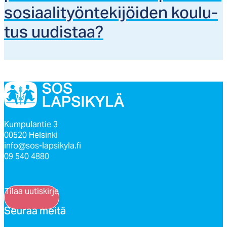
so­siaa­li­työn­te­ki­jöi­den kou­lu­
tus uu­dis­taa?
Kumpulantie 3
00520 Helsinki
info@sos-lapsikyla.fi
09 540 4880
Tilaa uutiskirje
Seu­raa mei­tä