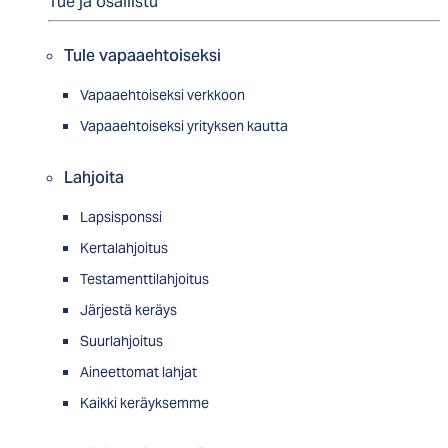
Tue ja osallistu
Tule vapaaehtoiseksi
Vapaaehtoiseksi verkkoon
Vapaaehtoiseksi yrityksen kautta
Lahjoita
Lapsisponssi
Kertalahjoitus
Testamenttilahjoitus
Järjestä keräys
Suurlahjoitus
Aineettomat lahjat
Kaikki keräyksemme