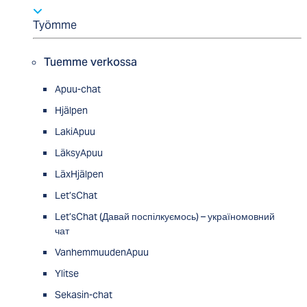
Työmme
Tuemme verkossa
Apuu-chat
Hjälpen
LakiApuu
LäksyApuu
LäxHjälpen
Let’sChat
Let’sChat (Давай поспілкуємось) – україномовний
чат
VanhemmuudenApuu
Ylitse
Sekasin-chat