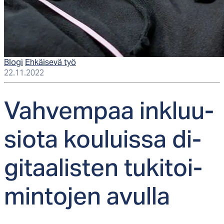
Blogi
Ehkäisevä työ
22.11.2022
Vah­vem­paa ink­luu­
sio­ta kou­luis­sa di­
gi­taa­lis­ten tu­ki­toi­
min­to­jen avul­la