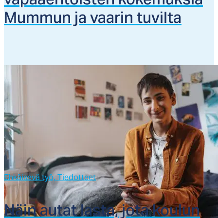
va­paaeh­tois­ten ko­ke­muk­sia
Mum­mun ja vaa­rin tu­vil­ta
Ehkäisevä työ,
Tiedotteet
Näin au­tat las­ta, jo­ta kou­lun