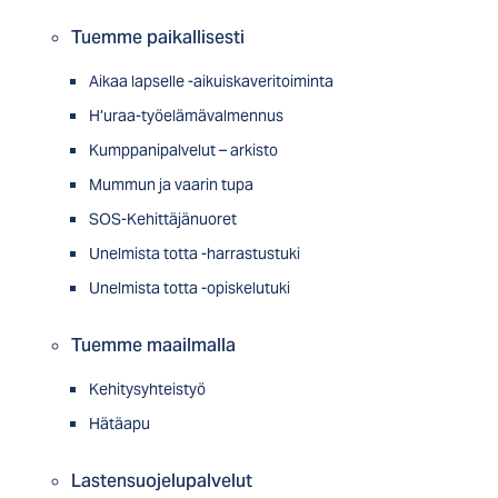
Tuemme paikallisesti
Aikaa lapselle -aikuiskaveritoiminta
H’uraa-työelämävalmennus
Kumppanipalvelut – arkisto
Mummun ja vaarin tupa
SOS-Kehittäjänuoret
Unelmista totta -harrastustuki
Unelmista totta -opiskelutuki
Tuemme maailmalla
Kehitysyhteistyö
Hätäapu
Lastensuojelupalvelut