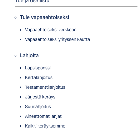
Tue ja osallistu
Tule vapaaehtoiseksi
Vapaaehtoiseksi verkkoon
Vapaaehtoiseksi yrityksen kautta
Lahjoita
Lapsisponssi
Kertalahjoitus
Testamenttilahjoitus
Järjestä keräys
Suurlahjoitus
Aineettomat lahjat
Kaikki keräyksemme