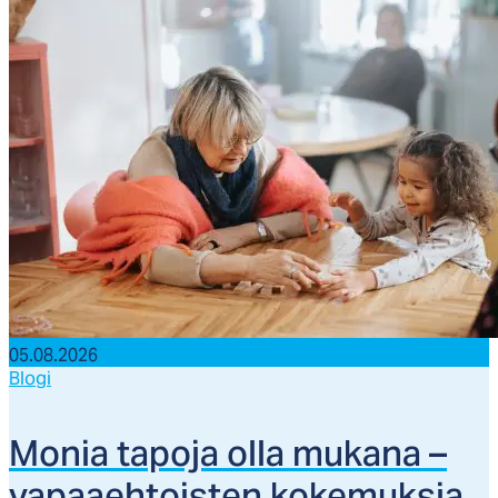
05.08.2026
Blogi
Mo­nia ta­po­ja ol­la mu­ka­na –