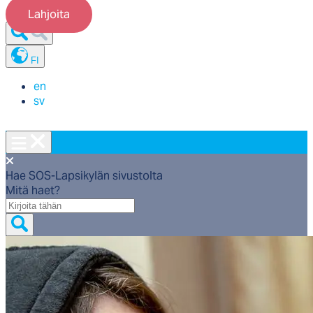
Lahjoita
FI
en
sv
Hae SOS-Lapsikylän sivustolta
Mitä haet?
Mitä
haet?