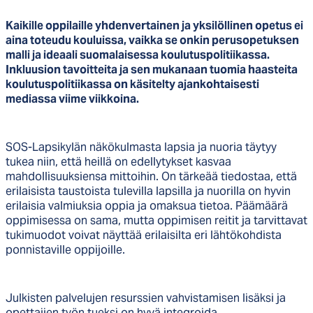
Kaikille oppilaille yhdenvertainen ja yksilöllinen opetus ei
aina toteudu kouluissa, vaikka se onkin perusopetuksen
malli ja ideaali suomalaisessa koulutuspolitiikassa.
Inkluusion tavoitteita ja sen mukanaan tuomia haasteita
koulutuspolitiikassa on käsitelty ajankohtaisesti
mediassa viime viikkoina.
SOS-Lapsikylän näkökulmasta lapsia ja nuoria täytyy
tukea niin, että heillä on edellytykset kasvaa
mahdollisuuksiensa mittoihin. On tärkeää tiedostaa, että
erilaisista taustoista tulevilla lapsilla ja nuorilla on hyvin
erilaisia valmiuksia oppia ja omaksua tietoa. Päämäärä
oppimisessa on sama, mutta oppimisen reitit ja tarvittavat
tukimuodot voivat näyttää erilaisilta eri lähtökohdista
ponnistaville oppijoille.
Julkisten palvelujen resurssien vahvistamisen lisäksi ja
opettajien työn tueksi on hyvä integroida