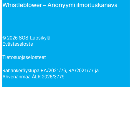
Whist­leb­lo­wer – Ano­nyy­mi il­moi­tus­ka­na­va
© 2026 SOS-Lapsikylä
Evästeseloste
Tietosuojaselosteet
Rahankeräyslupa RA/2021/76, RA/2021/77 ja
Ahvenanmaa ÅLR 2026/3779