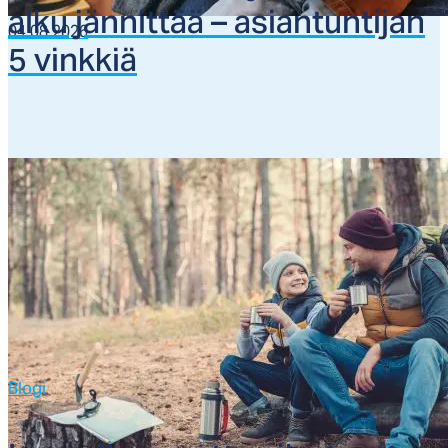
al­ku jän­nit­tää – asian­tun­ti­jan
04.08.2026
5 vink­kiä
Blogi