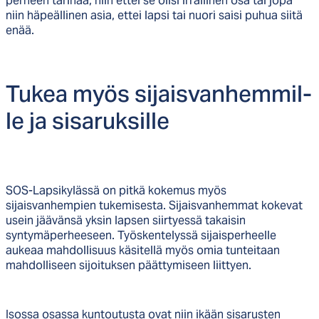
perheen tarinaa, niin ettei se olisi irrallinen osa tai jopa
niin häpeällinen asia, ettei lapsi tai nuori saisi puhua siitä
enää.
Tu­kea myös si­jais­van­hem­mil­
le ja si­sa­ruk­sil­le
SOS-Lapsikylässä on pitkä kokemus myös
sijaisvanhempien tukemisesta. Sijaisvanhemmat kokevat
usein jäävänsä yksin lapsen siirtyessä takaisin
syntymäperheeseen. Työskentelyssä sijaisperheelle
aukeaa mahdollisuus käsitellä myös omia tunteitaan
mahdolliseen sijoituksen päättymiseen liittyen.
Isossa osassa kuntoutusta ovat niin ikään sisarusten