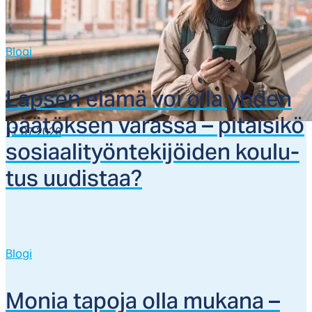
Blogi
Lap­sen elä­mä voi ol­la yh­den
pää­tök­sen va­ras­sa – pi­täi­si­kö
17.07.2026
so­siaa­li­työn­te­ki­jöi­den kou­lu­
tus uu­dis­taa?
Blogi
Mo­nia ta­po­ja ol­la mu­ka­na –