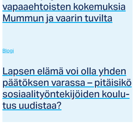
va­paaeh­tois­ten ko­ke­muk­sia
Mum­mun ja vaa­rin tu­vil­ta
Blogi
Lap­sen elä­mä voi ol­la yh­den
pää­tök­sen va­ras­sa – pi­täi­si­kö
so­siaa­li­työn­te­ki­jöi­den kou­lu­
tus uu­dis­taa?