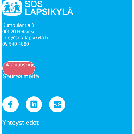
Kumpulantie 3
00520 Helsinki
info@sos-lapsikyla.fi
09 540 4880
Tilaa uutiskirje
Seu­raa mei­tä
Yh­teys­tie­dot