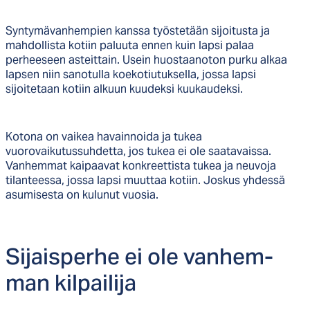
Syntymävanhempien kanssa työstetään sijoitusta ja
mahdollista kotiin paluuta ennen kuin lapsi palaa
perheeseen asteittain. Usein huostaanoton purku alkaa
lapsen niin sanotulla koekotiutuksella, jossa lapsi
sijoitetaan kotiin alkuun kuudeksi kuukaudeksi.
Kotona on vaikea havainnoida ja tukea
vuorovaikutussuhdetta, jos tukea ei ole saatavaissa.
Vanhemmat kaipaavat konkreettista tukea ja neuvoja
tilanteessa, jossa lapsi muuttaa kotiin. Joskus yhdessä
asumisesta on kulunut vuosia.
Si­jais­per­he ei ole van­hem­
man kil­pai­li­ja