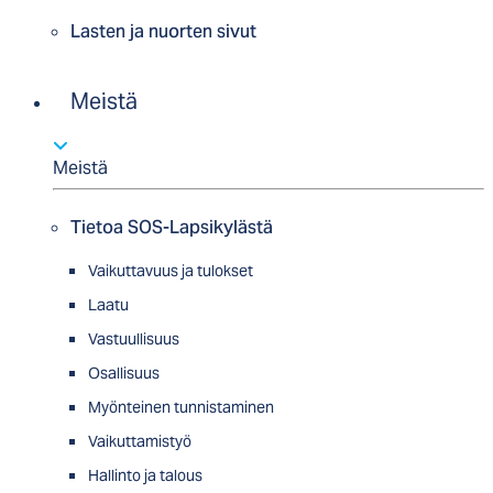
Lasten ja nuorten sivut
Meistä
Meistä
Tietoa SOS-Lapsikylästä
Vaikuttavuus ja tulokset
Laatu
Vastuullisuus
Osallisuus
Myön­tei­nen tun­nis­ta­minen
Vaikuttamistyö
Hallinto ja talous