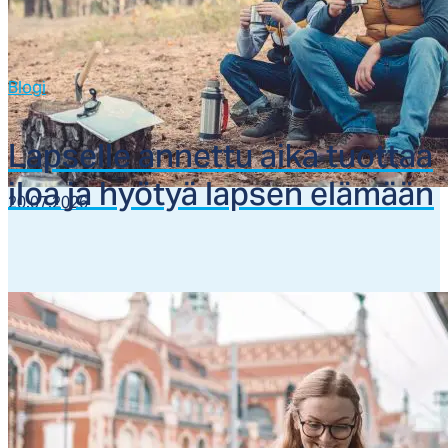
Blogi
Lap­sel­le an­net­tu ai­ka tuot­taa
iloa ja hyö­tyä lap­sen elä­mään
20.07.2026