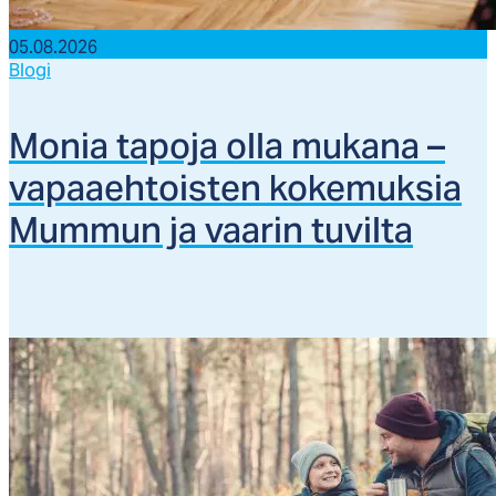
05.08.2026
Blogi
Mo­nia ta­po­ja ol­la mu­ka­na –
va­paaeh­tois­ten ko­ke­muk­sia
Mum­mun ja vaa­rin tu­vil­ta