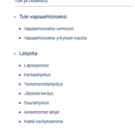
Tue ja osallistu
Tule vapaaehtoiseksi
Vapaaehtoiseksi verkkoon
Vapaaehtoiseksi yrityksen kautta
Lahjoita
Lapsisponssi
Kertalahjoitus
Testamenttilahjoitus
Järjestä keräys
Suurlahjoitus
Aineettomat lahjat
Kaikki keräyksemme