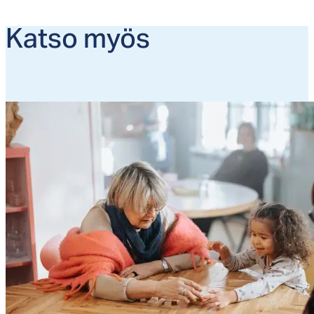
Kat­so myös