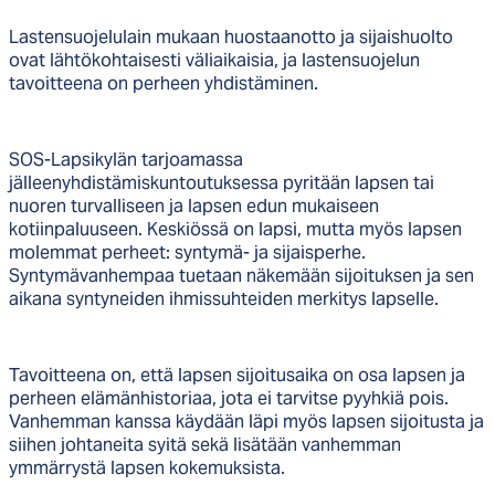
Lastensuojelulain mukaan huostaanotto ja sijaishuolto
ovat lähtökohtaisesti väliaikaisia, ja lastensuojelun
tavoitteena on perheen yhdistäminen.
SOS-Lapsikylän tarjoamassa
jälleenyhdistämiskuntoutuksessa pyritään lapsen tai
nuoren turvalliseen ja lapsen edun mukaiseen
kotiinpaluuseen. Keskiössä on lapsi, mutta myös lapsen
molemmat perheet: syntymä- ja sijaisperhe.
Syntymävanhempaa tuetaan näkemään sijoituksen ja sen
aikana syntyneiden ihmissuhteiden merkitys lapselle.
Tavoitteena on, että lapsen sijoitusaika on osa lapsen ja
perheen elämänhistoriaa, jota ei tarvitse pyyhkiä pois.
Vanhemman kanssa käydään läpi myös lapsen sijoitusta ja
siihen johtaneita syitä sekä lisätään vanhemman
ymmärrystä lapsen kokemuksista.