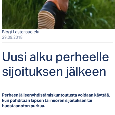
Blogi
Lastensuojelu
29.09.2018
Uu­si al­ku per­heel­le
si­joi­tuk­sen jäl­keen
Perheen jälleenyhdistämiskuntoutusta voidaan käyttää,
kun pohditaan lapsen tai nuoren sijoituksen tai
huostaanoton purkua.