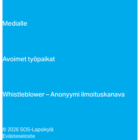
Me­dial­le
Avoi­met työ­pai­kat
Whist­leb­lo­wer – Ano­nyy­mi il­moi­tus­ka­na­va
© 2026 SOS-Lapsikylä
Evästeseloste