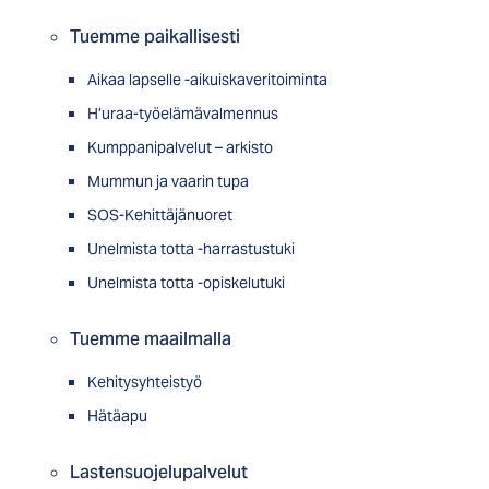
Tuemme paikallisesti
Aikaa lapselle -aikuiskaveritoiminta
H’uraa-työelämävalmennus
Kumppanipalvelut – arkisto
Mummun ja vaarin tupa
SOS-Kehittäjänuoret
Unelmista totta -harrastustuki
Unelmista totta -opiskelutuki
Tuemme maailmalla
Kehitysyhteistyö
Hätäapu
Lastensuojelupalvelut