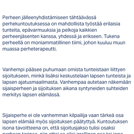
Perheen jälleenyhdistämiseen tähtäävässä
perhekuntoutuksessa on mahdollista työstää erilaisia
tunteita, epävarmuuksia ja pelkoja kaikkien
perheenjäsenten kanssa, yhdessä ja erikseen. Tukena
perheellä on moniammatillinen tiimi, johon kuuluu muun
muassa perheterapeutti.
Vanhempi pääsee puhumaan omista tunteistaan liittyen
sijoitukseen, minkä lisäksi keskustelaan lapsen tunteista ja
lapsen ajatusmaailmasta. Vanhempaa autetaan näkemään
sijaisperheen ja sijoituksen aikana syntyneiden suhteiden
merkitys lapsen elämässä.
Sijaisperhe ei ole vanhemman kilpailija vaan tärkeä osa
lapsen elämää myös sijoituksen päätyttyä. Kuntoutuksen
isona tavoitteena on, että sijoitusjakso tulisi osaksi