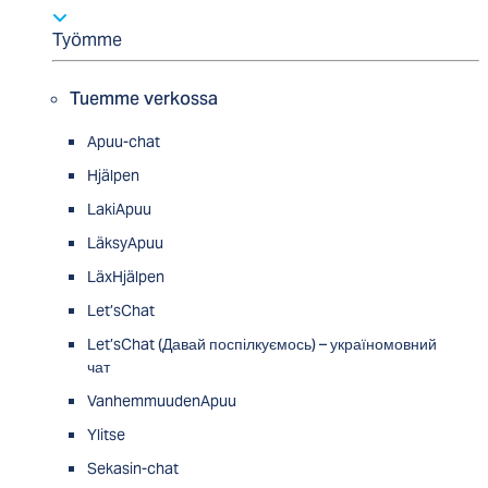
Työmme
Tuemme verkossa
Apuu-chat
Hjälpen
LakiApuu
LäksyApuu
LäxHjälpen
Let’sChat
Let’sChat (Давай поспілкуємось) – україномовний
чат
VanhemmuudenApuu
Ylitse
Sekasin-chat