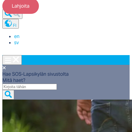
Lahjoita
FI
en
sv
Hae SOS-Lapsikylän sivustolta
Mitä haet?
Mitä
haet?