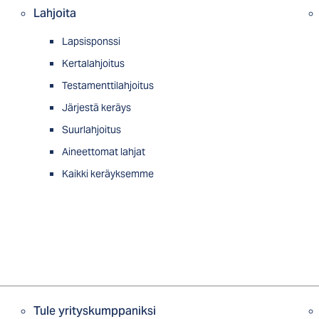
Lahjoita
Lapsisponssi
Kertalahjoitus
Testamenttilahjoitus
Järjestä keräys
Suurlahjoitus
Aineettomat lahjat
Kaikki keräyksemme
Tule yrityskumppaniksi