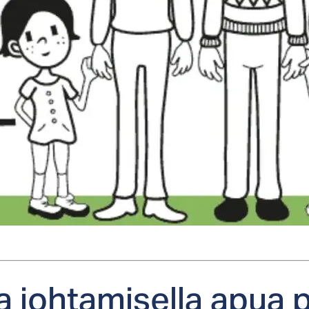
la joh­ta­mi­sel­la apua p