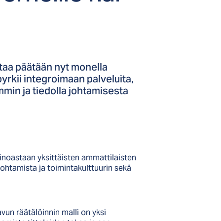
taa päätään nyt monella
yrkii integroimaan palveluita,
mmin ja tiedolla johtamisesta
noastaan yksittäisten ammattilaisten
johtamista ja toimintakulttuurin sekä
n räätälöinnin malli on yksi