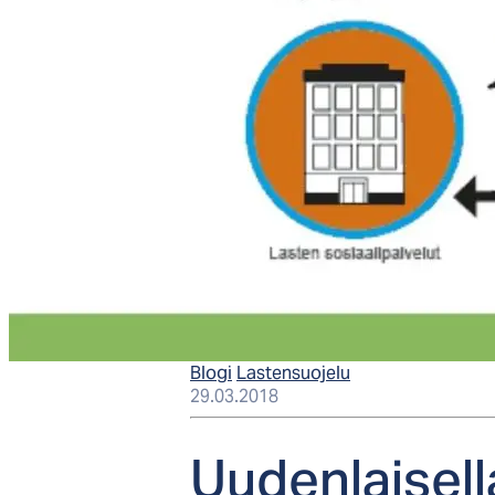
Blogi
Lastensuojelu
29.03.2018
Uu­den­lai­sel­