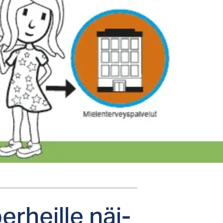
er­heil­le näi­