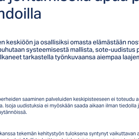
­doil­la
n keskiöön ja osallisiksi omasta elämästään nos
puhutaan systeemisestä mallista, sote-uudistus p
 alkaneet tarkastella työnkuvaansa aiempaa laaje
erheiden saaminen palveluiden keskipisteeseen ei toteudu ai
. Isoja uudistuksia ei myöskään saada aikaan ilman tiedolla 
äytännöissä.
nssa tekemän kehitystyön tuloksena syntynyt vaikuttavan avu