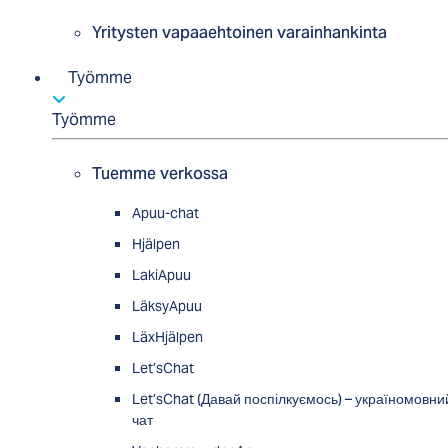
Yritysten vapaaehtoinen varainhankinta
Työmme
Työmme
Tuemme verkossa
Apuu-chat
Hjälpen
LakiApuu
LäksyApuu
LäxHjälpen
Let’sChat
Let’sChat (Давай поспілкуємось) – україномовни
чат