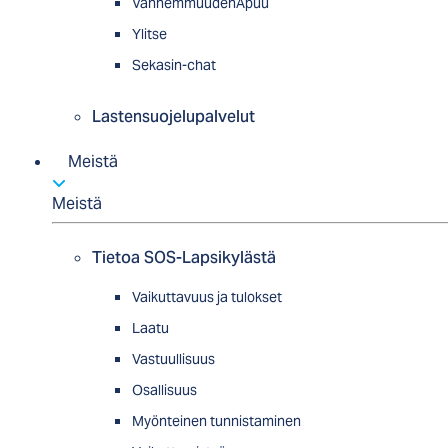
VanhemmuudenApuu
Ylitse
Sekasin-chat
Lastensuojelupalvelut
Meistä
Meistä
Tietoa SOS-Lapsikylästä
Vaikuttavuus ja tulokset
Laatu
Vastuullisuus
Osallisuus
Myön­tei­nen tun­nis­ta­minen