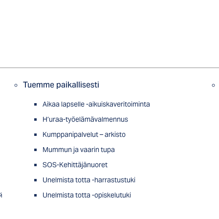
Tuemme paikallisesti
Aikaa lapselle -aikuiskaveritoiminta
H’uraa-työelämävalmennus
Kumppanipalvelut – arkisto
Mummun ja vaarin tupa
SOS-Kehittäjänuoret
Unelmista totta -harrastustuki
й
Unelmista totta -opiskelutuki