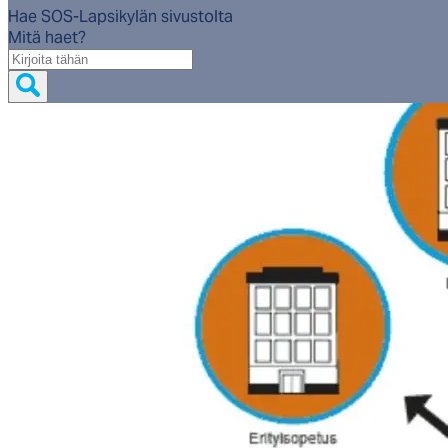
Hae SOS-Lapsikylän sivustolta
Mitä haet?
Mitä
haet?