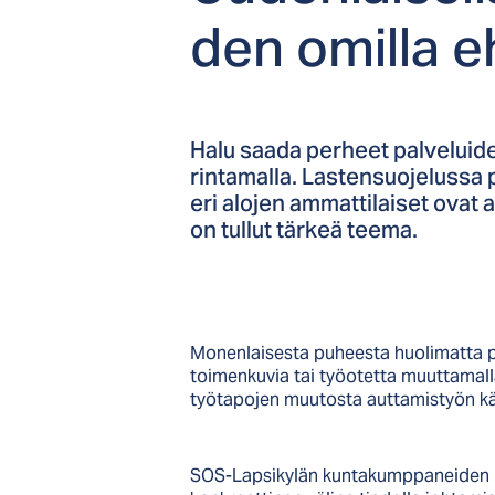
den omil­la eh
Halu saada perheet palveluide
rintamalla. Lastensuojelussa 
eri alojen ammattilaiset ovat
on tullut tärkeä teema.
Monenlaisesta puheesta huolimatta p
toimenkuvia tai työotetta muuttamalla
työtapojen muutosta auttamistyön k
SOS-Lapsikylän kuntakumppaneiden ka