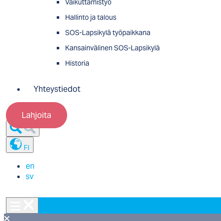
Vaikuttamistyö
Hallinto ja talous
SOS-Lapsikylä työpaikkana
Kansainvälinen SOS-Lapsikylä
Historia
Yhteystiedot
Lahjoita
FI
en
sv