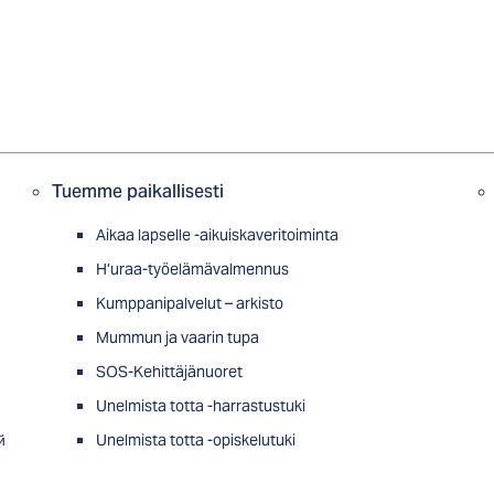
Tuemme paikallisesti
Aikaa lapselle -aikuiskaveritoiminta
H’uraa-työelämävalmennus
Kumppanipalvelut – arkisto
Mummun ja vaarin tupa
SOS-Kehittäjänuoret
Unelmista totta -harrastustuki
й
Unelmista totta -opiskelutuki