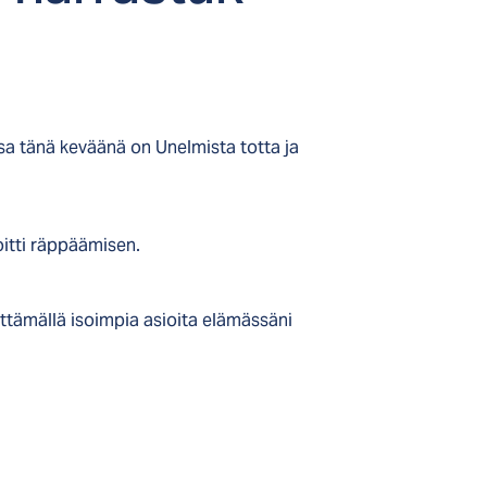
a tänä keväänä on Unelmista totta ja
oitti räppäämisen.
ittämällä isoimpia asioita elämässäni