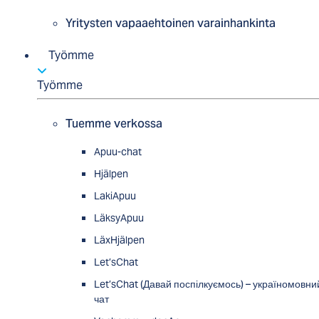
Yritysten vapaaehtoinen varainhankinta
Työmme
Työmme
Tuemme verkossa
Apuu-chat
Hjälpen
LakiApuu
LäksyApuu
LäxHjälpen
Let’sChat
Let’sChat (Давай поспілкуємось) – україномовни
чат