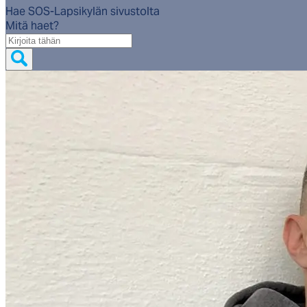
Hae SOS-Lapsikylän sivustolta
Mitä haet?
Mitä
haet?