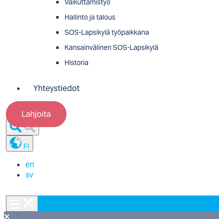
Vaikuttamistyö
Hallinto ja talous
SOS-Lapsikylä työpaikkana
Kansainvälinen SOS-Lapsikylä
Historia
Yhteystiedot
Lahjoita
FI
en
sv