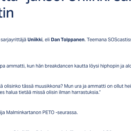
tin
sarjayrittäjä
Uniikki
, eli
Dan Tolppanen
. Teemana SOScastiss
jopa ammatti, kun hän breakdancen kautta löysi hiphopin ja al
ttä olisinko tässä muusikkona? Mun ura ja ammatti on ollut he
es halua tietää missä olisin ilman harrastuksia.”
oilija Malminkartanon PETO -seurassa.