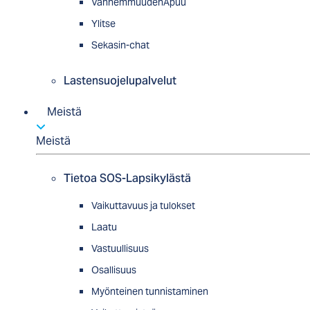
VanhemmuudenApuu
Ylitse
Sekasin-chat
Lastensuojelupalvelut
Meistä
Meistä
Tietoa SOS-Lapsikylästä
Vaikuttavuus ja tulokset
Laatu
Vastuullisuus
Osallisuus
Myön­tei­nen tun­nis­ta­minen