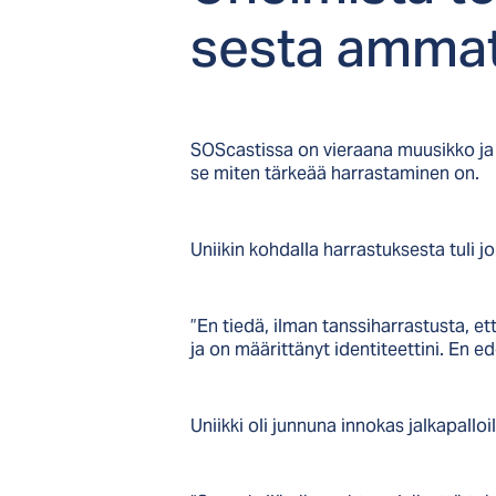
ses­ta am­ma­
SOScastissa on vieraana muusikko ja 
se miten tärkeää harrastaminen on.
Uniikin kohdalla harrastuksesta tuli 
”En tiedä, ilman tanssiharrastusta, e
ja on määrittänyt identiteettini. En ed
Uniikki oli junnuna innokas jalkapall