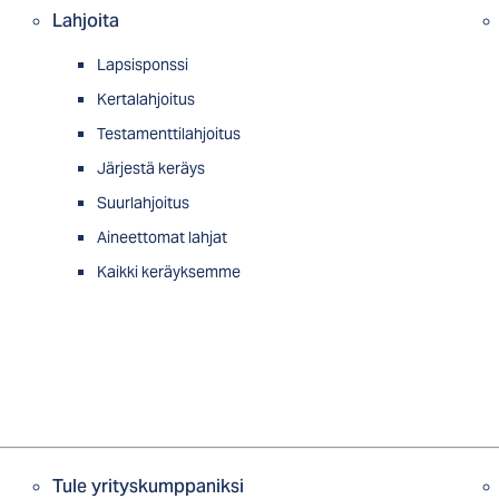
Lahjoita
Lapsisponssi
Kertalahjoitus
Testamenttilahjoitus
Järjestä keräys
Suurlahjoitus
Aineettomat lahjat
Kaikki keräyksemme
Tule yrityskumppaniksi