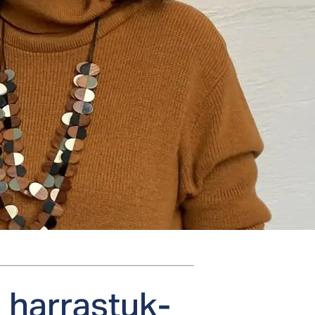
i har­ras­tuk­