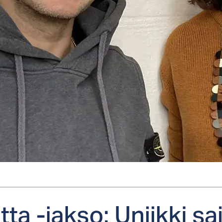
­ta -jak­so: Uniik­ki sa